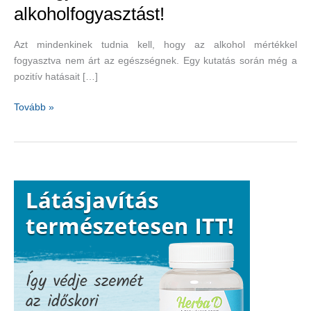
alkoholfogyasztást!
Azt mindenkinek tudnia kell, hogy az alkohol mértékkel
fogyasztva nem árt az egészségnek. Egy kutatás során még a
pozitív hatásait […]
Ne
Tovább »
vigyük
túlzásba
az
alkoholfogyasztást!