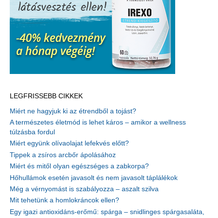
LEGFRISSEBB CIKKEK
Miért ne hagyjuk ki az étrendből a tojást?
A természetes életmód is lehet káros – amikor a wellness
túlzásba fordul
Miért együnk olívaolajat lefekvés előtt?
Tippek a zsíros arcbőr ápolásához
Miért és mitől olyan egészséges a zabkorpa?
Hőhullámok esetén javasolt és nem javasolt táplálékok
Még a vérnyomást is szabályozza – aszalt szilva
Mit tehetünk a homlokráncok ellen?
Egy igazi antioxidáns-erőmű: spárga – snidlinges spárgasaláta,