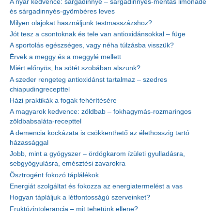
A nyár kedvence: sárgadinnye – sárgadinnyés-mentás limonádé
és sárgadinnyés-gyömbéres leves
Milyen olajokat használjunk testmasszázshoz?
Jót tesz a csontoknak és tele van antioxidánsokkal – füge
A sportolás egészséges, vagy néha túlzásba visszük?
Érvek a meggy és a meggylé mellett
Miért előnyös, ha sötét szobában alszunk?
A szeder rengeteg antioxidánst tartalmaz – szedres
chiapudingrecepttel
Házi praktikák a fogak fehérítésére
A magyarok kedvence: zöldbab – fokhagymás-rozmaringos
zöldbabsaláta-recepttel
A demencia kockázata is csökkenthető az élethosszig tartó
házassággal
Jobb, mint a gyógyszer – ördögkarom ízületi gyulladásra,
sebgyógyulásra, emésztési zavarokra
Ösztrogént fokozó táplálékok
Energiát szolgáltat és fokozza az energiatermelést a vas
Hogyan tápláljuk a létfontosságú szerveinket?
Fruktózintolerancia – mit tehetünk ellene?