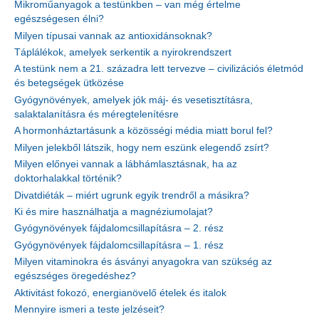
Mikroműanyagok a testünkben – van még értelme
egészségesen élni?
Milyen típusai vannak az antioxidánsoknak?
Táplálékok, amelyek serkentik a nyirokrendszert
A testünk nem a 21. századra lett tervezve – civilizációs életmód
és betegségek ütközése
Gyógynövények, amelyek jók máj- és vesetisztításra,
salaktalanításra és méregtelenítésre
A hormonháztartásunk a közösségi média miatt borul fel?
Milyen jelekből látszik, hogy nem eszünk elegendő zsírt?
Milyen előnyei vannak a lábhámlasztásnak, ha az
doktorhalakkal történik?
Divatdiéták – miért ugrunk egyik trendről a másikra?
Ki és mire használhatja a magnéziumolajat?
Gyógynövények fájdalomcsillapításra – 2. rész
Gyógynövények fájdalomcsillapításra – 1. rész
Milyen vitaminokra és ásványi anyagokra van szükség az
egészséges öregedéshez?
Aktivitást fokozó, energianövelő ételek és italok
Mennyire ismeri a teste jelzéseit?