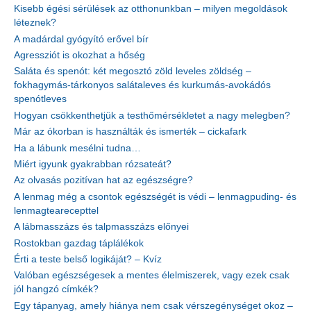
Kisebb égési sérülések az otthonunkban – milyen megoldások
léteznek?
A madárdal gyógyító erővel bír
Agressziót is okozhat a hőség
Saláta és spenót: két megosztó zöld leveles zöldség –
fokhagymás-tárkonyos salátaleves és kurkumás-avokádós
spenótleves
Hogyan csökkenthetjük a testhőmérsékletet a nagy melegben?
Már az ókorban is használták és ismerték – cickafark
Ha a lábunk mesélni tudna…
Miért igyunk gyakrabban rózsateát?
Az olvasás pozitívan hat az egészségre?
A lenmag még a csontok egészségét is védi – lenmagpuding- és
lenmagtearecepttel
A lábmasszázs és talpmasszázs előnyei
Rostokban gazdag táplálékok
Érti a teste belső logikáját? – Kvíz
Valóban egészségesek a mentes élelmiszerek, vagy ezek csak
jól hangzó címkék?
Egy tápanyag, amely hiánya nem csak vérszegénységet okoz –