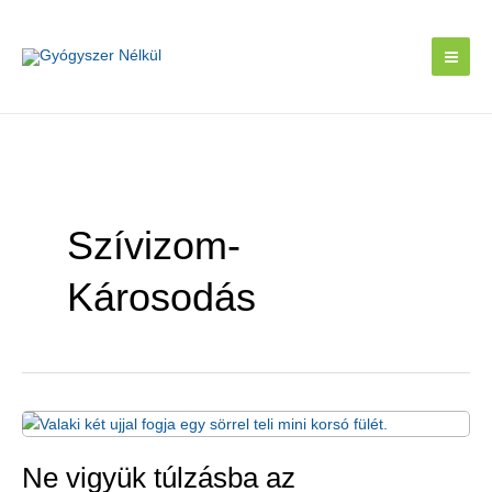
Skip
to
content
Szívizom-
Károsodás
Ne vigyük túlzásba az