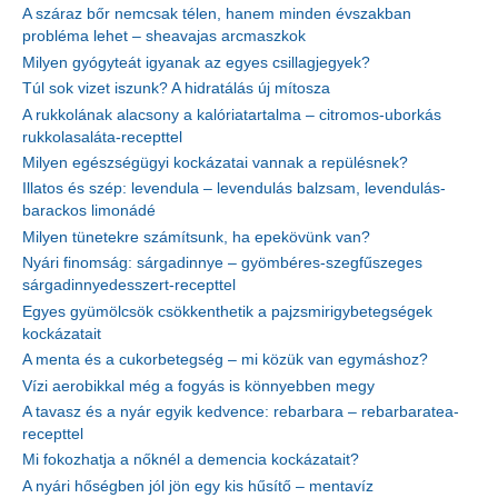
A száraz bőr nemcsak télen, hanem minden évszakban
probléma lehet – sheavajas arcmaszkok
Milyen gyógyteát igyanak az egyes csillagjegyek?
Túl sok vizet iszunk? A hidratálás új mítosza
A rukkolának alacsony a kalóriatartalma – citromos-uborkás
rukkolasaláta-recepttel
Milyen egészségügyi kockázatai vannak a repülésnek?
Illatos és szép: levendula – levendulás balzsam, levendulás-
barackos limonádé
Milyen tünetekre számítsunk, ha epekövünk van?
Nyári finomság: sárgadinnye – gyömbéres-szegfűszeges
sárgadinnyedesszert-recepttel
Egyes gyümölcsök csökkenthetik a pajzsmirigybetegségek
kockázatait
A menta és a cukorbetegség – mi közük van egymáshoz?
Vízi aerobikkal még a fogyás is könnyebben megy
A tavasz és a nyár egyik kedvence: rebarbara – rebarbaratea-
recepttel
Mi fokozhatja a nőknél a demencia kockázatait?
A nyári hőségben jól jön egy kis hűsítő – mentavíz