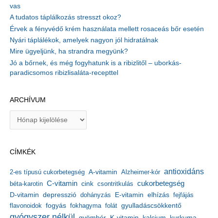
vas
A tudatos táplálkozás stresszt okoz?
Érvek a fényvédő krém használata mellett rosaceás bőr esetén
Nyári táplálékok, amelyek nagyon jól hidratálnak
Mire ügyeljünk, ha strandra megyünk?
Jó a bőrnek, és még fogyhatunk is a ribizlitől – uborkás-
paradicsomos ribizlisaláta-recepttel
ARCHÍVUM
A
r
c
h
CÍMKÉK
í
v
antioxidáns
A-vitamin
2-es típusú cukorbetegség
Alzheimer-kór
u
m
C-vitamin
cukorbetegség
béta-karotin
cink
csontritkulás
depresszió
E-vitamin
D-vitamin
dohányzás
elhízás
fejfájás
gyulladáscsökkentő
flavonoidok
fogyás
fokhagyma
folát
gyógyszer nélkül
kalcium
gyömbér
K-vitamin
kurkuma