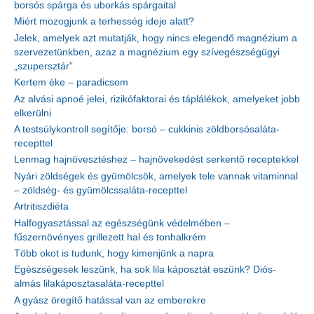
borsós spárga és uborkás spárgaital
Miért mozogjunk a terhesség ideje alatt?
Jelek, amelyek azt mutatják, hogy nincs elegendő magnézium a
szervezetünkben, azaz a magnézium egy szívegészségügyi
„szupersztár”
Kertem éke – paradicsom
Az alvási apnoé jelei, rizikófaktorai és táplálékok, amelyeket jobb
elkerülni
A testsúlykontroll segítője: borsó – cukkinis zöldborsósaláta-
recepttel
Lenmag hajnövesztéshez – hajnövekedést serkentő receptekkel
Nyári zöldségek és gyümölcsök, amelyek tele vannak vitaminnal
– zöldség- és gyümölcssaláta-recepttel
Artritiszdiéta
Halfogyasztással az egészségünk védelmében –
fűszernövényes grillezett hal és tonhalkrém
Több okot is tudunk, hogy kimenjünk a napra
Egészségesek leszünk, ha sok lila káposztát eszünk? Diós-
almás lilakáposztasaláta-recepttel
A gyász öregítő hatással van az emberekre