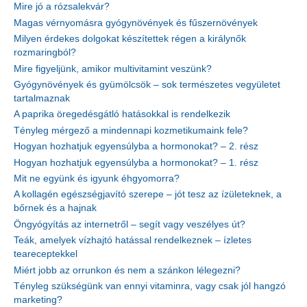
Mire jó a rózsalekvár?
Magas vérnyomásra gyógynövények és fűszernövények
Milyen érdekes dolgokat készítettek régen a királynők
rozmaringból?
Mire figyeljünk, amikor multivitamint veszünk?
Gyógynövények és gyümölcsök – sok természetes vegyületet
tartalmaznak
A paprika öregedésgátló hatásokkal is rendelkezik
Tényleg mérgező a mindennapi kozmetikumaink fele?
Hogyan hozhatjuk egyensúlyba a hormonokat? – 2. rész
Hogyan hozhatjuk egyensúlyba a hormonokat? – 1. rész
Mit ne együnk és igyunk éhgyomorra?
A kollagén egészségjavító szerepe – jót tesz az ízületeknek, a
bőrnek és a hajnak
Öngyógyítás az internetről – segít vagy veszélyes út?
Teák, amelyek vízhajtó hatással rendelkeznek – ízletes
teareceptekkel
Miért jobb az orrunkon és nem a szánkon lélegezni?
Tényleg szükségünk van ennyi vitaminra, vagy csak jól hangzó
marketing?