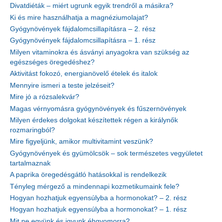
Divatdiéták – miért ugrunk egyik trendről a másikra?
Ki és mire használhatja a magnéziumolajat?
Gyógynövények fájdalomcsillapításra – 2. rész
Gyógynövények fájdalomcsillapításra – 1. rész
Milyen vitaminokra és ásványi anyagokra van szükség az
egészséges öregedéshez?
Aktivitást fokozó, energianövelő ételek és italok
Mennyire ismeri a teste jelzéseit?
Mire jó a rózsalekvár?
Magas vérnyomásra gyógynövények és fűszernövények
Milyen érdekes dolgokat készítettek régen a királynők
rozmaringból?
Mire figyeljünk, amikor multivitamint veszünk?
Gyógynövények és gyümölcsök – sok természetes vegyületet
tartalmaznak
A paprika öregedésgátló hatásokkal is rendelkezik
Tényleg mérgező a mindennapi kozmetikumaink fele?
Hogyan hozhatjuk egyensúlyba a hormonokat? – 2. rész
Hogyan hozhatjuk egyensúlyba a hormonokat? – 1. rész
Mit ne együnk és igyunk éhgyomorra?