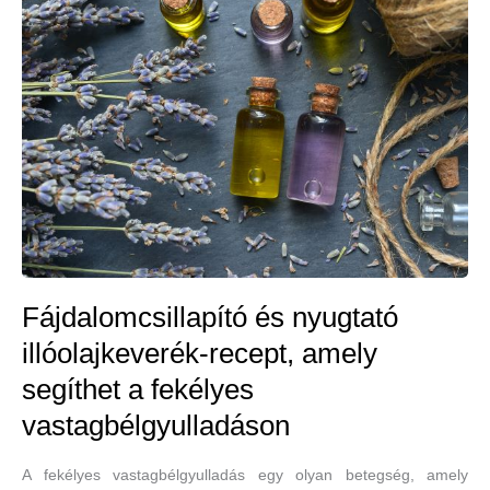
Fájdalomcsillapító és nyugtató
illóolajkeverék-recept, amely
segíthet a fekélyes
vastagbélgyulladáson
A fekélyes vastagbélgyulladás egy olyan betegség, amely