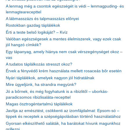
A lenmag még a csontok egészségét is védi – lenmagpuding- és
lenmagtearecepttel
A lábmasszázs és talpmasszázs előnyei
Rostokban gazdag táplálékok
Érti a teste belső logikáját? – Kvíz
Valóban egészségesek a mentes élelmiszerek, vagy ezek csak
jól hangzó címkék?
Egy tápanyag, amely hiánya nem csak vérszegénységet okoz –
vas
A tudatos táplálkozás stresszt okoz?
Érvek a fényvédő krém használata mellett rosaceás bőr esetén
Nyári táplálékok, amelyek nagyon jól hidratálnak
Mire ügyeljünk, ha strandra megyünk?
Jó a bőrnek, és még fogyhatunk is a ribizlitől – uborkás-
paradicsomos ribizlisaláta-recepttel
Magas ösztrogéntartalmú táplálékok
Javítja az emésztést, csökkenti az izomfájdalmat: Epsom-só –
tippek és receptek a szépségápolásban történő használatához
Gyorsan elkészíthető saláták, ha barátokat hívunk magunkhoz
grillezni