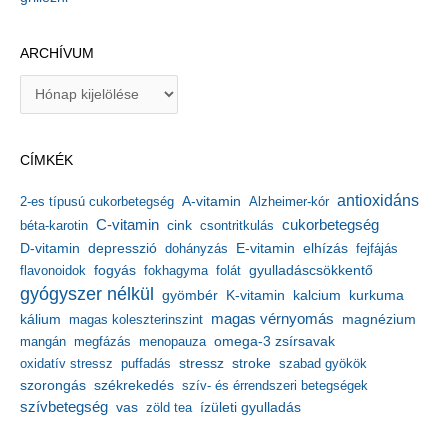
ARCHÍVUM
A
r
c
h
CÍMKÉK
í
v
antioxidáns
A-vitamin
2-es típusú cukorbetegség
Alzheimer-kór
u
m
C-vitamin
cukorbetegség
béta-karotin
cink
csontritkulás
depresszió
E-vitamin
D-vitamin
dohányzás
elhízás
fejfájás
gyulladáscsökkentő
flavonoidok
fogyás
fokhagyma
folát
gyógyszer nélkül
kalcium
gyömbér
K-vitamin
kurkuma
kálium
magas vérnyomás
magnézium
magas koleszterinszint
mangán
megfázás
menopauza
omega-3 zsírsavak
stressz
stroke
oxidatív stressz
puffadás
szabad gyökök
szorongás
székrekedés
szív- és érrendszeri betegségek
szívbetegség
ízületi gyulladás
vas
zöld tea