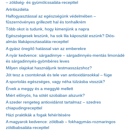
– zöldség- és gyümölcssaláta-recepttel
Artritiszdiéta
Halfogyasztással az egészségünk védelmében –
fűszernövényes grillezett hal és tonhalkrém
Több okot is tudunk, hogy kimenjünk a napra
Egészségesek leszünk, ha sok lila káposztát eszünk? Diós-
almás lilakáposztasaláta-recepttel
A gyász öregítő hatással van az emberekre
A nyár kedvence: sárgadinnye – sárgadinnyés-mentás limonádé
és sárgadinnyés-gyömbéres leves
Milyen olajokat használjunk testmasszázshoz?
Jót tesz a csontoknak és tele van antioxidánsokkal – füge
A sportolás egészséges, vagy néha túlzásba visszük?
Érvek a meggy és a meggylé mellett
Miért előnyös, ha sötét szobában alszunk?
A szeder rengeteg antioxidánst tartalmaz – szedres
chiapudingrecepttel
Házi praktikák a fogak fehérítésére
A magyarok kedvence: zöldbab – fokhagymás-rozmaringos
zöldbabsaláta-recepttel