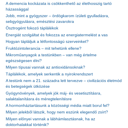
A demencia kockázata is csökkenthető az élethosszig tartó
házassággal
Jobb, mint a gyógyszer – ördögkarom ízületi gyulladásra,
sebgyógyulásra, emésztési zavarokra
Ösztrogént fokozó táplálékok
Energiát szolgáltat és fokozza az energiatermelést a vas
Hogyan tápláljuk a létfontosságú szerveinket?
Fruktózintolerancia – mit tehetünk ellene?
Mikroműanyagok a testünkben – van még értelme
egészségesen élni?
Milyen típusai vannak az antioxidánsoknak?
Táplálékok, amelyek serkentik a nyirokrendszert
A testünk nem a 21. századra lett tervezve – civilizációs életmód
és betegségek ütközése
Gyógynövények, amelyek jók máj- és vesetisztításra,
salaktalanításra és méregtelenítésre
A hormonháztartásunk a közösségi média miatt borul fel?
Milyen jelekből látszik, hogy nem eszünk elegendő zsírt?
Milyen előnyei vannak a lábhámlasztásnak, ha az
doktorhalakkal történik?