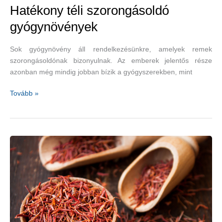
Hatékony téli szorongásoldó
gyógynövények
Sok gyógynövény áll rendelkezésünkre, amelyek remek
szorongásoldónak bizonyulnak. Az emberek jelentős része
azonban még mindig jobban bízik a gyógyszerekben, mint
Hatékony
Tovább »
téli
szorongásoldó
gyógynövények