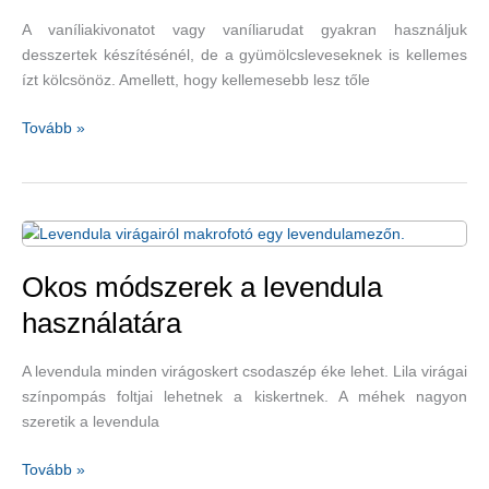
A vaníliakivonatot vagy vaníliarudat gyakran használjuk
desszertek készítésénél, de a gyümölcsleveseknek is kellemes
ízt kölcsönöz. Amellett, hogy kellemesebb lesz tőle
A
Tovább »
gyulladáscsökkentő
vanília
Okos módszerek a levendula
használatára
A levendula minden virágoskert csodaszép éke lehet. Lila virágai
színpompás foltjai lehetnek a kiskertnek. A méhek nagyon
szeretik a levendula
Okos
Tovább »