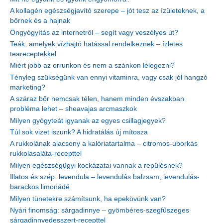
A kollagén egészségjavító szerepe – jót tesz az ízületeknek, a
bőrnek és a hajnak
Öngyógyítás az internetről – segít vagy veszélyes út?
Teák, amelyek vízhajtó hatással rendelkeznek – ízletes
teareceptekkel
Miért jobb az orrunkon és nem a szánkon lélegezni?
Tényleg szükségünk van ennyi vitaminra, vagy csak jól hangzó
marketing?
A száraz bőr nemcsak télen, hanem minden évszakban
probléma lehet – sheavajas arcmaszkok
Milyen gyógyteát igyanak az egyes csillagjegyek?
Túl sok vizet iszunk? A hidratálás új mítosza
A rukkolának alacsony a kalóriatartalma – citromos-uborkás
rukkolasaláta-recepttel
Milyen egészségügyi kockázatai vannak a repülésnek?
Illatos és szép: levendula – levendulás balzsam, levendulás-
barackos limonádé
Milyen tünetekre számítsunk, ha epekövünk van?
Nyári finomság: sárgadinnye – gyömbéres-szegfűszeges
sárgadinnyedesszert-recepttel