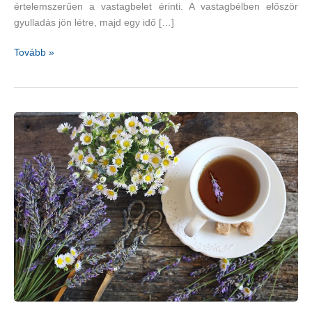
értelemszerűen a vastagbelet érinti. A vastagbélben először
gyulladás jön létre, majd egy idő […]
Fájdalomcsillapító
Tovább »
és
nyugtató
illóolajkeverék-
recept,
amely
segíthet
a
fekélyes
vastagbélgyulladáson