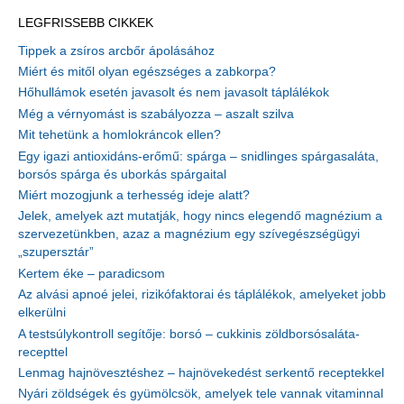
LEGFRISSEBB CIKKEK
Tippek a zsíros arcbőr ápolásához
Miért és mitől olyan egészséges a zabkorpa?
Hőhullámok esetén javasolt és nem javasolt táplálékok
Még a vérnyomást is szabályozza – aszalt szilva
Mit tehetünk a homlokráncok ellen?
Egy igazi antioxidáns-erőmű: spárga – snidlinges spárgasaláta,
borsós spárga és uborkás spárgaital
Miért mozogjunk a terhesség ideje alatt?
Jelek, amelyek azt mutatják, hogy nincs elegendő magnézium a
szervezetünkben, azaz a magnézium egy szívegészségügyi
„szupersztár”
Kertem éke – paradicsom
Az alvási apnoé jelei, rizikófaktorai és táplálékok, amelyeket jobb
elkerülni
A testsúlykontroll segítője: borsó – cukkinis zöldborsósaláta-
recepttel
Lenmag hajnövesztéshez – hajnövekedést serkentő receptekkel
Nyári zöldségek és gyümölcsök, amelyek tele vannak vitaminnal