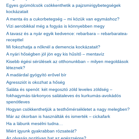
Egyes gyümölcsök csökkenthetik a pajzsmirigybetegségek
kockázatait
A menta és a cukorbetegség – mi közük van egymáshoz?
Vízi aerobikkal még a fogyás is könnyebben megy
A tavasz és a nyár egyik kedvence: rebarbara – rebarbaratea-
recepttel
Mi fokozhatja a nőknél a demencia kockázatait?
A nyári hőségben jól jön egy kis hűsítő – mentavíz
Kisebb égési sérülések az otthonunkban – milyen megoldások
léteznek?
A madárdal gyógyító erővel bír
Agressziót is okozhat a hőség
Saláta és spenót: két megosztó zöld leveles zöldség –
fokhagymás-tárkonyos salátaleves és kurkumás-avokádós
spenótleves
Hogyan csökkenthetjük a testhőmérsékletet a nagy melegben?
Már az ókorban is használták és ismerték – cickafark
Ha a lábunk mesélni tudna…
Miért igyunk gyakrabban rózsateát?
Az olvasás pozitívan hat az egészségre?