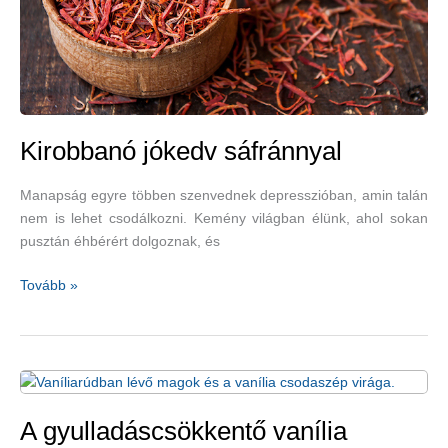
Kirobbanó jókedv sáfránnyal
Manapság egyre többen szenvednek depresszióban, amin talán
nem is lehet csodálkozni. Kemény világban élünk, ahol sokan
pusztán éhbérért dolgoznak, és
Kirobbanó
Tovább »
jókedv
sáfránnyal
A gyulladáscsökkentő vanília