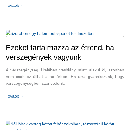
Mit
Tovább »
tehetünk,
ha
vérszegények
vagyunk?
Természetes
kezelések
Ezeket tartalmazza az étrend, ha
otthon
vérszegények vagyunk
A vérszegénység általában vashiány miatt alakul ki, azonban
nem csak ez állhat a háttérben. Ha arra gyanakszunk, hogy
vérszegénységben szenvedünk,
Ezeket
Tovább »
tartalmazza
az
étrend,
ha
vérszegények