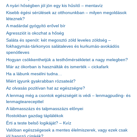
A nyári hőségben jól jön egy kis hűsítő – mentavíz
Kisebb égési sérülések az otthonunkban – milyen megoldások
léteznek?
A madárdal gyógyító erővel bír
Agressziót is okozhat a hőség
Saláta és spenót: két megosztó zöld leveles zöldség –
fokhagymás-tárkonyos salátaleves és kurkumás-avokádós
spenótleves
Hogyan csökkenthetjük a testhőmérsékletet a nagy melegben?
Már az ókorban is használták és ismerték – cickafark
Ha a lábunk mesélni tudna…
Miért igyunk gyakrabban rózsateát?
Az olvasás pozitívan hat az egészségre?
A lenmag még a csontok egészségét is védi – lenmagpuding- és
lenmagtearecepttel
A lábmasszázs és talpmasszázs előnyei
Rostokban gazdag táplálékok
Érti a teste belső logikáját? – Kvíz
Valóban egészségesek a mentes élelmiszerek, vagy ezek csak
jól hangzó címkék?