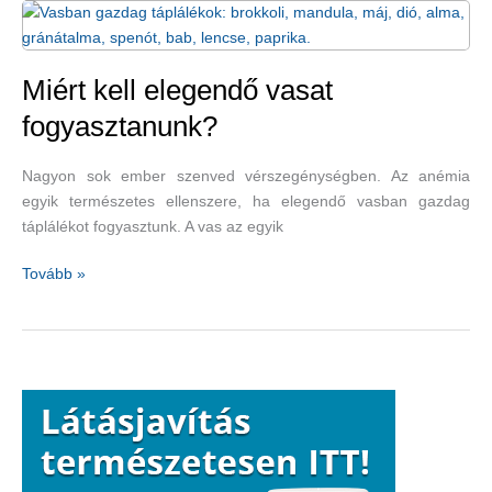
C-
vitaminnal
a
vashiány
Miért kell elegendő vasat
ellen
fogyasztanunk?
Nagyon sok ember szenved vérszegénységben. Az anémia
egyik természetes ellenszere, ha elegendő vasban gazdag
táplálékot fogyasztunk. A vas az egyik
Miért
Tovább »
kell
elegendő
vasat
fogyasztanunk?