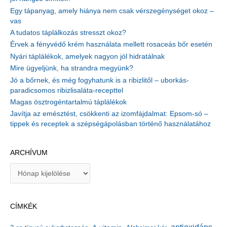
Egy tápanyag, amely hiánya nem csak vérszegénységet okoz –
vas
A tudatos táplálkozás stresszt okoz?
Érvek a fényvédő krém használata mellett rosaceás bőr esetén
Nyári táplálékok, amelyek nagyon jól hidratálnak
Mire ügyeljünk, ha strandra megyünk?
Jó a bőrnek, és még fogyhatunk is a ribizlitől – uborkás-
paradicsomos ribizlisaláta-recepttel
Magas ösztrogéntartalmú táplálékok
Javítja az emésztést, csökkenti az izomfájdalmat: Epsom-só –
tippek és receptek a szépségápolásban történő használatához
ARCHÍVUM
A
r
c
h
CÍMKÉK
í
v