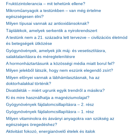
Fruktózintolerancia – mit tehetünk ellene?
Mikroműanyagok a testünkben – van még értelme
egészségesen élni?
Milyen típusai vannak az antioxidánsoknak?
Táplálékok, amelyek serkentik a nyirokrendszert
A testünk nem a 21. századra lett tervezve – civilizációs életmód
és betegségek ütközése
Gyógynövények, amelyek jók máj- és vesetisztításra,
salaktalanításra és méregtelenítésre
A hormonháztartásunk a közösségi média miatt borul fel?
Milyen jelekből látszik, hogy nem eszünk elegendő zsírt?
Milyen előnyei vannak a lábhámlasztásnak, ha az
doktorhalakkal történik?
Divatdiéták – miért ugrunk egyik trendről a másikra?
Ki és mire használhatja a magnéziumolajat?
Gyógynövények fájdalomcsillapításra – 2. rész
Gyógynövények fájdalomcsillapításra – 1. rész
Milyen vitaminokra és ásványi anyagokra van szükség az
egészséges öregedéshez?
Aktivitást fokozó, energianövelő ételek és italok