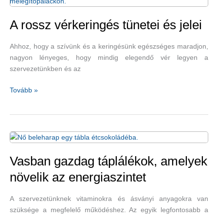
vagyunk
A rossz vérkeringés tünetei és jelei
Ahhoz, hogy a szívünk és a keringésünk egészséges maradjon,
nagyon lényeges, hogy mindig elegendő vér legyen a
szervezetünkben és az
A
Tovább »
rossz
vérkeringés
tünetei
és
jelei
Vasban gazdag táplálékok, amelyek
növelik az energiaszintet
A szervezetünknek vitaminokra és ásványi anyagokra van
szüksége a megfelelő működéshez. Az egyik legfontosabb a