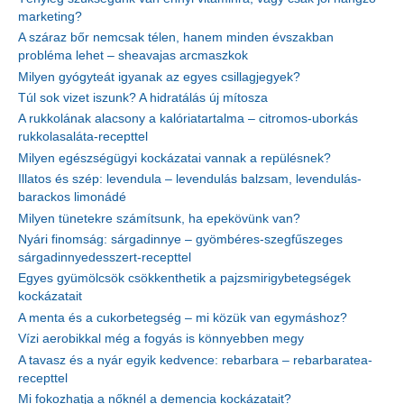
marketing?
A száraz bőr nemcsak télen, hanem minden évszakban
probléma lehet – sheavajas arcmaszkok
Milyen gyógyteát igyanak az egyes csillagjegyek?
Túl sok vizet iszunk? A hidratálás új mítosza
A rukkolának alacsony a kalóriatartalma – citromos-uborkás
rukkolasaláta-recepttel
Milyen egészségügyi kockázatai vannak a repülésnek?
Illatos és szép: levendula – levendulás balzsam, levendulás-
barackos limonádé
Milyen tünetekre számítsunk, ha epekövünk van?
Nyári finomság: sárgadinnye – gyömbéres-szegfűszeges
sárgadinnyedesszert-recepttel
Egyes gyümölcsök csökkenthetik a pajzsmirigybetegségek
kockázatait
A menta és a cukorbetegség – mi közük van egymáshoz?
Vízi aerobikkal még a fogyás is könnyebben megy
A tavasz és a nyár egyik kedvence: rebarbara – rebarbaratea-
recepttel
Mi fokozhatja a nőknél a demencia kockázatait?