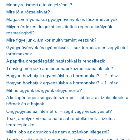
Mennyire ismeri a teste jelzéseit?
Mire jó a rózsalekvár?
Magas vérnyomásra gyógynövények és fűszernövények
Milyen érdekes dolgokat készítettek régen a királynők
rozmaringból?
Mire figyeljünk, amikor multivitamint veszünk?
Gyógynövények és gyümölcsök – sok természetes vegyületet
tartalmaznak
A paprika öregedésgátló hatásokkal is rendelkezik
Tényleg mérgező a mindennapi kozmetikumaink fele?
Hogyan hozhatjuk egyensúlyba a hormonokat? – 2. rész
Hogyan hozhatjuk egyensúlyba a hormonokat? – 1. rész
Mit ne együnk és igyunk éhgyomorra?
A kollagén egészségjavító szerepe – jót tesz az ízületeknek, a
bőrnek és a hajnak
Öngyógyítás az internetről – segít vagy veszélyes út?
Teák, amelyek vízhajtó hatással rendelkeznek – ízletes
teareceptekkel
Miért jobb az orrunkon és nem a szánkon lélegezni?
Tényleg szükségünk van ennyi vitaminra, vagy csak jól hangzó