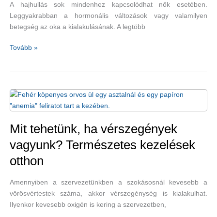
A hajhullás sok mindenhez kapcsolódhat nők esetében.
Leggyakrabban a hormonális változások vagy valamilyen
betegség az oka a kialakulásának. A legtöbb
Vashiány
Tovább »
és
hajhullás
nőknél
–
2
DIY
természetes
Mit tehetünk, ha vérszegények
hajmaszkrecepttel
vagyunk? Természetes kezelések
otthon
Amennyiben a szervezetünkben a szokásosnál kevesebb a
vörösvértestek száma, akkor vérszegénység is kialakulhat.
Ilyenkor kevesebb oxigén is kering a szervezetben,