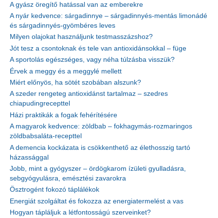
A gyász öregítő hatással van az emberekre
A nyár kedvence: sárgadinnye – sárgadinnyés-mentás limonádé
és sárgadinnyés-gyömbéres leves
Milyen olajokat használjunk testmasszázshoz?
Jót tesz a csontoknak és tele van antioxidánsokkal – füge
A sportolás egészséges, vagy néha túlzásba visszük?
Érvek a meggy és a meggylé mellett
Miért előnyös, ha sötét szobában alszunk?
A szeder rengeteg antioxidánst tartalmaz – szedres
chiapudingrecepttel
Házi praktikák a fogak fehérítésére
A magyarok kedvence: zöldbab – fokhagymás-rozmaringos
zöldbabsaláta-recepttel
A demencia kockázata is csökkenthető az élethosszig tartó
házassággal
Jobb, mint a gyógyszer – ördögkarom ízületi gyulladásra,
sebgyógyulásra, emésztési zavarokra
Ösztrogént fokozó táplálékok
Energiát szolgáltat és fokozza az energiatermelést a vas
Hogyan tápláljuk a létfontosságú szerveinket?