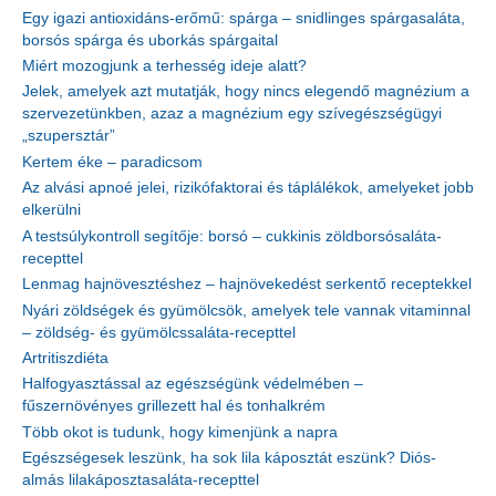
Egy igazi antioxidáns-erőmű: spárga – snidlinges spárgasaláta,
borsós spárga és uborkás spárgaital
Miért mozogjunk a terhesség ideje alatt?
Jelek, amelyek azt mutatják, hogy nincs elegendő magnézium a
szervezetünkben, azaz a magnézium egy szívegészségügyi
„szupersztár”
Kertem éke – paradicsom
Az alvási apnoé jelei, rizikófaktorai és táplálékok, amelyeket jobb
elkerülni
A testsúlykontroll segítője: borsó – cukkinis zöldborsósaláta-
recepttel
Lenmag hajnövesztéshez – hajnövekedést serkentő receptekkel
Nyári zöldségek és gyümölcsök, amelyek tele vannak vitaminnal
– zöldség- és gyümölcssaláta-recepttel
Artritiszdiéta
Halfogyasztással az egészségünk védelmében –
fűszernövényes grillezett hal és tonhalkrém
Több okot is tudunk, hogy kimenjünk a napra
Egészségesek leszünk, ha sok lila káposztát eszünk? Diós-
almás lilakáposztasaláta-recepttel