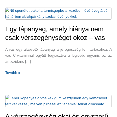
Egy tápanyag, amely hiánya nem
csak vérszegénységet okoz – vas
A vas egy alapvető tápanyag a jó egészség fenntartásához. A
vas C-vitaminnal együtt fogyasztva a legjobb, ugyanis ez az
antioxidáns […]
Egy
Tovább »
tápanyag,
amely
hiánya
nem
csak
vérszegénységet
okoz
A vérszegénység okai és egyszerű