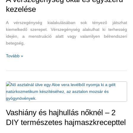
–
kezelése
vas
A vérszegénység kialakulásában sok tényező játszhat
kiemelkedő szerepet. Vérszegénység alakulhat ki terhesség
idején, a menstruáció alatt vagy valamilyen bélrendszeri
betegség,
A
Tovább »
vérszegénység
okai
és
egyszerű
kezelése
Vashiány és hajhullás nőknél – 2
DIY természetes hajmaszkrecepttel