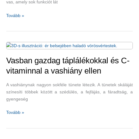
vas, amely sok funkciót lát
Vasban
Tovább »
gazdag
táplálékok,
amelyek
növelik
az
energiaszintet
Vasban gazdag táplálékokkal és C-
vitaminnal a vashiány ellen
A vashiánynak nagyon sokféle tünete létezik. A tünetek skáláját
színesíti többek között a szédülés, a fejfájás, a fáradtság, a
gyengeség
Vasban
Tovább »
gazdag
táplálékokkal
és