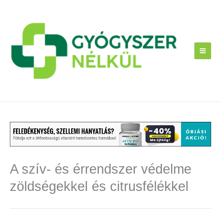
Skip
to
content
A szív- és érrendszer védelme
zöldségekkel és citrusfélékkel