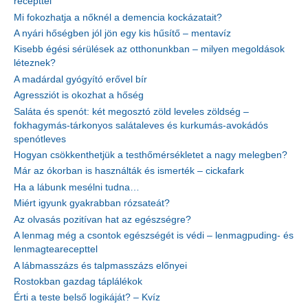
recepttel
Mi fokozhatja a nőknél a demencia kockázatait?
A nyári hőségben jól jön egy kis hűsítő – mentavíz
Kisebb égési sérülések az otthonunkban – milyen megoldások
léteznek?
A madárdal gyógyító erővel bír
Agressziót is okozhat a hőség
Saláta és spenót: két megosztó zöld leveles zöldség –
fokhagymás-tárkonyos salátaleves és kurkumás-avokádós
spenótleves
Hogyan csökkenthetjük a testhőmérsékletet a nagy melegben?
Már az ókorban is használták és ismerték – cickafark
Ha a lábunk mesélni tudna…
Miért igyunk gyakrabban rózsateát?
Az olvasás pozitívan hat az egészségre?
A lenmag még a csontok egészségét is védi – lenmagpuding- és
lenmagtearecepttel
A lábmasszázs és talpmasszázs előnyei
Rostokban gazdag táplálékok
Érti a teste belső logikáját? – Kvíz