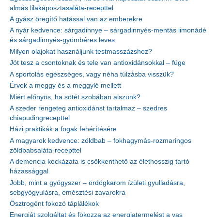
almás lilakáposztasaláta-recepttel
A gyász öregítő hatással van az emberekre
A nyár kedvence: sárgadinnye – sárgadinnyés-mentás limonádé
és sárgadinnyés-gyömbéres leves
Milyen olajokat használjunk testmasszázshoz?
Jót tesz a csontoknak és tele van antioxidánsokkal – füge
A sportolás egészséges, vagy néha túlzásba visszük?
Érvek a meggy és a meggylé mellett
Miért előnyös, ha sötét szobában alszunk?
A szeder rengeteg antioxidánst tartalmaz – szedres
chiapudingrecepttel
Házi praktikák a fogak fehérítésére
A magyarok kedvence: zöldbab – fokhagymás-rozmaringos
zöldbabsaláta-recepttel
A demencia kockázata is csökkenthető az élethosszig tartó
házassággal
Jobb, mint a gyógyszer – ördögkarom ízületi gyulladásra,
sebgyógyulásra, emésztési zavarokra
Ösztrogént fokozó táplálékok
Energiát szolgáltat és fokozza az energiatermelést a vas