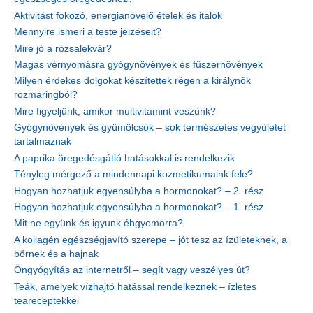
Aktivitást fokozó, energianövelő ételek és italok
Mennyire ismeri a teste jelzéseit?
Mire jó a rózsalekvár?
Magas vérnyomásra gyógynövények és fűszernövények
Milyen érdekes dolgokat készítettek régen a királynők
rozmaringból?
Mire figyeljünk, amikor multivitamint veszünk?
Gyógynövények és gyümölcsök – sok természetes vegyületet
tartalmaznak
A paprika öregedésgátló hatásokkal is rendelkezik
Tényleg mérgező a mindennapi kozmetikumaink fele?
Hogyan hozhatjuk egyensúlyba a hormonokat? – 2. rész
Hogyan hozhatjuk egyensúlyba a hormonokat? – 1. rész
Mit ne együnk és igyunk éhgyomorra?
A kollagén egészségjavító szerepe – jót tesz az ízületeknek, a
bőrnek és a hajnak
Öngyógyítás az internetről – segít vagy veszélyes út?
Teák, amelyek vízhajtó hatással rendelkeznek – ízletes
teareceptekkel