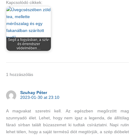
Kapcsolódó cikkek:
Segít a fogyásban, a szív-
és érrendszer
védelmében…
1 hozzászólás
Szuhay Péter
2023-01-30 at 23:10
A magvakat szeretni kell. Az egészben megőrzött mag
szunnyadó élet. Lehet, hogy nem igaz a legenda, de állítólag
fáraó sírban talált búzaszemet ki tudtak csíráztatni. Napi rutin
lehet télen, hogy a saját termésű diót megtörjük, a szép dióbelet