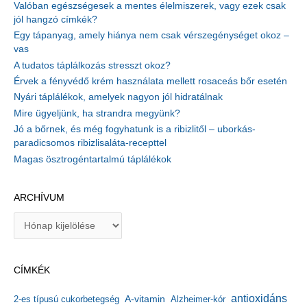
Valóban egészségesek a mentes élelmiszerek, vagy ezek csak
jól hangzó címkék?
Egy tápanyag, amely hiánya nem csak vérszegénységet okoz –
vas
A tudatos táplálkozás stresszt okoz?
Érvek a fényvédő krém használata mellett rosaceás bőr esetén
Nyári táplálékok, amelyek nagyon jól hidratálnak
Mire ügyeljünk, ha strandra megyünk?
Jó a bőrnek, és még fogyhatunk is a ribizlitől – uborkás-
paradicsomos ribizlisaláta-recepttel
Magas ösztrogéntartalmú táplálékok
ARCHÍVUM
A
r
c
h
CÍMKÉK
í
v
antioxidáns
A-vitamin
2-es típusú cukorbetegség
Alzheimer-kór
u