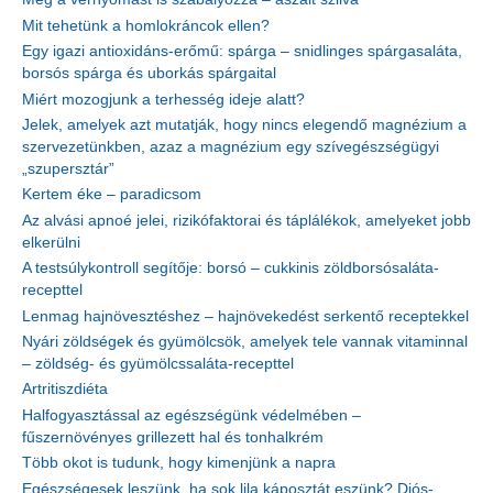
Mit tehetünk a homlokráncok ellen?
Egy igazi antioxidáns-erőmű: spárga – snidlinges spárgasaláta,
borsós spárga és uborkás spárgaital
Miért mozogjunk a terhesség ideje alatt?
Jelek, amelyek azt mutatják, hogy nincs elegendő magnézium a
szervezetünkben, azaz a magnézium egy szívegészségügyi
„szupersztár”
Kertem éke – paradicsom
Az alvási apnoé jelei, rizikófaktorai és táplálékok, amelyeket jobb
elkerülni
A testsúlykontroll segítője: borsó – cukkinis zöldborsósaláta-
recepttel
Lenmag hajnövesztéshez – hajnövekedést serkentő receptekkel
Nyári zöldségek és gyümölcsök, amelyek tele vannak vitaminnal
– zöldség- és gyümölcssaláta-recepttel
Artritiszdiéta
Halfogyasztással az egészségünk védelmében –
fűszernövényes grillezett hal és tonhalkrém
Több okot is tudunk, hogy kimenjünk a napra
Egészségesek leszünk, ha sok lila káposztát eszünk? Diós-