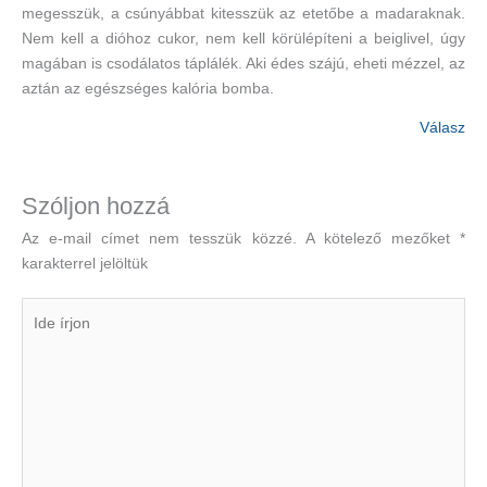
megesszük, a csúnyábbat kitesszük az etetőbe a madaraknak.
Nem kell a dióhoz cukor, nem kell körülépíteni a beiglivel, úgy
magában is csodálatos táplálék. Aki édes szájú, eheti mézzel, az
aztán az egészséges kalória bomba.
Válasz
Szóljon hozzá
Az e-mail címet nem tesszük közzé.
A kötelező mezőket
*
karakterrel jelöltük
Ide
írjon