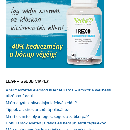
LEGFRISSEBB CIKKEK
A természetes életmód is lehet káros – amikor a wellness
túlzásba fordul
Miért együnk olívaolajat lefekvés előtt?
Tippek a zsíros arcbőr ápolásához
Miért és mitől olyan egészséges a zabkorpa?
Hőhullámok esetén javasolt és nem javasolt táplálékok
Még a vérnyomást is szabályozza – aszalt szilva