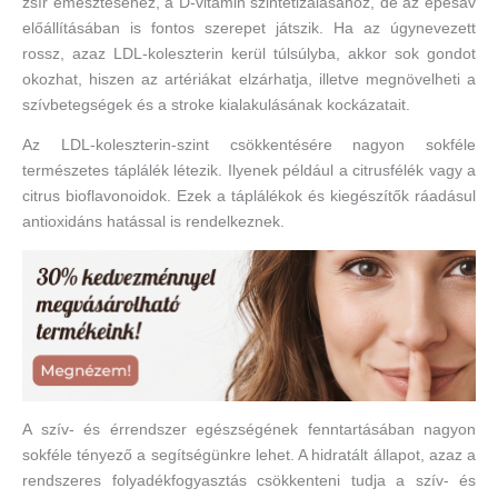
zsír emésztéséhez, a D-vitamin szintetizálásához, de az epesav
előállításában is fontos szerepet játszik. Ha az úgynevezett
rossz, azaz LDL-koleszterin kerül túlsúlyba, akkor sok gondot
okozhat, hiszen az artériákat elzárhatja, illetve megnövelheti a
szívbetegségek és a stroke kialakulásának kockázatait.
Az LDL-koleszterin-szint csökkentésére nagyon sokféle
természetes táplálék létezik. Ilyenek például a citrusfélék vagy a
citrus bioflavonoidok. Ezek a táplálékok és kiegészítők ráadásul
antioxidáns hatással is rendelkeznek.
A szív- és érrendszer egészségének fenntartásában nagyon
sokféle tényező a segítségünkre lehet. A hidratált állapot, azaz a
rendszeres folyadékfogyasztás csökkenteni tudja a szív- és