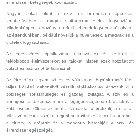
érrendszeri betegségek kockázatát.
Nagyon sokat jelent a szív- és érrendszeri egészség
fenntartásában a magas rosttartalmú ételek fogyasztása.
Mindenképpen a növényi eredetű fehérjék legyenek túlsúlyban
az étrendünkben, például növeljük a hüvelyesek, a magvak és a
diófélék fogyasztását.
Az egészséges táplálkozásra fókuszáljunk és kerüljük a
feldolgozott élelmiszereket és italokat, hiszen ezek hozzáadott
cukrot és nátriumot tartalmaznak.
Az étrendünk legyen színes és változatos. Együnk minél több
teljes kiőrlésű gabonából készült táplálékot és élvezzük ki a
zöldségek sokszínűségét és gazdag ízvilágát. A szív és a
keringési rendszer számára a legegészségesebb táplálékok a
zöld leveles zöldségek mint a káposzta, a brokkoli, a spenót.
Míg gyümölcsök közül a legjobban a citrusfélék mint a narancs,
a citrom, a grépfrút és a mandarin biztosítják a szív- és
érrendszer egészségét.