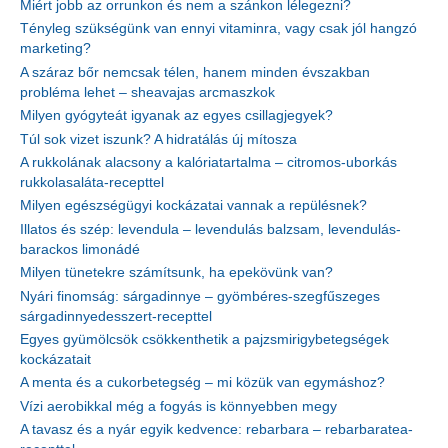
Miért jobb az orrunkon és nem a szánkon lélegezni?
Tényleg szükségünk van ennyi vitaminra, vagy csak jól hangzó
marketing?
A száraz bőr nemcsak télen, hanem minden évszakban
probléma lehet – sheavajas arcmaszkok
Milyen gyógyteát igyanak az egyes csillagjegyek?
Túl sok vizet iszunk? A hidratálás új mítosza
A rukkolának alacsony a kalóriatartalma – citromos-uborkás
rukkolasaláta-recepttel
Milyen egészségügyi kockázatai vannak a repülésnek?
Illatos és szép: levendula – levendulás balzsam, levendulás-
barackos limonádé
Milyen tünetekre számítsunk, ha epekövünk van?
Nyári finomság: sárgadinnye – gyömbéres-szegfűszeges
sárgadinnyedesszert-recepttel
Egyes gyümölcsök csökkenthetik a pajzsmirigybetegségek
kockázatait
A menta és a cukorbetegség – mi közük van egymáshoz?
Vízi aerobikkal még a fogyás is könnyebben megy
A tavasz és a nyár egyik kedvence: rebarbara – rebarbaratea-