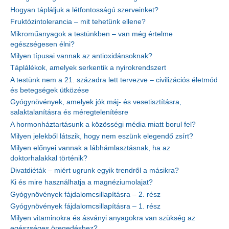
Hogyan tápláljuk a létfontosságú szerveinket?
Fruktózintolerancia – mit tehetünk ellene?
Mikroműanyagok a testünkben – van még értelme
egészségesen élni?
Milyen típusai vannak az antioxidánsoknak?
Táplálékok, amelyek serkentik a nyirokrendszert
A testünk nem a 21. századra lett tervezve – civilizációs életmód
és betegségek ütközése
Gyógynövények, amelyek jók máj- és vesetisztításra,
salaktalanításra és méregtelenítésre
A hormonháztartásunk a közösségi média miatt borul fel?
Milyen jelekből látszik, hogy nem eszünk elegendő zsírt?
Milyen előnyei vannak a lábhámlasztásnak, ha az
doktorhalakkal történik?
Divatdiéták – miért ugrunk egyik trendről a másikra?
Ki és mire használhatja a magnéziumolajat?
Gyógynövények fájdalomcsillapításra – 2. rész
Gyógynövények fájdalomcsillapításra – 1. rész
Milyen vitaminokra és ásványi anyagokra van szükség az
egészséges öregedéshez?