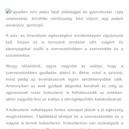
A szív- és érrendszer egészségére mindenképpen vigyáznunk
kell, hiszen ez a bonyolult rendszer vért, oxigént és
tápanyagokat szállít a szervezetünkben a szerveinkbe és a
szöveteinkbe.
Ahogy idősödünk, egyre nagyobb az esélye, hogy a
szervezetünkben gyulladás alakul ki, illetve mind a szívünk,
mind pedig az érrendszerünk egyre sérülékenyebbé válik.
Amennyiben az erek gyulladt állapotba kerülnek és még az
úgynevezett rossz koleszterin is felhalmozódik az erekben,
akkor nagyobb lesz az esélye a vérrögképződés kialakulásának.
A koleszterin voltaképpen fontos szerepet játszik a jó egészség
megőrzésében. Táplálékkal vihetjük be a szervezetünkbe és a
májunk is termel koleszterint. Koleszterinre van szükségünk a