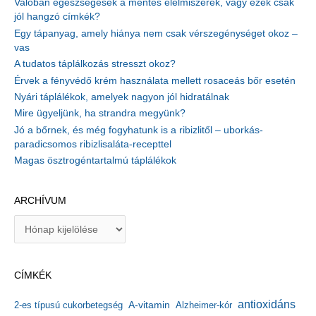
Valóban egészségesek a mentes élelmiszerek, vagy ezek csak
jól hangzó címkék?
Egy tápanyag, amely hiánya nem csak vérszegénységet okoz –
vas
A tudatos táplálkozás stresszt okoz?
Érvek a fényvédő krém használata mellett rosaceás bőr esetén
Nyári táplálékok, amelyek nagyon jól hidratálnak
Mire ügyeljünk, ha strandra megyünk?
Jó a bőrnek, és még fogyhatunk is a ribizlitől – uborkás-
paradicsomos ribizlisaláta-recepttel
Magas ösztrogéntartalmú táplálékok
ARCHÍVUM
A
r
c
h
CÍMKÉK
í
v
antioxidáns
A-vitamin
2-es típusú cukorbetegség
Alzheimer-kór
u