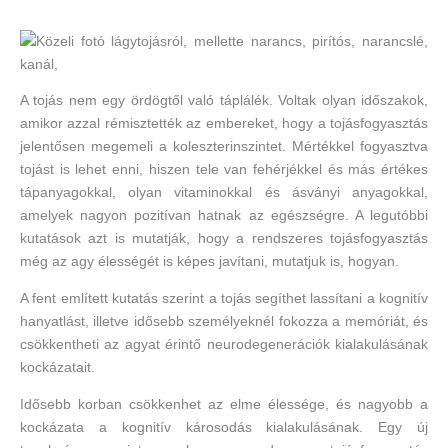
A tojás nem egy ördögtől való táplálék. Voltak olyan időszakok,
amikor azzal rémisztették az embereket, hogy a tojásfogyasztás
jelentősen megemeli a koleszterinszintet. Mértékkel fogyasztva
tojást is lehet enni, hiszen tele van fehérjékkel és más értékes
tápanyagokkal, olyan vitaminokkal és ásványi anyagokkal,
amelyek nagyon pozitívan hatnak az egészségre. A legutóbbi
kutatások azt is mutatják, hogy a rendszeres tojásfogyasztás
még az agy élességét is képes javítani, mutatjuk is, hogyan.
A fent említett kutatás szerint a tojás segíthet lassítani a kognitív
hanyatlást, illetve idősebb személyeknél fokozza a memóriát, és
csökkentheti az agyat érintő neurodegenerációk kialakulásának
kockázatait.
Idősebb korban csökkenhet az elme élessége, és nagyobb a
kockázata a kognitív károsodás kialakulásának. Egy új