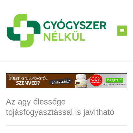
Skip
to
content
Az agy élessége
tojásfogyasztással is javítható