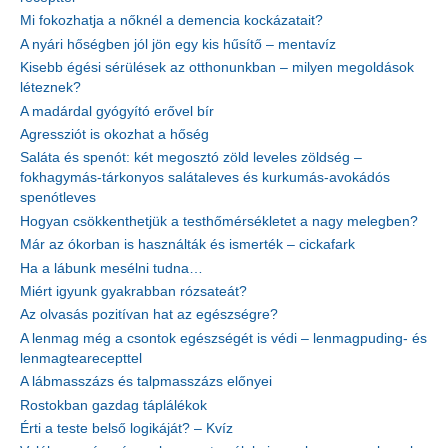
Mi fokozhatja a nőknél a demencia kockázatait?
A nyári hőségben jól jön egy kis hűsítő – mentavíz
Kisebb égési sérülések az otthonunkban – milyen megoldások
léteznek?
A madárdal gyógyító erővel bír
Agressziót is okozhat a hőség
Saláta és spenót: két megosztó zöld leveles zöldség –
fokhagymás-tárkonyos salátaleves és kurkumás-avokádós
spenótleves
Hogyan csökkenthetjük a testhőmérsékletet a nagy melegben?
Már az ókorban is használták és ismerték – cickafark
Ha a lábunk mesélni tudna…
Miért igyunk gyakrabban rózsateát?
Az olvasás pozitívan hat az egészségre?
A lenmag még a csontok egészségét is védi – lenmagpuding- és
lenmagtearecepttel
A lábmasszázs és talpmasszázs előnyei
Rostokban gazdag táplálékok
Érti a teste belső logikáját? – Kvíz