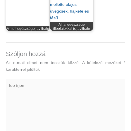
A haj egészsége
A mell egészsége javítható
illóolajokkal is javítható
Szóljon hozzá
Az e-mail címet nem tesszük közzé.
A kötelező mezőket
*
karakterrel jelöltük
Ide
írjon