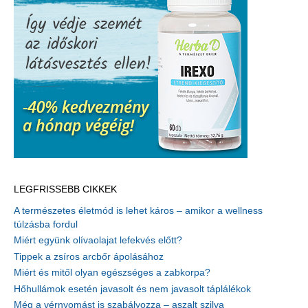
LEGFRISSEBB CIKKEK
A természetes életmód is lehet káros – amikor a wellness
túlzásba fordul
Miért együnk olívaolajat lefekvés előtt?
Tippek a zsíros arcbőr ápolásához
Miért és mitől olyan egészséges a zabkorpa?
Hőhullámok esetén javasolt és nem javasolt táplálékok
Még a vérnyomást is szabályozza – aszalt szilva