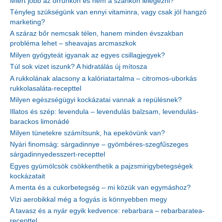
Miért jobb az orrunkon és nem a szánkon lélegezni?
Tényleg szükségünk van ennyi vitaminra, vagy csak jól hangzó
marketing?
A száraz bőr nemcsak télen, hanem minden évszakban
probléma lehet – sheavajas arcmaszkok
Milyen gyógyteát igyanak az egyes csillagjegyek?
Túl sok vizet iszunk? A hidratálás új mítosza
A rukkolának alacsony a kalóriatartalma – citromos-uborkás
rukkolasaláta-recepttel
Milyen egészségügyi kockázatai vannak a repülésnek?
Illatos és szép: levendula – levendulás balzsam, levendulás-
barackos limonádé
Milyen tünetekre számítsunk, ha epekövünk van?
Nyári finomság: sárgadinnye – gyömbéres-szegfűszeges
sárgadinnyedesszert-recepttel
Egyes gyümölcsök csökkenthetik a pajzsmirigybetegségek
kockázatait
A menta és a cukorbetegség – mi közük van egymáshoz?
Vízi aerobikkal még a fogyás is könnyebben megy
A tavasz és a nyár egyik kedvence: rebarbara – rebarbaratea-
recepttel