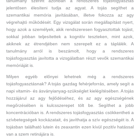
tanulmány szerint azonban a rendszeres tojásfogyasztás
jelentősen élesíteni tudja az agyat. A tojás segíthet a
szemantikai memória javításában, illetve fokozza az agy
végrehajtó működését. Egy vizsgálat során megállapítást nyert,
hogy azok a személyek, akik rendszeresen fogyasztottak tojást,
sokkal jobban teljesítettek a kognitív teszteken, mint azok,
akiknek az étrendjében nem szerepelt ez a táplálék. A
tanulmány arról is beszámolt, hogy a rendszeres
tojásfogyasztás javította a vizsgálatban részt vevők szemantikai
memóriáját is.
Milyen egyéb előnyei lehetnek még a rendszeres
tojásfogyasztásnak? A tojás gazdag fehérjeforrás, amely segít a
napi vitamin- és ásványianyag-szükséglet kielégítésében. A tojás
hozzájárul az agy fejlődéséhez, és az agy egészségének
megőrzésében is kulcsszerepet tölt be. Segíthet a jobb
koncentrációban is. A rendszeres tojásfogyasztás csökkentheti a
szívbetegségek kockázatait, és javíthatja a szív egészségét is. A
tojásban található lutein és zeaxantin ezen kívül pozitív hatással
van a szem retinájára is.