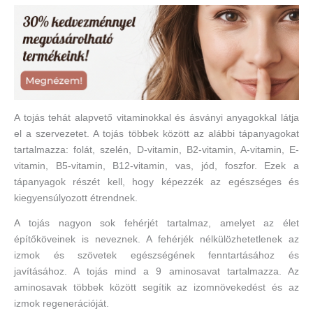
A tojás tehát alapvető vitaminokkal és ásványi anyagokkal látja
el a szervezetet. A tojás többek között az alábbi tápanyagokat
tartalmazza: folát, szelén, D-vitamin, B2-vitamin, A-vitamin, E-
vitamin, B5-vitamin, B12-vitamin, vas, jód, foszfor. Ezek a
tápanyagok részét kell, hogy képezzék az egészséges és
kiegyensúlyozott étrendnek.
A tojás nagyon sok fehérjét tartalmaz, amelyet az élet
építőköveinek is neveznek. A fehérjék nélkülözhetetlenek az
izmok és szövetek egészségének fenntartásához és
javításához. A tojás mind a 9 aminosavat tartalmazza. Az
aminosavak többek között segítik az izomnövekedést és az
izmok regenerációját.