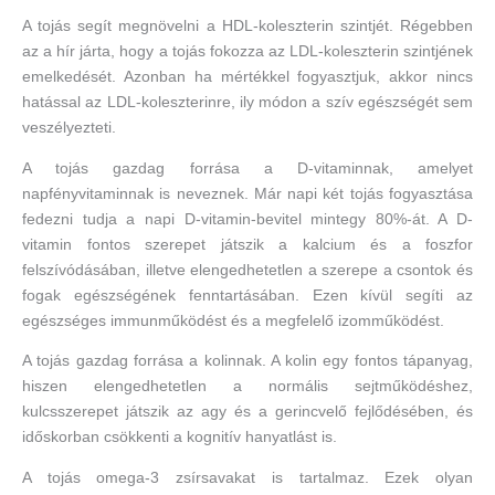
A tojás segít megnövelni a HDL-koleszterin szintjét. Régebben
az a hír járta, hogy a tojás fokozza az LDL-koleszterin szintjének
emelkedését. Azonban ha mértékkel fogyasztjuk, akkor nincs
hatással az LDL-koleszterinre, ily módon a szív egészségét sem
veszélyezteti.
A tojás gazdag forrása a D-vitaminnak, amelyet
napfényvitaminnak is neveznek. Már napi két tojás fogyasztása
fedezni tudja a napi D-vitamin-bevitel mintegy 80%-át. A D-
vitamin fontos szerepet játszik a kalcium és a foszfor
felszívódásában, illetve elengedhetetlen a szerepe a csontok és
fogak egészségének fenntartásában. Ezen kívül segíti az
egészséges immunműködést és a megfelelő izomműködést.
A tojás gazdag forrása a kolinnak. A kolin egy fontos tápanyag,
hiszen elengedhetetlen a normális sejtműködéshez,
kulcsszerepet játszik az agy és a gerincvelő fejlődésében, és
időskorban csökkenti a kognitív hanyatlást is.
A tojás omega-3 zsírsavakat is tartalmaz. Ezek olyan