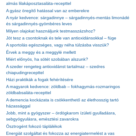
almás lilakáposztasaláta-recepttel
A gyász öregítő hatással van az emberekre
A nyár kedvence: sárgadinnye – sárgadinnyés-mentás limonádé
és sárgadinnyés-gyömbéres leves
Milyen olajokat használjunk testmasszázshoz?
Jót tesz a csontoknak és tele van antioxidánsokkal – füge
A sportolás egészséges, vagy néha túlzásba visszük?
Érvek a meggy és a meggylé mellett
Miért előnyös, ha sötét szobában alszunk?
A szeder rengeteg antioxidánst tartalmaz – szedres
chiapudingrecepttel
Házi praktikák a fogak fehérítésére
A magyarok kedvence: zöldbab – fokhagymás-rozmaringos
zöldbabsaláta-recepttel
A demencia kockázata is csökkenthető az élethosszig tartó
házassággal
Jobb, mint a gyógyszer – ördögkarom ízületi gyulladásra,
sebgyógyulásra, emésztési zavarokra
Ösztrogént fokozó táplálékok
Energiát szolgáltat és fokozza az energiatermelést a vas