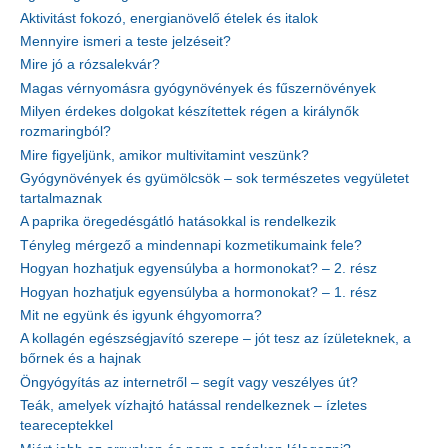
Aktivitást fokozó, energianövelő ételek és italok
Mennyire ismeri a teste jelzéseit?
Mire jó a rózsalekvár?
Magas vérnyomásra gyógynövények és fűszernövények
Milyen érdekes dolgokat készítettek régen a királynők
rozmaringból?
Mire figyeljünk, amikor multivitamint veszünk?
Gyógynövények és gyümölcsök – sok természetes vegyületet
tartalmaznak
A paprika öregedésgátló hatásokkal is rendelkezik
Tényleg mérgező a mindennapi kozmetikumaink fele?
Hogyan hozhatjuk egyensúlyba a hormonokat? – 2. rész
Hogyan hozhatjuk egyensúlyba a hormonokat? – 1. rész
Mit ne együnk és igyunk éhgyomorra?
A kollagén egészségjavító szerepe – jót tesz az ízületeknek, a
bőrnek és a hajnak
Öngyógyítás az internetről – segít vagy veszélyes út?
Teák, amelyek vízhajtó hatással rendelkeznek – ízletes
teareceptekkel