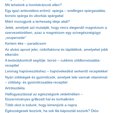
Mit tehetünk a homlokráncok ellen?
Egy igazi antioxidáns-erőmű: spárga – snidlinges spárgasaláta,
borsós spárga és uborkás spárgaital
Miért mozogjunk a terhesség ideje alatt?
Jelek, amelyek azt mutatják, hogy nincs elegendő magnézium a
szervezetünkben, azaz a magnézium egy szívegészségügyi
„szupersztár”
Kertem éke – paradicsom
Az alvási apnoé jelei, rizikófaktorai és táplálékok, amelyeket jobb
elkerülni
A testsúlykontroll segítője: borsó – cukkinis zöldborsósaláta-
recepttel
Lenmag hajnövesztéshez – hajnövekedést serkentő receptekkel
Nyári zöldségek és gyümölcsök, amelyek tele vannak vitaminnal
– zöldség- és gyümölcssaláta-recepttel
Artritiszdiéta
Halfogyasztással az egészségünk védelmében –
fűszernövényes grillezett hal és tonhalkrém
Több okot is tudunk, hogy kimenjünk a napra
Egészségesek leszünk, ha sok lila káposztát eszünk? Diós-