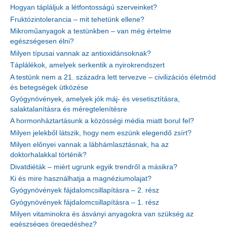
Hogyan tápláljuk a létfontosságú szerveinket?
Fruktózintolerancia – mit tehetünk ellene?
Mikroműanyagok a testünkben – van még értelme
egészségesen élni?
Milyen típusai vannak az antioxidánsoknak?
Táplálékok, amelyek serkentik a nyirokrendszert
A testünk nem a 21. századra lett tervezve – civilizációs életmód
és betegségek ütközése
Gyógynövények, amelyek jók máj- és vesetisztításra,
salaktalanításra és méregtelenítésre
A hormonháztartásunk a közösségi média miatt borul fel?
Milyen jelekből látszik, hogy nem eszünk elegendő zsírt?
Milyen előnyei vannak a lábhámlasztásnak, ha az
doktorhalakkal történik?
Divatdiéták – miért ugrunk egyik trendről a másikra?
Ki és mire használhatja a magnéziumolajat?
Gyógynövények fájdalomcsillapításra – 2. rész
Gyógynövények fájdalomcsillapításra – 1. rész
Milyen vitaminokra és ásványi anyagokra van szükség az
egészséges öregedéshez?