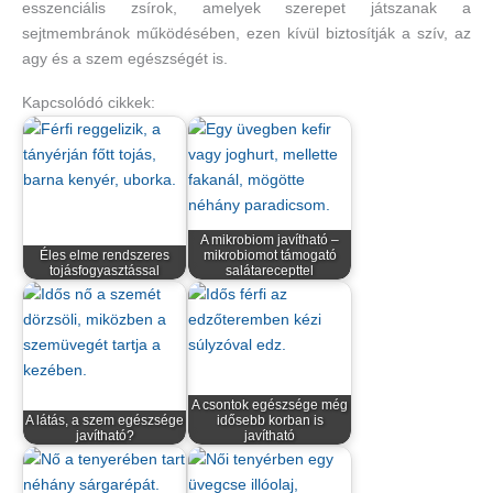
esszenciális zsírok, amelyek szerepet játszanak a
sejtmembránok működésében, ezen kívül biztosítják a szív, az
agy és a szem egészségét is.
Kapcsolódó cikkek:
A mikrobiom javítható –
Éles elme rendszeres
mikrobiomot támogató
tojásfogyasztással
salátarecepttel
A csontok egészsége még
A látás, a szem egészsége
idősebb korban is
javítható?
javítható