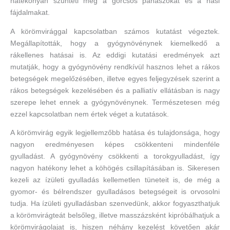
hatékonyan szünteti meg a görcsös panaszokat és a hasi
fájdalmakat.
A körömvirággal kapcsolatban számos kutatást végeztek.
Megállapították, hogy a gyógynövénynek kiemelkedő a
rákellenes hatásai is. Az eddigi kutatási eredmények azt
mutatják, hogy a gyógynövény rendkívül hasznos lehet a rákos
betegségek megelőzésében, illetve egyes feljegyzések szerint a
rákos betegségek kezelésében és a palliatív ellátásban is nagy
szerepe lehet ennek a gyógynövénynek. Természetesen még
ezzel kapcsolatban nem értek véget a kutatások.
A körömvirág egyik legjellemzőbb hatása és tulajdonsága, hogy
nagyon eredményesen képes csökkenteni mindenféle
gyulladást. A gyógynövény csökkenti a torokgyulladást, így
nagyon hatékony lehet a köhögés csillapításában is. Sikeresen
kezeli az ízületi gyulladás kellemetlen tüneteit is, de még a
gyomor- és bélrendszer gyulladásos betegségeit is orvosolni
tudja. Ha ízületi gyulladásban szenvedünk, akkor fogyaszthatjuk
a körömvirágteát belsőleg, illetve masszázsként kipróbálhatjuk a
körömvirágolajat is, hiszen néhány kezelést követően akár