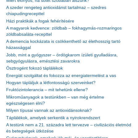
Miért előnyös, ha sötét szobában alszunk?
A szeder rengeteg antioxidánst tartalmaz – szedres
chiapudingrecepttel
Házi praktikák a fogak fehérítésére
A magyarok kedvence: zöldbab – fokhagymás-rozmaringos
zöldbabsaláta-recepttel
A demencia kockázata is csökkenthető az élethosszig tartó
házassággal
Jobb, mint a gyógyszer – ördögkarom ízületi gyulladásra,
sebgyógyulásra, emésztési zavarokra
Ösztrogént fokozó táplálékok
Energiát szolgáltat és fokozza az energiatermelést a vas
Hogyan tápláljuk a létfontosságú szerveinket?
Fruktózintolerancia – mit tehetünk ellene?
Mikroműanyagok a testünkben – van még értelme
egészségesen élni?
Milyen típusai vannak az antioxidánsoknak?
Táplálékok, amelyek serkentik a nyirokrendszert
A testünk nem a 21. századra lett tervezve – civilizációs életmód
és betegségek ütközése