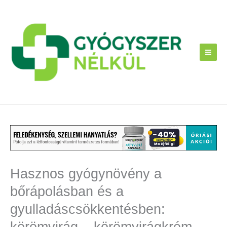
Skip
to
content
Hasznos gyógynövény a
bőrápolásban és a
gyulladáscsökkentésben:
körömvirág – körömvirágkrém-