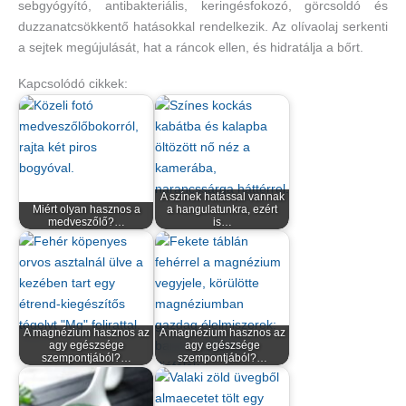
sebgyógyító, antibakteriális, keringésfokozó, görcsoldó és
duzzanatcsökkentő hatásokkal rendelkezik. Az olívaolaj serkenti
a sejtek megújulását, hat a ráncok ellen, és hidratálja a bőrt.
Kapcsolódó cikkek:
A színek hatással vannak
Miért olyan hasznos a
a hangulatunkra, ezért
medveszőlő?…
is…
A magnézium hasznos az
A magnézium hasznos az
agy egészsége
agy egészsége
szempontjából?…
szempontjából?…