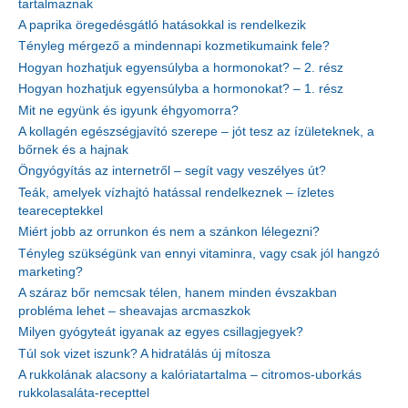
tartalmaznak
A paprika öregedésgátló hatásokkal is rendelkezik
Tényleg mérgező a mindennapi kozmetikumaink fele?
Hogyan hozhatjuk egyensúlyba a hormonokat? – 2. rész
Hogyan hozhatjuk egyensúlyba a hormonokat? – 1. rész
Mit ne együnk és igyunk éhgyomorra?
A kollagén egészségjavító szerepe – jót tesz az ízületeknek, a
bőrnek és a hajnak
Öngyógyítás az internetről – segít vagy veszélyes út?
Teák, amelyek vízhajtó hatással rendelkeznek – ízletes
teareceptekkel
Miért jobb az orrunkon és nem a szánkon lélegezni?
Tényleg szükségünk van ennyi vitaminra, vagy csak jól hangzó
marketing?
A száraz bőr nemcsak télen, hanem minden évszakban
probléma lehet – sheavajas arcmaszkok
Milyen gyógyteát igyanak az egyes csillagjegyek?
Túl sok vizet iszunk? A hidratálás új mítosza
A rukkolának alacsony a kalóriatartalma – citromos-uborkás
rukkolasaláta-recepttel