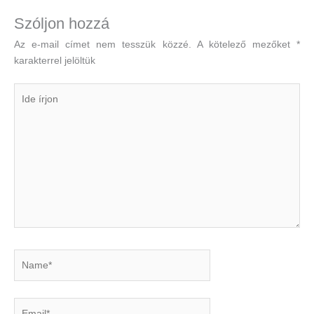
Szóljon hozzá
Az e-mail címet nem tesszük közzé.
A kötelező mezőket
*
karakterrel jelöltük
Ide
írjon
Name*
Email*