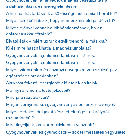
Gyógynövények, amelyek jók máj- és vesetisztításra,
salaktalanításra és méregtelenítésre
A hormonháztartásunk a közösségi média miatt borul fel?
Milyen jelekből látszik, hogy nem eszünk elegendő zsírt?
Milyen előnyei vannak a lábhámlasztásnak, ha az
doktorhalakkal történik?
Divatdiéták – miért ugrunk egyik trendről a másikra?
Ki és mire használhatja a magnéziumolajat?
Gyógynövények fájdalomcsillapításra – 2. rész
Gyógynövények fájdalomcsillapításra – 1. rész
Milyen vitaminokra és ásványi anyagokra van szükség az
egészséges öregedéshez?
Aktivitást fokozó, energianövelő ételek és italok
Mennyire ismeri a teste jelzéseit?
Mire jó a rózsalekvár?
Magas vérnyomásra gyógynövények és fűszernövények
Milyen érdekes dolgokat készítettek régen a királynők
rozmaringból?
Mire figyeljünk, amikor multivitamint veszünk?
Gyógynövények és gyümölcsök – sok természetes vegyületet