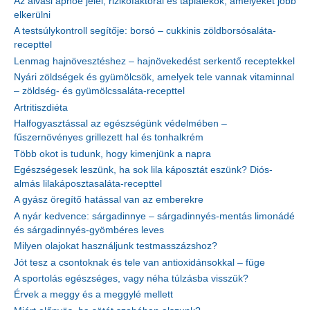
Az alvási apnoé jelei, rizikófaktorai és táplálékok, amelyeket jobb
elkerülni
A testsúlykontroll segítője: borsó – cukkinis zöldborsósaláta-
recepttel
Lenmag hajnövesztéshez – hajnövekedést serkentő receptekkel
Nyári zöldségek és gyümölcsök, amelyek tele vannak vitaminnal
– zöldség- és gyümölcssaláta-recepttel
Artritiszdiéta
Halfogyasztással az egészségünk védelmében –
fűszernövényes grillezett hal és tonhalkrém
Több okot is tudunk, hogy kimenjünk a napra
Egészségesek leszünk, ha sok lila káposztát eszünk? Diós-
almás lilakáposztasaláta-recepttel
A gyász öregítő hatással van az emberekre
A nyár kedvence: sárgadinnye – sárgadinnyés-mentás limonádé
és sárgadinnyés-gyömbéres leves
Milyen olajokat használjunk testmasszázshoz?
Jót tesz a csontoknak és tele van antioxidánsokkal – füge
A sportolás egészséges, vagy néha túlzásba visszük?
Érvek a meggy és a meggylé mellett