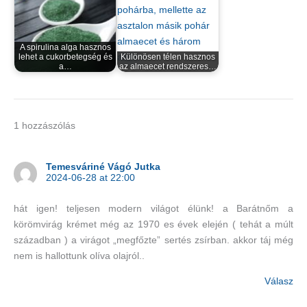
A spirulina alga hasznos
lehet a cukorbetegség és
Különösen télen hasznos
a…
az almaecet rendszeres…
1 hozzászólás
Temesváriné Vágó Jutka
2024-06-28 at 22:00
hát igen! teljesen modern világot élünk! a Barátnőm a
körömvirág krémet még az 1970 es évek elején ( tehát a múlt
században ) a virágot „megfőzte” sertés zsírban. akkor táj még
nem is hallottunk olíva olajról..
Válasz