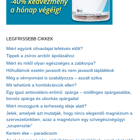
LEGFRISSEBB CIKKEK
Miért együnk olívaolajat lefekvés előtt?
Tippek a zsíros arcbőr ápolásához
Miért és mitől olyan egészséges a zabkorpa?
Hőhullámok esetén javasolt és nem javasolt táplálékok
Még a vérnyomást is szabályozza – aszalt szilva
Mit tehetünk a homlokráncok ellen?
Egy igazi antioxidáns-erőmű: spárga – snidlinges spárgasaláta,
borsós spárga és uborkás spárgaital
Miért mozogjunk a terhesség ideje alatt?
Jelek, amelyek azt mutatják, hogy nincs elegendő magnézium a
szervezetünkben, azaz a magnézium egy szívegészségügyi
„szupersztár”
Kertem éke – paradicsom