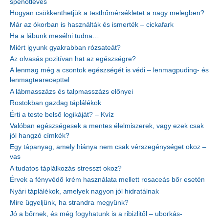
spenótleves
Hogyan csökkenthetjük a testhőmérsékletet a nagy melegben?
Már az ókorban is használták és ismerték – cickafark
Ha a lábunk mesélni tudna…
Miért igyunk gyakrabban rózsateát?
Az olvasás pozitívan hat az egészségre?
A lenmag még a csontok egészségét is védi – lenmagpuding- és
lenmagtearecepttel
A lábmasszázs és talpmasszázs előnyei
Rostokban gazdag táplálékok
Érti a teste belső logikáját? – Kvíz
Valóban egészségesek a mentes élelmiszerek, vagy ezek csak
jól hangzó címkék?
Egy tápanyag, amely hiánya nem csak vérszegénységet okoz –
vas
A tudatos táplálkozás stresszt okoz?
Érvek a fényvédő krém használata mellett rosaceás bőr esetén
Nyári táplálékok, amelyek nagyon jól hidratálnak
Mire ügyeljünk, ha strandra megyünk?
Jó a bőrnek, és még fogyhatunk is a ribizlitől – uborkás-