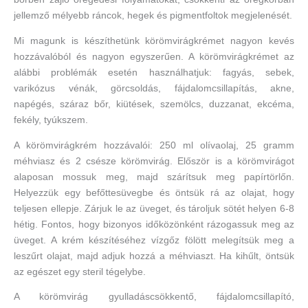
jellemző mélyebb ráncok, hegek és pigmentfoltok megjelenését.
Mi magunk is készíthetünk körömvirágkrémet nagyon kevés
hozzávalóból és nagyon egyszerűen. A körömvirágkrémet az
alábbi problémák esetén használhatjuk: fagyás, sebek,
varikózus vénák, görcsoldás, fájdalomcsillapítás, akne,
napégés, száraz bőr, kiütések, szemölcs, duzzanat, ekcéma,
fekély, tyúkszem.
A körömvirágkrém hozzávalói: 250 ml olívaolaj, 25 gramm
méhviasz és 2 csésze körömvirág. Először is a körömvirágot
alaposan mossuk meg, majd szárítsuk meg papírtörlőn.
Helyezzük egy befőttesüvegbe és öntsük rá az olajat, hogy
teljesen ellepje. Zárjuk le az üveget, és tároljuk sötét helyen 6-8
hétig. Fontos, hogy bizonyos időközönként rázogassuk meg az
üveget. A krém készítéséhez vízgőz fölött melegítsük meg a
leszűrt olajat, majd adjuk hozzá a méhviaszt. Ha kihűlt, öntsük
az egészet egy steril tégelybe.
A körömvirág gyulladáscsökkentő, fájdalomcsillapító,