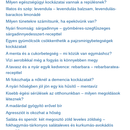
Milyen egészségügyi kockázatai vannak a repülésnek?
Illatos és szép: levendula – levendulás balzsam, levendulás-
barackos limonádé
Milyen tünetekre számítsunk, ha epekövünk van?
Nyári finomság: sárgadinnye – gyömbéres-szegfűszeges
sárgadinnyedesszert-recepttel
Egyes gyümölcsök csökkenthetik a pajzsmirigybetegségek
kockázatait
A menta és a cukorbetegség – mi közük van egymáshoz?
Vízi aerobikkal még a fogyás is könnyebben megy
A tavasz és a nyár egyik kedvence: rebarbara – rebarbaratea-
recepttel
Mi fokozhatja a nőknél a demencia kockázatait?
A nyári hőségben jól jön egy kis hűsítő – mentavíz
Kisebb égési sérülések az otthonunkban – milyen megoldások
léteznek?
A madárdal gyógyító erővel bír
Agressziót is okozhat a hőség
Saláta és spenót: két megosztó zöld leveles zöldség –
fokhagymás-tárkonyos salátaleves és kurkumás-avokádós