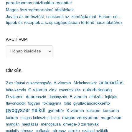
paradicsomos ribizlisaláta-recepttel
Magas ösztrogéntartalmú táplálékok
Javítja az emésztést, csökkenti az izomfájdalmat: Epsom-só –
tippek és receptek a szépségápolásban történő használatához
ARCHÍVUM
A
r
c
h
CÍMKÉK
í
v
antioxidáns
A-vitamin
2-es típusú cukorbetegség
Alzheimer-kór
u
m
C-vitamin
cukorbetegség
béta-karotin
cink
csontritkulás
depresszió
E-vitamin
D-vitamin
dohányzás
elhízás
fejfájás
gyulladáscsökkentő
flavonoidok
fogyás
fokhagyma
folát
gyógyszer nélkül
kalcium
gyömbér
K-vitamin
kurkuma
kálium
magas vérnyomás
magnézium
magas koleszterinszint
mangán
megfázás
menopauza
omega-3 zsírsavak
stressz
stroke
oxidatív stressz
puffadás
szabad gyökök