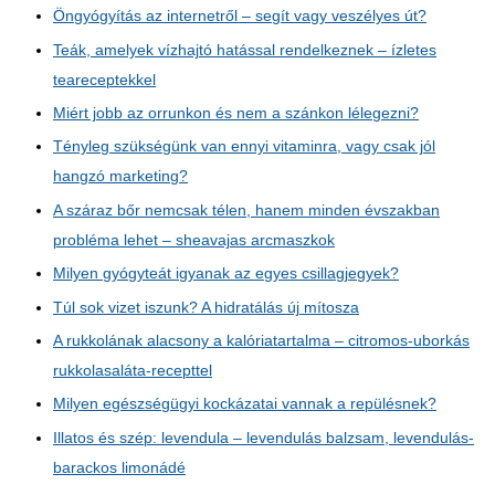
Öngyógyítás az internetről – segít vagy veszélyes út?
Teák, amelyek vízhajtó hatással rendelkeznek – ízletes
teareceptekkel
Miért jobb az orrunkon és nem a szánkon lélegezni?
Tényleg szükségünk van ennyi vitaminra, vagy csak jól
hangzó marketing?
A száraz bőr nemcsak télen, hanem minden évszakban
probléma lehet – sheavajas arcmaszkok
Milyen gyógyteát igyanak az egyes csillagjegyek?
Túl sok vizet iszunk? A hidratálás új mítosza
A rukkolának alacsony a kalóriatartalma – citromos-uborkás
rukkolasaláta-recepttel
Milyen egészségügyi kockázatai vannak a repülésnek?
Illatos és szép: levendula – levendulás balzsam, levendulás-
barackos limonádé