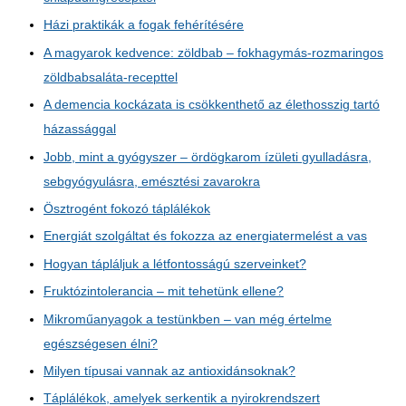
Házi praktikák a fogak fehérítésére
A magyarok kedvence: zöldbab – fokhagymás-rozmaringos
zöldbabsaláta-recepttel
A demencia kockázata is csökkenthető az élethosszig tartó
házassággal
Jobb, mint a gyógyszer – ördögkarom ízületi gyulladásra,
sebgyógyulásra, emésztési zavarokra
Ösztrogént fokozó táplálékok
Energiát szolgáltat és fokozza az energiatermelést a vas
Hogyan tápláljuk a létfontosságú szerveinket?
Fruktózintolerancia – mit tehetünk ellene?
Mikroműanyagok a testünkben – van még értelme
egészségesen élni?
Milyen típusai vannak az antioxidánsoknak?
Táplálékok, amelyek serkentik a nyirokrendszert