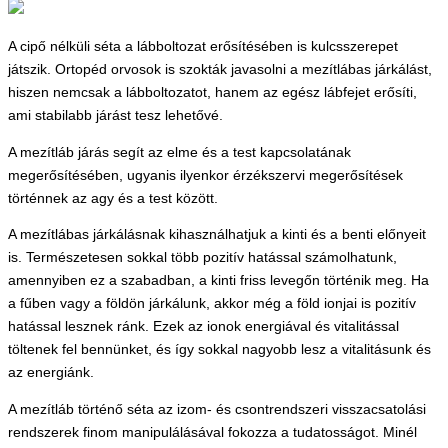
A cipő nélküli séta a lábboltozat erősítésében is kulcsszerepet
játszik. Ortopéd orvosok is szokták javasolni a mezítlábas járkálást,
hiszen nemcsak a lábboltozatot, hanem az egész lábfejet erősíti,
ami stabilabb járást tesz lehetővé.
A mezítláb járás segít az elme és a test kapcsolatának
megerősítésében, ugyanis ilyenkor érzékszervi megerősítések
történnek az agy és a test között.
A mezítlábas járkálásnak kihasználhatjuk a kinti és a benti előnyeit
is. Természetesen sokkal több pozitív hatással számolhatunk,
amennyiben ez a szabadban, a kinti friss levegőn történik meg. Ha
a fűben vagy a földön járkálunk, akkor még a föld ionjai is pozitív
hatással lesznek ránk. Ezek az ionok energiával és vitalitással
töltenek fel bennünket, és így sokkal nagyobb lesz a vitalitásunk és
az energiánk.
A mezítláb történő séta az izom- és csontrendszeri visszacsatolási
rendszerek finom manipulálásával fokozza a tudatosságot. Minél