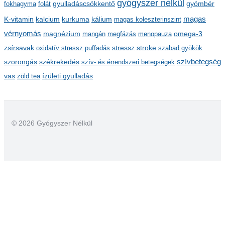
gyógyszer nélkül
m
gyulladáscsökkentő
fokhagyma
folát
gyömbér
kalcium
kálium
magas
K-vitamin
kurkuma
magas koleszterinszint
vérnyomás
magnézium
mangán
megfázás
menopauza
omega-3
stressz
stroke
zsírsavak
oxidatív stressz
puffadás
szabad gyökök
szorongás
székrekedés
szívbetegség
szív- és érrendszeri betegségek
ízületi gyulladás
vas
zöld tea
© 2026 Gyógyszer Nélkül