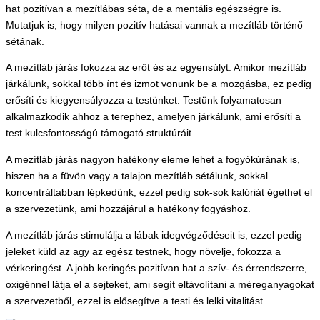
hat pozitívan a mezítlábas séta, de a mentális egészségre is.
Mutatjuk is, hogy milyen pozitív hatásai vannak a mezítláb történő
sétának.
A mezítláb járás fokozza az erőt és az egyensúlyt. Amikor mezítláb
járkálunk, sokkal több ínt és izmot vonunk be a mozgásba, ez pedig
erősíti és kiegyensúlyozza a testünket. Testünk folyamatosan
alkalmazkodik ahhoz a terephez, amelyen járkálunk, ami erősíti a
test kulcsfontosságú támogató struktúráit.
A mezítláb járás nagyon hatékony eleme lehet a fogyókúrának is,
hiszen ha a füvön vagy a talajon mezítláb sétálunk, sokkal
koncentráltabban lépkedünk, ezzel pedig sok-sok kalóriát égethet el
a szervezetünk, ami hozzájárul a hatékony fogyáshoz.
A mezítláb járás stimulálja a lábak idegvégződéseit is, ezzel pedig
jeleket küld az agy az egész testnek, hogy növelje, fokozza a
vérkeringést. A jobb keringés pozitívan hat a szív- és érrendszerre,
oxigénnel látja el a sejteket, ami segít eltávolítani a méreganyagokat
a szervezetből, ezzel is elősegítve a testi és lelki vitalitást.