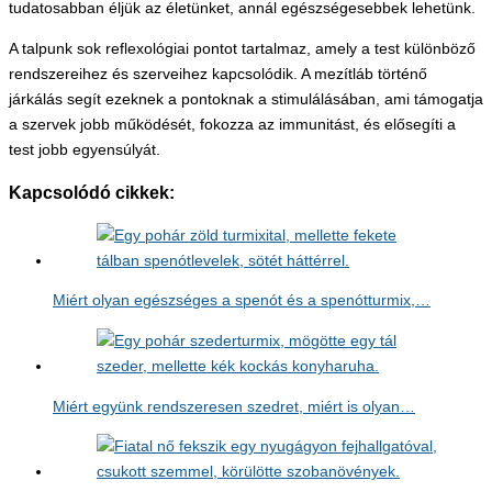
tudatosabban éljük az életünket, annál egészségesebbek lehetünk.
A talpunk sok reflexológiai pontot tartalmaz, amely a test különböző
rendszereihez és szerveihez kapcsolódik. A mezítláb történő
járkálás segít ezeknek a pontoknak a stimulálásában, ami támogatja
a szervek jobb működését, fokozza az immunitást, és elősegíti a
test jobb egyensúlyát.
Kapcsolódó cikkek:
Miért olyan egészséges a spenót és a spenótturmix,…
Miért együnk rendszeresen szedret, miért is olyan…