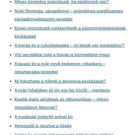
Milyen tünetekre számítsunk, ha epekövünk van?
Nyári finomság: sárgadinnye – gyömbéres-szegfűszeges
sárgadinnyedesszert-recepttel
Egyes gyümölcsök csökkenthetik a pajzsmirigybetegségek
kockázatait
A menta és a cukorbetegség – mi közük van egymáshoz?
Vízi aerobikkal még a fogyás is könnyebben megy
A tavasz és a nyár egyik kedvence: rebarbara –
rebarbaratea-recepttel
Mi fokozhatja a nőknél a demencia kockázatait?
A nyári hőségben jól jön egy kis hűsítő – mentavíz
Kisebb égési sérülések az otthonunkban – milyen
megoldások léteznek?
A madárdal gyógyító erővel bír
Agressziót is okozhat a hőség