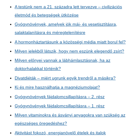
A testünk nem a 21. századra lett tervezve – civilizációs
életmód és betegségek ütközése
Gyógynövények, amelyek jók máj- és vesetisztításra,
salaktalanításra és méregtelenítésre
A hormonháztartásunk a közösségi média miatt borul fel?
Milyen jelekből látszik, hogy nem eszünk elegendő zsírt?
Milyen előnyei vannak a lábhámlasztásnak, ha az
doktorhalakkal történik?
Divatdiéták – miért ugrunk egyik trendről a másikra?
Ki és mire használhatja a magnéziumolajat?
Gyógynövények fájdalomcsillapításra – 2. rész
Gyógynövények fájdalomcsillapításra – 1. rész
Milyen vitaminokra és ásványi anyagokra van szükség az
egészséges öregedéshez?
Aktivitást fokozó, energianövelő ételek és italok