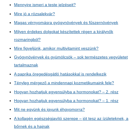
Mennyire ismeri a teste jelzéseit?
Mire jó a rózsalekvár?
Magas vérnyomásra gyógynövények és fűszernövények
Milyen érdekes dolgokat készítettek régen a királynők
rozmaringból?
Mire figyeljünk, amikor multivitamint veszünk?
Gyógynövények és gyümölcsök – sok természetes vegyületet
tartalmaznak
A paprika öregedésgátló hatásokkal is rendelkezik
Tényleg mérgező a mindennapi kozmetikumaink fele?
Hogyan hozhatjuk egyensúlyba a hormonokat? – 2. rész
Hogyan hozhatjuk egyensúlyba a hormonokat? – 1. rész
Mit ne együnk és igyunk éhgyomorra?
A kollagén egészségjavító szerepe – jót tesz az ízületeknek, a
bőrnek és a hajnak