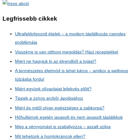
Legfrissebb cikkek
Ultrafeldolgozott ételek – a modern táplálkozás csendes
problémája
Visszérre is van otthoni megoldás? Házi receptekkel
Miért ne hagyjuk ki az étrendből a tojást?
A természetes életmód is lehet káros – amikor a wellness
túlzásba fordul
Miért együnk olívaolajat lefekvés előtt?
Tippek a zsíros arcbőr ápolásához
Miért és mitől olyan egészséges a zabkorpa?
Hőhullámok esetén javasolt és nem javasolt táplálékok
Még a vérnyomást is szabályozza – aszalt szilva
Mit tehetünk a homlokráncok ellen?