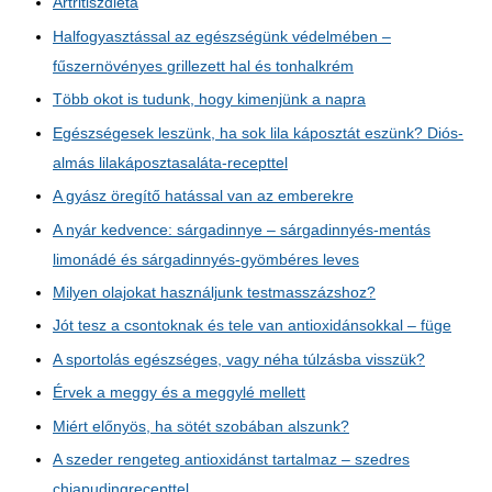
Artritiszdiéta
Halfogyasztással az egészségünk védelmében –
fűszernövényes grillezett hal és tonhalkrém
Több okot is tudunk, hogy kimenjünk a napra
Egészségesek leszünk, ha sok lila káposztát eszünk? Diós-
almás lilakáposztasaláta-recepttel
A gyász öregítő hatással van az emberekre
A nyár kedvence: sárgadinnye – sárgadinnyés-mentás
limonádé és sárgadinnyés-gyömbéres leves
Milyen olajokat használjunk testmasszázshoz?
Jót tesz a csontoknak és tele van antioxidánsokkal – füge
A sportolás egészséges, vagy néha túlzásba visszük?
Érvek a meggy és a meggylé mellett
Miért előnyös, ha sötét szobában alszunk?
A szeder rengeteg antioxidánst tartalmaz – szedres
chiapudingrecepttel