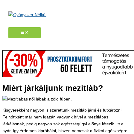
Skip
to
content
Miért járkáljunk mezítláb?
Kisgyerekként nagyon is szerettünk mezítláb járni és futkározni.
Felnőttként már nem igazán vagyunk hívei a mezítlábas
járkálásnak, pedig nagyon sok egészségügyi előnye létezik. Itt a
nyár, így érdemes kipróbálni, hiszen nemcsak a fizikai egészségre