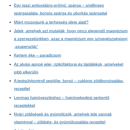
Egy igazi antioxidáns-erőmű: spárga – snidlinges
spárgasaláta, borsós spárga és uborkás spárgaital
Miért mozogjunk a terhesség ideje alatt?
Jelek, amelyek azt mutatják, hogy nincs elegendő magnézium
a szervezetünkben, azaz a magnézium egy szívegészségügyi
„szupersztár”
Kertem éke – paradicsom
Az alvási apnoé jelei, rizikófaktorai és táplálékok, amelyeket
jobb elkerülni
A testsúlykontroll segítője: borsó – cukkinis zöldborsósaláta-
recepttel
Lenmag hajnövesztéshez – hajnövekedést serkentő
receptekkel
Nyári zöldségek és gyümölcsök, amelyek tele vannak
vitaminnal – zöldség- és gyümölcssaláta-recepttel