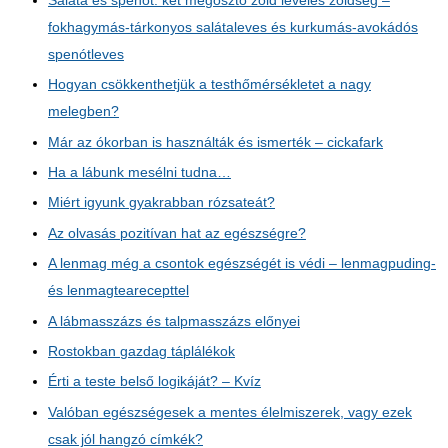
Saláta és spenót: két megosztó zöld leveles zöldség –
fokhagymás-tárkonyos salátaleves és kurkumás-avokádós
spenótleves
Hogyan csökkenthetjük a testhőmérsékletet a nagy
melegben?
Már az ókorban is használták és ismerték – cickafark
Ha a lábunk mesélni tudna…
Miért igyunk gyakrabban rózsateát?
Az olvasás pozitívan hat az egészségre?
A lenmag még a csontok egészségét is védi – lenmagpuding-
és lenmagtearecepttel
A lábmasszázs és talpmasszázs előnyei
Rostokban gazdag táplálékok
Érti a teste belső logikáját? – Kvíz
Valóban egészségesek a mentes élelmiszerek, vagy ezek
csak jól hangzó címkék?