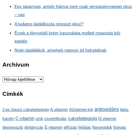
Egy tápanyag, amely hiánya nem csak vérszegénységet okoz
– vas
A tudatos táplálkozás stresszt okoz?
Érvek a fényvédő krém használata mellett rosaceás bőr
esetén
Nyári táplálékok, amelyek nagyon jól hidratálnak
Archívum
A
r
Címkék
c
h
antioxidáns
A-vitamin
2-es típusú cukorbetegség
Alzheimer-kór
béta-
í
C-vitamin
cukorbetegség
karotin
cink
csontritkulás
D-vitamin
v
depresszió
E-vitamin
dohányzás
elhízás
fejfájás
flavonoidok
fogyás
u