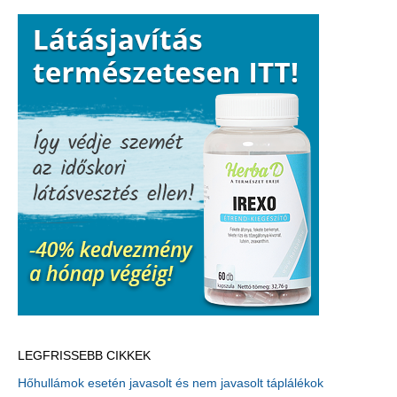
négy
tápanyaggal!
LEGFRISSEBB CIKKEK
Hőhullámok esetén javasolt és nem javasolt táplálékok