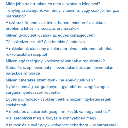
Miért jobb az orrunkon és nem a szánkon lélegezni?
Tényleg szükségünk van ennyi vitaminra, vagy csak jól hangzó
marketing?
A száraz bőr nemcsak télen, hanem minden évszakban
probléma lehet – sheavajas arcmaszkok
Milyen gyógyteát igyanak az egyes csillagjegyek?
Túl sok vizet iszunk? A hidratálás új mítosza
A rukkolának alacsony a kalóriatartalma – citromos-uborkás
rukkolasaláta-recepttel
Milyen egészségügyi kockázatai vannak a repülésnek?
Illatos és szép: levendula – levendulás balzsam, levendulás-
barackos limonádé
Milyen tünetekre számítsunk, ha epekövünk van?
Nyári finomság: sárgadinnye – gyömbéres-szegfűszeges
sárgadinnyedesszert-recepttel
Egyes gyümölcsök csökkenthetik a pajzsmirigybetegségek
kockázatait
A menta és a cukorbetegség – mi közük van egymáshoz?
Vízi aerobikkal még a fogyás is könnyebben megy
A tavasz és a nyár egyik kedvence: rebarbara – rebarbaratea-