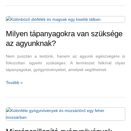
kórban
szenvedő
betegek
számára
Milyen tápanyagokra van szüksége
az agyunknak?
Nem pusztán a testünk, hanem az agyunk egészségére is
fokozottan ügyelni szükséges. A természet felkínál olyan
tápanyagokat, gyógynövényeket, amelyek segíthetnek
Milyen
Tovább »
tápanyagokra
van
szüksége
az
agyunknak?