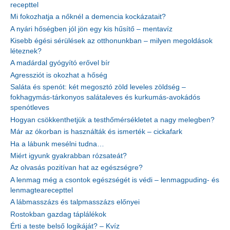
recepttel
Mi fokozhatja a nőknél a demencia kockázatait?
A nyári hőségben jól jön egy kis hűsítő – mentavíz
Kisebb égési sérülések az otthonunkban – milyen megoldások
léteznek?
A madárdal gyógyító erővel bír
Agressziót is okozhat a hőség
Saláta és spenót: két megosztó zöld leveles zöldség –
fokhagymás-tárkonyos salátaleves és kurkumás-avokádós
spenótleves
Hogyan csökkenthetjük a testhőmérsékletet a nagy melegben?
Már az ókorban is használták és ismerték – cickafark
Ha a lábunk mesélni tudna…
Miért igyunk gyakrabban rózsateát?
Az olvasás pozitívan hat az egészségre?
A lenmag még a csontok egészségét is védi – lenmagpuding- és
lenmagtearecepttel
A lábmasszázs és talpmasszázs előnyei
Rostokban gazdag táplálékok
Érti a teste belső logikáját? – Kvíz