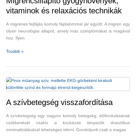
Migréncsillapító gyógynövények,
vitaminok és relaxációs technikák
A migrénes fejfájás komoly fájdalommal jár együtt. A migrén egy
olyan neurológiai állapot, amely más szimptómákat is magával
hoz. Ilyen
Migréncsillapító
Tovább »
gyógynövények,
vitaminok
és
relaxációs
technikák
A szívbetegség visszafordítása
A szívbetegség egy nagyon komoly betegség, előfordulásának
csökkenését csakis a kockázati tényezők drasztikus
minimalizálásával lehetséges elérni. Gondoljunk csak a magas