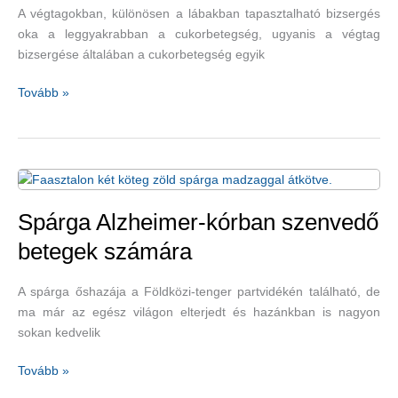
A végtagokban, különösen a lábakban tapasztalható bizsergés
oka a leggyakrabban a cukorbetegség, ugyanis a végtag
bizsergése általában a cukorbetegség egyik
Vitaminhiány
Tovább »
és
cukorbetegség
is
állhat
a
lábbizsergés
Spárga Alzheimer-kórban szenvedő
hátterében
betegek számára
A spárga őshazája a Földközi-tenger partvidékén található, de
ma már az egész világon elterjedt és hazánkban is nagyon
sokan kedvelik
Spárga
Tovább »
Alzheimer-