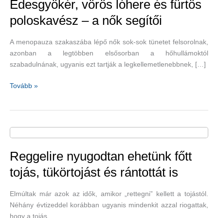
Édesgyökér, vörös lóhere és fürtös
poloskavész – a nők segítői
A menopauza szakaszába lépő nők sok-sok tünetet felsorolnak,
azonban a legtöbben elsősorban a hőhullámoktól
szabadulnának, ugyanis ezt tartják a legkellemetlenebbnek, […]
Édesgyökér,
Tovább »
vörös
lóhere
és
fürtös
poloskavész
–
Reggelire nyugodtan ehetünk főtt
a
tojás, tükörtojást és rántottát is
nők
segítői
Elmúltak már azok az idők, amikor „rettegni” kellett a tojástól.
Néhány évtizeddel korábban ugyanis mindenkit azzal riogattak,
hogy a tojás