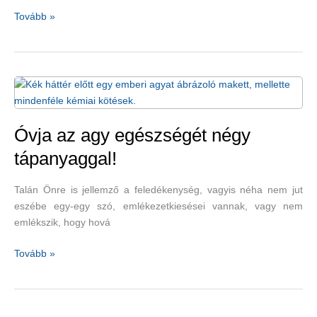
A
Tovább »
szívbetegség
visszafordítása
Óvja az agy egészségét négy
tápanyaggal!
Talán Önre is jellemző a feledékenység, vagyis néha nem jut
eszébe egy-egy szó, emlékezetkiesései vannak, vagy nem
emlékszik, hogy hová
Óvja
Tovább »
az
agy
egészségét