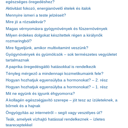
egészséges öregedéshez?
Aktivitást fokozó, energianövelő ételek és italok
Mennyire ismeri a teste jelzéseit?
Mire jó a rózsalekvár?
Magas vérnyomásra gyógynövények és fűszernövények
Milyen érdekes dolgokat készítettek régen a királynők
rozmaringból?
Mire figyeljünk, amikor multivitamint veszünk?
Gyógynövények és gyümölcsök – sok természetes vegyületet
tartalmaznak
A paprika öregedésgátló hatásokkal is rendelkezik
Tényleg mérgező a mindennapi kozmetikumaink fele?
Hogyan hozhatjuk egyensúlyba a hormonokat? – 2. rész
Hogyan hozhatjuk egyensúlyba a hormonokat? – 1. rész
Mit ne együnk és igyunk éhgyomorra?
A kollagén egészségjavító szerepe – jót tesz az ízületeknek, a
bőrnek és a hajnak
Öngyógyítás az internetről – segít vagy veszélyes út?
Teák, amelyek vízhajtó hatással rendelkeznek – ízletes
teareceptekkel