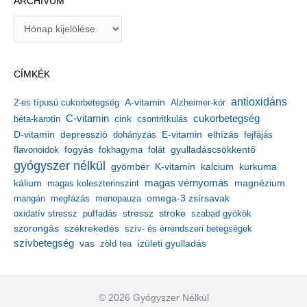
ARCHÍVUM
A
r
c
h
CÍMKÉK
í
v
antioxidáns
A-vitamin
2-es típusú cukorbetegség
Alzheimer-kór
u
m
C-vitamin
cukorbetegség
béta-karotin
cink
csontritkulás
depresszió
E-vitamin
D-vitamin
dohányzás
elhízás
fejfájás
gyulladáscsökkentő
flavonoidok
fogyás
fokhagyma
folát
gyógyszer nélkül
kalcium
gyömbér
K-vitamin
kurkuma
kálium
magas vérnyomás
magnézium
magas koleszterinszint
mangán
megfázás
menopauza
omega-3 zsírsavak
stressz
stroke
oxidatív stressz
puffadás
szabad gyökök
szorongás
székrekedés
szív- és érrendszeri betegségek
szívbetegség
ízületi gyulladás
vas
zöld tea
© 2026 Gyógyszer Nélkül