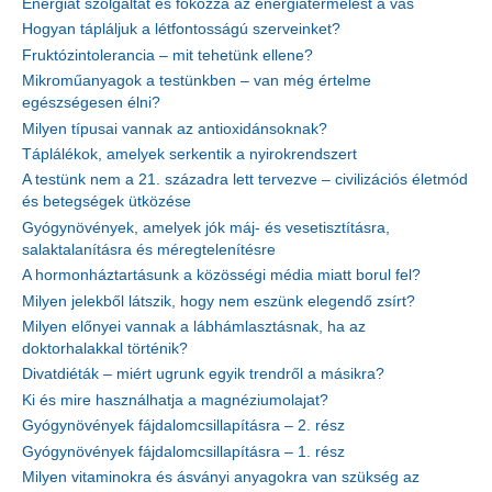
Energiát szolgáltat és fokozza az energiatermelést a vas
Hogyan tápláljuk a létfontosságú szerveinket?
Fruktózintolerancia – mit tehetünk ellene?
Mikroműanyagok a testünkben – van még értelme
egészségesen élni?
Milyen típusai vannak az antioxidánsoknak?
Táplálékok, amelyek serkentik a nyirokrendszert
A testünk nem a 21. századra lett tervezve – civilizációs életmód
és betegségek ütközése
Gyógynövények, amelyek jók máj- és vesetisztításra,
salaktalanításra és méregtelenítésre
A hormonháztartásunk a közösségi média miatt borul fel?
Milyen jelekből látszik, hogy nem eszünk elegendő zsírt?
Milyen előnyei vannak a lábhámlasztásnak, ha az
doktorhalakkal történik?
Divatdiéták – miért ugrunk egyik trendről a másikra?
Ki és mire használhatja a magnéziumolajat?
Gyógynövények fájdalomcsillapításra – 2. rész
Gyógynövények fájdalomcsillapításra – 1. rész
Milyen vitaminokra és ásványi anyagokra van szükség az