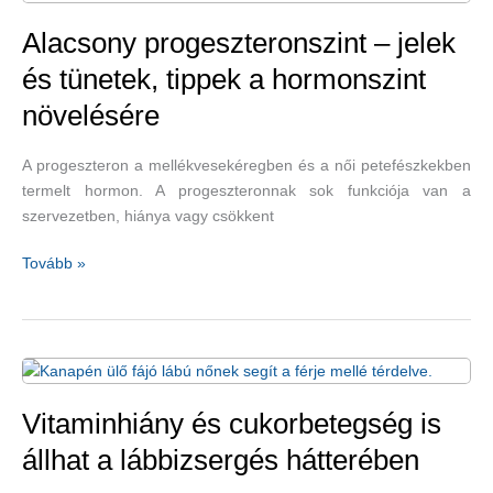
Alacsony progeszteronszint – jelek
és tünetek, tippek a hormonszint
növelésére
A progeszteron a mellékvesekéregben és a női petefészkekben
termelt hormon. A progeszteronnak sok funkciója van a
szervezetben, hiánya vagy csökkent
Alacsony
Tovább »
progeszteronszint
–
jelek
és
tünetek,
tippek
Vitaminhiány és cukorbetegség is
a
állhat a lábbizsergés hátterében
hormonszint
növelésére