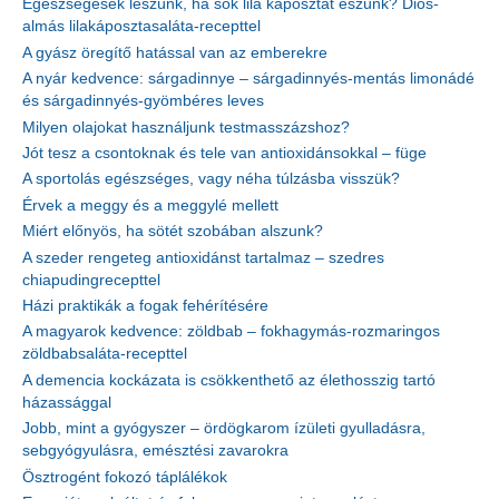
Egészségesek leszünk, ha sok lila káposztát eszünk? Diós-
almás lilakáposztasaláta-recepttel
A gyász öregítő hatással van az emberekre
A nyár kedvence: sárgadinnye – sárgadinnyés-mentás limonádé
és sárgadinnyés-gyömbéres leves
Milyen olajokat használjunk testmasszázshoz?
Jót tesz a csontoknak és tele van antioxidánsokkal – füge
A sportolás egészséges, vagy néha túlzásba visszük?
Érvek a meggy és a meggylé mellett
Miért előnyös, ha sötét szobában alszunk?
A szeder rengeteg antioxidánst tartalmaz – szedres
chiapudingrecepttel
Házi praktikák a fogak fehérítésére
A magyarok kedvence: zöldbab – fokhagymás-rozmaringos
zöldbabsaláta-recepttel
A demencia kockázata is csökkenthető az élethosszig tartó
házassággal
Jobb, mint a gyógyszer – ördögkarom ízületi gyulladásra,
sebgyógyulásra, emésztési zavarokra
Ösztrogént fokozó táplálékok