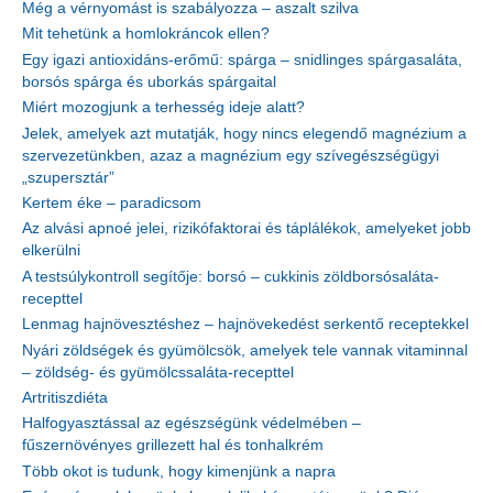
Még a vérnyomást is szabályozza – aszalt szilva
Mit tehetünk a homlokráncok ellen?
Egy igazi antioxidáns-erőmű: spárga – snidlinges spárgasaláta,
borsós spárga és uborkás spárgaital
Miért mozogjunk a terhesség ideje alatt?
Jelek, amelyek azt mutatják, hogy nincs elegendő magnézium a
szervezetünkben, azaz a magnézium egy szívegészségügyi
„szupersztár”
Kertem éke – paradicsom
Az alvási apnoé jelei, rizikófaktorai és táplálékok, amelyeket jobb
elkerülni
A testsúlykontroll segítője: borsó – cukkinis zöldborsósaláta-
recepttel
Lenmag hajnövesztéshez – hajnövekedést serkentő receptekkel
Nyári zöldségek és gyümölcsök, amelyek tele vannak vitaminnal
– zöldség- és gyümölcssaláta-recepttel
Artritiszdiéta
Halfogyasztással az egészségünk védelmében –
fűszernövényes grillezett hal és tonhalkrém
Több okot is tudunk, hogy kimenjünk a napra