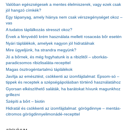
Valóban egészségesek a mentes élelmiszerek, vagy ezek csak
jól hangzó címkék?
Egy tápanyag, amely hiánya nem csak vérszegénységet okoz –
vas
A tudatos táplálkozás stresszt okoz?
Érvek a fényvédő krém használata mellett rosaceás bőr esetén
Nyári táplálékok, amelyek nagyon jól hidratálnak
Mire ügyeljünk, ha strandra megyünk?
Jó a bőrnek, és még fogyhatunk is a ribizlitől – uborkás-
paradicsomos ribizlisaláta-recepttel
Magas ösztrogéntartalmú táplálékok
Javítja az emésztést, csökkenti az izomfájdalmat: Epsom-só –
tippek és receptek a szépségápolásban történő használatához
Gyorsan elkészíthető saláták, ha barátokat hívunk magunkhoz
grillezni
Szépíti a bőrt – biotin
Hidratál és csökkenti az izomfájdalmat: görögdinnye – mentás-
citromos görögdinnyelimonádé-recepttel