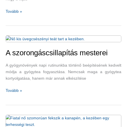
Reggelire
Tovább »
nyugodtan
ehetünk
főtt
tojás,
tükörtojást
és
A szorongáscsillapítás mesterei
rántottát
is
A gyógynövények napi rutinunkba történő beépítésének kedvelt
módja a gyógytea fogyasztása. Nemcsak maga a gyógytea
kortyolgatása, hanem már annak elkészítése
A
Tovább »
szorongáscsillapítás
mesterei