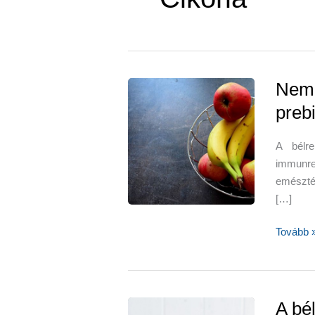
Nem 
preb
A bélr
immunre
emészté
[…]
Nem
Tovább 
csak
probioti
prebioti
is
A bé