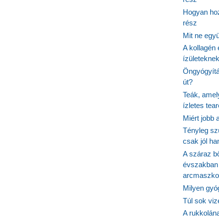
Hogyan hoz
rész
Mit ne egy
A kollagén 
ízületeknek
Öngyógyítás
út?
Teák, amel
ízletes tea
Miért jobb
Tényleg sz
csak jól h
A száraz b
évszakban 
arcmaszko
Milyen gyó
Túl sok viz
A rukkolána