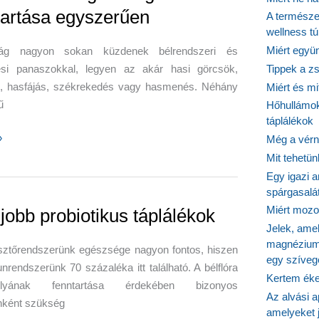
ünk
tartása egyszerűen
A természet
wellness tú
Miért együn
ág nagyon sokan küzdenek bélrendszeri és
si panaszokkal, legyen az akár hasi görcsök,
Tippek a z
s, hasfájás, székrekedés vagy hasmenés. Néhány
Miért és m
ű
Hőhullámok
táplálékok
»
Még a vérn
zer
Mit tehetü
gének
Egy igazi a
ása
spárgasalá
űen
Miért mozog
jobb probiotikus táplálékok
Jelek, ame
magnézium
ztőrendszerünk egészsége nagyon fontos, hiszen
egy szíveg
rendszerünk 70 százaléka itt található. A bélflóra
Kertem éke
úlyának fenntartása érdekében bizonyos
Az alvási ap
nként szükség
amelyeket j