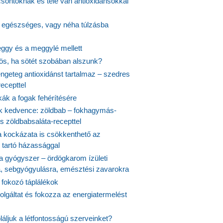
csontoknak és tele van antioxidánsokkal
s egészséges, vagy néha túlzásba
ggy és a meggylé mellett
yös, ha sötét szobában alszunk?
ngeteg antioxidánst tartalmaz – szedres
ecepttel
kák a fogak fehérítésére
 kedvence: zöldbab – fokhagymás-
s zöldbabsaláta-recepttel
 kockázata is csökkenthető az
 tartó házassággal
 a gyógyszer – ördögkarom ízületi
a, sebgyógyulásra, emésztési zavarokra
 fokozó táplálékok
olgáltat és fokozza az energiatermelést
áljuk a létfontosságú szerveinket?