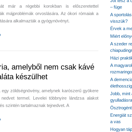
Jót tesz a 
iát már a régebbi korokban is előszeretettel
– füge
ták májproblémák orvoslására. Az ókori rómaiak a
A sportolá
títására alkalmazták a gyógynövényt.
visszük?
Érvek a me
»
Miért előn
A szeder re
s
chiapudingr
Házi prakti
ria, amelyből nem csak kávé
A magyarok
rozmaringo
aláta készülhet
A demencia
élethosszig
ia egy zöldségnövény, amelynek karószerű gyökere
Jobb, mint
 nedvet termel. Levelei többnyire lándzsa alakot
gyulladásr
 és szintén tartalmaznak tejnedvet. A
Ösztrogént
Energiát sz
»
a vas
l
Hogyan tápl