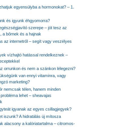
hatjuk egyensúlyba a hormonokat? – 1.
ünk és igyunk éhgyomorra?
egészségjavító szerepe – jót tesz az
, a bőrnek és a hajnak
 az internetről – segít vagy veszélyes
yek vízhajtó hatással rendelkeznek –
receptekkel
 az orrunkon és nem a szánkon lélegezni?
ükségünk van ennyi vitaminra, vagy
angzó marketing?
őr nemcsak télen, hanem minden
probléma lehet – sheavajas
k
gyteát igyanak az egyes csillagjegyek?
et iszunk? A hidratálás új mítosza
k alacsony a kalóriatartalma – citromos-