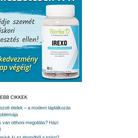
EBB CIKKEK
gozott ételek – a modern táplálkozás
oblémája
is van otthoni megoldás? Házi
l
gyjuk ki az étrendből a tojást?