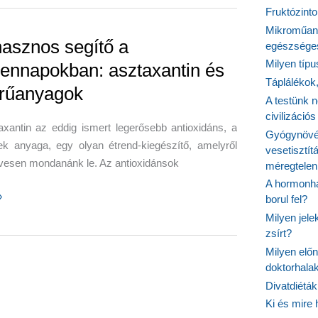
Fruktózinto
Mikroműany
hasznos segítő a
egészséges
Milyen típ
ennapokban: asztaxantin és
Táplálékok
rűanyagok
t
A testünk n
civilizáci
xantin az eddig ismert legerősebb antioxidáns, a
Gyógynövén
ek anyaga, egy olyan étrend-kiegészítő, amelyről
vesetisztít
vesen mondanánk le. Az antioxidánsok
méregtelen
A hormonhá
»
borul fel?
Milyen jel
zsírt?
Milyen elő
apokban:
doktorhalak
tin
Divatdiéták
Ki és mire