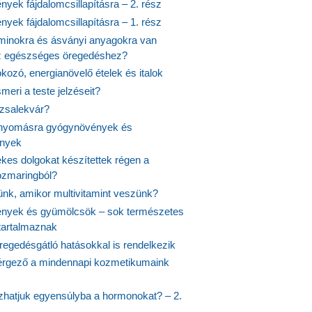
yek fájdalomcsillapításra – 2. rész
yek fájdalomcsillapításra – 1. rész
aminokra és ásványi anyagokra van
z egészséges öregedéshez?
fokozó, energianövelő ételek és italok
meri a teste jelzéseit?
ózsalekvár?
nyomásra gyógynövények és
ények
kes dolgokat készítettek régen a
rozmaringból?
jünk, amikor multivitamint veszünk?
nyek és gyümölcsök – sok természetes
 tartalmaznak
regedésgátló hatásokkal is rendelkezik
rgező a mindennapi kozmetikumaink
hatjuk egyensúlyba a hormonokat? – 2.