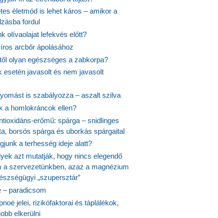
es életmód is lehet káros – amikor a
lzásba fordul
k olívaolajat lefekvés előtt?
síros arcbőr ápolásához
itől olyan egészséges a zabkorpa?
 esetén javasolt és nem javasolt
yomást is szabályozza – aszalt szilva
nk a homlokráncok ellen?
ntioxidáns-erőmű: spárga – snidlinges
ta, borsós spárga és uborkás spárgaital
junk a terhesség ideje alatt?
lyek azt mutatják, hogy nincs elegendő
 a szervezetünkben, azaz a magnézium
észségügyi „szupersztár”
 – paradicsom
noé jelei, rizikófaktorai és táplálékok,
obb elkerülni