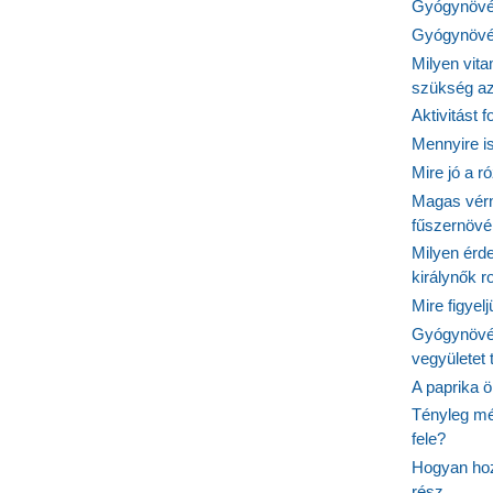
nyagok
Gyógynövén
Gyógynövén
Milyen vit
szükség a
Aktivitást 
Mennyire is
Mire jó a r
Magas vér
fűszernöv
Milyen érde
királynők 
Mire figyel
Gyógynövé
vegyületet
A paprika ö
Tényleg mé
fele?
Hogyan hoz
rész