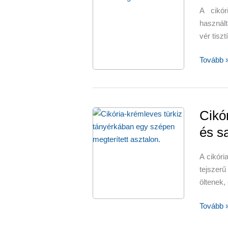
A cikór
használ
vér tisz
Cikória,
Tovább 
az
emészté
doktora
Cikó
és s
A cikór
tejszerű
öltenek,
Cikória,
Tovább 
amelybő