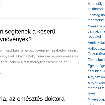
A testsúlyk
»
zöldborsósa
Lenmag haj
kus
receptekke
ok
Nyári zöld
n segítenek a keserű
vannak vit
recepttel
ynövények?
Artritiszdié
Halfogyasz
bi korokban a gyógynövények szakértői keserű
fűszernövén
vényeket alkalmaztak, nemcsak a jobb emésztés
Több okot 
ésére, hanem a test méregtelenítésére és az
Egészséges
eszünk? Dió
»
A gyász ör
k
A nyár ked
mentás lim
leves
vények?
ria, az emésztés doktora
Milyen ola