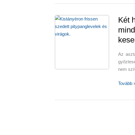
nem
csak
kávé
Két 
és
mind
saláta
kese
készülhe
Az aszta
győztes
nem szí
Két
Tovább 
hasznos
segítő
a
mindenn
asztaxan
és