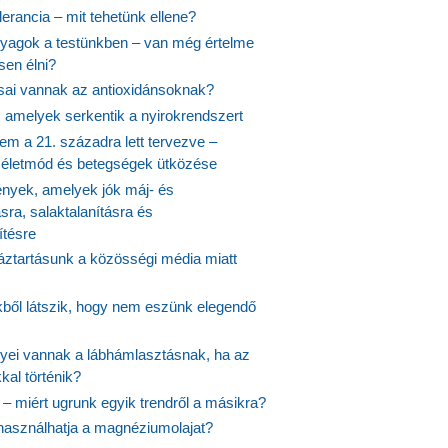
lerancia – mit tehetünk ellene?
agok a testünkben – van még értelme
en élni?
usai vannak az antioxidánsoknak?
, amelyek serkentik a nyirokrendszert
em a 21. századra lett tervezve –
ós életmód és betegségek ütközése
yek, amelyek jók máj- és
ásra, salaktalanításra és
ítésre
ztartásunk a közösségi média miatt
ekből látszik, hogy nem eszünk elegendő
nyei vannak a lábhámlasztásnak, ha az
kal történik?
 – miért ugrunk egyik trendről a másikra?
 használhatja a magnéziumolajat?