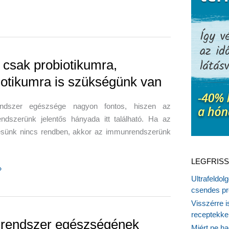
csak probiotikumra,
iotikumra is szükségünk van
endszer egészsége nagyon fontos, hiszen az
ndszerünk jelentős hányada itt található. Ha az
sünk nincs rendben, akkor az immunrendszerünk
LEGFRISS
»
Ultrafeldol
csendes pr
kumra,
Visszérre 
kumra
receptekke
lrendszer egészségének
Miért ne ha