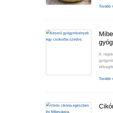
A
Tovább 
legjobb
probioti
táplálék
Mibe
gyóg
A régeb
gyógynö
elősegít
Miben
Tovább 
segítene
a
keserű
gyógynö
Cikó