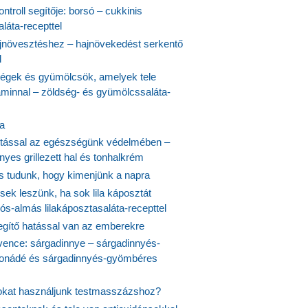
ontroll segítője: borsó – cukkinis
láta-recepttel
növesztéshez – hajnövekedést serkentő
l
ségek és gyümölcsök, amelyek tele
aminnal – zöldség- és gyümölcssaláta-
ta
tással az egészségünk védelmében –
yes grillezett hal és tonhalkrém
is tudunk, hogy kimenjünk a napra
ek leszünk, ha sok lila káposztát
s-almás lilakáposztasaláta-recepttel
egítő hatással van az emberekre
vence: sárgadinnye – sárgadinnyés-
onádé és sárgadinnyés-gyömbéres
jokat használjunk testmasszázshoz?