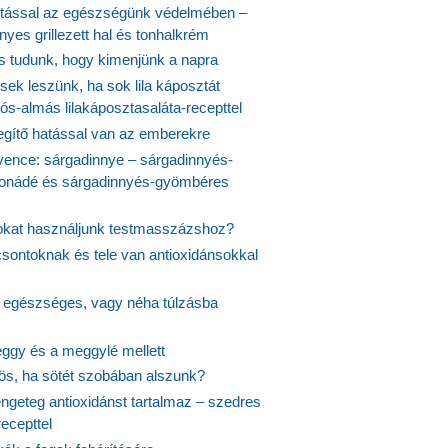
tással az egészségünk védelmében –
yes grillezett hal és tonhalkrém
is tudunk, hogy kimenjünk a napra
ek leszünk, ha sok lila káposztát
s-almás lilakáposztasaláta-recepttel
egítő hatással van az emberekre
vence: sárgadinnye – sárgadinnyés-
onádé és sárgadinnyés-gyömbéres
jokat használjunk testmasszázshoz?
csontoknak és tele van antioxidánsokkal
s egészséges, vagy néha túlzásba
ggy és a meggylé mellett
yös, ha sötét szobában alszunk?
ngeteg antioxidánst tartalmaz – szedres
ecepttel