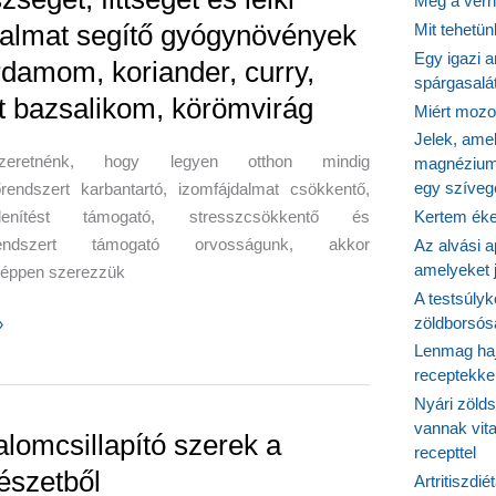
Még a vérn
almat segítő gyógynövények
Mit tehetü
ak
Egy igazi a
rdamom, koriander, curry,
spárgasalá
rban
t bazsalikom, körömvirág
Miért mozog
Jelek, ame
eretnénk, hogy legyen otthon mindig
magnézium
egy szíveg
rendszert karbantartó, izomfájdalmat csökkentő,
elenítést támogató, stresszcsökkentő és
Kertem éke
endszert támogató orvosságunk, akkor
Az alvási ap
amelyeket j
éppen szerezzük
A testsúlyk
zöldborsósa
get,
»
Lenmag haj
receptekke
Nyári zöld
vannak vit
at
alomcsillapító szerek a
recepttel
észetből
Artritiszdié
vények