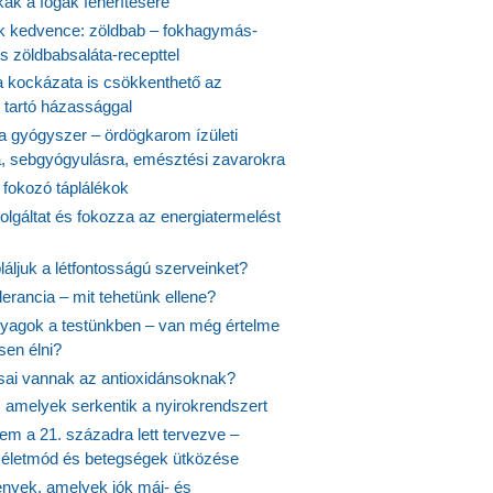
kák a fogak fehérítésére
 kedvence: zöldbab – fokhagymás-
s zöldbabsaláta-recepttel
 kockázata is csökkenthető az
 tartó házassággal
 a gyógyszer – ördögkarom ízületi
a, sebgyógyulásra, emésztési zavarokra
 fokozó táplálékok
olgáltat és fokozza az energiatermelést
áljuk a létfontosságú szerveinket?
lerancia – mit tehetünk ellene?
agok a testünkben – van még értelme
en élni?
usai vannak az antioxidánsoknak?
, amelyek serkentik a nyirokrendszert
em a 21. századra lett tervezve –
ós életmód és betegségek ütközése
yek, amelyek jók máj- és