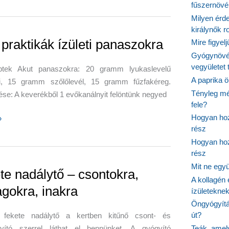
,
fűszernöv
Milyen érde
királynők 
re
 praktikák ízületi panaszokra
Mire figyel
Gyógynövé
vegyületet
ptek Akut panaszokra: 20 gramm lyukaslevelű
A paprika ö
ű, 15 gramm szőlőlevél, 15 gramm fűzfakéreg.
Tényleg mé
ése: A keverékből 1 evőkanálnyit felöntünk negyed
fele?
Hogyan hoz
»
rész
k
Hogyan hoz
rész
kra
Mit ne egy
te nadálytő – csontokra,
A kollagén 
agokra, inakra
ízületeknek
Öngyógyítás
út?
 fekete nadálytő a kertben kitűnő csont- és
yító szerrel láthat el bennünket. A gyógyító
Teák, amel