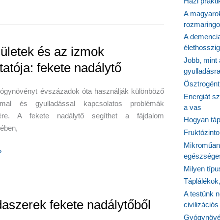
Házi prakti
A magyarok
tató:
rozmaringo
A demencia
élethosszig
zületek és az izmok
Jobb, mint
tatója: fekete nadálytő
gyulladásr
Ösztrogént
yógynövényt évszázadok óta használják különböző
Energiát sz
mmal és gyulladással kapcsolatos problémák
a vas
ére. A fekete nadálytő segíthet a fájdalom
Hogyan tápl
sében,
Fruktózinto
Mikroműany
»
egészséges
Milyen típ
Táplálékok
A testünk n
aszerek fekete nadálytőből
civilizáci
ja:
Gyógynövén