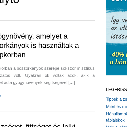
ógynövény, amelyet a
orkányok is használtak a
pkorban
korban a boszorkányok szerepe sokszor misztikus
kzatos volt. Gyakran ők voltak azok, akik a
et adta gyógynövények segítségével […]
LEGFRISS
»
Tippek a z
vény,
Miért és m
Hőhullámok
táplálékok
ányok
séget, fittséget és lelki