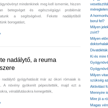
ógynövényt mindenkinek meg kell ismernie, hiszen
vesetisztít
méregtelen
lan betegséget és egészségügyi problémát
A hormonhá
lhatunk a segítségével. Fekete nadálytőből
borul fel?
tünk borogatást,
Milyen jel
zsírt?
erek
»
Milyen elő
doktorhalak
ből
Divatdiéták
Ki és mire
te nadálytő, a reuma
Gyógynövén
nszere
Gyógynövén
Milyen vit
e nadálytő gyógyhatását már az ókori rómaiak is
szükség a
k. A növény gyökerét pépesítették, majd ezt a
Aktivitást 
kra, véraláfutásokra kenegették,
Mennyire is
Mire jó a r
»
Magas vér