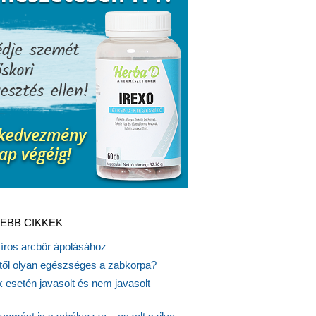
EBB CIKKEK
síros arcbőr ápolásához
itől olyan egészséges a zabkorpa?
 esetén javasolt és nem javasolt