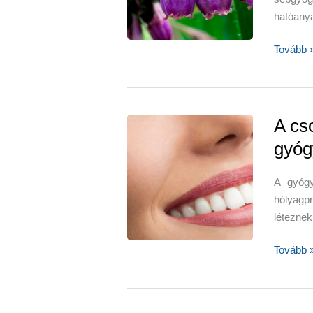
hatóanya
Fekete
Tovább 
nadálytő
–
csontokr
szalagok
A cs
inakra
gyóg
A gyógy
hólyagp
léteznek
A
Tovább 
csontok
és
fogak