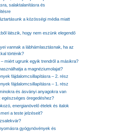
ásra, salaktalanításra és
ítésre
ztartásunk a közösségi média miatt
ekből látszik, hogy nem eszünk elegendő
nyei vannak a lábhámlasztásnak, ha az
kal történik?
 – miért ugrunk egyik trendről a másikra?
 használhatja a magnéziumolajat?
yek fájdalomcsillapításra – 2. rész
yek fájdalomcsillapításra – 1. rész
aminokra és ásványi anyagokra van
z egészséges öregedéshez?
fokozó, energianövelő ételek és italok
meri a teste jelzéseit?
ózsalekvár?
nyomásra gyógynövények és