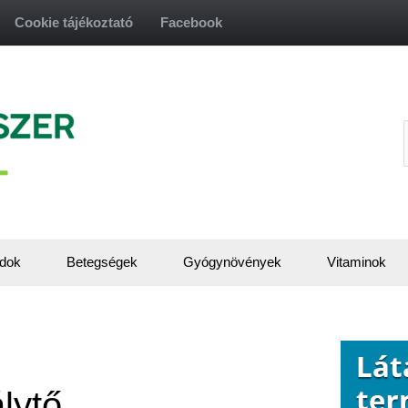
Cookie tájékoztató
Facebook
f
dok
Betegségek
Gyógynövények
Vitaminok
lytő