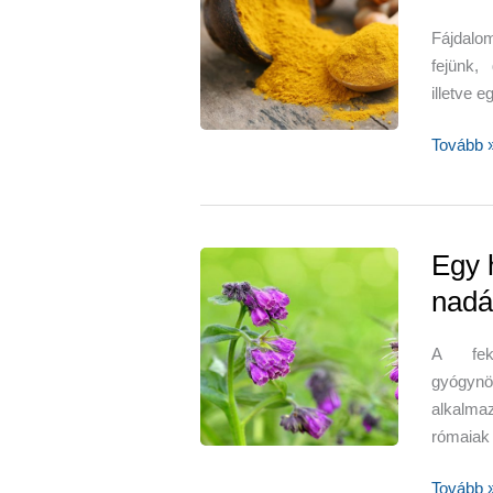
–
Fájdalom
kardam
fejünk, 
koriande
illetve e
curry,
szent
Fájdalom
Tovább 
bazsali
szerek
körömvi
a
természe
Egy 
nadá
A fek
gyógyn
alkalma
rómaiak
Egy
Tovább 