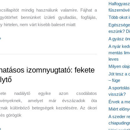
Halfogyasz
csillapítót mindig használunk valamire. Fájhat a
fűszernövén
om,
gyötörhet bennünket ízületi gyulladás, fogfájás,
Több okot 
r,
gy hirtelen, nem várt kisebb baleset miatt
Egészséges
eszünk? Dió
csillapító
»
A gyász ör
kom,
A nyár ked
rág
mentás lim
leves
tből
Milyen ola
hatásos izomnyugtató: fekete
Jót tesz a 
lytő
– füge
A sportolá
ete nadálytő egyike azon csodálatos
visszük?
övényeknek, amelyet már évszázadok óta
Érvek a me
znak különböző betegségek kezelésére. Az ókori
Miért előn
 és görögök
A szeder re
chiapudingr
»