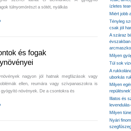
ízletes tea
gok túlnyomórészt a sötét, nyálkás
Miért jobb
»
Tényleg sz
csak jól h
A száraz b
évszakban 
a,
arcmaszko
ra,
ontok és fogak
Milyen gyó
ynövényei
Túl sok viz
A rukkolána
növények nagyon jól hatnak megfázások vagy
uborkás ruk
roblémák ellen, reumára vagy szívpanaszokra is
Milyen egé
 gyógyító növények. De a csontokra és
repülésnek
Illatos és 
»
levendulás
Milyen tün
Nyári fino
szegfűszeg