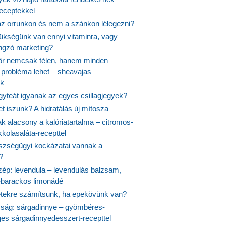
receptekkel
 az orrunkon és nem a szánkon lélegezni?
ükségünk van ennyi vitaminra, vagy
angzó marketing?
őr nemcsak télen, hanem minden
probléma lehet – sheavajas
k
gyteát igyanak az egyes csillagjegyek?
et iszunk? A hidratálás új mítosza
k alacsony a kalóriatartalma – citromos-
kolasaláta-recepttel
szségügyi kockázatai vannak a
?
szép: levendula – levendulás balzsam,
-barackos limonádé
etekre számítsunk, ha epekövünk van?
mság: sárgadinnye – gyömbéres-
es sárgadinnyedesszert-recepttel