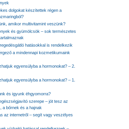
ények
kes dolgokat készítettek régen a
rozmaringból?
jünk, amikor multivitamint veszünk?
nyek és gyümölcsök – sok természetes
 tartalmaznak
regedésgátló hatásokkal is rendelkezik
rgező a mindennapi kozmetikumaink
hatjuk egyensúlyba a hormonokat? – 2.
hatjuk egyensúlyba a hormonokat? – 1.
ünk és igyunk éhgyomorra?
egészségjavító szerepe – jót tesz az
, a bőrnek és a hajnak
 az internetről – segít vagy veszélyes
yek vízhajtó hatással rendelkeznek –