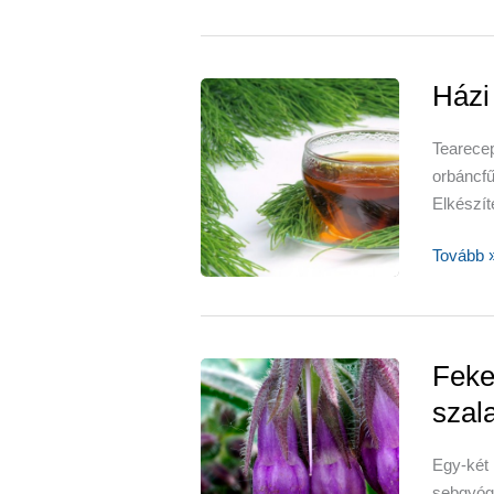
nadálytő
a
reuma
ellensze
Házi
Tearece
orbáncf
Elkészít
Házi
Tovább 
praktiká
ízületi
panaszo
Feke
szal
Egy-két
sebgyóg