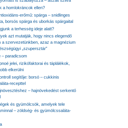
yomást is szabályozza – aszalt szilva
nk a homlokráncok ellen?
ntioxidáns-erőmű: spárga – snidlinges
ta, borsós spárga és uborkás spárgaital
junk a terhesség ideje alatt?
lyek azt mutatják, hogy nincs elegendő
 a szervezetünkben, azaz a magnézium
észségügyi „szupersztár”
 – paradicsom
noé jelei, rizikófaktorai és táplálékok,
obb elkerülni
ontroll segítője: borsó – cukkinis
láta-recepttel
növesztéshez – hajnövekedést serkentő
l
ségek és gyümölcsök, amelyek tele
aminnal – zöldség- és gyümölcssaláta-
ta