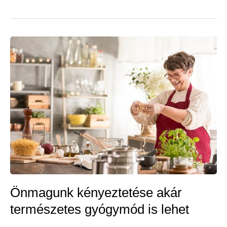
az
elménket
egyszerű
módszerekkel!
Önmagunk kényeztetése akár
természetes gyógymód is lehet