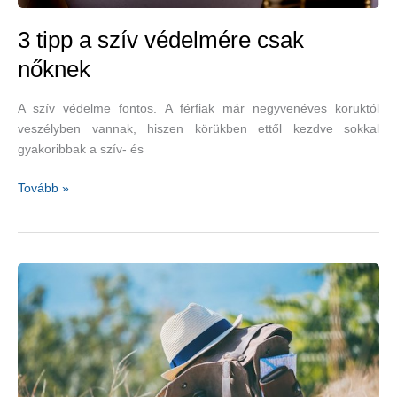
3 tipp a szív védelmére csak
nőknek
A szív védelme fontos. A férfiak már negyvenéves koruktól
veszélyben vannak, hiszen körükben ettől kezdve sokkal
gyakoribbak a szív- és
3
Tovább »
tipp
a
szív
védelmére
csak
nőknek