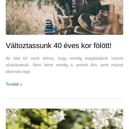
Változtassunk 40 éves kor fölött!
Az élet túl rövid ahhoz, hogy mindig megfeleljünk mások
elvárásainak. Nem lehet mindig a szerint élni, amit mások
akarnak vagy
Változtassunk
Tovább »
40
éves
kor
fölött!