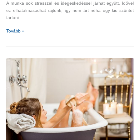
A munka sok stresszel és idegeskedéssel járhat együtt. Idővel
ez elhatalmasodhat rajtunk, így nem árt néha egy kis szüntet
tartani
Önmagunk
Tovább »
kényeztetése
akár
természetes
gyógymód
is
lehet