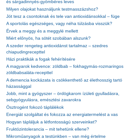
és sárgadinnyés-gyömbéres leves
Milyen olajokat használjunk testmasszázshoz?
Jót tesz a csontoknak és tele van antioxidánsokkal – füge
A sportolás egészséges, vagy néha túlzásba visszük?
Érvek a meggy és a meggylé mellett
Miért előnyös, ha sötét szobában alszunk?
A szeder rengeteg antioxidánst tartalmaz – szedres
chiapudingrecepttel
Házi praktikák a fogak fehérítésére
A magyarok kedvence: zöldbab – fokhagymás-rozmaringos
zöldbabsaláta-recepttel
A demencia kockázata is csökkenthető az élethosszig tartó
házassággal
Jobb, mint a gyógyszer – ördögkarom ízületi gyulladásra,
sebgyógyulásra, emésztési zavarokra
Ösztrogént fokozó táplálékok
Energiát szolgáltat és fokozza az energiatermelést a vas
Hogyan tápláljuk a létfontosságú szerveinket?
Fruktózintolerancia – mit tehetünk ellene?
Mikroműanyagok a testünkben – van még értelme