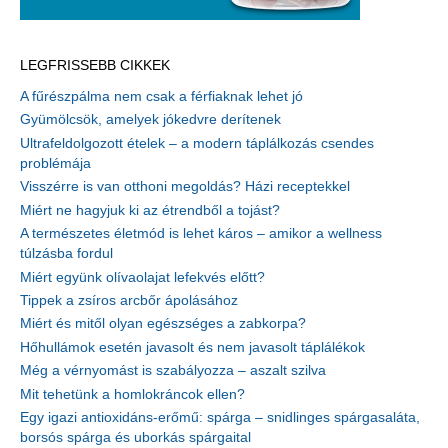
LEGFRISSEBB CIKKEK
A fűrészpálma nem csak a férfiaknak lehet jó
Gyümölcsök, amelyek jókedvre derítenek
Ultrafeldolgozott ételek – a modern táplálkozás csendes
problémája
Visszérre is van otthoni megoldás? Házi receptekkel
Miért ne hagyjuk ki az étrendből a tojást?
A természetes életmód is lehet káros – amikor a wellness
túlzásba fordul
Miért együnk olívaolajat lefekvés előtt?
Tippek a zsíros arcbőr ápolásához
Miért és mitől olyan egészséges a zabkorpa?
Hőhullámok esetén javasolt és nem javasolt táplálékok
Még a vérnyomást is szabályozza – aszalt szilva
Mit tehetünk a homlokráncok ellen?
Egy igazi antioxidáns-erőmű: spárga – snidlinges spárgasaláta,
borsós spárga és uborkás spárgaital