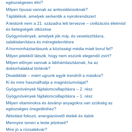
egészségesen élni?
Milyen típusai vannak az antioxidánsoknak?
Táplálékok, amelyek serkentik a nyirokrendszert
A testünk nem a 21. századra lett tervezve – civilizációs életmód
és betegségek ütközése
Gyógynövények, amelyek jók máj- és vesetisztításra,
salaktalanításra és méregtelenítésre
A hormonháztartásunk a közösségi média miatt borul fel?
Milyen jelekből látszik, hogy nem eszünk elegendő zsírt?
Milyen előnyei vannak a lábhámlasztásnak, ha az
doktorhalakkal történik?
Divatdiéták – miért ugrunk egyik trendről a másikra?
Ki és mire használhatja a magnéziumolajat?
Gyógynövények fájdalomcsillapításra – 2. rész
Gyógynövények fájdalomcsillapításra – 1. rész
Milyen vitaminokra és ásványi anyagokra van szükség az
egészséges öregedéshez?
Aktivitást fokozó, energianövelő ételek és italok
Mennyire ismeri a teste jelzéseit?
Mire jó a rózsalekvár?