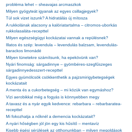
probléma lehet – sheavajas arcmaszkok
Milyen gyógyteát igyanak az egyes csillagjegyek?
Túl sok vizet iszunk? A hidratálás új mítosza
A rukkolának alacsony a kalóriatartalma – citromos-uborkás
rukkolasaláta-recepttel
Milyen egészségügyi kockázatai vannak a repülésnek?
Illatos és szép: levendula – levendulás balzsam, levendulás-
barackos limonádé
Milyen tünetekre számítsunk, ha epekövünk van?
Nyári finomság: sárgadinnye – gyömbéres-szegfűszeges
sárgadinnyedesszert-recepttel
Egyes gyümölcsök csökkenthetik a pajzsmirigybetegségek
kockázatait
A menta és a cukorbetegség – mi közük van egymáshoz?
Vízi aerobikkal még a fogyás is könnyebben megy
A tavasz és a nyár egyik kedvence: rebarbara – rebarbaratea-
recepttel
Mi fokozhatja a nőknél a demencia kockázatait?
A nyári hőségben jól jön egy kis hűsítő – mentavíz
Kisebb égési sérülések az otthonunkban – milyen megoldások