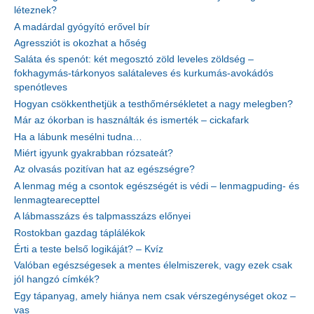
léteznek?
A madárdal gyógyító erővel bír
Agressziót is okozhat a hőség
Saláta és spenót: két megosztó zöld leveles zöldség –
fokhagymás-tárkonyos salátaleves és kurkumás-avokádós
spenótleves
Hogyan csökkenthetjük a testhőmérsékletet a nagy melegben?
Már az ókorban is használták és ismerték – cickafark
Ha a lábunk mesélni tudna…
Miért igyunk gyakrabban rózsateát?
Az olvasás pozitívan hat az egészségre?
A lenmag még a csontok egészségét is védi – lenmagpuding- és
lenmagtearecepttel
A lábmasszázs és talpmasszázs előnyei
Rostokban gazdag táplálékok
Érti a teste belső logikáját? – Kvíz
Valóban egészségesek a mentes élelmiszerek, vagy ezek csak
jól hangzó címkék?
Egy tápanyag, amely hiánya nem csak vérszegénységet okoz –
vas