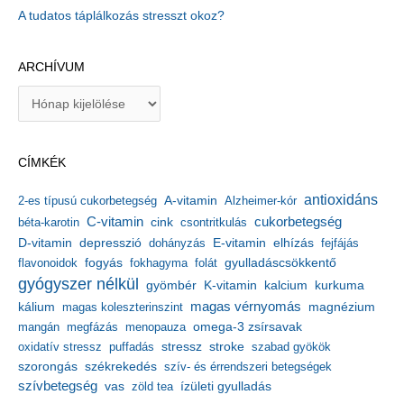
A tudatos táplálkozás stresszt okoz?
ARCHÍVUM
A
r
c
h
CÍMKÉK
í
v
antioxidáns
A-vitamin
2-es típusú cukorbetegség
Alzheimer-kór
u
m
C-vitamin
cukorbetegség
béta-karotin
cink
csontritkulás
depresszió
E-vitamin
D-vitamin
dohányzás
elhízás
fejfájás
gyulladáscsökkentő
flavonoidok
fogyás
fokhagyma
folát
gyógyszer nélkül
kalcium
gyömbér
K-vitamin
kurkuma
kálium
magas vérnyomás
magnézium
magas koleszterinszint
mangán
megfázás
menopauza
omega-3 zsírsavak
stressz
stroke
oxidatív stressz
puffadás
szabad gyökök
szorongás
székrekedés
szív- és érrendszeri betegségek
szívbetegség
ízületi gyulladás
vas
zöld tea