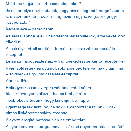
Miért mozogjunk a terhesség ideje alatt?
Jelek, amelyek azt mutatják, hogy nincs elegendő magnézium a
szervezetünkben, azaz a magnézium egy szívegészségügyi
„szupersztár”
Kertem éke – paradicsom
Az alvási apnoé jelei, rizikófaktorai és táplálékok, amelyeket jobb
elkerülni
A testsúlykontroll segítője: borsó – cukkinis zöldborsósaláta-
recepttel
Lenmag hajnövesztéshez – hajnövekedést serkentő receptekkel
Nyári zöldségek és gyümölcsök, amelyek tele vannak vitaminnal
– zöldség- és gyümölcssaláta-recepttel
Artritiszdiéta
Halfogyasztással az egészségünk védelmében –
fűszernövényes grillezett hal és tonhalkrém
Több okot is tudunk, hogy kimenjünk a napra
Egészségesek leszünk, ha sok lila káposztát eszünk? Diós-
almás lilakáposztasaláta-recepttel
A gyász öregítő hatással van az emberekre
A nyár kedvence: sárgadinnye – sárgadinnyés-mentás limonádé