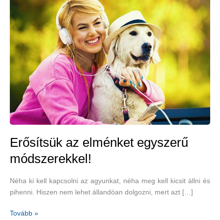
Erősítsük az elménket egyszerű
módszerekkel!
Néha ki kell kapcsolni az agyunkat, néha meg kell kicsit állni és
pihenni. Hiszen nem lehet állandóan dolgozni, mert azt […]
Erősítsük
Tovább »