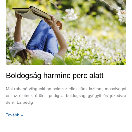
Boldogság harminc perc alatt
Mai rohanó világunkban sokszor elfelejtünk lazítani, mosolyogni
és az életnek örülni, pedig a boldogság gyógyít és jókedvre
derít. Ez pedig
Boldogság
Tovább »
harminc
perc