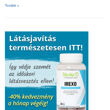
Potencianövelő
Tovább »
torna