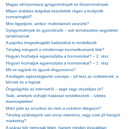
Magas vérnyomásra gyógynövények és fűszernövények
Milyen érdekes dolgokat készítettek régen a királynők
rozmaringból?
Mire figyeljünk, amikor multivitamint veszünk?
Gyógynövények és gyümölcsök – sok természetes vegyületet
tartalmaznak
A paprika öregedésgátló hatásokkal is rendelkezik
Tényleg mérgező a mindennapi kozmetikumaink fele?
Hogyan hozhatjuk egyensúlyba a hormonokat? – 2. rész
Hogyan hozhatjuk egyensúlyba a hormonokat? – 1. rész
Mit ne együnk és igyunk éhgyomorra?
A kollagén egészségjavító szerepe – jót tesz az ízületeknek, a
bőrnek és a hajnak
Öngyógyítás az internetről – segít vagy veszélyes út?
Teák, amelyek vízhajtó hatással rendelkeznek – ízletes
teareceptekkel
Miért jobb az orrunkon és nem a szánkon lélegezni?
Tényleg szükségünk van ennyi vitaminra, vagy csak jól hangzó
marketing?
A száraz bőr nemcsak télen, hanem minden évszakban