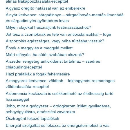
almás lilakáposztasaláta-recepttel
A gyász öregítő hatással van az emberekre
A nyár kedvence: sárgadinnye – sárgadinnyés-mentás limonádé
és sárgadinnyés-gyömbéres leves
Milyen olajokat használjunk testmasszázshoz?
Jót tesz a csontoknak és tele van antioxidánsokkal – füge
A sportolás egészséges, vagy néha túlzásba visszük?
Érvek a meggy és a meggylé mellett
Miért előnyös, ha sötét szobában alszunk?
A szeder rengeteg antioxidánst tartalmaz – szedres
chiapudingrecepttel
Házi praktikák a fogak fehérítésére
A magyarok kedvence: zöldbab – fokhagymás-rozmaringos
zöldbabsaláta-recepttel
A demencia kockázata is csökkenthető az élethosszig tartó
házassággal
Jobb, mint a gyógyszer – ördögkarom ízületi gyulladásra,
sebgyógyulásra, emésztési zavarokra
Ösztrogént fokozó táplálékok
Energiát szolgáltat és fokozza az energiatermelést a vas