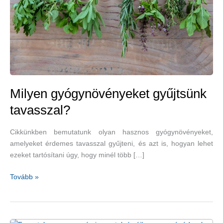
Milyen gyógynövényeket gyűjtsünk
tavasszal?
Cikkünkben bemutatunk olyan hasznos gyógynövényeket,
amelyeket érdemes tavasszal gyűjteni, és azt is, hogyan lehet
ezeket tartósítani úgy, hogy minél több […]
Milyen
Tovább »
gyógynövényeket
gyűjtsünk
tavasszal?