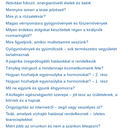
Aktivitást fokozó, energianövelő ételek és italok
Mennyire ismeri a teste jelzéseit?
Mire jó a rózsalekvár?
Magas vérnyomásra gyógynövények és fűszernövények
Milyen érdekes dolgokat készítettek régen a királynők
rozmaringból?
Mire figyeljünk, amikor multivitamint veszünk?
Gyógynövények és gyümölcsök – sok természetes vegyületet
tartalmaznak
A paprika öregedésgátló hatásokkal is rendelkezik
Tényleg mérgező a mindennapi kozmetikumaink fele?
Hogyan hozhatjuk egyensúlyba a hormonokat? – 2. rész
Hogyan hozhatjuk egyensúlyba a hormonokat? – 1. rész
Mit ne együnk és igyunk éhgyomorra?
A kollagén egészségjavító szerepe – jót tesz az ízületeknek, a
bőrnek és a hajnak
Öngyógyítás az internetről – segít vagy veszélyes út?
Teák, amelyek vízhajtó hatással rendelkeznek – ízletes
teareceptekkel
Miért jobb az orrunkon és nem a szánkon lélegezni?