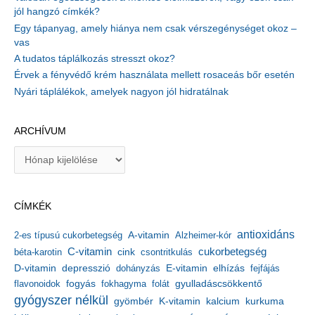
jól hangzó címkék?
Egy tápanyag, amely hiánya nem csak vérszegénységet okoz –
vas
A tudatos táplálkozás stresszt okoz?
Érvek a fényvédő krém használata mellett rosaceás bőr esetén
Nyári táplálékok, amelyek nagyon jól hidratálnak
ARCHÍVUM
A
r
c
h
CÍMKÉK
í
v
antioxidáns
A-vitamin
2-es típusú cukorbetegség
Alzheimer-kór
u
m
C-vitamin
cukorbetegség
béta-karotin
cink
csontritkulás
depresszió
E-vitamin
D-vitamin
dohányzás
elhízás
fejfájás
gyulladáscsökkentő
flavonoidok
fogyás
fokhagyma
folát
gyógyszer nélkül
kalcium
gyömbér
K-vitamin
kurkuma