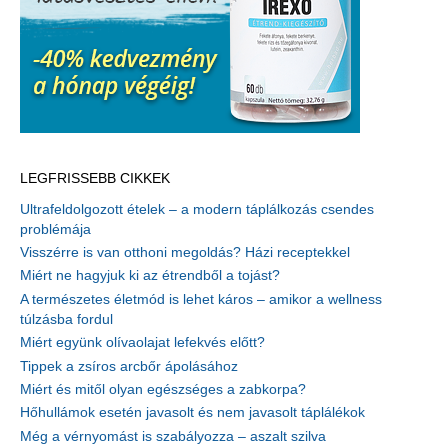
LEGFRISSEBB CIKKEK
Ultrafeldolgozott ételek – a modern táplálkozás csendes
problémája
Visszérre is van otthoni megoldás? Házi receptekkel
Miért ne hagyjuk ki az étrendből a tojást?
A természetes életmód is lehet káros – amikor a wellness
túlzásba fordul
Miért együnk olívaolajat lefekvés előtt?
Tippek a zsíros arcbőr ápolásához
Miért és mitől olyan egészséges a zabkorpa?
Hőhullámok esetén javasolt és nem javasolt táplálékok
Még a vérnyomást is szabályozza – aszalt szilva