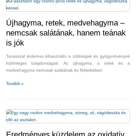
Újhagyma, retek, medvehagyma –
nemcsak salátának, hanem teának
is jók
Tavasszal érdemes kihasználni a zöldségek és gyógynövények
különleges tulajdonságait. Az újhagyma, a retek és a
medvehagyma nemcsak salátának és főételekben
Újhagyma,
Tovább »
retek,
medvehagyma
–
nemcsak
salátának,
hanem
teának
Eredményes küzdelem az oxidatív