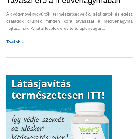
Tavaszi erő a medvehagymában
A gyógynövénygyűjtők, természetkedvelők, sétálgatók és egész
családok örülnek minden kora tavasszal a medvehagyma
hajtásainak. A fiatal levelek erősítő tulajdonságai a
Tavaszi
Tovább »
erő
a
medvehagymában