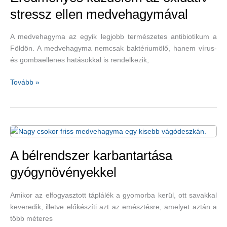
is
stressz ellen medvehagymával
jók
A medvehagyma az egyik legjobb természetes antibiotikum a
Földön. A medvehagyma nemcsak baktériumölő, hanem vírus-
és gombaellenes hatásokkal is rendelkezik,
Eredményes
Tovább »
küzdelem
az
oxidatív
stressz
ellen
medvehagymával
A bélrendszer karbantartása
gyógynövényekkel
Amikor az elfogyasztott táplálék a gyomorba kerül, ott savakkal
keveredik, illetve előkészíti azt az emésztésre, amelyet aztán a
több méteres