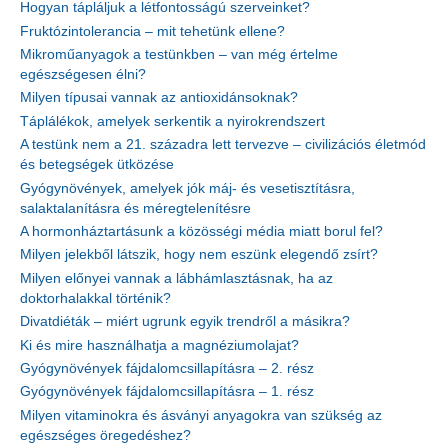
Hogyan tápláljuk a létfontosságú szerveinket?
Fruktózintolerancia – mit tehetünk ellene?
Mikroműanyagok a testünkben – van még értelme
egészségesen élni?
Milyen típusai vannak az antioxidánsoknak?
Táplálékok, amelyek serkentik a nyirokrendszert
A testünk nem a 21. századra lett tervezve – civilizációs életmód
és betegségek ütközése
Gyógynövények, amelyek jók máj- és vesetisztításra,
salaktalanításra és méregtelenítésre
A hormonháztartásunk a közösségi média miatt borul fel?
Milyen jelekből látszik, hogy nem eszünk elegendő zsírt?
Milyen előnyei vannak a lábhámlasztásnak, ha az
doktorhalakkal történik?
Divatdiéták – miért ugrunk egyik trendről a másikra?
Ki és mire használhatja a magnéziumolajat?
Gyógynövények fájdalomcsillapításra – 2. rész
Gyógynövények fájdalomcsillapításra – 1. rész
Milyen vitaminokra és ásványi anyagokra van szükség az
egészséges öregedéshez?