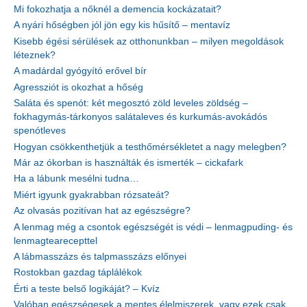
Mi fokozhatja a nőknél a demencia kockázatait?
A nyári hőségben jól jön egy kis hűsítő – mentavíz
Kisebb égési sérülések az otthonunkban – milyen megoldások
léteznek?
A madárdal gyógyító erővel bír
Agressziót is okozhat a hőség
Saláta és spenót: két megosztó zöld leveles zöldség –
fokhagymás-tárkonyos salátaleves és kurkumás-avokádós
spenótleves
Hogyan csökkenthetjük a testhőmérsékletet a nagy melegben?
Már az ókorban is használták és ismerték – cickafark
Ha a lábunk mesélni tudna…
Miért igyunk gyakrabban rózsateát?
Az olvasás pozitívan hat az egészségre?
A lenmag még a csontok egészségét is védi – lenmagpuding- és
lenmagtearecepttel
A lábmasszázs és talpmasszázs előnyei
Rostokban gazdag táplálékok
Érti a teste belső logikáját? – Kvíz
Valóban egészségesek a mentes élelmiszerek, vagy ezek csak