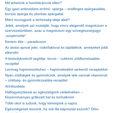
Mit tehetünk a homlokráncok ellen?
Egy igazi antioxidáns-erőmű: spárga – snidlinges spárgasaláta,
borsós spárga és uborkás spárgaital
Miért mozogjunk a terhesség ideje alatt?
Jelek, amelyek azt mutatják, hogy nincs elegendő magnézium a
szervezetünkben, azaz a magnézium egy szívegészségügyi
„szupersztár”
Kertem éke – paradicsom
Az alvási apnoé jelei, rizikófaktorai és táplálékok, amelyeket jobb
elkerülni
A testsúlykontroll segítője: borsó – cukkinis zöldborsósaláta-
recepttel
Lenmag hajnövesztéshez – hajnövekedést serkentő receptekkel
Nyári zöldségek és gyümölcsök, amelyek tele vannak vitaminnal
– zöldség- és gyümölcssaláta-recepttel
Artritiszdiéta
Halfogyasztással az egészségünk védelmében –
fűszernövényes grillezett hal és tonhalkrém
Több okot is tudunk, hogy kimenjünk a napra
Egészségesek leszünk, ha sok lila káposztát eszünk? Diós-