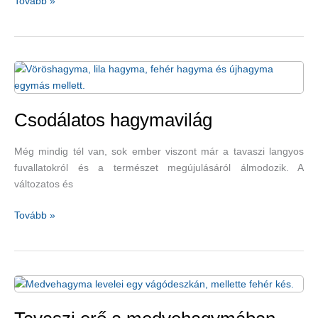
Harc
Tovább »
a
kilók
ellen
gyógynövényekkel
Csodálatos hagymavilág
Még mindig tél van, sok ember viszont már a tavaszi langyos
fuvallatokról és a természet megújulásáról álmodozik. A
változatos és
Csodálatos
Tovább »
hagymavilág