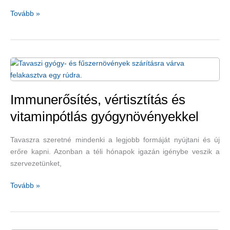
A
Tovább »
bélrendszer
karbantartása
gyógynövényekkel
Immunerősítés, vértisztítás és
vitaminpótlás gyógynövényekkel
Tavaszra szeretné mindenki a legjobb formáját nyújtani és új
erőre kapni. Azonban a téli hónapok igazán igénybe veszik a
szervezetünket,
Immunerősítés,
Tovább »
vértisztítás
és
vitaminpótlás