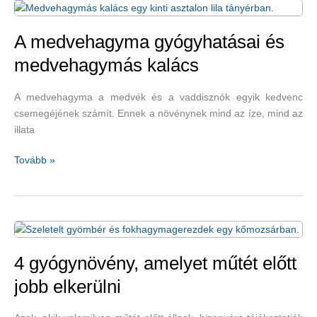
gyógynövényekkel
A medvehagyma gyógyhatásai és
medvehagymás kalács
A medvehagyma a medvék és a vaddisznók egyik kedvenc
csemegéjének számít. Ennek a növénynek mind az íze, mind az
illata
A
Tovább »
medvehagyma
gyógyhatásai
és
medvehagymás
kalács
4 gyógynövény, amelyet műtét előtt
jobb elkerülni