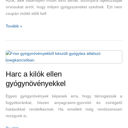
Azok, akik valamilyen műtét előtt állnak, bizonyára tájékoztatják
orvosukat arról, hogy milyen gyógyszereket szednek. Ezt nem
csupán műtét előtt kell
4
Tovább »
gyógynövény,
amelyet
műtét
előtt
jobb
elkerülni
Harc a kilók ellen
gyógynövényekkel
Egyes gyógynövények képesek arra, hogy támogassák a
fogyókúránkat, hiszen anyagcsere-gyorsító és zsírégető
hatásokkal rendelkeznek. Ha emellett még rendszeresen
mozgunk is,