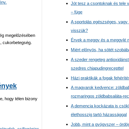
Jót tesz a csontoknak és tele 
– füge
A sportolás egészséges, vagy 
visszük?
gség megelőzésében
Érvek a meggy és a meggylé m
k, cukorbetegség.
Miért előnyös, ha sötét szobá
A szeder rengeteg antioxidánst
szedres chiapudingrecepttel
Házi praktikák a fogak fehéríté
ények
A magyarok kedvence: zöldba
rozmaringos zöldbabsaláta-rec
e, hogy télen bizony
A demencia kockázata is csök
élethosszig tartó házassággal
Jobb, mint a gyógyszer – ördö