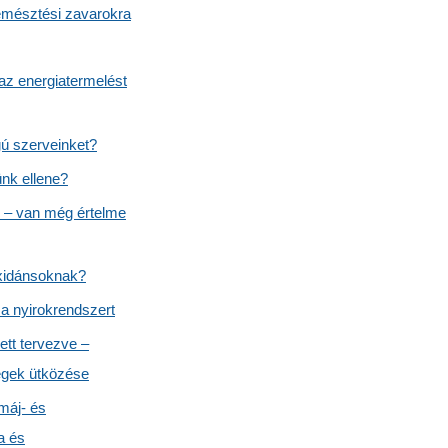
emésztési zavarokra
 az energiatermelést
gú szerveinket?
ünk ellene?
 – van még értelme
oxidánsoknak?
 a nyirokrendszert
ett tervezve –
ségek ütközése
máj- és
a és