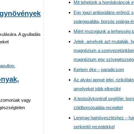
Mit tehetünk a homlokráncok e
yógynövények
Egy igazi antioxidáns-erőmű: s
spárgasaláta, borsós spárga é
Miért mozogjunk a terhesség id
kulására. A gyulladás
Jelek, amelyek azt mutatják, 
geket
magnézium a szervezetünkben
magnézium egy szívegészségü
Kertem éke – paradicsom
onyak,
Az alvási apnoé jelei, rizikófakt
amelyeket jobb elkerülni
A testsúlykontroll segítője: bor
 szomorúak vagy
gészségtelen
zöldborsósaláta-recepttel
Lenmag hajnövesztéshez – ha
serkentő receptekkel