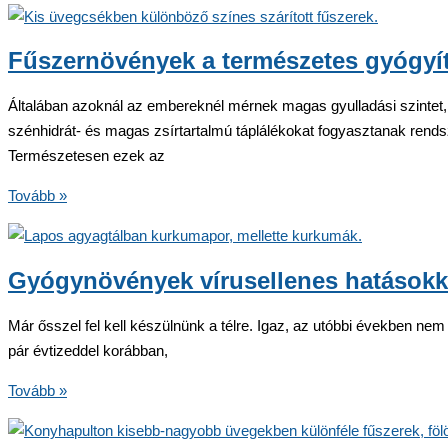
amelyek
segítenek
karcsúbbnak
Fűszernövények a természetes gyógyí
maradni
Általában azoknál az embereknél mérnek magas gyulladási szintet
szénhidrát- és magas zsírtartalmú táplálékokat fogyasztanak rend
Természetesen ezek az
Fűszernövények
Tovább »
a
természetes
gyógyításban
Gyógynövények vírusellenes hatásokk
Már ősszel fel kell készülnünk a télre. Igaz, az utóbbi években nem 
pár évtizeddel korábban,
Gyógynövények
Tovább »
vírusellenes
hatásokkal