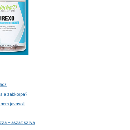
ához
es a zabkorpa?
 nem javasolt
za – aszalt szilva