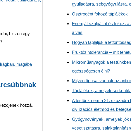
gyulladásra, sebgyógyulásra, 
Ösztrogént fokozó táplálékok
Energiát szolgáltat és fokozza
a vas
edni, hiszen egy
n
Hogyan tápláljuk a létfontossá
Fruktózintolerancia – mit tehet
Mikroműanyagok a testünkben
egészségesen élni?
Milyen típusai vannak az anti
arcsúbbnak
Táplálékok, amelyek serkentik
A testünk nem a 21. századra l
 kezdjenek hozzá.
civilizációs életmód és beteg
Gyógynövények, amelyek jók 
vesetisztításra, salaktalanításr