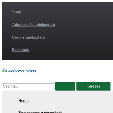
Skip
to
Shop
content
Adatkezelési tájékoztató
Cookie tájékoztató
Facebook
Search
for:
Home
Természetes gyógymódok