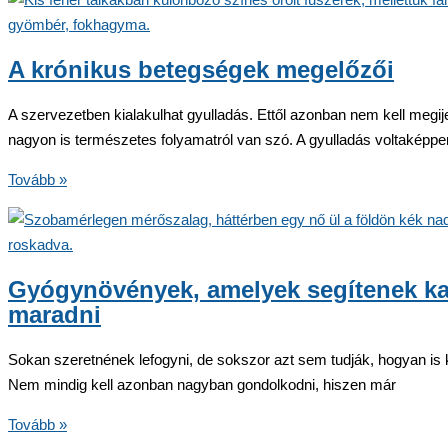
gyógynövények
A krónikus betegségek megelőzői
A szervezetben kialakulhat gyulladás. Ettől azonban nem kell megij
nagyon is természetes folyamatról van szó. A gyulladás voltaképpe
A
Tovább »
krónikus
betegségek
megelőzői
Gyógynövények, amelyek segítenek k
maradni
Sokan szeretnének lefogyni, de sokszor azt sem tudják, hogyan is
Nem mindig kell azonban nagyban gondolkodni, hiszen már
Gyógynövények,
Tovább »