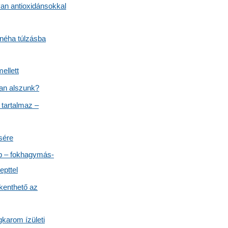
van antioxidánsokkal
néha túlzásba
ellett
ban alszunk?
 tartalmaz –
sére
b – fokhagymás-
epttel
kenthető az
gkarom ízületi