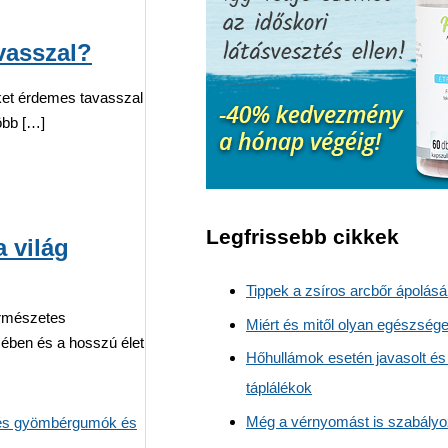
vasszal?
et érdemes tavasszal
több […]
Legfrissebb cikkek
 világ
Tippek a zsíros arcbőr ápolás
ermészetes
Miért és mitől olyan egészség
ben és a hosszú élet
Hőhullámok esetén javasolt és
táplálékok
Még a vérnyomást is szabályoz