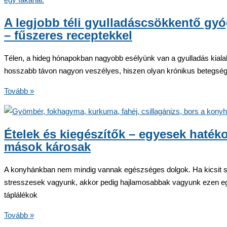
a
világ
A legjobb téli gyulladáscsökkentő g
legidősebb
– fűszeres receptekkel
emberei
esküsznek
Télen, a hideg hónapokban nagyobb esélyünk van a gyulladás kiala
hosszabb távon nagyon veszélyes, hiszen olyan krónikus betegsé
A
Tovább »
legjobb
téli
gyulladáscsökkentő
Ételek és kiegészítők – egyesek haték
gyógynövények
mások károsak
–
fűszeres
A konyhánkban nem mindig vannak egészséges dolgok. Ha kicsit
receptekkel
stresszesek vagyunk, akkor pedig hajlamosabbak vagyunk ezen e
táplálékok
Ételek
Tovább »