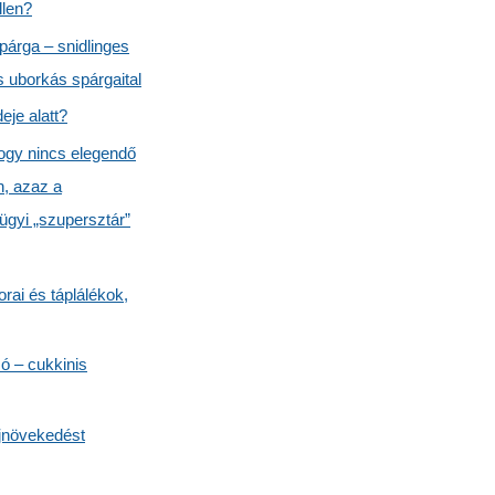
llen?
párga – snidlinges
s uborkás spárgaital
eje alatt?
hogy nincs elegendő
, azaz a
gyi „szupersztár”
orai és táplálékok,
só – cukkinis
jnövekedést