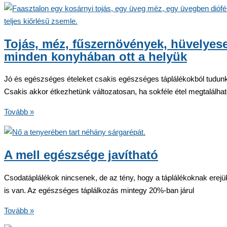
és
kiegészítők
–
egyesek
Tojás, méz, fűszernövények, hüvelyese
hatékonyak,
minden konyhában ott a helyük
mások
károsak
Jó és egészséges ételeket csakis egészséges táplálékokból tudunk 
Csakis akkor étkezhetünk változatosan, ha sokféle étel megtalálhat
Tojás,
Tovább »
méz,
fűszernövények,
hüvelyesek,
A mell egészsége javítható
diófélék
–
Csodatáplálékok nincsenek, de az tény, hogy a táplálékoknak erej
minden
is van. Az egészséges táplálkozás mintegy 20%-ban járul
konyhában
A
Tovább »
ott
mell
a