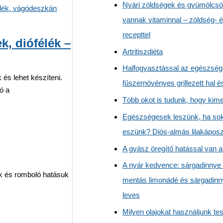
Nyári zöldségek és gyümölcsö
vannak vitaminnal – zöldség- 
recepttel
k, diófélék –
Artritiszdiéta
Halfogyasztással az egészsé
és lehet készíteni.
fűszernövényes grillezett hal 
ó a
Több okot is tudunk, hogy kim
Egészségesek leszünk, ha sok 
eszünk? Diós-almás lilakáposzt
A gyász öregítő hatással van 
A nyár kedvence: sárgadinnye
ük és romboló hatásuk
mentás limonádé és sárgadin
leves
Milyen olajokat használjunk 