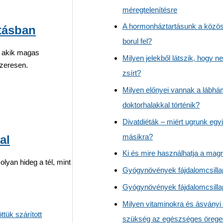
méregtelenítésre
A hormonháztartásunk a közös
tásban
borul fel?
, akik magas
Milyen jelekből látszik, hogy
szeresen.
zsírt?
Milyen előnyei vannak a lábhá
doktorhalakkal történik?
Divatdiéták – miért ugrunk egyi
másikra?
al
Ki és mire használhatja a mag
olyan hideg a tél, mint
Gyógynövények fájdalomcsillap
Gyógynövények fájdalomcsillap
Milyen vitaminokra és ásványi
szükség az egészséges öreg