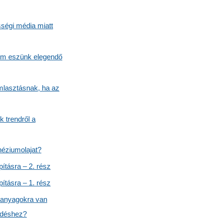
ségi média miatt
 nem eszünk elegendő
mlasztásnak, ha az
k trendről a
néziumolajat?
ításra – 2. rész
ításra – 1. rész
 anyagokra van
edéshez?