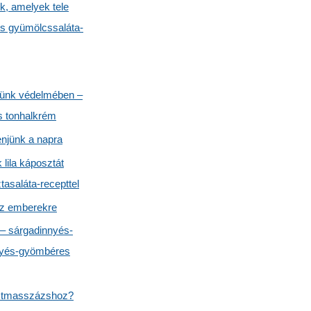
k, amelyek tele
és gyümölcssaláta-
günk védelmében –
és tonhalkrém
enjünk a napra
lila káposztát
asaláta-recepttel
az emberekre
 – sárgadinnyés-
nyés-gyömbéres
testmasszázshoz?