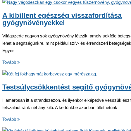
egészsége
helyük
javítható
A kibillent egészség visszafordítása
gyógynövényekkel
Világszerte nagyon sok gyógynövény létezik, amely sokféle bete
lehet a segítségünkre, mint például szív- és érrendszeri betegsége
Egyes
A
Tovább »
kibillent
egészség
visszafordítása
Testsúlycsökkentést segítő gyógynöv
gyógynövényekkel
Hamarosan itt a strandszezon, és ilyenkor elképedve vesszük észr
felszaladt ránk néhány kiló. A kertünkbe azonban ültethetünk
Testsúlycsökkentést
Tovább »
segítő