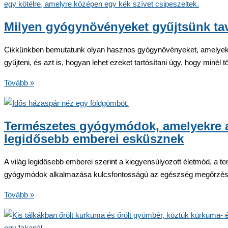
Milyen gyógynövényeket gyűjtsünk ta
Cikkünkben bemutatunk olyan hasznos gyógynövényeket, amelyek
gyűjteni, és azt is, hogyan lehet ezeket tartósítani úgy, hogy minél 
Milyen
Tovább »
gyógynövényeket
gyűjtsünk
tavasszal?
Természetes gyógymódok, amelyekre a
legidősebb emberei esküsznek
A világ legidősebb emberei szerint a kiegyensúlyozott életmód, a t
gyógymódok alkalmazása kulcsfontosságú az egészség megőrzésé
Természetes
Tovább »
gyógymódok,
amelyekre