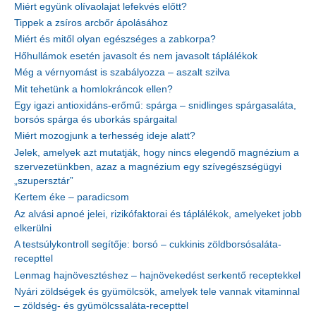
Miért együnk olívaolajat lefekvés előtt?
Tippek a zsíros arcbőr ápolásához
Miért és mitől olyan egészséges a zabkorpa?
Hőhullámok esetén javasolt és nem javasolt táplálékok
Még a vérnyomást is szabályozza – aszalt szilva
Mit tehetünk a homlokráncok ellen?
Egy igazi antioxidáns-erőmű: spárga – snidlinges spárgasaláta,
borsós spárga és uborkás spárgaital
Miért mozogjunk a terhesség ideje alatt?
Jelek, amelyek azt mutatják, hogy nincs elegendő magnézium a
szervezetünkben, azaz a magnézium egy szívegészségügyi
„szupersztár”
Kertem éke – paradicsom
Az alvási apnoé jelei, rizikófaktorai és táplálékok, amelyeket jobb
elkerülni
A testsúlykontroll segítője: borsó – cukkinis zöldborsósaláta-
recepttel
Lenmag hajnövesztéshez – hajnövekedést serkentő receptekkel
Nyári zöldségek és gyümölcsök, amelyek tele vannak vitaminnal
– zöldség- és gyümölcssaláta-recepttel