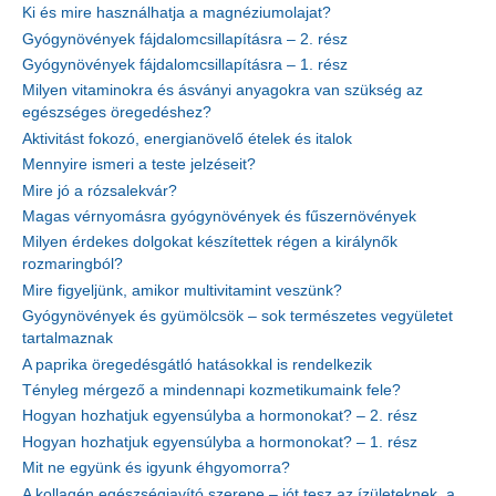
Ki és mire használhatja a magnéziumolajat?
Gyógynövények fájdalomcsillapításra – 2. rész
Gyógynövények fájdalomcsillapításra – 1. rész
Milyen vitaminokra és ásványi anyagokra van szükség az
egészséges öregedéshez?
Aktivitást fokozó, energianövelő ételek és italok
Mennyire ismeri a teste jelzéseit?
Mire jó a rózsalekvár?
Magas vérnyomásra gyógynövények és fűszernövények
Milyen érdekes dolgokat készítettek régen a királynők
rozmaringból?
Mire figyeljünk, amikor multivitamint veszünk?
Gyógynövények és gyümölcsök – sok természetes vegyületet
tartalmaznak
A paprika öregedésgátló hatásokkal is rendelkezik
Tényleg mérgező a mindennapi kozmetikumaink fele?
Hogyan hozhatjuk egyensúlyba a hormonokat? – 2. rész
Hogyan hozhatjuk egyensúlyba a hormonokat? – 1. rész
Mit ne együnk és igyunk éhgyomorra?
A kollagén egészségjavító szerepe – jót tesz az ízületeknek, a