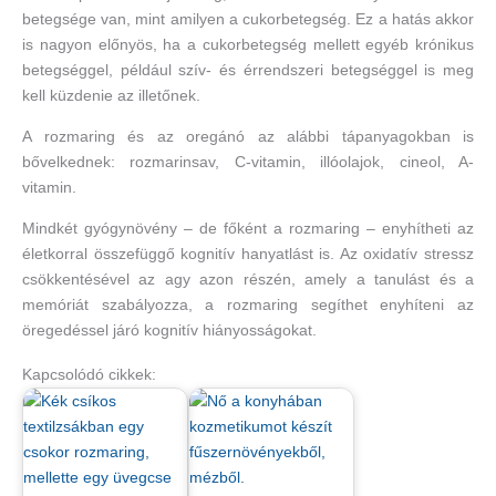
betegsége van, mint amilyen a cukorbetegség. Ez a hatás akkor
is nagyon előnyös, ha a cukorbetegség mellett egyéb krónikus
betegséggel, például szív- és érrendszeri betegséggel is meg
kell küzdenie az illetőnek.
A rozmaring és az oregánó az alábbi tápanyagokban is
bővelkednek: rozmarinsav, C-vitamin, illóolajok, cineol, A-
vitamin.
Mindkét gyógynövény – de főként a rozmaring – enyhítheti az
életkorral összefüggő kognitív hanyatlást is. Az oxidatív stressz
csökkentésével az agy azon részén, amely a tanulást és a
memóriát szabályozza, a rozmaring segíthet enyhíteni az
öregedéssel járó kognitív hiányosságokat.
Kapcsolódó cikkek: