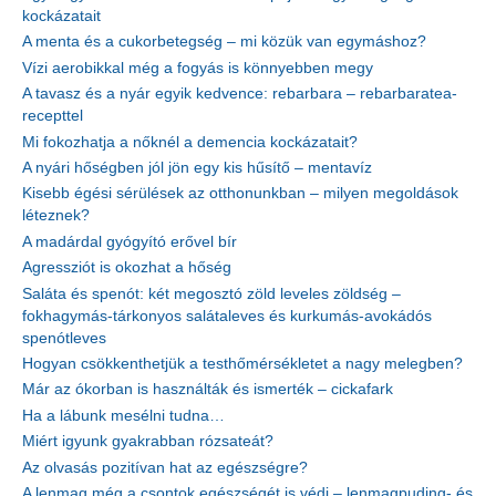
kockázatait
A menta és a cukorbetegség – mi közük van egymáshoz?
Vízi aerobikkal még a fogyás is könnyebben megy
A tavasz és a nyár egyik kedvence: rebarbara – rebarbaratea-
recepttel
Mi fokozhatja a nőknél a demencia kockázatait?
A nyári hőségben jól jön egy kis hűsítő – mentavíz
Kisebb égési sérülések az otthonunkban – milyen megoldások
léteznek?
A madárdal gyógyító erővel bír
Agressziót is okozhat a hőség
Saláta és spenót: két megosztó zöld leveles zöldség –
fokhagymás-tárkonyos salátaleves és kurkumás-avokádós
spenótleves
Hogyan csökkenthetjük a testhőmérsékletet a nagy melegben?
Már az ókorban is használták és ismerték – cickafark
Ha a lábunk mesélni tudna…
Miért igyunk gyakrabban rózsateát?
Az olvasás pozitívan hat az egészségre?
A lenmag még a csontok egészségét is védi – lenmagpuding- és