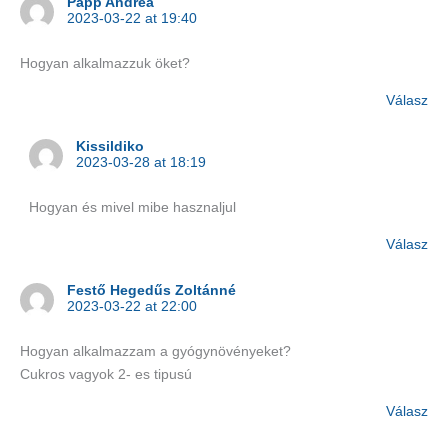
Papp Andrea
2023-03-22 at 19:40
Hogyan alkalmazzuk öket?
Válasz
Kissildiko
2023-03-28 at 18:19
Hogyan és mivel mibe hasznaljul
Válasz
Festő Hegedűs Zoltánné
2023-03-22 at 22:00
Hogyan alkalmazzam a gyógynövényeket?
Cukros vagyok 2- es tipusú
Válasz