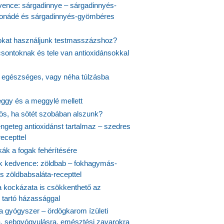
vence: sárgadinnye – sárgadinnyés-
onádé és sárgadinnyés-gyömbéres
jokat használjunk testmasszázshoz?
csontoknak és tele van antioxidánsokkal
s egészséges, vagy néha túlzásba
ggy és a meggylé mellett
yös, ha sötét szobában alszunk?
ngeteg antioxidánst tartalmaz – szedres
ecepttel
kák a fogak fehérítésére
 kedvence: zöldbab – fokhagymás-
s zöldbabsaláta-recepttel
 kockázata is csökkenthető az
 tartó házassággal
 a gyógyszer – ördögkarom ízületi
a, sebgyógyulásra, emésztési zavarokra