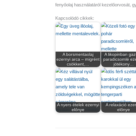
fenyőolaj használatáról kezelőorvosát, 
Kapcsolódó cikkek:
A borsmentaolaj
A likopinban ga
ezernyi arca – migrént
paradicsomlé eze
csökkent,…
jótékony…
A nyers ételek ezernyi
A relaxáció ezer
előnye
előnye