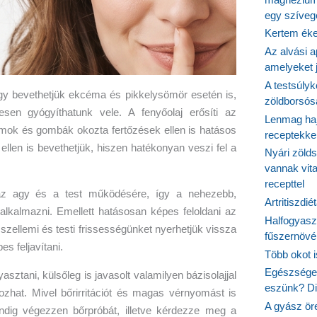
egy szíveg
Kertem éke
Az alvási ap
amelyeket j
A testsúlyk
így bevethetjük ekcéma és pikkelysömör esetén is,
zöldborsósa
en gyógyíthatunk vele. A fenyőolaj erősíti az
Lenmag haj
mok és gombák okozta fertőzések ellen is hatásos
receptekke
ellen is bevethetjük, hiszen hatékonyan veszi fel a
Nyári zöld
vannak vit
recepttel
t az agy és a test működésére, így a nehezebb,
Artritiszdié
alkalmazni. Emellett hatásosan képes feloldani az
Halfogyasz
szellemi és testi frissességünket nyerhetjük vissza
fűszernövén
s feljavítani.
Több okot 
Egészséges
asztani, külsőleg is javasolt valamilyen bázisolajjal
eszünk? Dió
kozhat. Mivel bőrirritációt és magas vérnyomást is
A gyász ör
ndig végezzen bőrpróbát, illetve kérdezze meg a