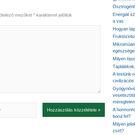
Ösztrogént
Energiát sz
ötelező mezőket
*
karakterrel jelöltük
a vas
Hogyan tápl
Fruktózinto
Mikroműany
egészséges
Milyen típ
Táplálékok
A testünk n
civilizáci
Gyógynövén
vesetisztít
méregtelen
A hormonhá
borul fel?
Milyen jel
zsírt?