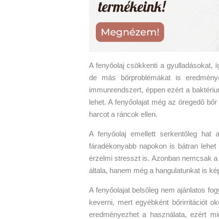
A fenyőolaj csökkenti a gyulladásokat, 
de más bőrproblémákat is eredményes
immunrendszert, éppen ezért a baktériu
lehet. A fenyőolajat még az öregedő bőr 
harcot a ráncok ellen.
A fenyőolaj emellett serkentőleg ha
fáradékonyabb napokon is bátran lehet 
érzelmi stresszt is. Azonban nemcsak a 
általa, hanem még a hangulatunkat is képe
A fenyőolajat belsőleg nem ajánlatos fogy
keverni, mert egyébként bőrirritációt o
eredményezhet a használata, ezért mi