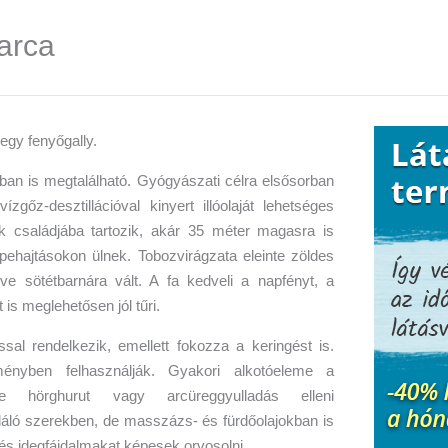
 arca
ban is megtalálható. Gyógyászati célra elsősorban
ízgőz-desztillációval kinyert illóolaját lehetséges
ék családjába tartozik, akár 35 méter magasra is
pehajtásokon ülnek. Tobozvirágzata eleinte zöldes
tve sötétbarnára vált. A fa kedveli a napfényt, a
 is meglehetősen jól tűri.
ssal rendelkezik, emellett fokozza a keringést is.
ényben felhasználják. Gyakori alkotóeleme a
tve hörghurut vagy arcüreggyulladás elleni
áló szerekben, de masszázs- és fürdőolajokban is
és idegfájdalmakat képesek orvosolni.