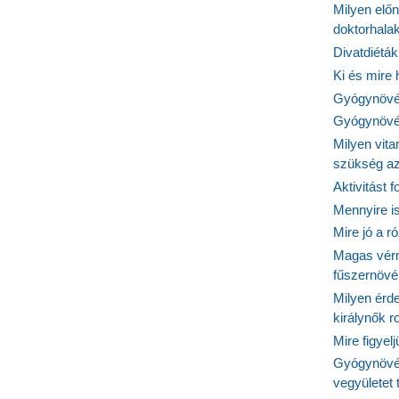
Milyen elő
doktorhalak
Divatdiéták
Ki és mire
Gyógynövén
Gyógynövén
Milyen vit
szükség a
Aktivitást 
Mennyire is
Mire jó a r
Magas vér
fűszernöv
Milyen érde
királynők 
Mire figyel
Gyógynövé
vegyületet