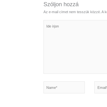
Szóljon hozzá
Az e-mail címet nem tesszük közzé.
A k
Ide
írjon
Name*
Email*