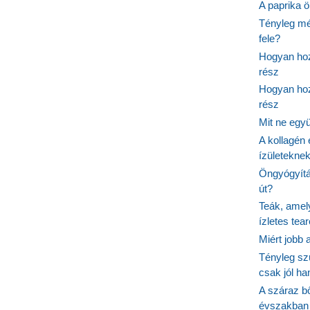
A paprika ö
Tényleg mé
fele?
Hogyan hoz
rész
Hogyan hoz
rész
Mit ne egy
A kollagén 
ízületeknek
Öngyógyítás
út?
Teák, amel
ízletes tea
Miért jobb
Tényleg sz
csak jól h
A száraz b
évszakban 