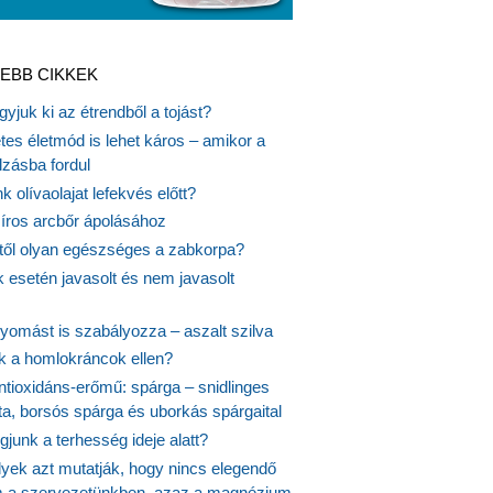
EBB CIKKEK
gyjuk ki az étrendből a tojást?
es életmód is lehet káros – amikor a
lzásba fordul
k olívaolajat lefekvés előtt?
síros arcbőr ápolásához
itől olyan egészséges a zabkorpa?
 esetén javasolt és nem javasolt
yomást is szabályozza – aszalt szilva
nk a homlokráncok ellen?
ntioxidáns-erőmű: spárga – snidlinges
ta, borsós spárga és uborkás spárgaital
junk a terhesség ideje alatt?
lyek azt mutatják, hogy nincs elegendő
 a szervezetünkben, azaz a magnézium