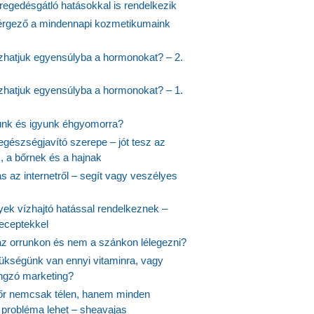
regedésgátló hatásokkal is rendelkezik
rgező a mindennapi kozmetikumaink
hatjuk egyensúlyba a hormonokat? – 2.
hatjuk egyensúlyba a hormonokat? – 1.
ünk és igyunk éhgyomorra?
egészségjavító szerepe – jót tesz az
, a bőrnek és a hajnak
 az internetről – segít vagy veszélyes
yek vízhajtó hatással rendelkeznek –
receptekkel
 az orrunkon és nem a szánkon lélegezni?
ükségünk van ennyi vitaminra, vagy
angzó marketing?
őr nemcsak télen, hanem minden
probléma lehet – sheavajas