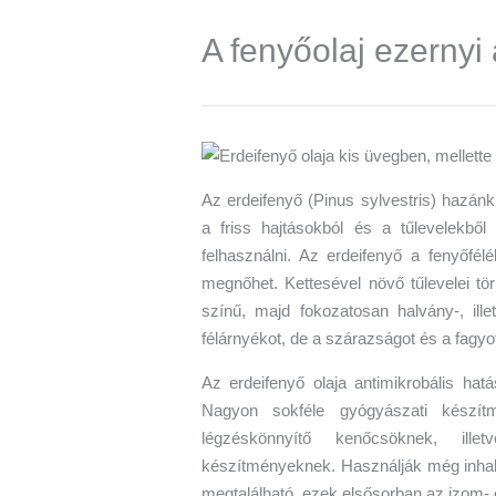
A fenyőolaj ezernyi
Az erdeifenyő (Pinus sylvestris) hazánk
a friss hajtásokból és a tűlevelekből v
felhasználni. Az erdeifenyő a fenyőfél
megnőhet. Kettesével növő tűlevelei tör
színű, majd fokozatosan halvány-, ille
félárnyékot, de a szárazságot és a fagyot
Az erdeifenyő olaja antimikrobális hatá
Nagyon sokféle gyógyászati készítm
légzéskönnyítő kenőcsöknek, ille
készítményeknek. Használják még inhal
megtalálható, ezek elsősorban az izom- 