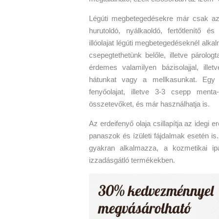
Légúti megbetegedésekre már csak azé
hurutoldó, nyálkaoldó, fertőtlenítő é
illóolajat légúti megbetegedéseknél alk
csepegtethetünk belőle, illetve párolo
érdemes valamilyen bázisolajjal, ille
hátunkat vagy a mellkasunkat. Egy 
fenyőolajat, illetve 3-3 csepp menta
összetevőket, és már használhatja is.
Az erdeifenyő olaja csillapítja az idegi
panaszok és ízületi fájdalmak esetén is
gyakran alkalmazza, a kozmetikai ipa
izzadásgátló termékekben.