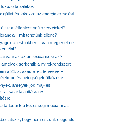
 fokozó táplálékok
olgáltat és fokozza az energiatermelést
áljuk a létfontosságú szerveinket?
lerancia – mit tehetünk ellene?
agok a testünkben – van még értelme
en élni?
usai vannak az antioxidánsoknak?
, amelyek serkentik a nyirokrendszert
em a 21. századra lett tervezve –
ós életmód és betegségek ütközése
yek, amelyek jók máj- és
ásra, salaktalanításra és
ítésre
ztartásunk a közösségi média miatt
ekből látszik, hogy nem eszünk elegendő