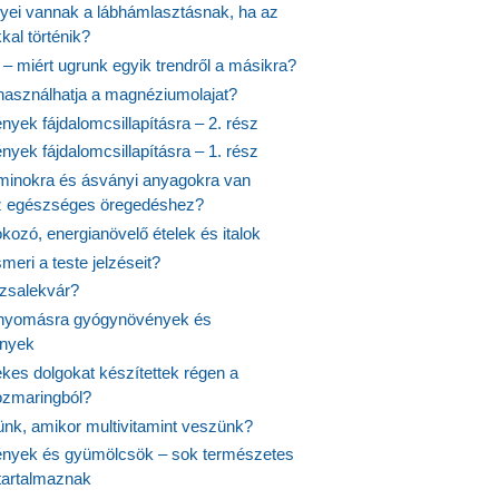
nyei vannak a lábhámlasztásnak, ha az
kal történik?
 – miért ugrunk egyik trendről a másikra?
 használhatja a magnéziumolajat?
yek fájdalomcsillapításra – 2. rész
yek fájdalomcsillapításra – 1. rész
aminokra és ásványi anyagokra van
z egészséges öregedéshez?
fokozó, energianövelő ételek és italok
meri a teste jelzéseit?
ózsalekvár?
nyomásra gyógynövények és
ények
kes dolgokat készítettek régen a
rozmaringból?
jünk, amikor multivitamint veszünk?
nyek és gyümölcsök – sok természetes
 tartalmaznak