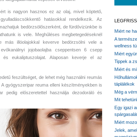
rt is nagyon hasznos ez az olaj, mivel köptető,
s gyulladáscsökkentő hatásokkal rendelkezik. Az
LEGFRISS
almazhatjuk bedörzsölőszerként, de fürdővizünkbe is
Miért ne ha
gtathatunk is vele. Meghűléses megbetegedéseknél
A természet
tve más illóolajokkal keverve bedörzsölni vele a
wellness tú
evőkanálnyi jojobaolajba cseppentsen 6 csepp
Miért együn
- és eukaliptuszolajat. Alaposan keverje el az
Tippek a z
Miért és m
 eredetű feszültséget, de lehet még használni reumás
Hőhullámok
táplálékok
. A gyógyszeripar reuma elleni készítményekben is
Még a vérn
r pedig előszeretettel használja dezodoráló és
Mit tehetü
Egy igazi a
spárgasalá
Miért mozog
Jelek, ame
magnézium