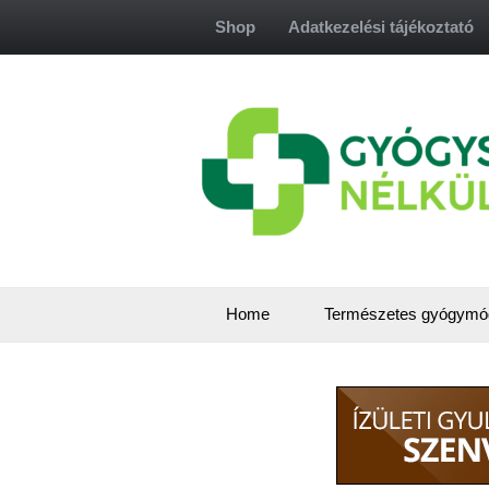
Skip
Shop
Adatkezelési tájékoztató
to
content
Home
Természetes gyógymó