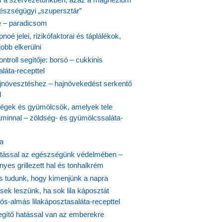
észségügyi „szupersztár”
 – paradicsom
noé jelei, rizikófaktorai és táplálékok,
obb elkerülni
ontroll segítője: borsó – cukkinis
láta-recepttel
növesztéshez – hajnövekedést serkentő
l
ségek és gyümölcsök, amelyek tele
aminnal – zöldség- és gyümölcssaláta-
ta
tással az egészségünk védelmében –
yes grillezett hal és tonhalkrém
is tudunk, hogy kimenjünk a napra
ek leszünk, ha sok lila káposztát
s-almás lilakáposztasaláta-recepttel
egítő hatással van az emberekre