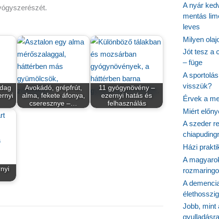
A nyár ked
gyógyszerészét.
mentás lim
leves
Milyen ola
Jót tesz a 
– füge
A sportolá
visszük?
zdag
Avokádó, grépfrút,
11 gyógynövény –
rnyi
alma, fekete áfonya,
ezernyi hatás és
Érvek a me
cseresznye –…
felhasználás
Miért előn
A szeder re
chiapudingr
Házi prakti
A magyarok
nyi
rozmaringo
A demencia
élethosszig
Jobb, mint
gyulladásr