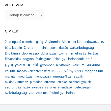
ARCHÍVUM
A
r
c
h
CÍMKÉK
í
v
antioxidáns
A-vitamin
2-es típusú cukorbetegség
Alzheimer-kór
u
m
C-vitamin
cukorbetegség
béta-karotin
cink
csontritkulás
depresszió
E-vitamin
D-vitamin
dohányzás
elhízás
fejfájás
gyulladáscsökkentő
flavonoidok
fogyás
fokhagyma
folát
gyógyszer nélkül
kalcium
gyömbér
K-vitamin
kurkuma
kálium
magas vérnyomás
magnézium
magas koleszterinszint
mangán
megfázás
menopauza
omega-3 zsírsavak
stressz
stroke
oxidatív stressz
puffadás
szabad gyökök
szorongás
székrekedés
szív- és érrendszeri betegségek
szívbetegség
ízületi gyulladás
vas
zöld tea