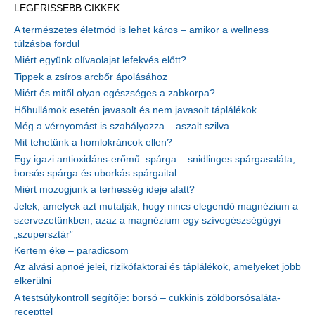
LEGFRISSEBB CIKKEK
A természetes életmód is lehet káros – amikor a wellness
túlzásba fordul
Miért együnk olívaolajat lefekvés előtt?
Tippek a zsíros arcbőr ápolásához
Miért és mitől olyan egészséges a zabkorpa?
Hőhullámok esetén javasolt és nem javasolt táplálékok
Még a vérnyomást is szabályozza – aszalt szilva
Mit tehetünk a homlokráncok ellen?
Egy igazi antioxidáns-erőmű: spárga – snidlinges spárgasaláta,
borsós spárga és uborkás spárgaital
Miért mozogjunk a terhesség ideje alatt?
Jelek, amelyek azt mutatják, hogy nincs elegendő magnézium a
szervezetünkben, azaz a magnézium egy szívegészségügyi
„szupersztár”
Kertem éke – paradicsom
Az alvási apnoé jelei, rizikófaktorai és táplálékok, amelyeket jobb
elkerülni
A testsúlykontroll segítője: borsó – cukkinis zöldborsósaláta-
recepttel