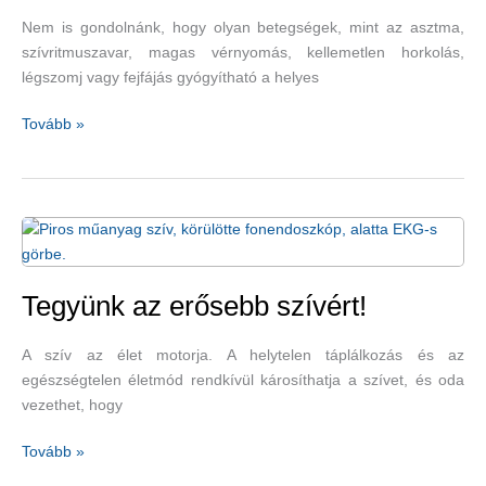
Nem is gondolnánk, hogy olyan betegségek, mint az asztma,
szívritmuszavar, magas vérnyomás, kellemetlen horkolás,
légszomj vagy fejfájás gyógyítható a helyes
Tanuljunk
Tovább »
meg
újra
helyesen
lélegezni
Butejko-
technikával!
Tegyünk az erősebb szívért!
A szív az élet motorja. A helytelen táplálkozás és az
egészségtelen életmód rendkívül károsíthatja a szívet, és oda
vezethet, hogy
Tegyünk
Tovább »
az