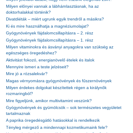
Milyen előnyei vannak a lábhámlasztásnak, ha az
doktorhalakkal történik?
Divatdiéták – miért ugrunk egyik trendről a másikra?
Ki és mire használhatja a magnéziumolajat?
Gyógynövények fájdalomcsillapításra – 2. rész
Gyógynövények fájdalomcsillapításra – 1. rész
Milyen vitaminokra és ásványi anyagokra van szükség az
egészséges öregedéshez?
Aktivitást fokozó, energianövelő ételek és italok
Mennyire ismeri a teste jelzéseit?
Mire jó a rózsalekvár?
Magas vérnyomásra gyógynövények és fűszernövények
Milyen érdekes dolgokat készítettek régen a királynők
rozmaringból?
Mire figyeljünk, amikor multivitamint veszünk?
Gyógynövények és gyümölcsök – sok természetes vegyületet
tartalmaznak
A paprika öregedésgátló hatásokkal is rendelkezik
Tényleg mérgező a mindennapi kozmetikumaink fele?