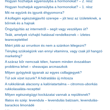
Hogyan hozhatjuk egyensúlyba a hormonokat? – 2. rész
Hogyan hozhatjuk egyensúlyba a hormonokat? – 1. rész
Mit ne együnk és igyunk éhgyomorra?
A kollagén egészségjavító szerepe – jót tesz az ízületeknek, a
bőrnek és a hajnak
Öngyógyítás az internetről – segít vagy veszélyes út?
Teák, amelyek vízhajtó hatással rendelkeznek – ízletes
teareceptekkel
Miért jobb az orrunkon és nem a szánkon lélegezni?
Tényleg szükségünk van ennyi vitaminra, vagy csak jól hangzó
marketing?
A száraz bőr nemcsak télen, hanem minden évszakban
probléma lehet – sheavajas arcmaszkok
Milyen gyógyteát igyanak az egyes csillagjegyek?
Túl sok vizet iszunk? A hidratálás új mítosza
A rukkolának alacsony a kalóriatartalma – citromos-uborkás
rukkolasaláta-recepttel
Milyen egészségügyi kockázatai vannak a repülésnek?
Illatos és szép: levendula – levendulás balzsam, levendulás-
barackos limonádé