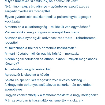
Milyen tünetekre számítsunk, ha epekövünk van?
Nyári finomság: sárgadinnye – gyömbéres-szegfűszeges
sárgadinnyedesszert-recepttel
Egyes gyümölcsök csökkenthetik a pajzsmirigybetegségek
kockázatait
A menta és a cukorbetegség – mi közük van egymáshoz?
Vízi aerobikkal még a fogyás is könnyebben megy
A tavasz és a nyár egyik kedvence: rebarbara – rebarbaratea-
recepttel
Mi fokozhatja a nőknél a demencia kockázatait?
A nyári hőségben jól jön egy kis hűsítő – mentavíz
Kisebb égési sérülések az otthonunkban – milyen megoldások
léteznek?
A madárdal gyógyító erővel bír
Agressziót is okozhat a hőség
Saláta és spenót: két megosztó zöld leveles zöldség –
fokhagymás-tárkonyos salátaleves és kurkumás-avokádós
spenótleves
Hogyan csökkenthetjük a testhőmérsékletet a nagy melegben?
Már az ókorban is használták és ismerték – cickafark