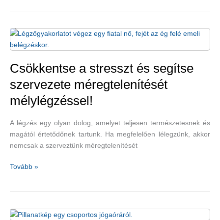
stressz
elűzésére
Csökkentse a stresszt és segítse
szervezete méregtelenítését
mélylégzéssel!
A légzés egy olyan dolog, amelyet teljesen természetesnek és
magától értetődőnek tartunk. Ha megfelelően lélegzünk, akkor
nemcsak a szerveztünk méregtelenítését
Csökkentse
Tovább »
a
stresszt
és
segítse