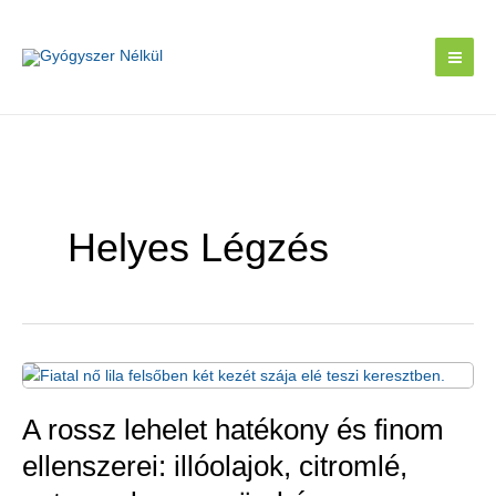
Skip
to
content
Helyes Légzés
A rossz lehelet hatékony és finom
ellenszerei: illóolajok, citromlé,