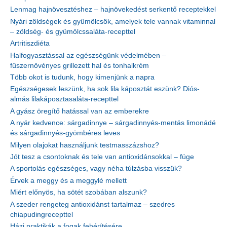
Lenmag hajnövesztéshez – hajnövekedést serkentő receptekkel
Nyári zöldségek és gyümölcsök, amelyek tele vannak vitaminnal
– zöldség- és gyümölcssaláta-recepttel
Artritiszdiéta
Halfogyasztással az egészségünk védelmében –
fűszernövényes grillezett hal és tonhalkrém
Több okot is tudunk, hogy kimenjünk a napra
Egészségesek leszünk, ha sok lila káposztát eszünk? Diós-
almás lilakáposztasaláta-recepttel
A gyász öregítő hatással van az emberekre
A nyár kedvence: sárgadinnye – sárgadinnyés-mentás limonádé
és sárgadinnyés-gyömbéres leves
Milyen olajokat használjunk testmasszázshoz?
Jót tesz a csontoknak és tele van antioxidánsokkal – füge
A sportolás egészséges, vagy néha túlzásba visszük?
Érvek a meggy és a meggylé mellett
Miért előnyös, ha sötét szobában alszunk?
A szeder rengeteg antioxidánst tartalmaz – szedres
chiapudingrecepttel
Házi praktikák a fogak fehérítésére