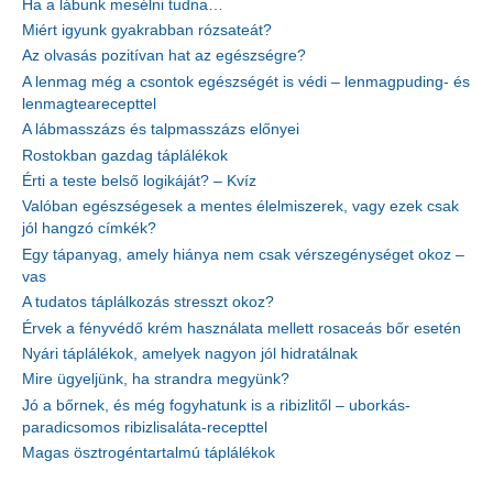
Ha a lábunk mesélni tudna…
Miért igyunk gyakrabban rózsateát?
Az olvasás pozitívan hat az egészségre?
A lenmag még a csontok egészségét is védi – lenmagpuding- és
lenmagtearecepttel
A lábmasszázs és talpmasszázs előnyei
Rostokban gazdag táplálékok
Érti a teste belső logikáját? – Kvíz
Valóban egészségesek a mentes élelmiszerek, vagy ezek csak
jól hangzó címkék?
Egy tápanyag, amely hiánya nem csak vérszegénységet okoz –
vas
A tudatos táplálkozás stresszt okoz?
Érvek a fényvédő krém használata mellett rosaceás bőr esetén
Nyári táplálékok, amelyek nagyon jól hidratálnak
Mire ügyeljünk, ha strandra megyünk?
Jó a bőrnek, és még fogyhatunk is a ribizlitől – uborkás-
paradicsomos ribizlisaláta-recepttel
Magas ösztrogéntartalmú táplálékok