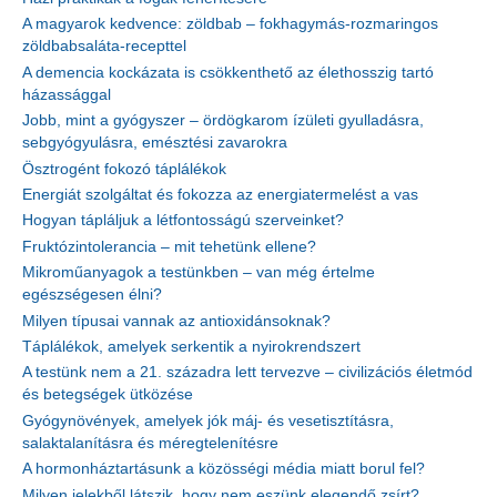
A magyarok kedvence: zöldbab – fokhagymás-rozmaringos
zöldbabsaláta-recepttel
A demencia kockázata is csökkenthető az élethosszig tartó
házassággal
Jobb, mint a gyógyszer – ördögkarom ízületi gyulladásra,
sebgyógyulásra, emésztési zavarokra
Ösztrogént fokozó táplálékok
Energiát szolgáltat és fokozza az energiatermelést a vas
Hogyan tápláljuk a létfontosságú szerveinket?
Fruktózintolerancia – mit tehetünk ellene?
Mikroműanyagok a testünkben – van még értelme
egészségesen élni?
Milyen típusai vannak az antioxidánsoknak?
Táplálékok, amelyek serkentik a nyirokrendszert
A testünk nem a 21. századra lett tervezve – civilizációs életmód
és betegségek ütközése
Gyógynövények, amelyek jók máj- és vesetisztításra,
salaktalanításra és méregtelenítésre
A hormonháztartásunk a közösségi média miatt borul fel?
Milyen jelekből látszik, hogy nem eszünk elegendő zsírt?