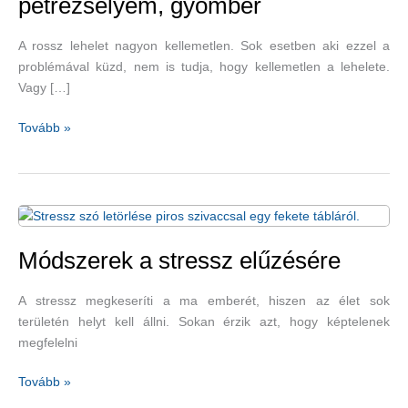
petrezselyem, gyömbér
A rossz lehelet nagyon kellemetlen. Sok esetben aki ezzel a
problémával küzd, nem is tudja, hogy kellemetlen a lehelete.
Vagy […]
A
Tovább »
rossz
lehelet
hatékony
és
finom
ellenszerei:
Módszerek a stressz elűzésére
illóolajok,
citromlé,
A stressz megkeseríti a ma emberét, hiszen az élet sok
petrezselyem,
területén helyt kell állni. Sokan érzik azt, hogy képtelenek
gyömbér
megfelelni
Módszerek
Tovább »
a