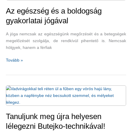
szervezete
méregtelenítését
Az egészség és a boldogság
mélylégzéssel!
gyakorlatai jógával
A jóga nemcsak az egészségünk megőrzését és a betegségek
megelőzését szolgálja, de rendkívül pihentető is. Nemcsak
hölgyek, hanem a férfiak
Az
Tovább »
egészség
és
a
boldogság
gyakorlatai
jógával
Tanuljunk meg újra helyesen
lélegezni Butejko-technikával!