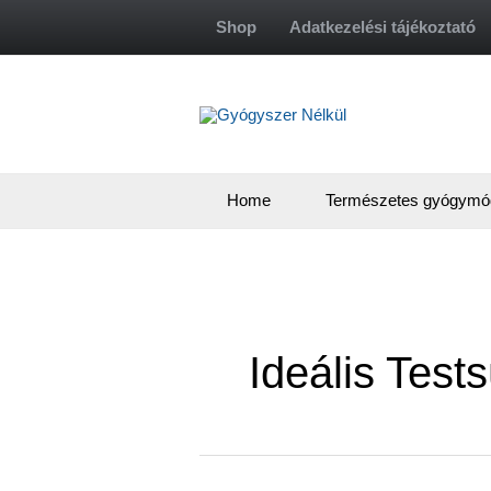
Skip
Shop
Adatkezelési tájékoztató
to
content
Home
Természetes gyógymó
Ideális Tests