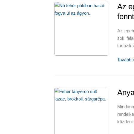
Az e
fenn
Az epeh
sok fela
tartozik
Az
Tovább 
egészsé
epehóly
fenntart
egyszer
Anya
lépésekk
Mindann
rendelk
küzdeni.