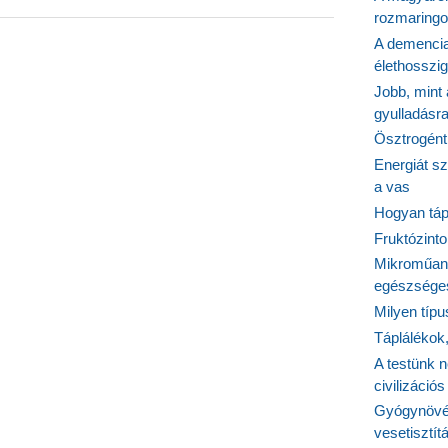
rozmaringo
A demencia
élethosszig
Jobb, mint
gyulladásr
k
Ösztrogént
Energiát sz
a vas
Hogyan tápl
Fruktózinto
Mikroműany
egészséges
Milyen típ
Táplálékok
A testünk n
civilizáci
Gyógynövén
vesetisztít