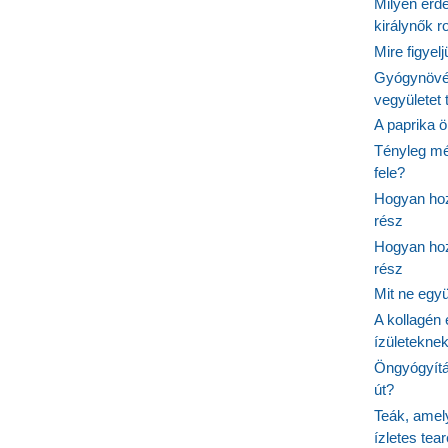
Milyen érde
királynők 
Mire figyel
Gyógynövé
vegyületet
A paprika ö
Tényleg mé
fele?
Hogyan hoz
rész
Hogyan hoz
rész
Mit ne egy
A kollagén 
ízületeknek
Öngyógyítás
út?
Teák, amel
ízletes tea