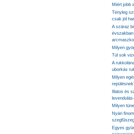
Miért jobb
Tényleg sz
csak jól h
A száraz b
évszakban 
arcmaszko
Milyen gyó
Túl sok viz
A rukkolána
uborkás ruk
Milyen egé
repülésnek
Illatos és 
levendulás
Milyen tün
Nyári fino
szegfűszeg
Egyes gyüm