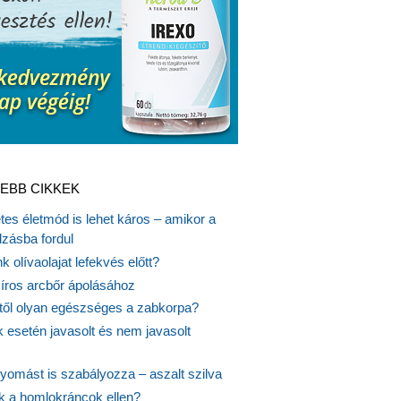
EBB CIKKEK
es életmód is lehet káros – amikor a
lzásba fordul
k olívaolajat lefekvés előtt?
síros arcbőr ápolásához
itől olyan egészséges a zabkorpa?
 esetén javasolt és nem javasolt
yomást is szabályozza – aszalt szilva
nk a homlokráncok ellen?