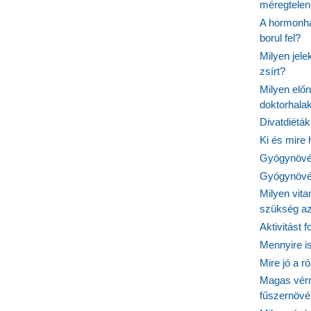
méregtelen
A hormonhá
borul fel?
Milyen jel
zsírt?
Milyen elő
doktorhalak
Divatdiéták
Ki és mire
Gyógynövén
Gyógynövén
Milyen vit
szükség a
Aktivitást 
Mennyire is
Mire jó a r
Magas vér
fűszernöv