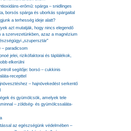
ntioxidáns-erőmű: spárga – snidlinges
ta, borsós spárga és uborkás spárgaital
junk a terhesség ideje alatt?
lyek azt mutatják, hogy nincs elegendő
 a szervezetünkben, azaz a magnézium
észségügyi „szupersztár”
 – paradicsom
noé jelei, rizikófaktorai és táplálékok,
obb elkerülni
ontroll segítője: borsó – cukkinis
láta-recepttel
növesztéshez – hajnövekedést serkentő
l
ségek és gyümölcsök, amelyek tele
aminnal – zöldség- és gyümölcssaláta-
ta
tással az egészségünk védelmében –