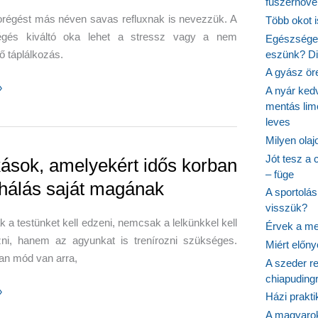
fűszernövén
régést más néven savas refluxnak is nevezzük. A
Több okot 
gés kiváltó oka lehet a stressz vagy a nem
Egészséges
ő táplálkozás.
eszünk? Dió
A gyász ör
égést
»
A nyár ked
ók
mentás lim
leves
Milyen ola
Jót tesz a 
ások, amelyekért idős korban
– füge
 hálás saját magának
A sportolá
visszük?
a testünket kell edzeni, nemcsak a lelkünkkel kell
Érvek a me
ozni, hanem az agyunkat is trenírozni szükséges.
Miért előn
an mód van arra,
A szeder re
chiapudingr
k,
»
Házi prakti
ért
A magyarok