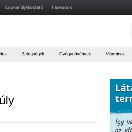
Cookie tájékoztató
Facebook
f
dok
Betegségek
Gyógynövények
Vitaminok
úly