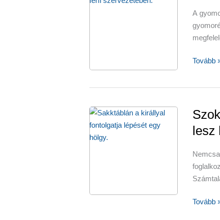
A gyomo
gyomoré
megfelel
Gyomor
Tovább 
csillapít
Szok
lesz
Nemcsak 
foglalk
Számtal
Szokáso
Tovább 
amelyek