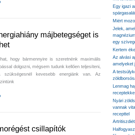
erét
»
Egy igazi a
spárgasalá
ok
Miért mozog
Jelek, ame
nergiahiány májbetegséget is
magnézium
egy szíveg
het
Kertem éke
Az alvási ap
ulhat, hogy bármennyire is szeretnénk maximális
amelyeket j
ással dolgozni, mégsem tudunk kellően teljesíteni,
A testsúlyk
a szükségesnél kevesebb energiánk van. Az
zöldborsósa
zintünk
Lenmag haj
receptekke
»
Nyári zöld
iány
vannak vit
gséget
recepttel
Artritiszdié
orégést csillapítók
Halfogyasz