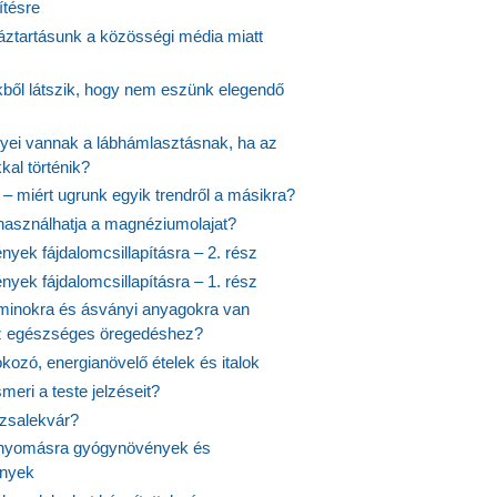
ítésre
ztartásunk a közösségi média miatt
ekből látszik, hogy nem eszünk elegendő
nyei vannak a lábhámlasztásnak, ha az
kal történik?
 – miért ugrunk egyik trendről a másikra?
 használhatja a magnéziumolajat?
yek fájdalomcsillapításra – 2. rész
yek fájdalomcsillapításra – 1. rész
aminokra és ásványi anyagokra van
z egészséges öregedéshez?
fokozó, energianövelő ételek és italok
meri a teste jelzéseit?
ózsalekvár?
nyomásra gyógynövények és
ények