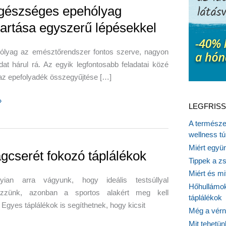
gészséges epehólyag
tartása egyszerű lépésekkel
ólyag az emésztőrendszer fontos szerve, nagyon
dat hárul rá. Az egyik legfontosabb feladatai közé
 az epefolyadék összegyűjtése […]
»
LEGFRISS
ges
A természet
ag
wellness tú
ása
Miért együn
ű
gcserét fokozó táplálékok
Tippek a z
el
Miért és m
yian arra vágyunk, hogy ideális testsúllyal
Hőhullámok
ezzünk, azonban a sportos alakért meg kell
táplálékok
 Egyes táplálékok is segíthetnek, hogy kicsit
Még a vérn
Mit tehetü