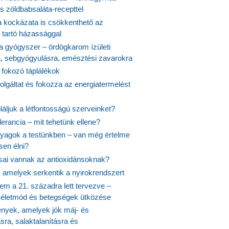
s zöldbabsaláta-recepttel
 kockázata is csökkenthető az
 tartó házassággal
 a gyógyszer – ördögkarom ízületi
a, sebgyógyulásra, emésztési zavarokra
 fokozó táplálékok
olgáltat és fokozza az energiatermelést
áljuk a létfontosságú szerveinket?
lerancia – mit tehetünk ellene?
agok a testünkben – van még értelme
en élni?
usai vannak az antioxidánsoknak?
, amelyek serkentik a nyirokrendszert
em a 21. századra lett tervezve –
ós életmód és betegségek ütközése
yek, amelyek jók máj- és
ásra, salaktalanításra és