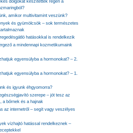
kes dolgokat készítettek régen a
rozmaringból?
jünk, amikor multivitamint veszünk?
nyek és gyümölcsök – sok természetes
 tartalmaznak
regedésgátló hatásokkal is rendelkezik
rgező a mindennapi kozmetikumaink
hatjuk egyensúlyba a hormonokat? – 2.
hatjuk egyensúlyba a hormonokat? – 1.
ünk és igyunk éhgyomorra?
egészségjavító szerepe – jót tesz az
, a bőrnek és a hajnak
 az internetről – segít vagy veszélyes
yek vízhajtó hatással rendelkeznek –
receptekkel