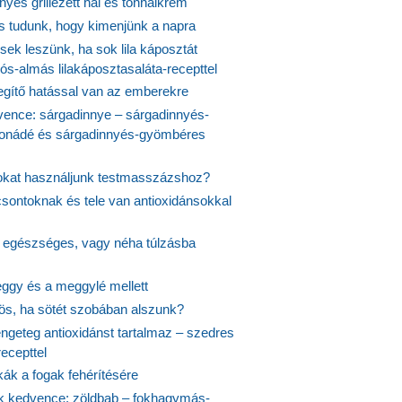
yes grillezett hal és tonhalkrém
is tudunk, hogy kimenjünk a napra
ek leszünk, ha sok lila káposztát
s-almás lilakáposztasaláta-recepttel
egítő hatással van az emberekre
vence: sárgadinnye – sárgadinnyés-
onádé és sárgadinnyés-gyömbéres
jokat használjunk testmasszázshoz?
csontoknak és tele van antioxidánsokkal
s egészséges, vagy néha túlzásba
ggy és a meggylé mellett
yös, ha sötét szobában alszunk?
ngeteg antioxidánst tartalmaz – szedres
ecepttel
kák a fogak fehérítésére
 kedvence: zöldbab – fokhagymás-