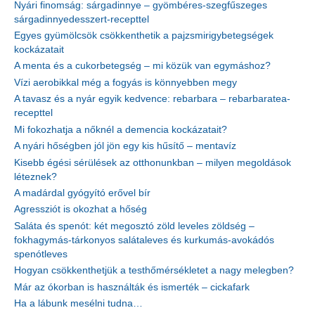
Nyári finomság: sárgadinnye – gyömbéres-szegfűszeges
sárgadinnyedesszert-recepttel
Egyes gyümölcsök csökkenthetik a pajzsmirigybetegségek
kockázatait
A menta és a cukorbetegség – mi közük van egymáshoz?
Vízi aerobikkal még a fogyás is könnyebben megy
A tavasz és a nyár egyik kedvence: rebarbara – rebarbaratea-
recepttel
Mi fokozhatja a nőknél a demencia kockázatait?
A nyári hőségben jól jön egy kis hűsítő – mentavíz
Kisebb égési sérülések az otthonunkban – milyen megoldások
léteznek?
A madárdal gyógyító erővel bír
Agressziót is okozhat a hőség
Saláta és spenót: két megosztó zöld leveles zöldség –
fokhagymás-tárkonyos salátaleves és kurkumás-avokádós
spenótleves
Hogyan csökkenthetjük a testhőmérsékletet a nagy melegben?
Már az ókorban is használták és ismerték – cickafark
Ha a lábunk mesélni tudna…