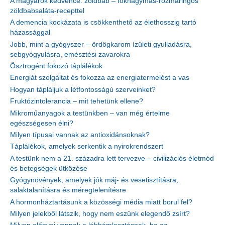
A magyarok kedvence: zöldbab – fokhagymás-rozmaringos
zöldbabsaláta-recepttel
A demencia kockázata is csökkenthető az élethosszig tartó
házassággal
Jobb, mint a gyógyszer – ördögkarom ízületi gyulladásra,
sebgyógyulásra, emésztési zavarokra
Ösztrogént fokozó táplálékok
Energiát szolgáltat és fokozza az energiatermelést a vas
Hogyan tápláljuk a létfontosságú szerveinket?
Fruktózintolerancia – mit tehetünk ellene?
Mikroműanyagok a testünkben – van még értelme
egészségesen élni?
Milyen típusai vannak az antioxidánsoknak?
Táplálékok, amelyek serkentik a nyirokrendszert
A testünk nem a 21. századra lett tervezve – civilizációs életmód
és betegségek ütközése
Gyógynövények, amelyek jók máj- és vesetisztításra,
salaktalanításra és méregtelenítésre
A hormonháztartásunk a közösségi média miatt borul fel?
Milyen jelekből látszik, hogy nem eszünk elegendő zsírt?