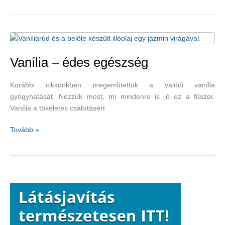
idegesség,
a
keringés
és
az
emésztés
Vanília – édes egészség
nagymestere:
szagos
Korábbi cikkünkben megemlítettük a valódi vanília
müge
gyógyhatását. Nézzük most, mi mindenre is jó ez a fűszer.
Vanília a tökéletes csábításért
Vanília
Tovább »
–
édes
egészség