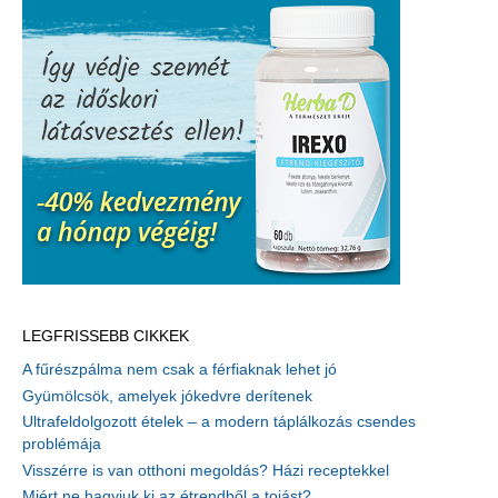
LEGFRISSEBB CIKKEK
A fűrészpálma nem csak a férfiaknak lehet jó
Gyümölcsök, amelyek jókedvre derítenek
Ultrafeldolgozott ételek – a modern táplálkozás csendes
problémája
Visszérre is van otthoni megoldás? Házi receptekkel
Miért ne hagyjuk ki az étrendből a tojást?