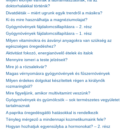
Milyen előnyei vannak a lábhámlasztásnak, ha az
doktorhalakkal történik?
Divatdiéták – miért ugrunk egyik trendről a másikra?
Ki és mire használhatja a magnéziumolajat?
Gyógynövények fájdalomcsillapításra – 2. rész
Gyógynövények fájdalomcsillapításra – 1. rész
Milyen vitaminokra és ásványi anyagokra van szükség az
egészséges öregedéshez?
Aktivitást fokozó, energianövelő ételek és italok
Mennyire ismeri a teste jelzéseit?
Mire jó a rózsalekvár?
Magas vérnyomásra gyógynövények és fűszernövények
Milyen érdekes dolgokat készítettek régen a királynők
rozmaringból?
Mire figyeljünk, amikor multivitamint veszünk?
Gyógynövények és gyümölcsök – sok természetes vegyületet
tartalmaznak
A paprika öregedésgátló hatásokkal is rendelkezik
Tényleg mérgező a mindennapi kozmetikumaink fele?
Hogyan hozhatjuk egyensúlyba a hormonokat? – 2. rész