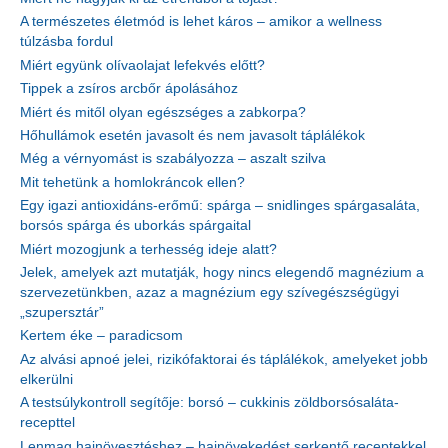
A természetes életmód is lehet káros – amikor a wellness
túlzásba fordul
Miért együnk olívaolajat lefekvés előtt?
Tippek a zsíros arcbőr ápolásához
Miért és mitől olyan egészséges a zabkorpa?
Hőhullámok esetén javasolt és nem javasolt táplálékok
Még a vérnyomást is szabályozza – aszalt szilva
Mit tehetünk a homlokráncok ellen?
Egy igazi antioxidáns-erőmű: spárga – snidlinges spárgasaláta,
borsós spárga és uborkás spárgaital
Miért mozogjunk a terhesség ideje alatt?
Jelek, amelyek azt mutatják, hogy nincs elegendő magnézium a
szervezetünkben, azaz a magnézium egy szívegészségügyi
„szupersztár”
Kertem éke – paradicsom
Az alvási apnoé jelei, rizikófaktorai és táplálékok, amelyeket jobb
elkerülni
A testsúlykontroll segítője: borsó – cukkinis zöldborsósaláta-
recepttel
Lenmag hajnövesztéshez – hajnövekedést serkentő receptekkel