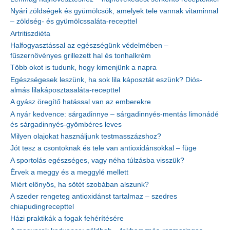
Nyári zöldségek és gyümölcsök, amelyek tele vannak vitaminnal
– zöldség- és gyümölcssaláta-recepttel
Artritiszdiéta
Halfogyasztással az egészségünk védelmében –
fűszernövényes grillezett hal és tonhalkrém
Több okot is tudunk, hogy kimenjünk a napra
Egészségesek leszünk, ha sok lila káposztát eszünk? Diós-
almás lilakáposztasaláta-recepttel
A gyász öregítő hatással van az emberekre
A nyár kedvence: sárgadinnye – sárgadinnyés-mentás limonádé
és sárgadinnyés-gyömbéres leves
Milyen olajokat használjunk testmasszázshoz?
Jót tesz a csontoknak és tele van antioxidánsokkal – füge
A sportolás egészséges, vagy néha túlzásba visszük?
Érvek a meggy és a meggylé mellett
Miért előnyös, ha sötét szobában alszunk?
A szeder rengeteg antioxidánst tartalmaz – szedres
chiapudingrecepttel
Házi praktikák a fogak fehérítésére