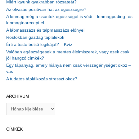
Miért igyunk gyakrabban rózsateát?
Az olvasás pozitívan hat az egészségre?
A lenmag még a csontok egészségét is védi – lenmagpuding- és
lenmagtearecepttel
A lábmasszázs és talpmasszázs előnyei
Rostokban gazdag táplálékok
Érti a teste belső logikáját? – Kvíz
Valóban egészségesek a mentes élelmiszerek, vagy ezek csak
jól hangzó címkék?
Egy tápanyag, amely hiánya nem csak vérszegénységet okoz –
vas
A tudatos táplálkozás stresszt okoz?
ARCHÍVUM
A
r
c
h
CÍMKÉK
í
v