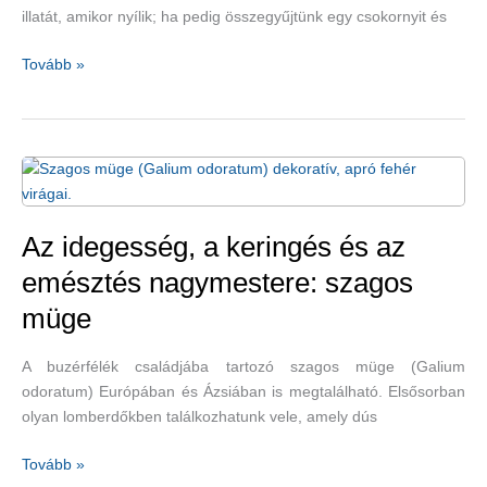
illatát, amikor nyílik; ha pedig összegyűjtünk egy csokornyit és
A
Tovább »
levendula
és
a
jó
egészség
–
hogyan
Az idegesség, a keringés és az
függ
emésztés nagymestere: szagos
össze?
müge
A buzérfélék családjába tartozó szagos müge (Galium
odoratum) Európában és Ázsiában is megtalálható. Elsősorban
olyan lomberdőkben találkozhatunk vele, amely dús
Az
Tovább »