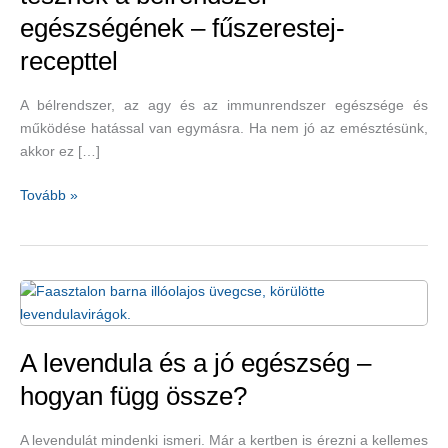
egészségének – fűszerestej-
recepttel
A bélrendszer, az agy és az immunrendszer egészsége és
működése hatással van egymásra. Ha nem jó az emésztésünk,
akkor ez […]
Gyógynövények,
Tovább »
amelyek
jót
tesznek
a
bélrendszer
egészségének
–
A levendula és a jó egészség –
fűszerestej-
hogyan függ össze?
recepttel
A levendulát mindenki ismeri. Már a kertben is érezni a kellemes