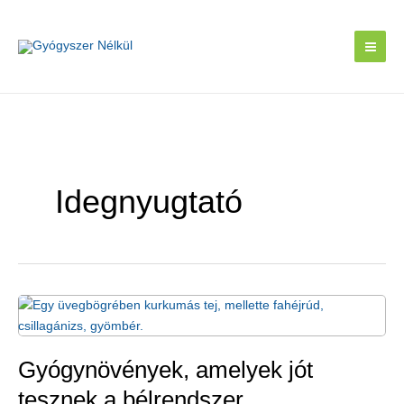
Skip
to
content
Idegnyugtató
Gyógynövények, amelyek jót
tesznek a bélrendszer