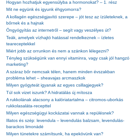
Hogyan hozhatjuk egyensúlyba a hormonokat? – 1. rész
Mit ne együnk és igyunk éhgyomorra?
A kollagén egészségjavító szerepe – jót tesz az ízületeknek, a
bőrnek és a hajnak
Öngyógyítás az internetről – segít vagy veszélyes út?
Teák, amelyek vízhajtó hatással rendelkeznek – ízletes
teareceptekkel
Miért jobb az orrunkon és nem a szánkon lélegezni?
Tényleg szükségünk van ennyi vitaminra, vagy csak jól hangzó
marketing?
A száraz bőr nemcsak télen, hanem minden évszakban
probléma lehet – sheavajas arcmaszkok
Milyen gyógyteát igyanak az egyes csillagjegyek?
Túl sok vizet iszunk? A hidratálás új mítosza
A rukkolának alacsony a kalóriatartalma – citromos-uborkás
rukkolasaláta-recepttel
Milyen egészségügyi kockázatai vannak a repülésnek?
Illatos és szép: levendula – levendulás balzsam, levendulás-
barackos limonádé
Milyen tünetekre számítsunk, ha epekövünk van?