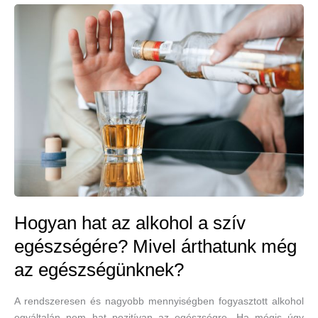
megfelelő
egészsége,
túlzott
cukorfogyasztás
–
ezeket
nem
tolerálja
a
szív
Hogyan hat az alkohol a szív
egészségére? Mivel árthatunk még
az egészségünknek?
A rendszeresen és nagyobb mennyiségben fogyasztott alkohol
egyáltalán nem hat pozitívan az egészségre. Ha mégis úgy