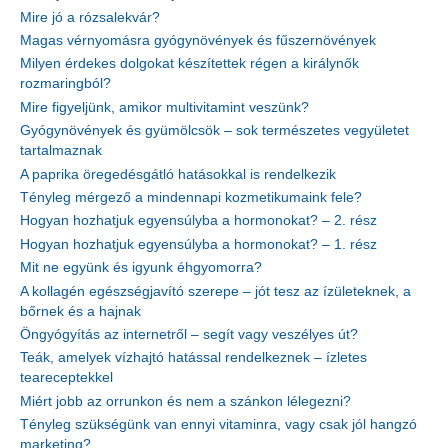
Mire jó a rózsalekvár?
Magas vérnyomásra gyógynövények és fűszernövények
Milyen érdekes dolgokat készítettek régen a királynők
rozmaringból?
Mire figyeljünk, amikor multivitamint veszünk?
Gyógynövények és gyümölcsök – sok természetes vegyületet
tartalmaznak
A paprika öregedésgátló hatásokkal is rendelkezik
Tényleg mérgező a mindennapi kozmetikumaink fele?
Hogyan hozhatjuk egyensúlyba a hormonokat? – 2. rész
Hogyan hozhatjuk egyensúlyba a hormonokat? – 1. rész
Mit ne együnk és igyunk éhgyomorra?
A kollagén egészségjavító szerepe – jót tesz az ízületeknek, a
bőrnek és a hajnak
Öngyógyítás az internetről – segít vagy veszélyes út?
Teák, amelyek vízhajtó hatással rendelkeznek – ízletes
teareceptekkel
Miért jobb az orrunkon és nem a szánkon lélegezni?
Tényleg szükségünk van ennyi vitaminra, vagy csak jól hangzó
marketing?