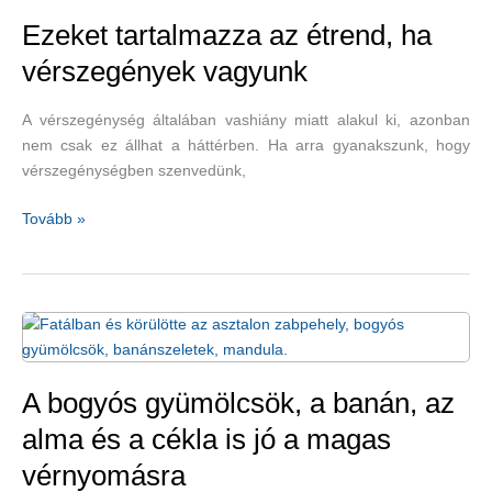
van
–
Ezeket tartalmazza az étrend, ha
gyógynövények
vérszegények vagyunk
szédülés
ellen
A vérszegénység általában vashiány miatt alakul ki, azonban
nem csak ez állhat a háttérben. Ha arra gyanakszunk, hogy
vérszegénységben szenvedünk,
Ezeket
Tovább »
tartalmazza
az
étrend,
ha
vérszegények
vagyunk
A bogyós gyümölcsök, a banán, az
alma és a cékla is jó a magas
vérnyomásra