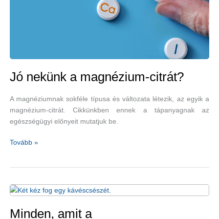
rész
Jó nekünk a magnézium-citrát?
A magnéziumnak sokféle típusa és változata létezik, az egyik a
magnézium-citrát. Cikkünkben ennek a tápanyagnak az
egészségügyi előnyeit mutatjuk be.
Jó
Tovább »
nekünk
a
magnézium-
citrát?
Minden, amit a