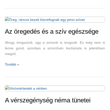
magas
vérnyomás
természetes
gyógymódjai
–
1.
Az öregedés és a szív egészsége
rész
Ahogy öregszünk, úgy a szívünk is öregszik. Ez még nem is
lenne gond, azonban a szívroham kockázata is jelentősen
megnő.
Az
Tovább »
öregedés
és
a
szív
egészsége
A vérszegénység néma tünetei