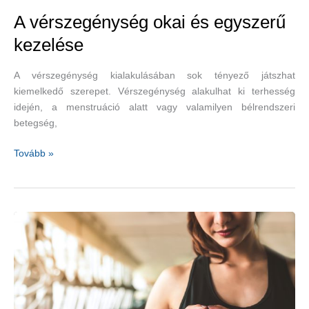
A vérszegénység okai és egyszerű
kezelése
A vérszegénység kialakulásában sok tényező játszhat
kiemelkedő szerepet. Vérszegénység alakulhat ki terhesség
idején, a menstruáció alatt vagy valamilyen bélrendszeri
betegség,
A
Tovább »
vérszegénység
okai
és
egyszerű
kezelése