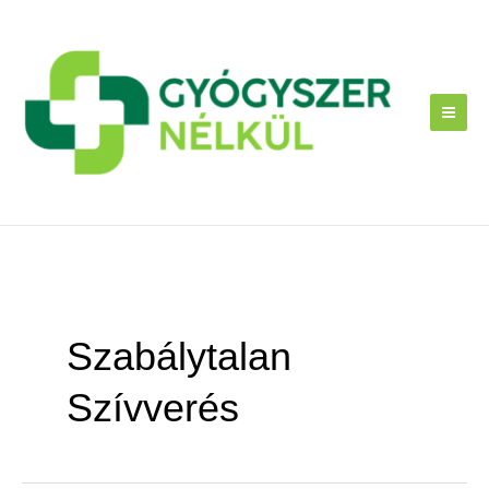
Skip
to
content
Szabálytalan
Szívverés