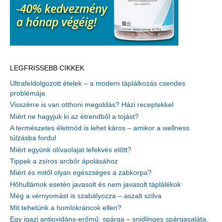
LEGFRISSEBB CIKKEK
Ultrafeldolgozott ételek – a modern táplálkozás csendes
problémája
Visszérre is van otthoni megoldás? Házi receptekkel
Miért ne hagyjuk ki az étrendből a tojást?
A természetes életmód is lehet káros – amikor a wellness
túlzásba fordul
Miért együnk olívaolajat lefekvés előtt?
Tippek a zsíros arcbőr ápolásához
Miért és mitől olyan egészséges a zabkorpa?
Hőhullámok esetén javasolt és nem javasolt táplálékok
Még a vérnyomást is szabályozza – aszalt szilva
Mit tehetünk a homlokráncok ellen?
Egy igazi antioxidáns-erőmű: spárga – snidlinges spárgasaláta,