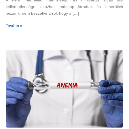
A nem megfelelő mennyiségű és minőségű alvás sok
kellemetlenséget okozhat: másnap fáradtak és kimerültek
leszünk, nem beszélve arról, hogy a […]
Jobban
Tovább »
tudunk
aludni,
és
a
hangulatunk
is
jobb
lesz
a
magnéziumkiegészítőktől