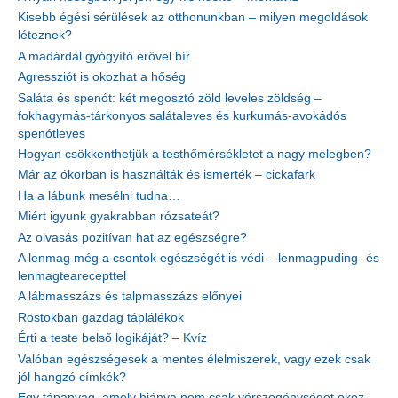
Kisebb égési sérülések az otthonunkban – milyen megoldások
léteznek?
A madárdal gyógyító erővel bír
Agressziót is okozhat a hőség
Saláta és spenót: két megosztó zöld leveles zöldség –
fokhagymás-tárkonyos salátaleves és kurkumás-avokádós
spenótleves
Hogyan csökkenthetjük a testhőmérsékletet a nagy melegben?
Már az ókorban is használták és ismerték – cickafark
Ha a lábunk mesélni tudna…
Miért igyunk gyakrabban rózsateát?
Az olvasás pozitívan hat az egészségre?
A lenmag még a csontok egészségét is védi – lenmagpuding- és
lenmagtearecepttel
A lábmasszázs és talpmasszázs előnyei
Rostokban gazdag táplálékok
Érti a teste belső logikáját? – Kvíz
Valóban egészségesek a mentes élelmiszerek, vagy ezek csak
jól hangzó címkék?
Egy tápanyag, amely hiánya nem csak vérszegénységet okoz –