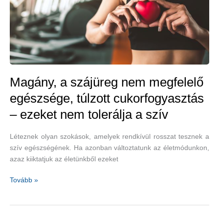
Magány, a szájüreg nem megfelelő
egészsége, túlzott cukorfogyasztás
– ezeket nem tolerálja a szív
Léteznek olyan szokások, amelyek rendkívül rosszat tesznek a
szív egészségének. Ha azonban változtatunk az életmódunkon,
azaz kiiktatjuk az életünkből ezeket
Magány,
Tovább »
a
szájüreg
nem