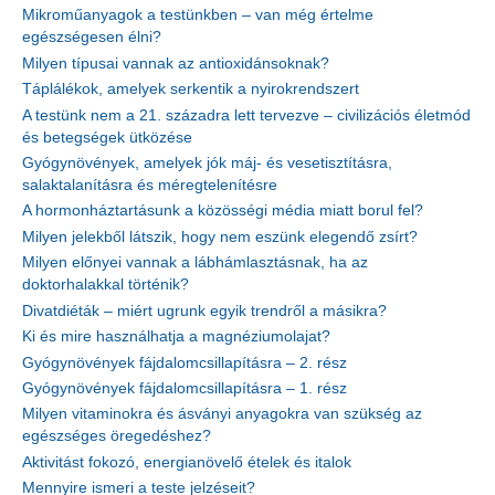
Mikroműanyagok a testünkben – van még értelme
egészségesen élni?
Milyen típusai vannak az antioxidánsoknak?
Táplálékok, amelyek serkentik a nyirokrendszert
A testünk nem a 21. századra lett tervezve – civilizációs életmód
és betegségek ütközése
Gyógynövények, amelyek jók máj- és vesetisztításra,
salaktalanításra és méregtelenítésre
A hormonháztartásunk a közösségi média miatt borul fel?
Milyen jelekből látszik, hogy nem eszünk elegendő zsírt?
Milyen előnyei vannak a lábhámlasztásnak, ha az
doktorhalakkal történik?
Divatdiéták – miért ugrunk egyik trendről a másikra?
Ki és mire használhatja a magnéziumolajat?
Gyógynövények fájdalomcsillapításra – 2. rész
Gyógynövények fájdalomcsillapításra – 1. rész
Milyen vitaminokra és ásványi anyagokra van szükség az
egészséges öregedéshez?
Aktivitást fokozó, energianövelő ételek és italok
Mennyire ismeri a teste jelzéseit?