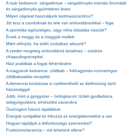
A nyár kedvence: sárgadinnye – sárgadinnyés-mentás limonádé
és sárgadinnyés-gyömbéres leves
Milyen olajokat használjunk testmasszázshoz?
Jót tesz a csontoknak és tele van antioxidánsokkal – füge
A sportolás egészséges, vagy néha túlzásba visszük?
Érvek a meggy és a meggylé mellett
Miért előnyös, ha sötét szobában alszunk?
A szeder rengeteg antioxidánst tartalmaz – szedres
chiapudingrecepttel
Házi praktikák a fogak fehérítésére
A magyarok kedvence: zöldbab – fokhagymás-rozmaringos
zöldbabsaláta-recepttel
A demencia kockázata is csökkenthető az élethosszig tartó
házassággal
Jobb, mint a gyógyszer – ördögkarom ízületi gyulladásra,
sebgyógyulásra, emésztési zavarokra
Ösztrogént fokozó táplálékok
Energiát szolgáltat és fokozza az energiatermelést a vas
Hogyan tápláljuk a létfontosságú szerveinket?
Fruktózintolerancia – mit tehetünk ellene?