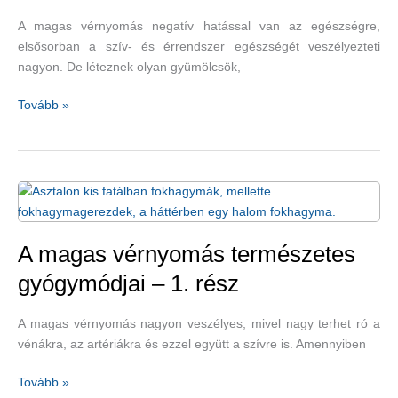
A magas vérnyomás negatív hatással van az egészségre,
elsősorban a szív- és érrendszer egészségét veszélyezteti
nagyon. De léteznek olyan gyümölcsök,
A
Tovább »
bogyós
gyümölcsök,
a
banán,
az
alma
és
A magas vérnyomás természetes
a
gyógymódjai – 1. rész
cékla
is
A magas vérnyomás nagyon veszélyes, mivel nagy terhet ró a
jó
vénákra, az artériákra és ezzel együtt a szívre is. Amennyiben
a
magas
A
Tovább »
vérnyomásra