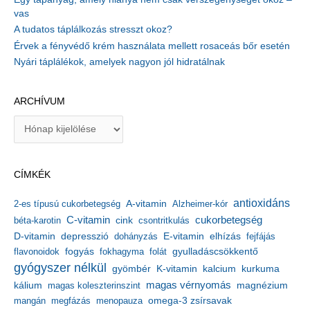
vas
A tudatos táplálkozás stresszt okoz?
Érvek a fényvédő krém használata mellett rosaceás bőr esetén
Nyári táplálékok, amelyek nagyon jól hidratálnak
ARCHÍVUM
A
r
c
h
CÍMKÉK
í
v
antioxidáns
A-vitamin
2-es típusú cukorbetegség
Alzheimer-kór
u
m
C-vitamin
cukorbetegség
béta-karotin
cink
csontritkulás
depresszió
E-vitamin
D-vitamin
dohányzás
elhízás
fejfájás
gyulladáscsökkentő
flavonoidok
fogyás
fokhagyma
folát
gyógyszer nélkül
kalcium
gyömbér
K-vitamin
kurkuma
kálium
magas vérnyomás
magnézium
magas koleszterinszint
mangán
megfázás
menopauza
omega-3 zsírsavak