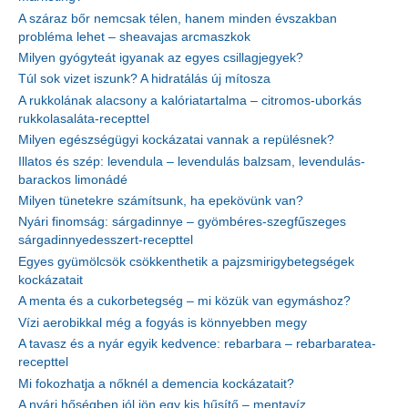
A száraz bőr nemcsak télen, hanem minden évszakban
probléma lehet – sheavajas arcmaszkok
Milyen gyógyteát igyanak az egyes csillagjegyek?
Túl sok vizet iszunk? A hidratálás új mítosza
A rukkolának alacsony a kalóriatartalma – citromos-uborkás
rukkolasaláta-recepttel
Milyen egészségügyi kockázatai vannak a repülésnek?
Illatos és szép: levendula – levendulás balzsam, levendulás-
barackos limonádé
Milyen tünetekre számítsunk, ha epekövünk van?
Nyári finomság: sárgadinnye – gyömbéres-szegfűszeges
sárgadinnyedesszert-recepttel
Egyes gyümölcsök csökkenthetik a pajzsmirigybetegségek
kockázatait
A menta és a cukorbetegség – mi közük van egymáshoz?
Vízi aerobikkal még a fogyás is könnyebben megy
A tavasz és a nyár egyik kedvence: rebarbara – rebarbaratea-
recepttel
Mi fokozhatja a nőknél a demencia kockázatait?
A nyári hőségben jól jön egy kis hűsítő – mentavíz