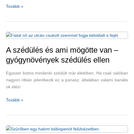
Banális,
Tovább »
de
komoly
okai
is
lehetnek
a
A szédülés és ami mögötte van –
szédülésnek
gyógynövények szédülés ellen
Egyszer biztos mindenki szédült már életében. Ha csak valóban
nagyon ritkán jelentkezik ez a panasz, általában valami banális
ok idézi
A
Tovább »
szédülés
és
ami
mögötte