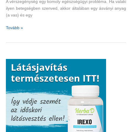
A vérszegénység egy komoly egészségügyi probléma. Ha valaki
ilyen betegségben szenved, akkor általában egy ásványi anyag
(a vas) és egy
A
Tovább »
vérszegénység
néma
tünetei