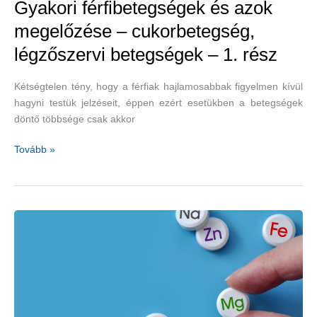
Gyakori férfibetegségek és azok
megelőzése – cukorbetegség,
légzőszervi betegségek – 1. rész
Kétségtelen tény, hogy a férfiak hajlamosabbak figyelmen kívül
hagyni testük jelzéseit, éppen ezért esetükben a betegségek
döntő többsége csak akkor
Gyakori
Tovább »
férfibetegségek
és
azok
megelőzése
–
cukorbetegség,
légzőszervi
betegségek
–
1.