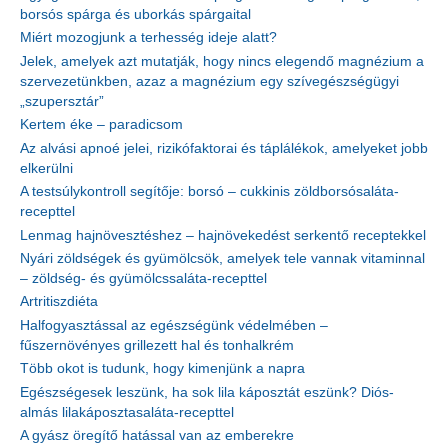
borsós spárga és uborkás spárgaital
Miért mozogjunk a terhesség ideje alatt?
Jelek, amelyek azt mutatják, hogy nincs elegendő magnézium a
szervezetünkben, azaz a magnézium egy szívegészségügyi
„szupersztár”
Kertem éke – paradicsom
Az alvási apnoé jelei, rizikófaktorai és táplálékok, amelyeket jobb
elkerülni
A testsúlykontroll segítője: borsó – cukkinis zöldborsósaláta-
recepttel
Lenmag hajnövesztéshez – hajnövekedést serkentő receptekkel
Nyári zöldségek és gyümölcsök, amelyek tele vannak vitaminnal
– zöldség- és gyümölcssaláta-recepttel
Artritiszdiéta
Halfogyasztással az egészségünk védelmében –
fűszernövényes grillezett hal és tonhalkrém
Több okot is tudunk, hogy kimenjünk a napra
Egészségesek leszünk, ha sok lila káposztát eszünk? Diós-
almás lilakáposztasaláta-recepttel
A gyász öregítő hatással van az emberekre