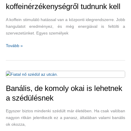
koffeinérzékenységről tudnunk kell
A koffein stimuláló hatással van a központi idegrendszerre. Jobb
hangulatot eredményez, és még energiával is feltölti a
szervezetünket. Egyes személyek
Minden,
Tovább »
amit
a
koffeinérzékenységről
tudnunk
kell
Banális, de komoly okai is lehetnek
a szédülésnek
Egyszer biztos mindenki szédült már életében. Ha csak valóban
nagyon ritkán jelentkezik ez a panasz, általában valami banális
ok okozza,