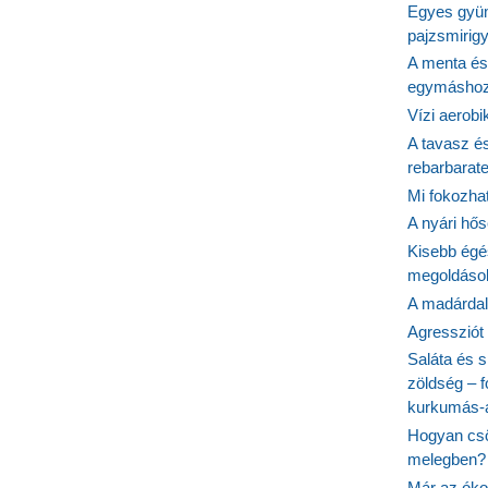
Egyes gyüm
pajzsmirig
A menta és
egymásho
Vízi aerob
A tavasz é
rebarbarate
Mi fokozha
A nyári hős
Kisebb égé
megoldások
A madárdal 
Agressziót
Saláta és s
zöldség – 
kurkumás-
Hogyan csö
melegben?
Már az óko