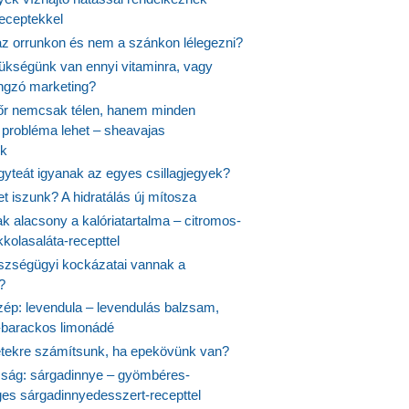
receptekkel
 az orrunkon és nem a szánkon lélegezni?
ükségünk van ennyi vitaminra, vagy
angzó marketing?
őr nemcsak télen, hanem minden
probléma lehet – sheavajas
k
gyteát igyanak az egyes csillagjegyek?
et iszunk? A hidratálás új mítosza
k alacsony a kalóriatartalma – citromos-
kolasaláta-recepttel
szségügyi kockázatai vannak a
?
szép: levendula – levendulás balzsam,
-barackos limonádé
etekre számítsunk, ha epekövünk van?
mság: sárgadinnye – gyömbéres-
es sárgadinnyedesszert-recepttel