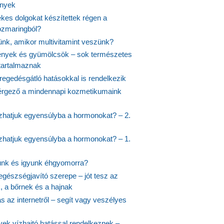
ények
kes dolgokat készítettek régen a
rozmaringból?
jünk, amikor multivitamint veszünk?
nyek és gyümölcsök – sok természetes
 tartalmaznak
regedésgátló hatásokkal is rendelkezik
rgező a mindennapi kozmetikumaink
hatjuk egyensúlyba a hormonokat? – 2.
hatjuk egyensúlyba a hormonokat? – 1.
ünk és igyunk éhgyomorra?
egészségjavító szerepe – jót tesz az
, a bőrnek és a hajnak
 az internetről – segít vagy veszélyes
yek vízhajtó hatással rendelkeznek –