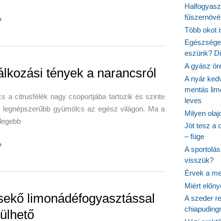
Halfogyasz
fűszernövén
»
Több okot 
Egészséges
eszünk? Dió
sök,
A gyász ör
álkozási tények a narancsról
A nyár ked
k
mentás lim
s a citrusfélék nagy csoportjába tartozik és szinte
leves
ást
k legnépszerűbb gyümölcs az egész világon. Ma a
Milyen ola
legebb
Jót tesz a 
– füge
zási
»
A sportolá
visszük?
Érvek a me
ól
Miért előn
sekő limonádéfogyasztással
A szeder re
chiapudingr
rülhető