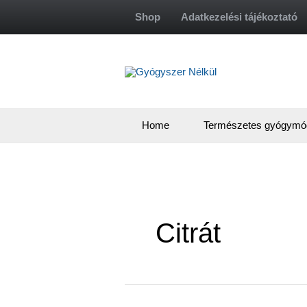
Skip
Shop
Adatkezelési tájékoztató
to
content
Home
Természetes gyógymó
Citrát