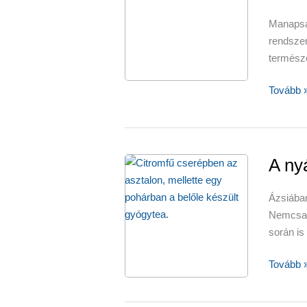
Manapsá
rendsz
termész
A
Tovább 
vesekő
limonád
elkerülh
A ny
Ázsiába
Nemcsak 
során is
A
Tovább 
nyár
slágere: