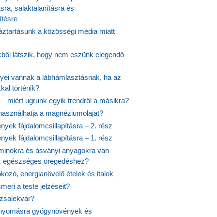
ásra, salaktalanításra és
ítésre
ztartásunk a közösségi média miatt
ekből látszik, hogy nem eszünk elegendő
nyei vannak a lábhámlasztásnak, ha az
kal történik?
 – miért ugrunk egyik trendről a másikra?
 használhatja a magnéziumolajat?
yek fájdalomcsillapításra – 2. rész
yek fájdalomcsillapításra – 1. rész
aminokra és ásványi anyagokra van
z egészséges öregedéshez?
fokozó, energianövelő ételek és italok
meri a teste jelzéseit?
ózsalekvár?
nyomásra gyógynövények és