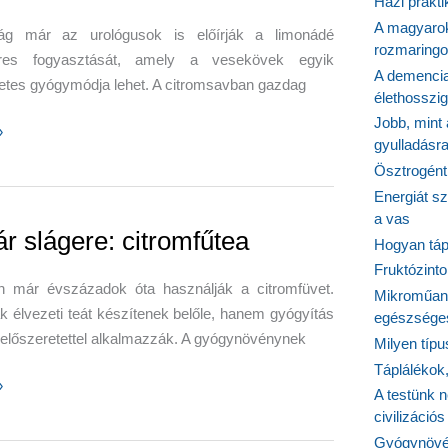
Házi prakti
A magyarok
g már az urológusok is előírják a limonádé
rozmaringo
eres fogyasztását, amely a vesekövek egyik
A demencia
etes gyógymódja lehet. A citromsavban gazdag
élethosszig
Jobb, mint
»
gyulladásr
Ösztrogént
éfogyasztással
Energiát sz
ető
a vas
ár slágere: citromfűtea
Hogyan tápl
Fruktózinto
n már évszázadok óta használják a citromfüvet.
Mikroműany
élvezeti teát készítenek belőle, hanem gyógyítás
egészséges
 előszeretettel alkalmazzák. A gyógynövénynek
Milyen típ
Táplálékok
»
A testünk n
civilizáci
Gyógynövén