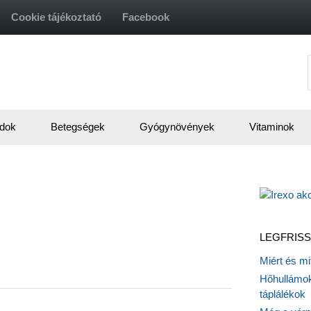
Cookie tájékoztató
Facebook
f
dok
Betegségek
Gyógynövények
Vitaminok
LEGFRISS
Miért és m
Hőhullámok
táplálékok