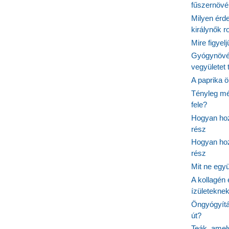
fűszernöv
Milyen érde
királynők 
Mire figyel
Gyógynövé
vegyületet
A paprika ö
Tényleg mé
fele?
Hogyan hoz
rész
Hogyan hoz
rész
Mit ne egy
A kollagén 
ízületeknek
Öngyógyítás
út?
Teák, amel