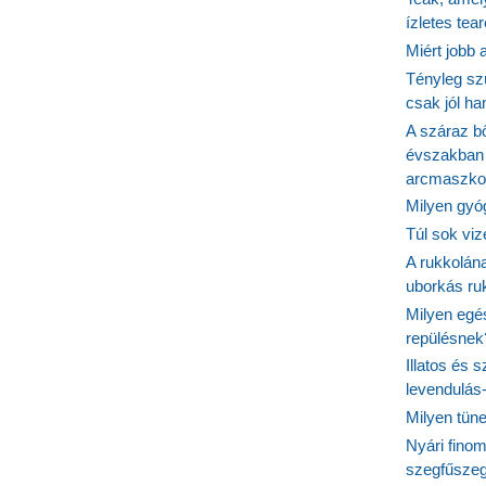
ízletes tea
Miért jobb
Tényleg sz
csak jól h
A száraz b
évszakban 
arcmaszko
Milyen gyó
Túl sok viz
A rukkolána
uborkás ruk
Milyen egé
repülésnek
Illatos és 
levendulás
Milyen tün
Nyári fino
szegfűszeg