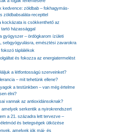
kák a fogak fehérítésére
 kedvence: zöldbab – fokhagymás-
s zöldbabsaláta-recepttel
 kockázata is csökkenthető az
 tartó házassággal
 a gyógyszer – ördögkarom ízületi
a, sebgyógyulásra, emésztési zavarokra
 fokozó táplálékok
olgáltat és fokozza az energiatermelést
áljuk a létfontosságú szerveinket?
lerancia – mit tehetünk ellene?
agok a testünkben – van még értelme
en élni?
usai vannak az antioxidánsoknak?
, amelyek serkentik a nyirokrendszert
em a 21. századra lett tervezve –
ós életmód és betegségek ütközése
yek, amelyek jók máj- és