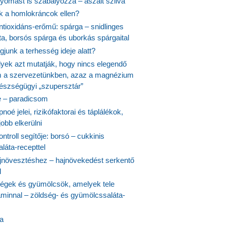
yomást is szabályozza – aszalt szilva
nk a homlokráncok ellen?
ntioxidáns-erőmű: spárga – snidlinges
ta, borsós spárga és uborkás spárgaital
junk a terhesség ideje alatt?
lyek azt mutatják, hogy nincs elegendő
 a szervezetünkben, azaz a magnézium
észségügyi „szupersztár”
 – paradicsom
noé jelei, rizikófaktorai és táplálékok,
obb elkerülni
ontroll segítője: borsó – cukkinis
láta-recepttel
növesztéshez – hajnövekedést serkentő
l
ségek és gyümölcsök, amelyek tele
aminnal – zöldség- és gyümölcssaláta-
ta