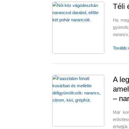
Téli
Ha megk
gyümöl
narancs.
Téli
Tovább 
és
őszi
kedvenc
–
A le
narancs
amel
– nar
Már kor
erősítés
érhetjük