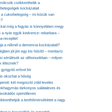
ölcsök csökkenthetik a
ybetegségek kockázatait
 a cukorbetegség – mi közük van
z?
ikkal még a fogyás is könnyebben megy
s a nyár egyik kedvence: rebarbara –
a-recepttel
tja a nőknél a demencia kockázatait?
égben jól jön egy kis hűsítő – mentavíz
si sérülések az otthonunkban – milyen
 léteznek?
gyógyító erővel bír
 is okozhat a hőség
penót: két megosztó zöld leveles
fokhagymás-tárkonyos salátaleves és
avokádós spenótleves
kkenthetjük a testhőmérsékletet a nagy
rban is használták és ismerték –