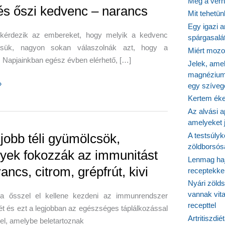
Még a vérn
 és őszi kedvenc – narancs
Mit tehetü
Egy igazi a
érdezik az embereket, hogy melyik a kedvenc
spárgasalá
csük, nagyon sokan válaszolnák azt, hogy a
Miért mozog
 Napjainkban egész évben elérhető, […]
Jelek, ame
magnézium
»
egy szíveg
Kertem éke
Az alvási ap
amelyeket j
gjobb téli gyümölcsök,
A testsúlyk
zöldborsósa
yek fokozzák az immunitást
Lenmag haj
ancs, citrom, grépfrút, kivi
receptekke
Nyári zöld
vannak vit
a ősszel el kellene kezdeni az immunrendszer
recepttel
ét és ezt a legjobban az egészséges táplálkozással
Artritiszdié
 el, amelybe beletartoznak