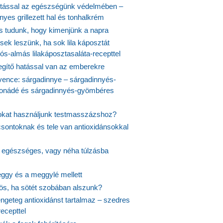
tással az egészségünk védelmében –
yes grillezett hal és tonhalkrém
is tudunk, hogy kimenjünk a napra
ek leszünk, ha sok lila káposztát
s-almás lilakáposztasaláta-recepttel
egítő hatással van az emberekre
vence: sárgadinnye – sárgadinnyés-
onádé és sárgadinnyés-gyömbéres
jokat használjunk testmasszázshoz?
csontoknak és tele van antioxidánsokkal
s egészséges, vagy néha túlzásba
ggy és a meggylé mellett
yös, ha sötét szobában alszunk?
ngeteg antioxidánst tartalmaz – szedres
ecepttel