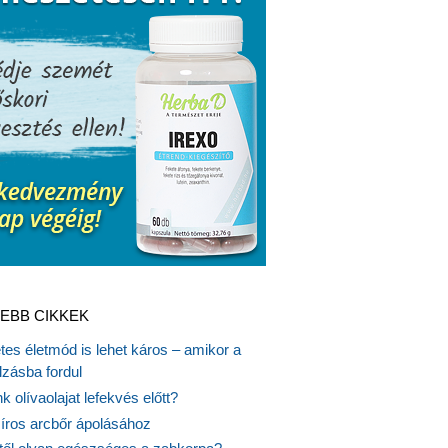
EBB CIKKEK
es életmód is lehet káros – amikor a
lzásba fordul
k olívaolajat lefekvés előtt?
síros arcbőr ápolásához