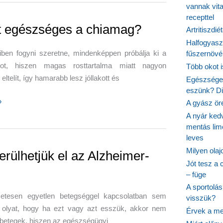
vannak vit
recepttel
g
t egészséges a chiamag?
Artritiszdié
Halfogyasz
ben fogyni szeretne, mindenképpen próbálja ki a
fűszernövén
ot, hiszen magas rosttartalma miatt nagyon
Több okot 
eltelít, így hamarabb lesz jóllakott és
Egészséges
eszünk? Dió
»
A gyász ör
ges
A nyár ked
mentás lim
leves
?
Milyen ola
erülhetjük el az Alzheimer-
Jót tesz a 
– füge
A sportolá
etesen egyetlen betegséggel kapcsolatban sem
visszük?
k olyat, hogy ha ezt vagy azt esszük, akkor nem
Érvek a me
betegek, hiszen az egészségügyi