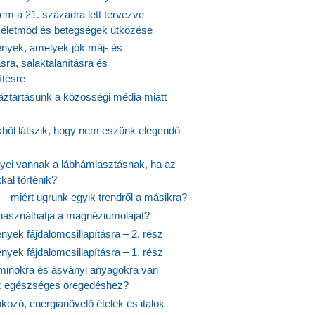
em a 21. századra lett tervezve –
ós életmód és betegségek ütközése
yek, amelyek jók máj- és
ásra, salaktalanításra és
ítésre
ztartásunk a közösségi média miatt
ekből látszik, hogy nem eszünk elegendő
nyei vannak a lábhámlasztásnak, ha az
kal történik?
 – miért ugrunk egyik trendről a másikra?
 használhatja a magnéziumolajat?
yek fájdalomcsillapításra – 2. rész
yek fájdalomcsillapításra – 1. rész
aminokra és ásványi anyagokra van
z egészséges öregedéshez?
fokozó, energianövelő ételek és italok