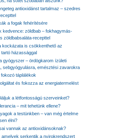
yös, ha sötét szobában alszunk?
ngeteg antioxidánst tartalmaz – szedres
ecepttel
kák a fogak fehérítésére
 kedvence: zöldbab – fokhagymás-
s zöldbabsaláta-recepttel
 kockázata is csökkenthető az
 tartó házassággal
 a gyógyszer – ördögkarom ízületi
a, sebgyógyulásra, emésztési zavarokra
 fokozó táplálékok
olgáltat és fokozza az energiatermelést
áljuk a létfontosságú szerveinket?
lerancia – mit tehetünk ellene?
agok a testünkben – van még értelme
en élni?
usai vannak az antioxidánsoknak?
, amelyek serkentik a nyirokrendszert