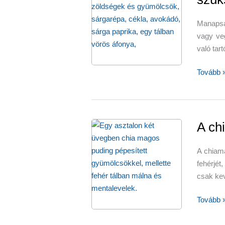
Manapsá
vagy veg
való tar
Milyen
Tovább 
kiegészí
lehet
szükség
a
A ch
vegetár
A chiam
fehérjét
csak kev
A
Tovább 
chiamag
és