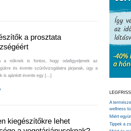
észítők a prosztata
zségéért
 a nőknek is fontos, hogy odafigyeljenek az
gükre és évente szűrővizsgálatra járjanak, úgy a
ak is ajánlott évente egy […]
tők
»
LEGFRISS
A természet
a
wellness tú
géért
Miért együn
en kiegészítőkre lehet
Tippek a z
sége a vegetáriánusoknak?