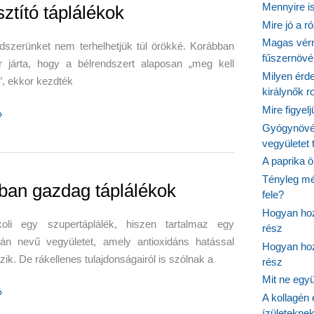
Mennyire is
sztító táplálékok
Mire jó a r
Magas vér
dszerünket nem terhelhetjük túl örökké. Korábban
fűszernöv
r járta, hogy a bélrendszert alaposan „meg kell
Milyen érde
i”, ekkor kezdték
királynők 
Mire figyel
tó
»
Gyógynövé
ok
vegyületet
A paprika ö
Tényleg mé
ban gazdag táplálékok
fele?
Hogyan hoz
oli egy szupertáplálék, hiszen tartalmaz egy
rész
afán nevű vegyületet, amely antioxidáns hatással
Hogyan hoz
zik. De rákellenes tulajdonságairól is szólnak a
rész
Mit ne egy
»
A kollagén 
ízületeknek