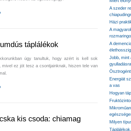
Miért előn
A szeder re
»
chiapudingr
jük
Házi prakti
A magyarok
rozmaringo
r-
iumdús táplálékok
A demencia
élethosszig
Jobb, mint
korunkban úgy tanultuk, hogy azért is kell sok
gyulladásr
ni, mivel ez jót tesz a csontjainknak, hiszen tele van
Ösztrogént
mal.
Energiát sz
a vas
dús
»
Hogyan tápl
ok
Fruktózinto
Mikroműany
egészséges
cska kis csoda: chiamag
Milyen típ
Táplálékok