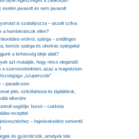
itől olyan egészséges a zabkorpa?
 esetén javasolt és nem javasolt
yomást is szabályozza – aszalt szilva
nk a homlokráncok ellen?
ntioxidáns-erőmű: spárga – snidlinges
ta, borsós spárga és uborkás spárgaital
junk a terhesség ideje alatt?
lyek azt mutatják, hogy nincs elegendő
 a szervezetünkben, azaz a magnézium
észségügyi „szupersztár”
 – paradicsom
noé jelei, rizikófaktorai és táplálékok,
obb elkerülni
ontroll segítője: borsó – cukkinis
láta-recepttel
növesztéshez – hajnövekedést serkentő
l
ségek és gyümölcsök, amelyek tele