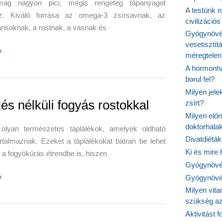
mag nagyon pici, mégis rengeteg tápanyagot
A testünk n
az. Kiváló forrása az omega-3 zsírsavnak, az
civilizáci
ánsoknak, a rostnak, a vasnak és
Gyógynövén
vesetisztít
a
»
méregtelen
A hormonhá
borul fel?
Milyen jel
és nélküli fogyás rostokkal
zsírt?
Milyen elő
doktorhalak
olyan természetes táplálékok, amelyek oldható
Divatdiéták
artalmaznak. Ezeket a táplálékokat bátran be lehet
Ki és mire
ni a fogyókúrás étrendbe is, hiszen
Gyógynövén
»
Gyógynövén
Milyen vit
szükség a
l
Aktivitást 