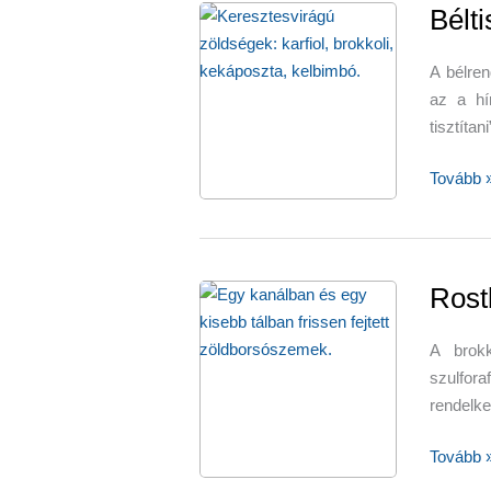
Bélti
A bélren
az a hí
tisztítan
Béltisztí
Tovább 
táplálék
Rost
A brokk
szulfor
rendelke
Rostban
Tovább 
gazdag