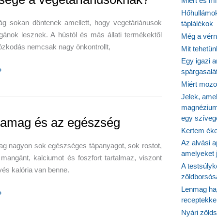
Miért és m
Hőhullámok
g sokan döntenek amellett, hogy vegetáriánusok
táplálékok
ánok lesznek. A hústól és más állati termékektől
Még a vérn
tózkodás nemcsak nagy önkontrollt,
Mit tehetü
Egy igazi a
»
spárgasalá
tőkre
Miért mozog
Jelek, ame
e
magnézium
egy szíveg
iamag és az egészség
iánusoknak?
Kertem éke
Az alvási ap
ag nagyon sok egészséges tápanyagot, sok rostot,
amelyeket j
, mangánt, kalciumot és foszfort tartalmaz, viszont
A testsúlyk
és kalória van benne.
zöldborsósa
Lenmag haj
»
receptekke
Nyári zöld