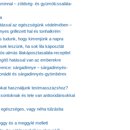
aminnal – zöldség- és gyümölcssaláta-
ta
tással az egészségünk védelmében –
yes grillezett hal és tonhalkrém
is tudunk, hogy kimenjünk a napra
ek leszünk, ha sok lila káposztát
s-almás lilakáposztasaláta-recepttel
egítő hatással van az emberekre
vence: sárgadinnye – sárgadinnyés-
onádé és sárgadinnyés-gyömbéres
jokat használjunk testmasszázshoz?
csontoknak és tele van antioxidánsokkal
s egészséges, vagy néha túlzásba
ggy és a meggylé mellett