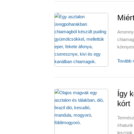
az
egészsé
Miér
Amennyi
chiamag
könnyen 
Miért
Tovább 
egészsé
a
chiamag
Így k
kórt
Termész
írhatun
leszünk 