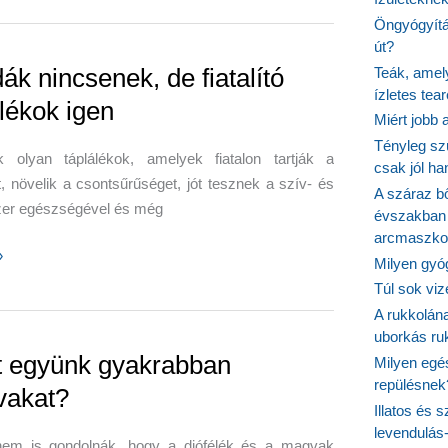
ok
Öngyógyítás
út?
ák nincsenek, de fiatalító
Teák, amel
ízletes tea
álékok igen
Miért jobb
Tényleg sz
k olyan táplálékok, amelyek fiatalon tartják a
csak jól h
, növelik a csontsűrűséget, jót tesznek a szív- és
A száraz b
zer egészségével és még
évszakban 
arcmaszko
»
Milyen gyó
k,
Túl sok viz
A rukkolána
uborkás ruk
ok
t együnk gyakrabban
Milyen egé
repülésnek
akat?
Illatos és 
levendulás
em is gondolnák, hogy a diófélék és a magvak