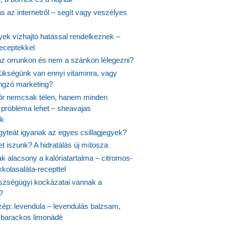
 az internetről – segít vagy veszélyes
yek vízhajtó hatással rendelkeznek –
receptekkel
 az orrunkon és nem a szánkon lélegezni?
ükségünk van ennyi vitaminra, vagy
angzó marketing?
őr nemcsak télen, hanem minden
probléma lehet – sheavajas
k
gyteát igyanak az egyes csillagjegyek?
et iszunk? A hidratálás új mítosza
k alacsony a kalóriatartalma – citromos-
kolasaláta-recepttel
szségügyi kockázatai vannak a
?
szép: levendula – levendulás balzsam,
-barackos limonádé