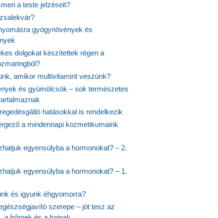
meri a teste jelzéseit?
ózsalekvár?
nyomásra gyógynövények és
ények
kes dolgokat készítettek régen a
rozmaringból?
jünk, amikor multivitamint veszünk?
nyek és gyümölcsök – sok természetes
 tartalmaznak
regedésgátló hatásokkal is rendelkezik
rgező a mindennapi kozmetikumaink
hatjuk egyensúlyba a hormonokat? – 2.
hatjuk egyensúlyba a hormonokat? – 1.
ünk és igyunk éhgyomorra?
egészségjavító szerepe – jót tesz az
, a bőrnek és a hajnak