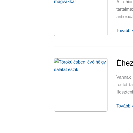
A chia
tartalm
antioxid
Aprócsk
Tovább 
kis
csoda:
chiamag
Éhez
Vannak 
rostot t
illeszte
Éhezés
Tovább 
nélküli
fogyás
rostokka