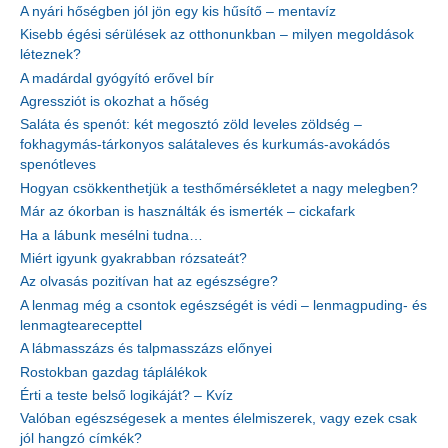
A nyári hőségben jól jön egy kis hűsítő – mentavíz
Kisebb égési sérülések az otthonunkban – milyen megoldások
léteznek?
A madárdal gyógyító erővel bír
Agressziót is okozhat a hőség
Saláta és spenót: két megosztó zöld leveles zöldség –
fokhagymás-tárkonyos salátaleves és kurkumás-avokádós
spenótleves
Hogyan csökkenthetjük a testhőmérsékletet a nagy melegben?
Már az ókorban is használták és ismerték – cickafark
Ha a lábunk mesélni tudna…
Miért igyunk gyakrabban rózsateát?
Az olvasás pozitívan hat az egészségre?
A lenmag még a csontok egészségét is védi – lenmagpuding- és
lenmagtearecepttel
A lábmasszázs és talpmasszázs előnyei
Rostokban gazdag táplálékok
Érti a teste belső logikáját? – Kvíz
Valóban egészségesek a mentes élelmiszerek, vagy ezek csak
jól hangzó címkék?