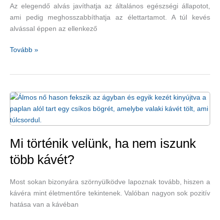
Az elegendő alvás javíthatja az általános egészségi állapotot,
ami pedig meghosszabbíthatja az élettartamot. A túl kevés
alvással éppen az ellenkező
A
Tovább »
várható
élettartam
és
az
alvás
közötti
kapcsolat
Mi történik velünk, ha nem iszunk
több kávét?
Most sokan bizonyára szörnyülködve lapoznak tovább, hiszen a
kávéra mint életmentőre tekintenek. Valóban nagyon sok pozitív
hatása van a kávéban