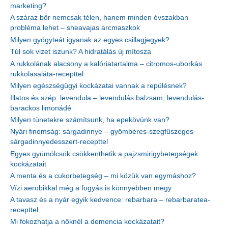
marketing?
A száraz bőr nemcsak télen, hanem minden évszakban
probléma lehet – sheavajas arcmaszkok
Milyen gyógyteát igyanak az egyes csillagjegyek?
Túl sok vizet iszunk? A hidratálás új mítosza
A rukkolának alacsony a kalóriatartalma – citromos-uborkás
rukkolasaláta-recepttel
Milyen egészségügyi kockázatai vannak a repülésnek?
Illatos és szép: levendula – levendulás balzsam, levendulás-
barackos limonádé
Milyen tünetekre számítsunk, ha epekövünk van?
Nyári finomság: sárgadinnye – gyömbéres-szegfűszeges
sárgadinnyedesszert-recepttel
Egyes gyümölcsök csökkenthetik a pajzsmirigybetegségek
kockázatait
A menta és a cukorbetegség – mi közük van egymáshoz?
Vízi aerobikkal még a fogyás is könnyebben megy
A tavasz és a nyár egyik kedvence: rebarbara – rebarbaratea-
recepttel
Mi fokozhatja a nőknél a demencia kockázatait?