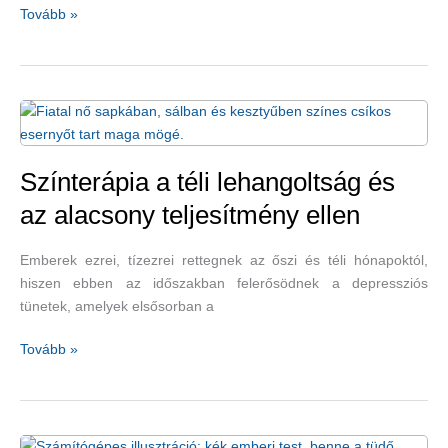
Emlőrák
Tovább »
és
D-
vitamin
–
van
köztük
kapcsolat?
Színterápia a téli lehangoltság és
az alacsony teljesítmény ellen
Emberek ezrei, tízezrei rettegnek az őszi és téli hónapoktól,
hiszen ebben az időszakban felerősödnek a depressziós
tünetek, amelyek elsősorban a
Színterápia
Tovább »
a
téli
lehangoltság
és