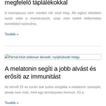
megfelelő táplálékokkal
A menopauza nem minden nőt visel meg. Aki egész életében
lazán vette a menstruációt, azaz nem kellett kellemetlen
tünetekkel számolnia,
A
Tovább »
menopauza
tünetei
is
enyhíthetők
megfelelő
táplálékokkal
A melatonin segíti a jobb alvást és
erősíti az immunitást
Az elmúlt 25 év során sok tudós vizsgálta a melatonin szerepét,
amely nem más, mint egy természetes hormon. Ez a
A
Tovább »