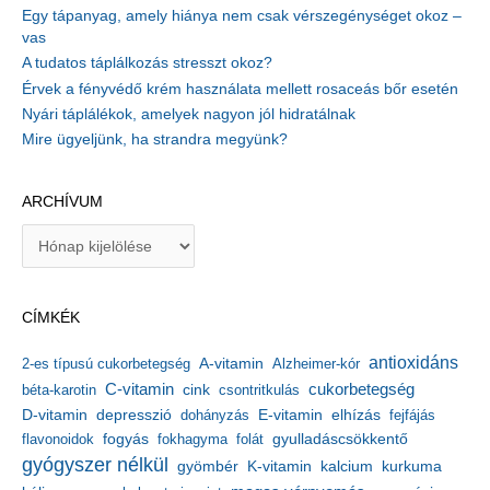
Egy tápanyag, amely hiánya nem csak vérszegénységet okoz –
vas
A tudatos táplálkozás stresszt okoz?
Érvek a fényvédő krém használata mellett rosaceás bőr esetén
Nyári táplálékok, amelyek nagyon jól hidratálnak
Mire ügyeljünk, ha strandra megyünk?
ARCHÍVUM
A
r
c
h
CÍMKÉK
í
v
antioxidáns
A-vitamin
2-es típusú cukorbetegség
Alzheimer-kór
u
m
C-vitamin
cukorbetegség
béta-karotin
cink
csontritkulás
depresszió
E-vitamin
D-vitamin
dohányzás
elhízás
fejfájás
gyulladáscsökkentő
flavonoidok
fogyás
fokhagyma
folát
gyógyszer nélkül
kalcium
gyömbér
K-vitamin
kurkuma