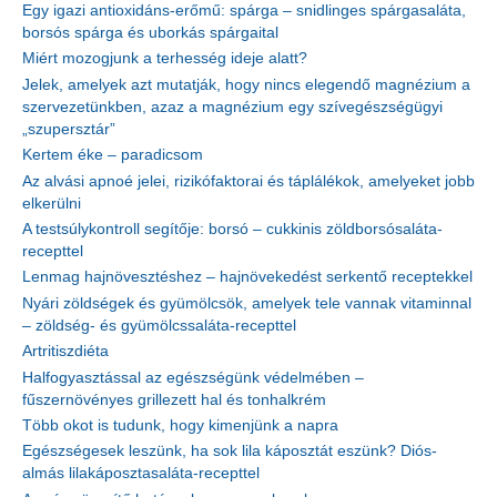
Egy igazi antioxidáns-erőmű: spárga – snidlinges spárgasaláta,
borsós spárga és uborkás spárgaital
Miért mozogjunk a terhesség ideje alatt?
Jelek, amelyek azt mutatják, hogy nincs elegendő magnézium a
szervezetünkben, azaz a magnézium egy szívegészségügyi
„szupersztár”
Kertem éke – paradicsom
Az alvási apnoé jelei, rizikófaktorai és táplálékok, amelyeket jobb
elkerülni
A testsúlykontroll segítője: borsó – cukkinis zöldborsósaláta-
recepttel
Lenmag hajnövesztéshez – hajnövekedést serkentő receptekkel
Nyári zöldségek és gyümölcsök, amelyek tele vannak vitaminnal
– zöldség- és gyümölcssaláta-recepttel
Artritiszdiéta
Halfogyasztással az egészségünk védelmében –
fűszernövényes grillezett hal és tonhalkrém
Több okot is tudunk, hogy kimenjünk a napra
Egészségesek leszünk, ha sok lila káposztát eszünk? Diós-
almás lilakáposztasaláta-recepttel