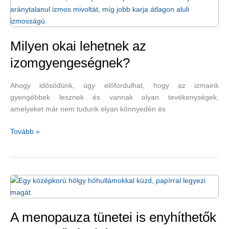
Milyen okai lehetnek az
izomgyengeségnek?
Ahogy idősödünk, úgy előfordulhat, hogy az izmaink
gyengébbek lesznek és vannak olyan tevékenységek,
amelyeket már nem tudunk olyan könnyedén és
Milyen
Tovább »
okai
lehetnek
az
izomgyengeségnek?
A menopauza tünetei is enyhíthetők