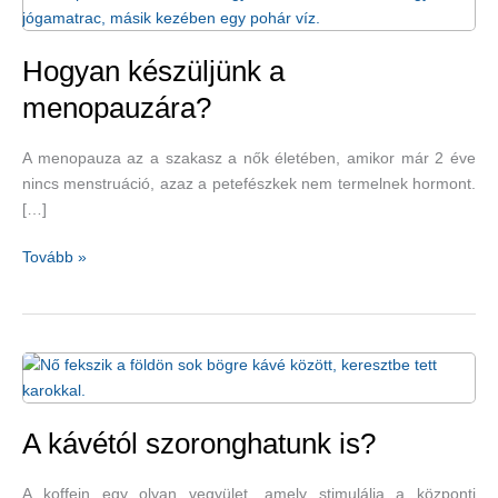
Hogyan készüljünk a
menopauzára?
A menopauza az a szakasz a nők életében, amikor már 2 éve
nincs menstruáció, azaz a petefészkek nem termelnek hormont.
[…]
Hogyan
Tovább »
készüljünk
a
menopauzára?
A kávétól szoronghatunk is?
A koffein egy olyan vegyület, amely stimulálja a központi