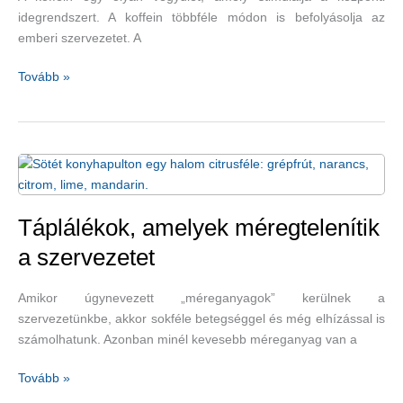
idegrendszert. A koffein többféle módon is befolyásolja az
emberi szervezetet. A
A
Tovább »
kávétól
szoronghatunk
is?
Táplálékok, amelyek méregtelenítik
a szervezetet
Amikor úgynevezett „méreganyagok” kerülnek a
szervezetünkbe, akkor sokféle betegséggel és még elhízással is
számolhatunk. Azonban minél kevesebb méreganyag van a
Táplálékok,
Tovább »
amelyek