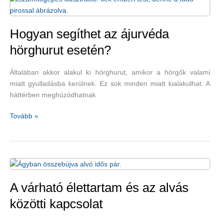
az
alacsony
teljesítmény
Hogyan segíthet az ájurvéda
ellen
hörghurut esetén?
Általában akkor alakul ki hörghurut, amikor a hörgők valami
miatt gyulladásba kerülnek. Ez sok minden miatt kialakulhat. A
háttérben meghúzódhatnak
Hogyan
Tovább »
segíthet
az
ájurvéda
hörghurut
esetén?
A várható élettartam és az alvás
közötti kapcsolat