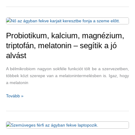
méregtelenítik
a
szervezetet
Probiotikum, kalcium, magnézium,
triptofán, melatonin – segítik a jó
alvást
A bélmikrobiom nagyon sokféle funkciót tölt be a szervezetben,
többek közt szerepe van a melatonintermelésben is. Igaz, hogy
a melatonin
Probiotikum,
Tovább »
kalcium,
magnézium,
triptofán,
melatonin
–