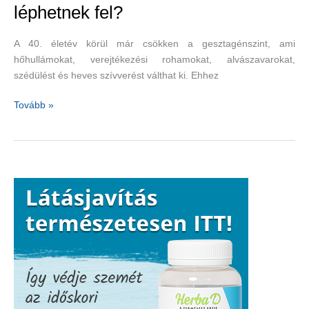
léphetnek fel?
A 40. életév körül már csökken a gesztagénszint, ami
hőhullámokat, verejtékezési rohamokat, alvászavarokat,
szédülést és heves szívverést válthat ki. Ehhez
Milyen
Tovább »
változókori
panaszok
léphetnek
fel?