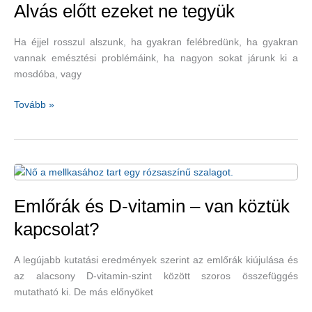
segítik
Alvás előtt ezeket ne tegyük
a
jó
Ha éjjel rosszul alszunk, ha gyakran felébredünk, ha gyakran
alvást
vannak emésztési problémáink, ha nagyon sokat járunk ki a
mosdóba, vagy
Alvás
Tovább »
előtt
ezeket
ne
tegyük
Emlőrák és D-vitamin – van köztük
kapcsolat?
A legújabb kutatási eredmények szerint az emlőrák kiújulása és
az alacsony D-vitamin-szint között szoros összefüggés
mutatható ki. De más előnyöket