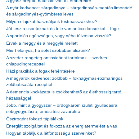
A gyász öregítő hatással van az emberekre
A nyár kedvence: sárgadinnye – sárgadinnyés-mentás limonádé
és sárgadinnyés-gyömbéres leves
Milyen olajokat használjunk testmasszázshoz?
Jót tesz a csontoknak és tele van antioxidánsokkal – füge
A sportolás egészséges, vagy néha túlzásba visszük?
Érvek a meggy és a meggylé mellett
Miért előnyös, ha sötét szobában alszunk?
A szeder rengeteg antioxidánst tartalmaz – szedres
chiapudingrecepttel
Házi praktikák a fogak fehérítésére
A magyarok kedvence: zöldbab – fokhagymás-rozmaringos
zöldbabsaláta-recepttel
A demencia kockázata is csökkenthető az élethosszig tartó
házassággal
Jobb, mint a gyógyszer – ördögkarom ízületi gyulladásra,
sebgyógyulásra, emésztési zavarokra
Ösztrogént fokozó táplálékok
Energiát szolgáltat és fokozza az energiatermelést a vas
Hogyan tápláljuk a létfontosságú szerveinket?