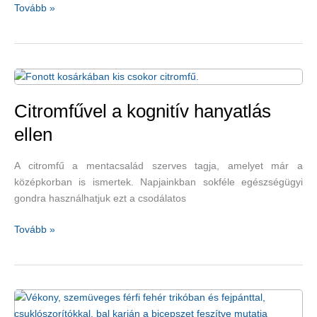
Mi
Tovább »
történik
velünk,
ha
nem
iszunk
több
Citromfűvel a kognitív hanyatlás
kávét?
ellen
A citromfű a mentacsalád szerves tagja, amelyet már a
középkorban is ismertek. Napjainkban sokféle egészségügyi
gondra használhatjuk ezt a csodálatos
Citromfűvel
Tovább »
a
kognitív
hanyatlás
ellen