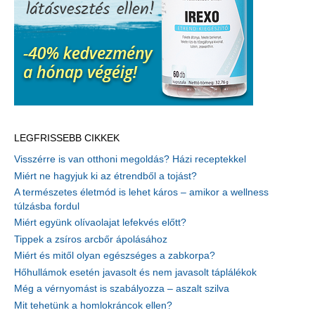
LEGFRISSEBB CIKKEK
Visszérre is van otthoni megoldás? Házi receptekkel
Miért ne hagyjuk ki az étrendből a tojást?
A természetes életmód is lehet káros – amikor a wellness
túlzásba fordul
Miért együnk olívaolajat lefekvés előtt?
Tippek a zsíros arcbőr ápolásához
Miért és mitől olyan egészséges a zabkorpa?
Hőhullámok esetén javasolt és nem javasolt táplálékok
Még a vérnyomást is szabályozza – aszalt szilva
Mit tehetünk a homlokráncok ellen?