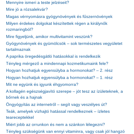
Mennyire ismeri a teste jelzéseit?
Mire jó a rózsalekvár?
Magas vérnyomásra gyógynövények és fűszernövények
Milyen érdekes dolgokat készítettek régen a királynők
rozmaringból?
Mire figyeljünk, amikor multivitamint veszünk?
Gyógynövények és gyümölcsök – sok természetes vegyületet
tartalmaznak
A paprika öregedésgátló hatásokkal is rendelkezik
Tényleg mérgező a mindennapi kozmetikumaink fele?
Hogyan hozhatjuk egyensúlyba a hormonokat? – 2. rész
Hogyan hozhatjuk egyensúlyba a hormonokat? – 1. rész
Mit ne együnk és igyunk éhgyomorra?
A kollagén egészségjavító szerepe – jót tesz az ízületeknek, a
bőrnek és a hajnak
Öngyógyítás az internetről – segít vagy veszélyes út?
Teák, amelyek vízhajtó hatással rendelkeznek – ízletes
teareceptekkel
Miért jobb az orrunkon és nem a szánkon lélegezni?
Tényleg szükségünk van ennyi vitaminra, vagy csak jól hangzó