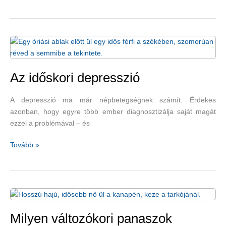
melatonin
segíti
a
jobb
alvást
és
erősíti
Az időskori depresszió
az
immunitást
A depresszió ma már népbetegségnek számít. Érdekes
azonban, hogy egyre több ember diagnosztizálja saját magát
ezzel a problémával – és
Az
Tovább »
időskori
depresszió
Milyen változókori panaszok