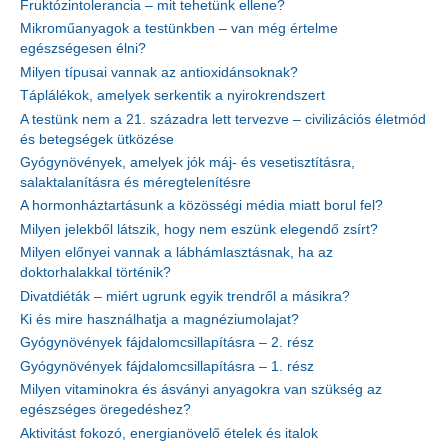
Fruktózintolerancia – mit tehetünk ellene?
Mikroműanyagok a testünkben – van még értelme
egészségesen élni?
Milyen típusai vannak az antioxidánsoknak?
Táplálékok, amelyek serkentik a nyirokrendszert
A testünk nem a 21. századra lett tervezve – civilizációs életmód
és betegségek ütközése
Gyógynövények, amelyek jók máj- és vesetisztításra,
salaktalanításra és méregtelenítésre
A hormonháztartásunk a közösségi média miatt borul fel?
Milyen jelekből látszik, hogy nem eszünk elegendő zsírt?
Milyen előnyei vannak a lábhámlasztásnak, ha az
doktorhalakkal történik?
Divatdiéták – miért ugrunk egyik trendről a másikra?
Ki és mire használhatja a magnéziumolajat?
Gyógynövények fájdalomcsillapításra – 2. rész
Gyógynövények fájdalomcsillapításra – 1. rész
Milyen vitaminokra és ásványi anyagokra van szükség az
egészséges öregedéshez?
Aktivitást fokozó, energianövelő ételek és italok