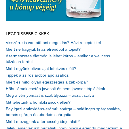
LEGFRISSEBB CIKKEK
Visszérre is van otthoni megoldás? Házi receptekkel
Miért ne hagyjuk ki az étrendből a tojást?
A természetes életmód is lehet káros – amikor a wellness
túlzásba fordul
Miért együnk olívaolajat lefekvés előtt?
Tippek a zsíros arcbőr ápolásához
Miért és mitől olyan egészséges a zabkorpa?
Hőhullámok esetén javasolt és nem javasolt táplálékok
Még a vérnyomást is szabályozza – aszalt szilva
Mit tehetünk a homlokráncok ellen?
Egy igazi antioxidáns-erőmű: spárga – snidlinges spárgasaláta,
borsós spárga és uborkás spárgaital
Miért mozogjunk a terhesség ideje alatt?
Jelek, amelyek azt mutatják, hogy nincs elegendő magnézium a