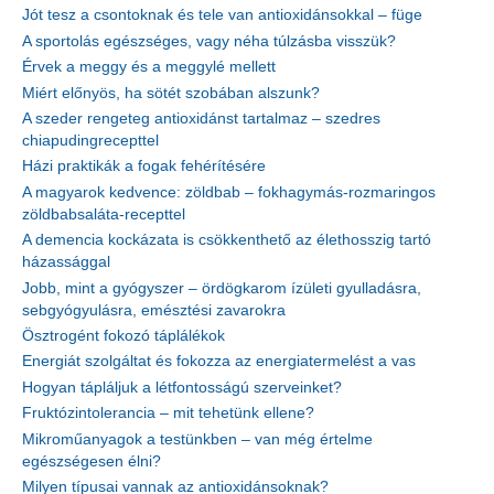
Jót tesz a csontoknak és tele van antioxidánsokkal – füge
A sportolás egészséges, vagy néha túlzásba visszük?
Érvek a meggy és a meggylé mellett
Miért előnyös, ha sötét szobában alszunk?
A szeder rengeteg antioxidánst tartalmaz – szedres
chiapudingrecepttel
Házi praktikák a fogak fehérítésére
A magyarok kedvence: zöldbab – fokhagymás-rozmaringos
zöldbabsaláta-recepttel
A demencia kockázata is csökkenthető az élethosszig tartó
házassággal
Jobb, mint a gyógyszer – ördögkarom ízületi gyulladásra,
sebgyógyulásra, emésztési zavarokra
Ösztrogént fokozó táplálékok
Energiát szolgáltat és fokozza az energiatermelést a vas
Hogyan tápláljuk a létfontosságú szerveinket?
Fruktózintolerancia – mit tehetünk ellene?
Mikroműanyagok a testünkben – van még értelme
egészségesen élni?
Milyen típusai vannak az antioxidánsoknak?