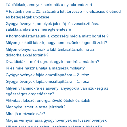
Táplálékok, amelyek serkentik a nyirokrendszert
A testünk nem a 21. századra lett tervezve – civilizációs életmód
és betegségek ütközése
Gyógynövények, amelyek jók máj- és vesetisztításra,
salaktalanításra és méregtelenítésre
A hormonháztartásunk a közösségi média miatt borul fel?
Milyen jelekből látszik, hogy nem eszünk elegendő zsírt?
Milyen előnyei vannak a lábhámlasztásnak, ha az
doktorhalakkal történik?
Divatdiéták – miért ugrunk egyik trendről a másikra?
Ki és mire használhatja a magnéziumolajat?
Gyógynövények fájdalomcsillapításra – 2. rész
Gyógynövények fájdalomcsillapításra – 1. rész
Milyen vitaminokra és ásványi anyagokra van szükség az
egészséges öregedéshez?
Aktivitást fokozó, energianövelő ételek és italok
Mennyire ismeri a teste jelzéseit?
Mire jó a rózsalekvár?
Magas vérnyomásra gyógynövények és fűszernövények