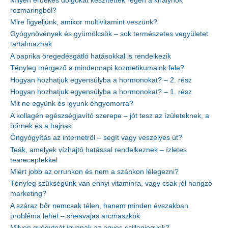
Milyen érdekes dolgokat készítettek régen a királynők
rozmaringból?
Mire figyeljünk, amikor multivitamint veszünk?
Gyógynövények és gyümölcsök – sok természetes vegyületet
tartalmaznak
A paprika öregedésgátló hatásokkal is rendelkezik
Tényleg mérgező a mindennapi kozmetikumaink fele?
Hogyan hozhatjuk egyensúlyba a hormonokat? – 2. rész
Hogyan hozhatjuk egyensúlyba a hormonokat? – 1. rész
Mit ne együnk és igyunk éhgyomorra?
A kollagén egészségjavító szerepe – jót tesz az ízületeknek, a
bőrnek és a hajnak
Öngyógyítás az internetről – segít vagy veszélyes út?
Teák, amelyek vízhajtó hatással rendelkeznek – ízletes
teareceptekkel
Miért jobb az orrunkon és nem a szánkon lélegezni?
Tényleg szükségünk van ennyi vitaminra, vagy csak jól hangzó
marketing?
A száraz bőr nemcsak télen, hanem minden évszakban
probléma lehet – sheavajas arcmaszkok
Milyen gyógyteát igyanak az egyes csillagjegyek?