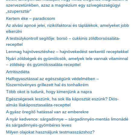
szervezetünkben, azaz a magnézium egy szívegészségügyi
„szupersztár”
Kertem éke – paradicsom
Az alvási apnoé jelei, rizikófaktorai és táplálékok, amelyeket jobb
elkerülni
A testsúlykontroll segítője: borsó – cukkinis zöldborsósaláta-
recepttel
Lenmag hajnövesztéshez – hajnövekedést serkentő receptekkel
Nyári zöldségek és gyümölcsök, amelyek tele vannak vitaminnal
– zöldség- és gyümölcssaláta-recepttel
Artritiszdiéta
Halfogyasztással az egészségünk védelmében –
fűszernövényes grillezett hal és tonhalkrém
Több okot is tudunk, hogy kimenjünk a napra
Egészségesek leszünk, ha sok lila káposztát eszünk? Diós-
almás lilakáposztasaláta-recepttel
A gyász öregítő hatással van az emberekre
A nyár kedvence: sárgadinnye – sárgadinnyés-mentás limonádé
és sárgadinnyés-gyömbéres leves
Milyen olajokat használjunk testmasszázshoz?