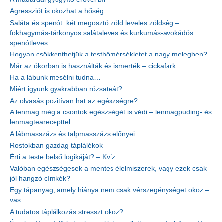
Agressziót is okozhat a hőség
Saláta és spenót: két megosztó zöld leveles zöldség –
fokhagymás-tárkonyos salátaleves és kurkumás-avokádós
spenótleves
Hogyan csökkenthetjük a testhőmérsékletet a nagy melegben?
Már az ókorban is használták és ismerték – cickafark
Ha a lábunk mesélni tudna…
Miért igyunk gyakrabban rózsateát?
Az olvasás pozitívan hat az egészségre?
A lenmag még a csontok egészségét is védi – lenmagpuding- és
lenmagtearecepttel
A lábmasszázs és talpmasszázs előnyei
Rostokban gazdag táplálékok
Érti a teste belső logikáját? – Kvíz
Valóban egészségesek a mentes élelmiszerek, vagy ezek csak
jól hangzó címkék?
Egy tápanyag, amely hiánya nem csak vérszegénységet okoz –
vas
A tudatos táplálkozás stresszt okoz?