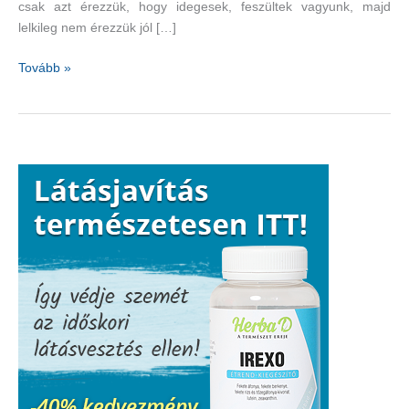
csak azt érezzük, hogy idegesek, feszültek vagyunk, majd
lelkileg nem érezzük jól […]
Stressz
Tovább »
okozta
betegségek