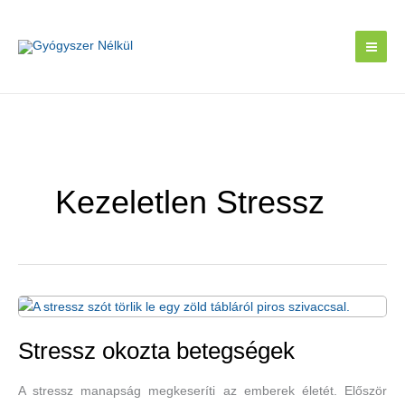
Skip
to
content
Kezeletlen Stressz
Stressz okozta betegségek
A stressz manapság megkeseríti az emberek életét. Először