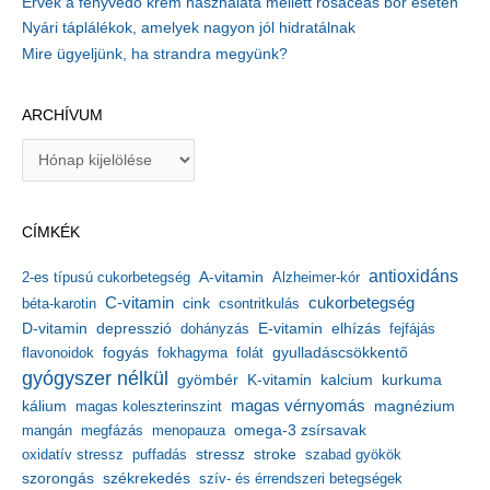
Érvek a fényvédő krém használata mellett rosaceás bőr esetén
Nyári táplálékok, amelyek nagyon jól hidratálnak
Mire ügyeljünk, ha strandra megyünk?
ARCHÍVUM
A
r
c
h
CÍMKÉK
í
v
antioxidáns
A-vitamin
2-es típusú cukorbetegség
Alzheimer-kór
u
m
C-vitamin
cukorbetegség
béta-karotin
cink
csontritkulás
depresszió
E-vitamin
D-vitamin
dohányzás
elhízás
fejfájás
gyulladáscsökkentő
flavonoidok
fogyás
fokhagyma
folát
gyógyszer nélkül
kalcium
gyömbér
K-vitamin
kurkuma
kálium
magas vérnyomás
magnézium
magas koleszterinszint
mangán
megfázás
menopauza
omega-3 zsírsavak
stressz
stroke
oxidatív stressz
puffadás
szabad gyökök
szorongás
székrekedés
szív- és érrendszeri betegségek