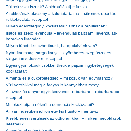
Túl sok vizet iszunk? A hidratálás új mítosza
A rukkolának alacsony a kalóriatartalma – citromos-uborkás
rukkolasaláta-recepttel
Milyen egészségügyi kockázatai vannak a repülésnek?
Illatos és szép: levendula – levendulás balzsam, levendulás-
barackos limonádé
Milyen tünetekre számítsunk, ha epekövünk van?
Nyári finomság: sárgadinnye – gyömbéres-szegfűszeges
sárgadinnyedesszert-recepttel
Egyes gyümölcsök csökkenthetik a pajzsmirigybetegségek
kockázatait
A menta és a cukorbetegség – mi közük van egymáshoz?
Vízi aerobikkal még a fogyás is könnyebben megy
A tavasz és a nyár egyik kedvence: rebarbara – rebarbaratea-
recepttel
Mi fokozhatja a nőknél a demencia kockázatait?
A nyári hőségben jól jön egy kis hűsítő – mentavíz
Kisebb égési sérülések az otthonunkban – milyen megoldások
léteznek?
A madárdal gyógyító erővel bír