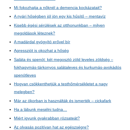
Mi fokozhatja a nőknél a demencia kockázatait?
A nyári hőségben jól jön egy kis hűsítő – mentavíz
Kisebb égési sérülések az otthonunkban – milyen
megoldások léteznek?
A madárdal gyógyító erővel bír
Agressziót is okozhat a hőség
Saláta és spenót: két megosztó zöld leveles zöldség –
fokhagymás-tárkonyos salátaleves és kurkumás-avokádós
spenótleves
Hogyan csökkenthetjük a testhőmérsékletet a nagy
melegben?
Már az ókorban is használták és ismerték – cickafark
Ha a lábunk mesélni tudna…
Miért igyunk gyakrabban rózsateát?
Az olvasás pozitívan hat az egészségre?