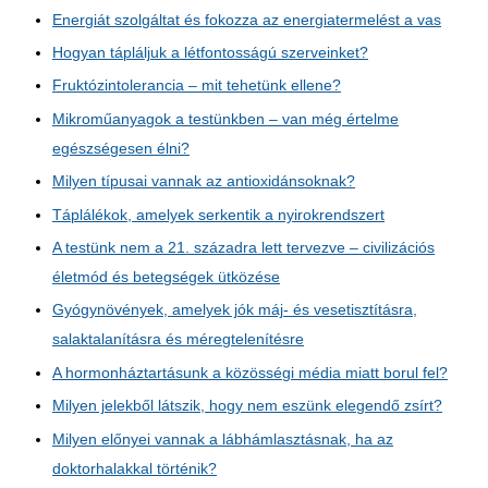
Energiát szolgáltat és fokozza az energiatermelést a vas
Hogyan tápláljuk a létfontosságú szerveinket?
Fruktózintolerancia – mit tehetünk ellene?
Mikroműanyagok a testünkben – van még értelme
egészségesen élni?
Milyen típusai vannak az antioxidánsoknak?
Táplálékok, amelyek serkentik a nyirokrendszert
A testünk nem a 21. századra lett tervezve – civilizációs
életmód és betegségek ütközése
Gyógynövények, amelyek jók máj- és vesetisztításra,
salaktalanításra és méregtelenítésre
A hormonháztartásunk a közösségi média miatt borul fel?
Milyen jelekből látszik, hogy nem eszünk elegendő zsírt?
Milyen előnyei vannak a lábhámlasztásnak, ha az
doktorhalakkal történik?