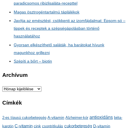
paradicsomos ribizlisaláta-recepttel
Magas ösztrogéntartalmú táplálékok
Javítja az emésztést, csökkenti az izomfájdalmat: Epsom-só –
tippek és receptek a szépségápolásban történő
használatához
Gyorsan elkészíthető saláták, ha barátokat hívunk
magunkhoz grillezni
Szépíti a bőrt – biotin
Archívum
A
r
Címkék
c
h
antioxidáns
A-vitamin
2-es típusú cukorbetegség
Alzheimer-kór
béta-
í
C-vitamin
cukorbetegség
karotin
cink
csontritkulás
D-vitamin
v