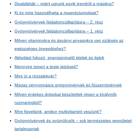
Divatdiéták – miért ugrunk egyik trendről a másikra?
Ki és mire használhatja a magnéziumolajat?
Gyógynövények fájdalomcsillapításra – 2. rész
Gyógynövények fájdalomcsillapításra – 1. rész
Milyen vitaminokra és ásványi anyagokra van szükség az
egészséges öregedéshez?
Aktivitást fokozó, energianövelő ételek és italok
Mennyire ismeri a teste jelzéseit?
Mire jó a rózsalekvár?
Magas vérnyomásra gyógynövények és fűszernövények
Milyen érdekes dolgokat készítettek régen a királynők
rozmaringból?
Mire figyeljünk, amikor multivitamint veszünk?
Gyógynövények és gyümölcsök – sok természetes vegyületet
tartalmaznak