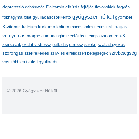
depresszió
E-vitamin
dohányzás
elhízás
fejfájás
flavonoidok
fogyás
u
gyógyszer nélkül
m
gyulladáscsökkentő
fokhagyma
folát
gyömbér
kalcium
kálium
magas
K-vitamin
kurkuma
magas koleszterinszint
vérnyomás
magnézium
mangán
megfázás
menopauza
omega-3
stressz
stroke
zsírsavak
oxidatív stressz
puffadás
szabad gyökök
szorongás
székrekedés
szívbetegség
szív- és érrendszeri betegségek
ízületi gyulladás
vas
zöld tea
© 2026 Gyógyszer Nélkül