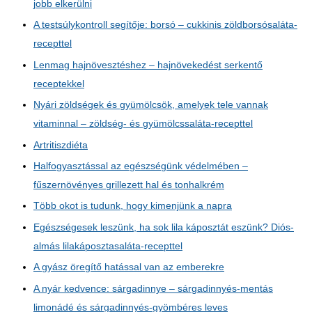
jobb elkerülni
A testsúlykontroll segítője: borsó – cukkinis zöldborsósaláta-
recepttel
Lenmag hajnövesztéshez – hajnövekedést serkentő
receptekkel
Nyári zöldségek és gyümölcsök, amelyek tele vannak
vitaminnal – zöldség- és gyümölcssaláta-recepttel
Artritiszdiéta
Halfogyasztással az egészségünk védelmében –
fűszernövényes grillezett hal és tonhalkrém
Több okot is tudunk, hogy kimenjünk a napra
Egészségesek leszünk, ha sok lila káposztát eszünk? Diós-
almás lilakáposztasaláta-recepttel
A gyász öregítő hatással van az emberekre
A nyár kedvence: sárgadinnye – sárgadinnyés-mentás
limonádé és sárgadinnyés-gyömbéres leves