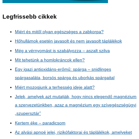
Legfrissebb cikkek
Miért és mitől olyan egészséges a zabkorpa?
Hőhullámok esetén javasolt és nem javasolt táplálékok
Még a vérnyomást is szabályozza – aszalt szilva
Mit tehetünk a homlokráncok ellen?
Egy igazi antioxidáns-erőmű: spárga – snidlinges
spárgasaláta, borsós spárga és uborkás spárgaital
Miért mozogjunk a terhesség ideje alatt?
Jelek, amelyek azt mutatják, hogy nincs elegendő magnézium
a szervezetünkben, azaz a magnézium egy szívegészségügyi
„szupersztár”
Kertem éke – paradicsom
Az alvási apnoé jelei, rizikófaktorai és táplálékok, amelyeket