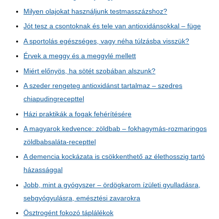
Milyen olajokat használjunk testmasszázshoz?
Jót tesz a csontoknak és tele van antioxidánsokkal – füge
A sportolás egészséges, vagy néha túlzásba visszük?
Érvek a meggy és a meggylé mellett
Miért előnyös, ha sötét szobában alszunk?
A szeder rengeteg antioxidánst tartalmaz – szedres
chiapudingrecepttel
Házi praktikák a fogak fehérítésére
A magyarok kedvence: zöldbab – fokhagymás-rozmaringos
zöldbabsaláta-recepttel
A demencia kockázata is csökkenthető az élethosszig tartó
házassággal
Jobb, mint a gyógyszer – ördögkarom ízületi gyulladásra,
sebgyógyulásra, emésztési zavarokra
Ösztrogént fokozó táplálékok