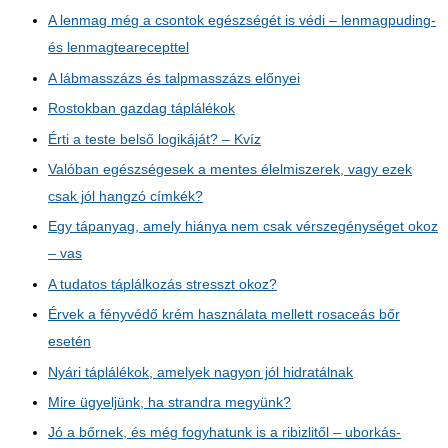
A lenmag még a csontok egészségét is védi – lenmagpuding-
és lenmagtearecepttel
A lábmasszázs és talpmasszázs előnyei
Rostokban gazdag táplálékok
Érti a teste belső logikáját? – Kvíz
Valóban egészségesek a mentes élelmiszerek, vagy ezek
csak jól hangzó címkék?
Egy tápanyag, amely hiánya nem csak vérszegénységet okoz
– vas
A tudatos táplálkozás stresszt okoz?
Érvek a fényvédő krém használata mellett rosaceás bőr
esetén
Nyári táplálékok, amelyek nagyon jól hidratálnak
Mire ügyeljünk, ha strandra megyünk?
Jó a bőrnek, és még fogyhatunk is a ribizlitől – uborkás-