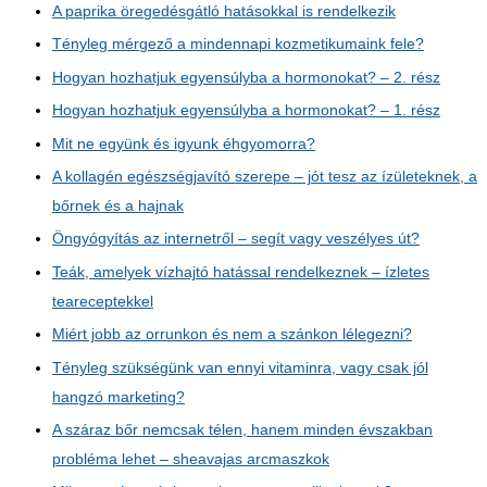
A paprika öregedésgátló hatásokkal is rendelkezik
Tényleg mérgező a mindennapi kozmetikumaink fele?
Hogyan hozhatjuk egyensúlyba a hormonokat? – 2. rész
Hogyan hozhatjuk egyensúlyba a hormonokat? – 1. rész
Mit ne együnk és igyunk éhgyomorra?
A kollagén egészségjavító szerepe – jót tesz az ízületeknek, a
bőrnek és a hajnak
Öngyógyítás az internetről – segít vagy veszélyes út?
Teák, amelyek vízhajtó hatással rendelkeznek – ízletes
teareceptekkel
Miért jobb az orrunkon és nem a szánkon lélegezni?
Tényleg szükségünk van ennyi vitaminra, vagy csak jól
hangzó marketing?
A száraz bőr nemcsak télen, hanem minden évszakban
probléma lehet – sheavajas arcmaszkok