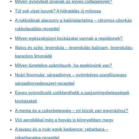
Milyen gyógyteát igyanak az egyes csillagjegyek?
Túl sok vizet iszunk? A hidratálás új mítosza
A rukkolának alacsony a kalóriatartalma – citromos-uborkás
rukkolasaláta-recepttel
Milyen egészségügyi kockázatai vannak a repülésnek?
Illatos és szép: levendula – levendulás balzsam, levendulás-
barackos limonádé
Milyen tünetekre számítsunk, ha epekövünk van?
Nyári finomság: sárgadinnye – gyömbéres-szegfűszeges
sárgadinnyedesszert-recepttel
Egyes gyümölcsök csökkenthetik a pajzsmirigybetegségek
kockázatait
A menta és a cukorbetegség – mi közük van egymáshoz?
Vízi aerobikkal még a fogyás is könnyebben megy
A tavasz és a nyár egyik kedvence: rebarbara –
rebarbaratea-recepttel