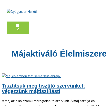
Skip
to
content
Májaktiváló Élelmiszer
Tisztítsuk meg tisztító szervünket:
végezzünk májtisztítást!
A máj az első számú méregtelenítő szervünk. A máj tisztítja és