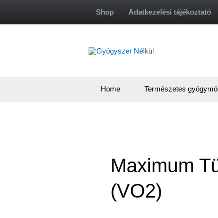
Skip
Shop
Adatkezelési tájékoztató
to
content
Home
Természetes gyógymó
Maximum Tü
(VO2)