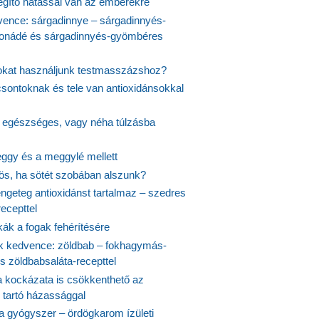
egítő hatással van az emberekre
vence: sárgadinnye – sárgadinnyés-
onádé és sárgadinnyés-gyömbéres
jokat használjunk testmasszázshoz?
csontoknak és tele van antioxidánsokkal
s egészséges, vagy néha túlzásba
ggy és a meggylé mellett
yös, ha sötét szobában alszunk?
ngeteg antioxidánst tartalmaz – szedres
ecepttel
kák a fogak fehérítésére
 kedvence: zöldbab – fokhagymás-
s zöldbabsaláta-recepttel
 kockázata is csökkenthető az
 tartó házassággal
 a gyógyszer – ördögkarom ízületi