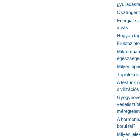
gyulladásr
Ösztrogént
Energiát sz
a vas
Hogyan tápl
Fruktózinto
Mikroműany
egészséges
Milyen típ
Táplálékok
A testünk n
civilizáci
Gyógynövén
vesetisztít
méregtelen
A hormonhá
borul fel?
Milyen jel