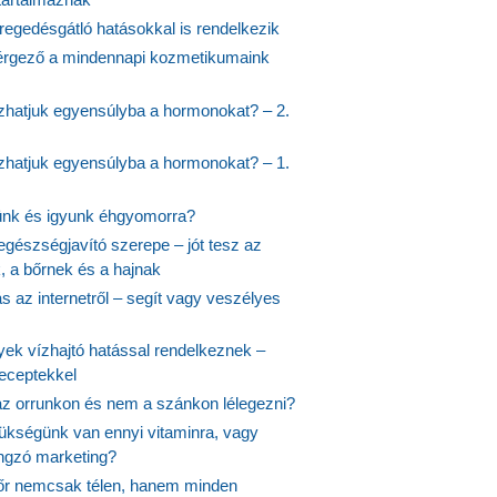
regedésgátló hatásokkal is rendelkezik
rgező a mindennapi kozmetikumaink
hatjuk egyensúlyba a hormonokat? – 2.
hatjuk egyensúlyba a hormonokat? – 1.
ünk és igyunk éhgyomorra?
egészségjavító szerepe – jót tesz az
, a bőrnek és a hajnak
 az internetről – segít vagy veszélyes
yek vízhajtó hatással rendelkeznek –
receptekkel
 az orrunkon és nem a szánkon lélegezni?
ükségünk van ennyi vitaminra, vagy
angzó marketing?
őr nemcsak télen, hanem minden