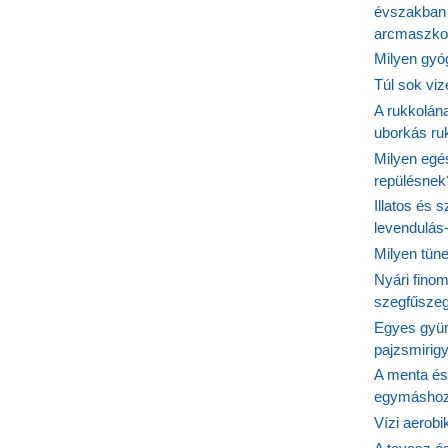
évszakban 
arcmaszko
Milyen gyó
Túl sok viz
A rukkolána
uborkás ruk
Milyen egé
repülésnek
Illatos és 
levendulás
Milyen tün
Nyári fino
szegfűszeg
Egyes gyüm
pajzsmirig
A menta és
egymásho
Vízi aerob