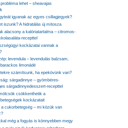
probléma lehet – sheavajas
k
gyteát igyanak az egyes csillagjegyek?
et iszunk? A hidratálás új mítosza
k alacsony a kalóriatartalma – citromos-
kolasaláta-recepttel
szségügyi kockázatai vannak a
?
szép: levendula – levendulás balzsam,
-barackos limonádé
etekre számítsunk, ha epekövünk van?
mság: sárgadinnye – gyömbéres-
es sárgadinnyedesszert-recepttel
ölcsök csökkenthetik a
ybetegségek kockázatait
 a cukorbetegség – mi közük van
z?
ikkal még a fogyás is könnyebben megy