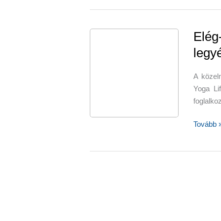
Elég-
legy
A közelm
Yoga Li
foglalko
Elég-
Tovább 
e
a
jóga
ahhoz,
hogy
fitt
legyél?