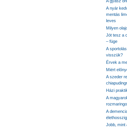
A gyász ör
A nyár ked
mentás lim
leves
Milyen ola
Jót tesz a 
– füge
A sportolá
visszük?
Érvek a me
Miért előn
A szeder re
chiapudingr
Házi prakti
A magyarok
rozmaringo
A demencia
élethosszig
Jobb, mint