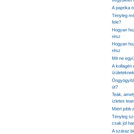
A paprika ö
Tényleg mé
fele?
Hogyan hoz
rész
Hogyan hoz
rész
Mit ne egy
A kollagén 
ízületeknek
Öngyógyítás
út?
Teák, amel
ízletes tea
Miért jobb
Tényleg sz
csak jól h
A száraz b