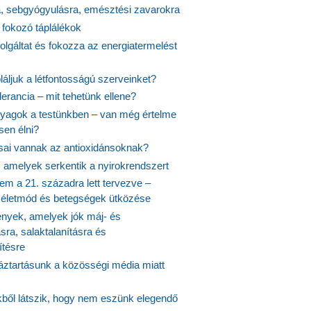
a, sebgyógyulásra, emésztési zavarokra
 fokozó táplálékok
olgáltat és fokozza az energiatermelést
áljuk a létfontosságú szerveinket?
lerancia – mit tehetünk ellene?
agok a testünkben – van még értelme
en élni?
usai vannak az antioxidánsoknak?
, amelyek serkentik a nyirokrendszert
em a 21. századra lett tervezve –
ós életmód és betegségek ütközése
yek, amelyek jók máj- és
ásra, salaktalanításra és
ítésre
ztartásunk a közösségi média miatt
ekből látszik, hogy nem eszünk elegendő