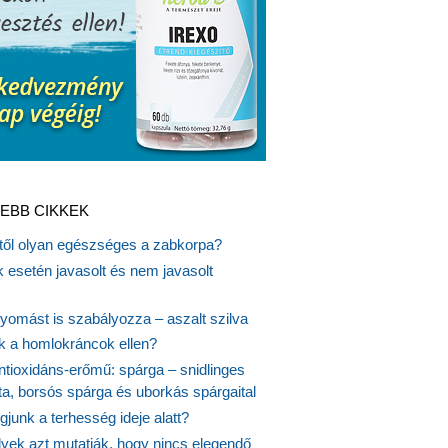
EBB CIKKEK
itől olyan egészséges a zabkorpa?
 esetén javasolt és nem javasolt
yomást is szabályozza – aszalt szilva
nk a homlokráncok ellen?
ntioxidáns-erőmű: spárga – snidlinges
ta, borsós spárga és uborkás spárgaital
junk a terhesség ideje alatt?
lyek azt mutatják, hogy nincs elegendő