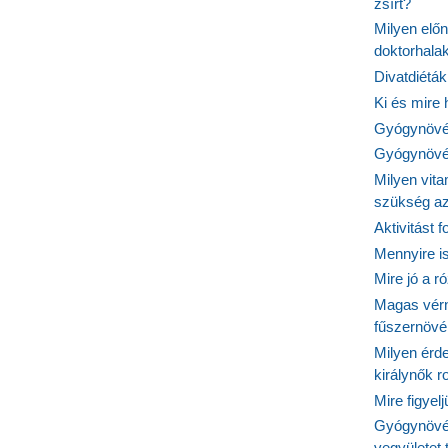
zsírt?
Milyen elő
doktorhalak
Divatdiéták
Ki és mire
Gyógynövén
Gyógynövén
Milyen vit
szükség a
Aktivitást 
Mennyire is
Mire jó a r
Magas vér
fűszernöv
Milyen érde
királynők 
Mire figyel
Gyógynövé
vegyületet