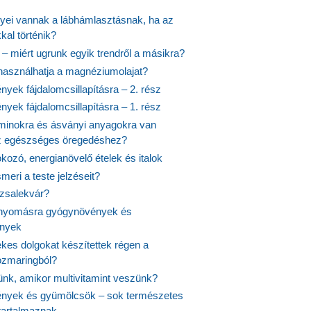
nyei vannak a lábhámlasztásnak, ha az
kal történik?
 – miért ugrunk egyik trendről a másikra?
 használhatja a magnéziumolajat?
yek fájdalomcsillapításra – 2. rész
yek fájdalomcsillapításra – 1. rész
aminokra és ásványi anyagokra van
z egészséges öregedéshez?
fokozó, energianövelő ételek és italok
meri a teste jelzéseit?
ózsalekvár?
nyomásra gyógynövények és
ények
kes dolgokat készítettek régen a
rozmaringból?
jünk, amikor multivitamint veszünk?
nyek és gyümölcsök – sok természetes
 tartalmaznak