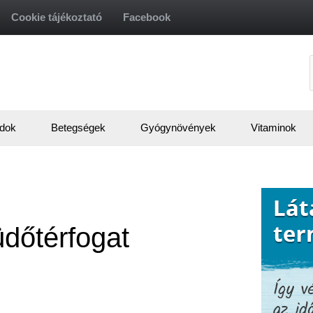
Cookie tájékoztató
Facebook
f
dok
Betegségek
Gyógynövények
Vitaminok
dőtérfogat