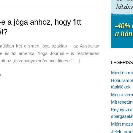
e a jóga ahhoz, hogy fitt
él?
últban két elismert jóga szaklap – az Australian
fe és az amerikai Yoga Journal – is részletesen
zott az „ászanagyakorlás mint fitnesz” […]
LEGFRISS
Miért és m
»
Hőhullámok
táplálékok
Még a vérn
Mit tehetü
Egy igazi a
spárgasalá
Miért mozog
Jelek, ame