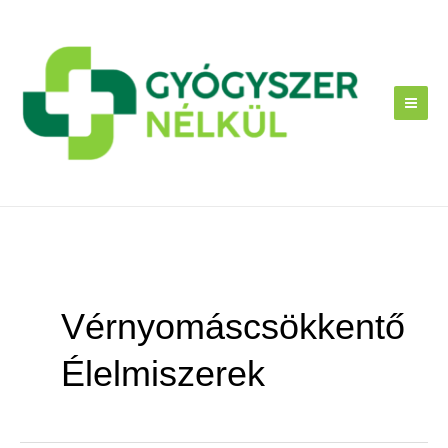
Skip
to
content
Vérnyomáscsökkentő
Élelmiszerek