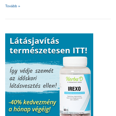
Vérnyomáscsökkentő
Tovább »
élelmiszerek