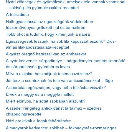
Nyári zöldségek és gyümölcsök, amelyek tele vannak vitaminnal
– zöldség- és gyümölcssaláta-recepttel
Artritiszdiéta
Halfogyasztással az egészségünk védelmében –
fűszernövényes grillezett hal és tonhalkrém
Több okot is tudunk, hogy kimenjünk a napra
Egészségesek leszünk, ha sok lila káposztát eszünk? Diós-
almás lilakáposztasaláta-recepttel
A gyász öregítő hatással van az emberekre
A nyár kedvence: sárgadinnye – sárgadinnyés-mentás limonádé
és sárgadinnyés-gyömbéres leves
Milyen olajokat használjunk testmasszázshoz?
Jót tesz a csontoknak és tele van antioxidánsokkal – füge
A sportolás egészséges, vagy néha túlzásba visszük?
Érvek a meggy és a meggylé mellett
Miért előnyös, ha sötét szobában alszunk?
A szeder rengeteg antioxidánst tartalmaz – szedres
chiapudingrecepttel
Házi praktikák a fogak fehérítésére
A magyarok kedvence: zöldbab – fokhagymás-rozmaringos