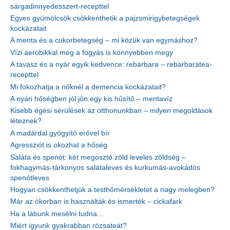
sárgadinnyedesszert-recepttel
Egyes gyümölcsök csökkenthetik a pajzsmirigybetegségek
kockázatait
A menta és a cukorbetegség – mi közük van egymáshoz?
Vízi aerobikkal még a fogyás is könnyebben megy
A tavasz és a nyár egyik kedvence: rebarbara – rebarbaratea-
recepttel
Mi fokozhatja a nőknél a demencia kockázatait?
A nyári hőségben jól jön egy kis hűsítő – mentavíz
Kisebb égési sérülések az otthonunkban – milyen megoldások
léteznek?
A madárdal gyógyító erővel bír
Agressziót is okozhat a hőség
Saláta és spenót: két megosztó zöld leveles zöldség –
fokhagymás-tárkonyos salátaleves és kurkumás-avokádós
spenótleves
Hogyan csökkenthetjük a testhőmérsékletet a nagy melegben?
Már az ókorban is használták és ismerték – cickafark
Ha a lábunk mesélni tudna…
Miért igyunk gyakrabban rózsateát?