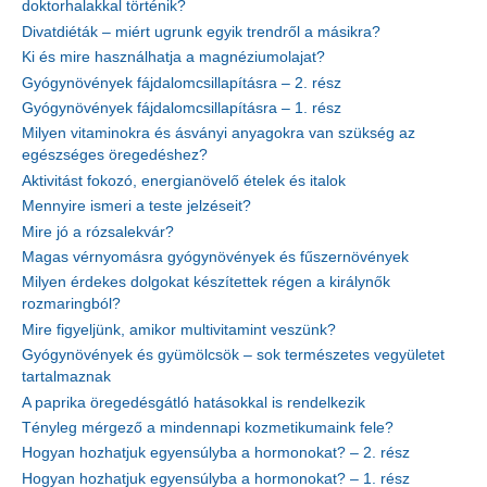
doktorhalakkal történik?
Divatdiéták – miért ugrunk egyik trendről a másikra?
Ki és mire használhatja a magnéziumolajat?
Gyógynövények fájdalomcsillapításra – 2. rész
Gyógynövények fájdalomcsillapításra – 1. rész
Milyen vitaminokra és ásványi anyagokra van szükség az
egészséges öregedéshez?
Aktivitást fokozó, energianövelő ételek és italok
Mennyire ismeri a teste jelzéseit?
Mire jó a rózsalekvár?
Magas vérnyomásra gyógynövények és fűszernövények
Milyen érdekes dolgokat készítettek régen a királynők
rozmaringból?
Mire figyeljünk, amikor multivitamint veszünk?
Gyógynövények és gyümölcsök – sok természetes vegyületet
tartalmaznak
A paprika öregedésgátló hatásokkal is rendelkezik
Tényleg mérgező a mindennapi kozmetikumaink fele?
Hogyan hozhatjuk egyensúlyba a hormonokat? – 2. rész
Hogyan hozhatjuk egyensúlyba a hormonokat? – 1. rész