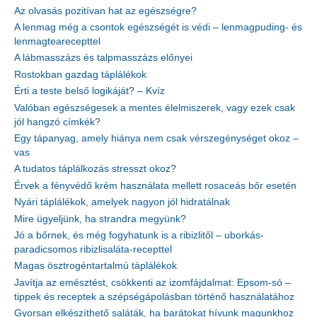
Az olvasás pozitívan hat az egészségre?
A lenmag még a csontok egészségét is védi – lenmagpuding- és
lenmagtearecepttel
A lábmasszázs és talpmasszázs előnyei
Rostokban gazdag táplálékok
Érti a teste belső logikáját? – Kvíz
Valóban egészségesek a mentes élelmiszerek, vagy ezek csak
jól hangzó címkék?
Egy tápanyag, amely hiánya nem csak vérszegénységet okoz –
vas
A tudatos táplálkozás stresszt okoz?
Érvek a fényvédő krém használata mellett rosaceás bőr esetén
Nyári táplálékok, amelyek nagyon jól hidratálnak
Mire ügyeljünk, ha strandra megyünk?
Jó a bőrnek, és még fogyhatunk is a ribizlitől – uborkás-
paradicsomos ribizlisaláta-recepttel
Magas ösztrogéntartalmú táplálékok
Javítja az emésztést, csökkenti az izomfájdalmat: Epsom-só –
tippek és receptek a szépségápolásban történő használatához
Gyorsan elkészíthető saláták, ha barátokat hívunk magunkhoz