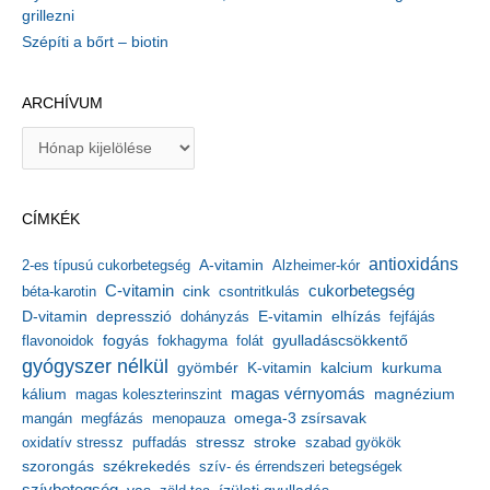
grillezni
Szépíti a bőrt – biotin
ARCHÍVUM
A
r
c
h
CÍMKÉK
í
v
antioxidáns
A-vitamin
2-es típusú cukorbetegség
Alzheimer-kór
u
m
C-vitamin
cukorbetegség
béta-karotin
cink
csontritkulás
depresszió
E-vitamin
D-vitamin
dohányzás
elhízás
fejfájás
gyulladáscsökkentő
flavonoidok
fogyás
fokhagyma
folát
gyógyszer nélkül
kalcium
gyömbér
K-vitamin
kurkuma
kálium
magas vérnyomás
magnézium
magas koleszterinszint
mangán
megfázás
menopauza
omega-3 zsírsavak
stressz
stroke
oxidatív stressz
puffadás
szabad gyökök
szorongás
székrekedés
szív- és érrendszeri betegségek