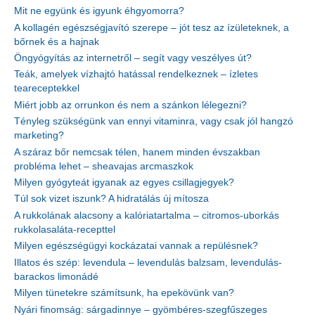
Mit ne együnk és igyunk éhgyomorra?
A kollagén egészségjavító szerepe – jót tesz az ízületeknek, a
bőrnek és a hajnak
Öngyógyítás az internetről – segít vagy veszélyes út?
Teák, amelyek vízhajtó hatással rendelkeznek – ízletes
teareceptekkel
Miért jobb az orrunkon és nem a szánkon lélegezni?
Tényleg szükségünk van ennyi vitaminra, vagy csak jól hangzó
marketing?
A száraz bőr nemcsak télen, hanem minden évszakban
probléma lehet – sheavajas arcmaszkok
Milyen gyógyteát igyanak az egyes csillagjegyek?
Túl sok vizet iszunk? A hidratálás új mítosza
A rukkolának alacsony a kalóriatartalma – citromos-uborkás
rukkolasaláta-recepttel
Milyen egészségügyi kockázatai vannak a repülésnek?
Illatos és szép: levendula – levendulás balzsam, levendulás-
barackos limonádé
Milyen tünetekre számítsunk, ha epekövünk van?
Nyári finomság: sárgadinnye – gyömbéres-szegfűszeges