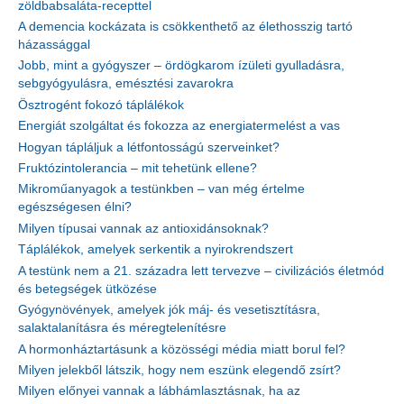
zöldbabsaláta-recepttel
A demencia kockázata is csökkenthető az élethosszig tartó
házassággal
Jobb, mint a gyógyszer – ördögkarom ízületi gyulladásra,
sebgyógyulásra, emésztési zavarokra
Ösztrogént fokozó táplálékok
Energiát szolgáltat és fokozza az energiatermelést a vas
Hogyan tápláljuk a létfontosságú szerveinket?
Fruktózintolerancia – mit tehetünk ellene?
Mikroműanyagok a testünkben – van még értelme
egészségesen élni?
Milyen típusai vannak az antioxidánsoknak?
Táplálékok, amelyek serkentik a nyirokrendszert
A testünk nem a 21. századra lett tervezve – civilizációs életmód
és betegségek ütközése
Gyógynövények, amelyek jók máj- és vesetisztításra,
salaktalanításra és méregtelenítésre
A hormonháztartásunk a közösségi média miatt borul fel?
Milyen jelekből látszik, hogy nem eszünk elegendő zsírt?
Milyen előnyei vannak a lábhámlasztásnak, ha az