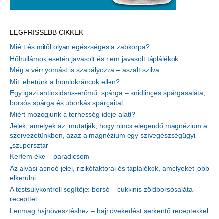
LEGFRISSEBB CIKKEK
Miért és mitől olyan egészséges a zabkorpa?
Hőhullámok esetén javasolt és nem javasolt táplálékok
Még a vérnyomást is szabályozza – aszalt szilva
Mit tehetünk a homlokráncok ellen?
Egy igazi antioxidáns-erőmű: spárga – snidlinges spárgasaláta,
borsós spárga és uborkás spárgaital
Miért mozogjunk a terhesség ideje alatt?
Jelek, amelyek azt mutatják, hogy nincs elegendő magnézium a
szervezetünkben, azaz a magnézium egy szívegészségügyi
„szupersztár”
Kertem éke – paradicsom
Az alvási apnoé jelei, rizikófaktorai és táplálékok, amelyeket jobb
elkerülni
A testsúlykontroll segítője: borsó – cukkinis zöldborsósaláta-
recepttel
Lenmag hajnövesztéshez – hajnövekedést serkentő receptekkel