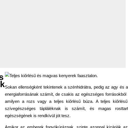
s
ák
Sokan ellenségként tekintenek a szénhidrátra, pedig az agy és a
energiaforrásának számít, de csakis az egészséges forrásokból
amilyen a rozs vagy a teljes kiőrlésű búza. A teljes kiőrlés
szívegészséges tápláléknak is számít, és magas rosttar
egészségének is rendkívül jót tesz.
Amikor az emberek fogyókúráznak, szinte azonnal kizárják az 