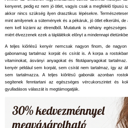
kenyeret, pedig ez nem jó ötlet, vagyis csak a megfelelő típusú sz
akkor nincs szükség ilyen drasztikus lépésekre. Természetesen 
mint amilyenek a sütemények és a pékáruk, jó ötlet elkerülni, de
nem kell kizárni az étrendből. Mutatunk is néhány egészséges 
miért élvezzenek ezek a táplálékok előnyt a mindennapi életünkbe
A teljes kiőrlésű kenyér nemcsak nagyon finom, de nagyon tá
gabonamag tartalmaz korpát és csírát is. A korpa a rostokba
vitaminokat, ásványi anyagokat és fitotápanyagokat tartalmaz. A
kenyér például sem korpát, sem csírát nem tartalmaz, így az ált
sem tartalmazza. A teljes kiőrlésű gabonák azonban rosto
segítenek fenntartani az egészséges vércukorszintet és kole
gyulladásos válaszát is megtámogatják.