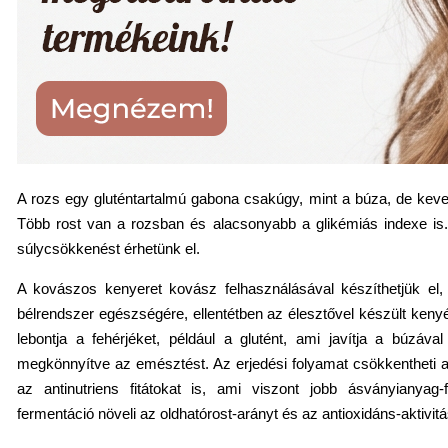
A rozs egy gluténtartalmú gabona csakúgy, mint a búza, de keves
Több rost van a rozsban és alacsonyabb a glikémiás indexe is
súlycsökkenést érhetünk el.
A kovászos kenyeret kovász felhasználásával készíthetjük el,
bélrendszer egészségére, ellentétben az élesztővel készült kenyé
lebontja a fehérjéket, például a glutént, ami javítja a búzával
megkönnyítve az emésztést. Az erjedési folyamat csökkentheti a
az antinutriens fitátokat is, ami viszont jobb ásványianyag
fermentáció növeli az oldhatórost-arányt és az antioxidáns-aktivitás