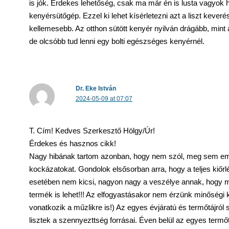
is jók. Érdekes lehetőség, csak ma már én is lusta vagyok h
kenyérsütőgép. Ezzel ki lehet kísérletezni azt a liszt keverés
kellemesebb. Az otthon sütött kenyér nyilván drágább, mint
de olcsóbb tud lenni egy bolti egészséges kenyérnél.
Dr. Eke István
2024-05-09 at 07:07
T. Cím! Kedves Szerkesztő Hölgy/Úr!
Érdekes és hasznos cikk!
Nagy hibának tartom azonban, hogy nem szól, meg sem eml
kockázatokat. Gondolok elsősorban arra, hogy a teljes kiőr
esetében nem kicsi, nagyon nagy a veszélye annak, hogy m
termék is lehet!!! Az elfogyastásakor nem érzünk minőségi
vonatkozik a műzlikre is!) Az egyes évjáratú és termőtájró
lisztek a szennyezttség forrásai. Éven belül az egyes termőt