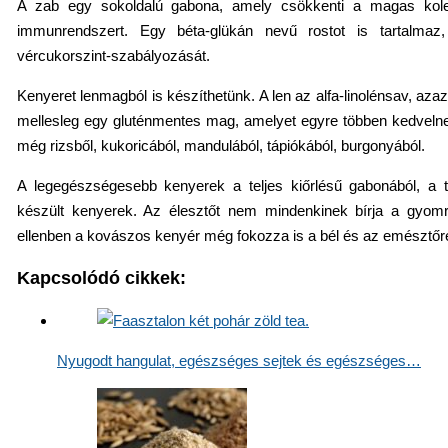
A zab egy sokoldalú gabona, amely csökkenti a magas kolesz
immunrendszert. Egy béta-glükán nevű rostot is tartalmaz
vércukorszint-szabályozását.
Kenyeret lenmagból is készíthetünk. A len az alfa-linolénsav, az
mellesleg egy gluténmentes mag, amelyet egyre többen kedvelne
még rizsből, kukoricából, mandulából, tápiókából, burgonyából.
A legegészségesebb kenyerek a teljes kiőrlésű gabonából, a
készült kenyerek. Az élesztőt nem mindenkinek bírja a gyom
ellenben a kovászos kenyér még fokozza is a bél és az emésztő
Kapcsolódó cikkek:
Nyugodt hangulat, egészséges sejtek és egészséges…