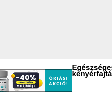
Egészsége
kenyérfajt