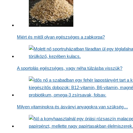
Miért és mitől olyan egészséges a zabkorpa?
A sportolás egészséges, vagy néha túlzásba visszük?
Milyen vitaminokra és ásványi anyagokra van szükség…