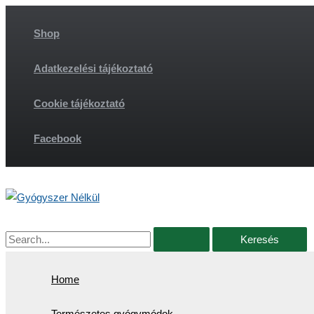
Skip
to
Shop
content
Adatkezelési tájékoztató
Cookie tájékoztató
Facebook
Search
for:
Home
Természetes gyógymódok