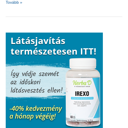
Mi
Tovább »
az,
ami
valóban
segít
fogfájás
ellen?