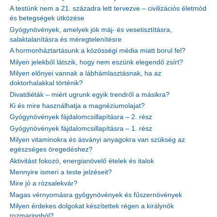
A testünk nem a 21. századra lett tervezve – civilizációs életmód
és betegségek ütközése
Gyógynövények, amelyek jók máj- és vesetisztításra,
salaktalanításra és méregtelenítésre
A hormonháztartásunk a közösségi média miatt borul fel?
Milyen jelekből látszik, hogy nem eszünk elegendő zsírt?
Milyen előnyei vannak a lábhámlasztásnak, ha az
doktorhalakkal történik?
Divatdiéták – miért ugrunk egyik trendről a másikra?
Ki és mire használhatja a magnéziumolajat?
Gyógynövények fájdalomcsillapításra – 2. rész
Gyógynövények fájdalomcsillapításra – 1. rész
Milyen vitaminokra és ásványi anyagokra van szükség az
egészséges öregedéshez?
Aktivitást fokozó, energianövelő ételek és italok
Mennyire ismeri a teste jelzéseit?
Mire jó a rózsalekvár?
Magas vérnyomásra gyógynövények és fűszernövények
Milyen érdekes dolgokat készítettek régen a királynők
rozmaringból?