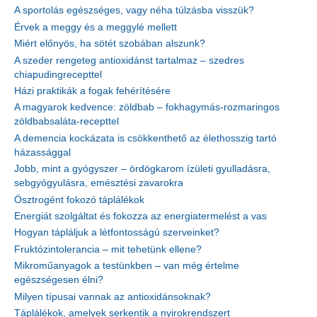
A sportolás egészséges, vagy néha túlzásba visszük?
Érvek a meggy és a meggylé mellett
Miért előnyös, ha sötét szobában alszunk?
A szeder rengeteg antioxidánst tartalmaz – szedres
chiapudingrecepttel
Házi praktikák a fogak fehérítésére
A magyarok kedvence: zöldbab – fokhagymás-rozmaringos
zöldbabsaláta-recepttel
A demencia kockázata is csökkenthető az élethosszig tartó
házassággal
Jobb, mint a gyógyszer – ördögkarom ízületi gyulladásra,
sebgyógyulásra, emésztési zavarokra
Ösztrogént fokozó táplálékok
Energiát szolgáltat és fokozza az energiatermelést a vas
Hogyan tápláljuk a létfontosságú szerveinket?
Fruktózintolerancia – mit tehetünk ellene?
Mikroműanyagok a testünkben – van még értelme
egészségesen élni?
Milyen típusai vannak az antioxidánsoknak?
Táplálékok, amelyek serkentik a nyirokrendszert