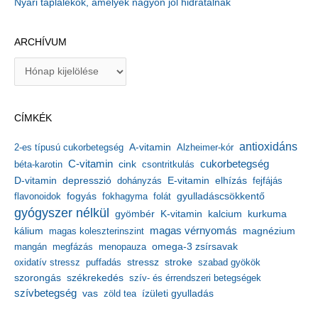
Nyári táplálékok, amelyek nagyon jól hidratálnak
ARCHÍVUM
A
r
c
h
CÍMKÉK
í
v
antioxidáns
A-vitamin
2-es típusú cukorbetegség
Alzheimer-kór
u
m
C-vitamin
cukorbetegség
béta-karotin
cink
csontritkulás
depresszió
E-vitamin
D-vitamin
dohányzás
elhízás
fejfájás
gyulladáscsökkentő
flavonoidok
fogyás
fokhagyma
folát
gyógyszer nélkül
kalcium
gyömbér
K-vitamin
kurkuma
kálium
magas vérnyomás
magnézium
magas koleszterinszint
mangán
megfázás
menopauza
omega-3 zsírsavak
stressz
stroke
oxidatív stressz
puffadás
szabad gyökök
szorongás
székrekedés
szív- és érrendszeri betegségek
szívbetegség
ízületi gyulladás
vas
zöld tea