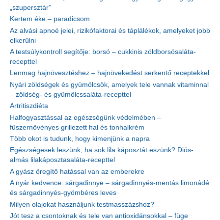
„szupersztár”
Kertem éke – paradicsom
Az alvási apnoé jelei, rizikófaktorai és táplálékok, amelyeket jobb
elkerülni
A testsúlykontroll segítője: borsó – cukkinis zöldborsósaláta-
recepttel
Lenmag hajnövesztéshez – hajnövekedést serkentő receptekkel
Nyári zöldségek és gyümölcsök, amelyek tele vannak vitaminnal
– zöldség- és gyümölcssaláta-recepttel
Artritiszdiéta
Halfogyasztással az egészségünk védelmében –
fűszernövényes grillezett hal és tonhalkrém
Több okot is tudunk, hogy kimenjünk a napra
Egészségesek leszünk, ha sok lila káposztát eszünk? Diós-
almás lilakáposztasaláta-recepttel
A gyász öregítő hatással van az emberekre
A nyár kedvence: sárgadinnye – sárgadinnyés-mentás limonádé
és sárgadinnyés-gyömbéres leves
Milyen olajokat használjunk testmasszázshoz?
Jót tesz a csontoknak és tele van antioxidánsokkal – füge