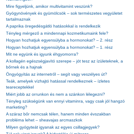
Mire figyeljünk, amikor multivitamint veszünk?
Gyógynövények és gyümölcsök – sok természetes vegyületet
tartalmaznak
A paprika öregedésgátló hatásokkal is rendelkezik
Tényleg mérgező a mindennapi kozmetikumaink fele?
Hogyan hozhatjuk egyensúlyba a hormonokat? – 2. rész
Hogyan hozhatjuk egyensúlyba a hormonokat? – 1. rész
Mit ne együnk és igyunk éhgyomorra?
A kollagén egészségjavító szerepe – jót tesz az ízületeknek, a
bőrnek és a hajnak
Öngyógyítás az internetről – segít vagy veszélyes út?
Teák, amelyek vízhajtó hatással rendelkeznek – ízletes
teareceptekkel
Miért jobb az orrunkon és nem a szánkon lélegezni?
Tényleg szükségünk van ennyi vitaminra, vagy csak jól hangzó
marketing?
A száraz bőr nemcsak télen, hanem minden évszakban
probléma lehet – sheavajas arcmaszkok
Milyen gyógyteát igyanak az egyes csillagjegyek?