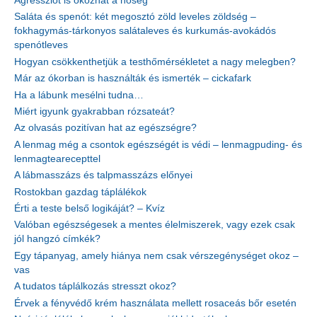
Agressziót is okozhat a hőség
Saláta és spenót: két megosztó zöld leveles zöldség –
fokhagymás-tárkonyos salátaleves és kurkumás-avokádós
spenótleves
Hogyan csökkenthetjük a testhőmérsékletet a nagy melegben?
Már az ókorban is használták és ismerték – cickafark
Ha a lábunk mesélni tudna…
Miért igyunk gyakrabban rózsateát?
Az olvasás pozitívan hat az egészségre?
A lenmag még a csontok egészségét is védi – lenmagpuding- és
lenmagtearecepttel
A lábmasszázs és talpmasszázs előnyei
Rostokban gazdag táplálékok
Érti a teste belső logikáját? – Kvíz
Valóban egészségesek a mentes élelmiszerek, vagy ezek csak
jól hangzó címkék?
Egy tápanyag, amely hiánya nem csak vérszegénységet okoz –
vas
A tudatos táplálkozás stresszt okoz?
Érvek a fényvédő krém használata mellett rosaceás bőr esetén