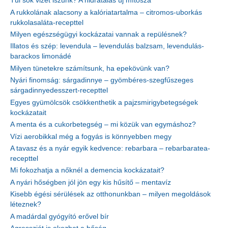
Túl sok vizet iszunk? A hidratálás új mítosza
A rukkolának alacsony a kalóriatartalma – citromos-uborkás
rukkolasaláta-recepttel
Milyen egészségügyi kockázatai vannak a repülésnek?
Illatos és szép: levendula – levendulás balzsam, levendulás-
barackos limonádé
Milyen tünetekre számítsunk, ha epekövünk van?
Nyári finomság: sárgadinnye – gyömbéres-szegfűszeges
sárgadinnyedesszert-recepttel
Egyes gyümölcsök csökkenthetik a pajzsmirigybetegségek
kockázatait
A menta és a cukorbetegség – mi közük van egymáshoz?
Vízi aerobikkal még a fogyás is könnyebben megy
A tavasz és a nyár egyik kedvence: rebarbara – rebarbaratea-
recepttel
Mi fokozhatja a nőknél a demencia kockázatait?
A nyári hőségben jól jön egy kis hűsítő – mentavíz
Kisebb égési sérülések az otthonunkban – milyen megoldások
léteznek?
A madárdal gyógyító erővel bír