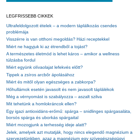
LEGFRISSEBB CIKKEK
Ultrafeldolgozott ételek – a modern táplálkozás csendes
problémája
Visszérre is van otthoni megoldás? Házi receptekkel
Miért ne hagyjuk ki az étrendből a tojást?
A természetes életmód is lehet káros – amikor a wellness
túlzásba fordul
Miért együnk olívaolajat lefekvés előtt?
Tippek a zsíros arcbőr ápolásához
Miért és mitől olyan egészséges a zabkorpa?
Hőhullámok esetén javasolt és nem javasolt táplálékok
Még a vérnyomást is szabályozza – aszalt szilva
Mit tehetünk a homlokráncok ellen?
Egy igazi antioxidáns-erőmű: spárga – snidlinges spárgasaláta,
borsós spárga és uborkás spárgaital
Miért mozogjunk a terhesség ideje alatt?
Jelek, amelyek azt mutatják, hogy nincs elegendő magnézium a
szervezetünkben, azaz a magnézium egy szívegészségügyi