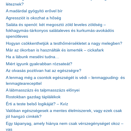
léteznek?
A madárdal gyógyító erővel bír
Agressziót is okozhat a hőség
Saláta és spenót: két megosztó zöld leveles zöldség –
fokhagymás-tárkonyos salátaleves és kurkumás-avokádós
spenótleves
Hogyan csökkenthetjük a testhőmérsékletet a nagy melegben?
Már az ókorban is használták és ismerték – cickafark
Ha a lábunk mesélni tudna…
Miért igyunk gyakrabban rózsateát?
Az olvasás pozitívan hat az egészségre?
A lenmag még a csontok egészségét is védi – lenmagpuding- és
lenmagtearecepttel
A lábmasszázs és talpmasszázs előnyei
Rostokban gazdag táplálékok
Érti a teste belső logikáját? – Kvíz
Valóban egészségesek a mentes élelmiszerek, vagy ezek csak
jól hangzó címkék?
Egy tápanyag, amely hiánya nem csak vérszegénységet okoz –
vas