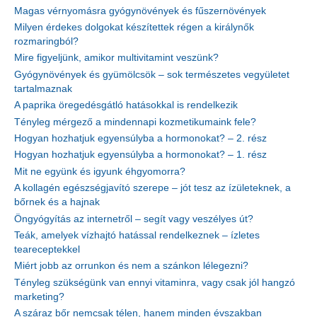
Magas vérnyomásra gyógynövények és fűszernövények
Milyen érdekes dolgokat készítettek régen a királynők
rozmaringból?
Mire figyeljünk, amikor multivitamint veszünk?
Gyógynövények és gyümölcsök – sok természetes vegyületet
tartalmaznak
A paprika öregedésgátló hatásokkal is rendelkezik
Tényleg mérgező a mindennapi kozmetikumaink fele?
Hogyan hozhatjuk egyensúlyba a hormonokat? – 2. rész
Hogyan hozhatjuk egyensúlyba a hormonokat? – 1. rész
Mit ne együnk és igyunk éhgyomorra?
A kollagén egészségjavító szerepe – jót tesz az ízületeknek, a
bőrnek és a hajnak
Öngyógyítás az internetről – segít vagy veszélyes út?
Teák, amelyek vízhajtó hatással rendelkeznek – ízletes
teareceptekkel
Miért jobb az orrunkon és nem a szánkon lélegezni?
Tényleg szükségünk van ennyi vitaminra, vagy csak jól hangzó
marketing?
A száraz bőr nemcsak télen, hanem minden évszakban