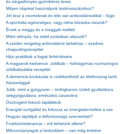
és sárgadinnyés-gyömbéres leves
Milyen olajokat használjunk testmasszázshoz?
Jót tesz a csontoknak és tele van antioxidánsokkal – füge
A sportolás egészséges, vagy néha túlzásba visszük?
Érvek a meggy és a meggylé mellett
Miért előnyös, ha sötét szobában alszunk?
A szeder rengeteg antioxidánst tartalmaz – szedres
chiapudingrecepttel
Házi praktikák a fogak fehérítésére
A magyarok kedvence: zöldbab – fokhagymás-rozmaringos
zöldbabsaláta-recepttel
A demencia kockázata is csökkenthető az élethosszig tartó
házassággal
Jobb, mint a gyógyszer – ördögkarom ízületi gyulladásra,
sebgyógyulásra, emésztési zavarokra
Ösztrogént fokozó táplálékok
Energiát szolgáltat és fokozza az energiatermelést a vas
Hogyan tápláljuk a létfontosságú szerveinket?
Fruktózintolerancia – mit tehetünk ellene?
Mikroműanyagok a testünkben – van még értelme