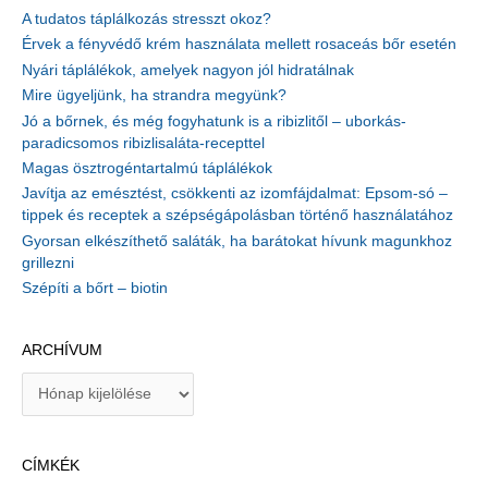
A tudatos táplálkozás stresszt okoz?
Érvek a fényvédő krém használata mellett rosaceás bőr esetén
Nyári táplálékok, amelyek nagyon jól hidratálnak
Mire ügyeljünk, ha strandra megyünk?
Jó a bőrnek, és még fogyhatunk is a ribizlitől – uborkás-
paradicsomos ribizlisaláta-recepttel
Magas ösztrogéntartalmú táplálékok
Javítja az emésztést, csökkenti az izomfájdalmat: Epsom-só –
tippek és receptek a szépségápolásban történő használatához
Gyorsan elkészíthető saláták, ha barátokat hívunk magunkhoz
grillezni
Szépíti a bőrt – biotin
ARCHÍVUM
A
r
c
h
CÍMKÉK
í