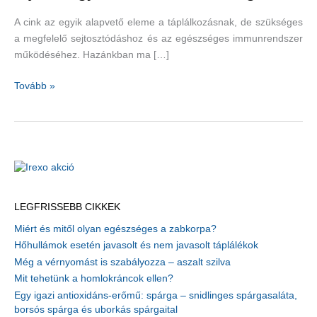
A cink az egyik alapvető eleme a táplálkozásnak, de szükséges
a megfelelő sejtosztódáshoz és az egészséges immunrendszer
működéséhez. Hazánkban ma […]
6
Tovább »
jel,
hogy
cinkre
van
szükségünk
LEGFRISSEBB CIKKEK
Miért és mitől olyan egészséges a zabkorpa?
Hőhullámok esetén javasolt és nem javasolt táplálékok
Még a vérnyomást is szabályozza – aszalt szilva
Mit tehetünk a homlokráncok ellen?
Egy igazi antioxidáns-erőmű: spárga – snidlinges spárgasaláta,
borsós spárga és uborkás spárgaital