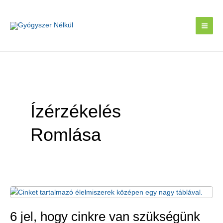
Skip
to
content
Ízérzékelés
Romlása
6 jel, hogy cinkre van szükségünk