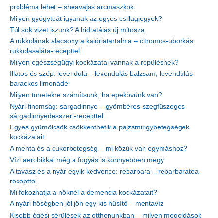
probléma lehet – sheavajas arcmaszkok
Milyen gyógyteát igyanak az egyes csillagjegyek?
Túl sok vizet iszunk? A hidratálás új mítosza
A rukkolának alacsony a kalóriatartalma – citromos-uborkás
rukkolasaláta-recepttel
Milyen egészségügyi kockázatai vannak a repülésnek?
Illatos és szép: levendula – levendulás balzsam, levendulás-
barackos limonádé
Milyen tünetekre számítsunk, ha epekövünk van?
Nyári finomság: sárgadinnye – gyömbéres-szegfűszeges
sárgadinnyedesszert-recepttel
Egyes gyümölcsök csökkenthetik a pajzsmirigybetegségek
kockázatait
A menta és a cukorbetegség – mi közük van egymáshoz?
Vízi aerobikkal még a fogyás is könnyebben megy
A tavasz és a nyár egyik kedvence: rebarbara – rebarbaratea-
recepttel
Mi fokozhatja a nőknél a demencia kockázatait?
A nyári hőségben jól jön egy kis hűsítő – mentavíz
Kisebb égési sérülések az otthonunkban – milyen megoldások