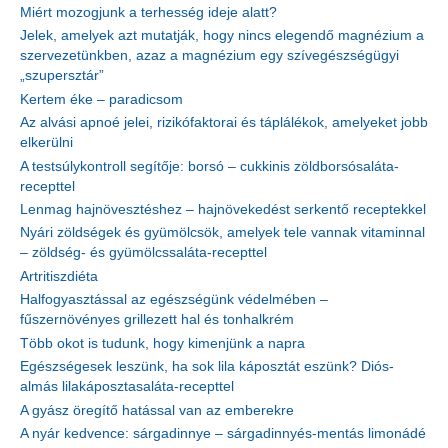
Miért mozogjunk a terhesség ideje alatt?
Jelek, amelyek azt mutatják, hogy nincs elegendő magnézium a
szervezetünkben, azaz a magnézium egy szívegészségügyi
„szupersztár”
Kertem éke – paradicsom
Az alvási apnoé jelei, rizikófaktorai és táplálékok, amelyeket jobb
elkerülni
A testsúlykontroll segítője: borsó – cukkinis zöldborsósaláta-
recepttel
Lenmag hajnövesztéshez – hajnövekedést serkentő receptekkel
Nyári zöldségek és gyümölcsök, amelyek tele vannak vitaminnal
– zöldség- és gyümölcssaláta-recepttel
Artritiszdiéta
Halfogyasztással az egészségünk védelmében –
fűszernövényes grillezett hal és tonhalkrém
Több okot is tudunk, hogy kimenjünk a napra
Egészségesek leszünk, ha sok lila káposztát eszünk? Diós-
almás lilakáposztasaláta-recepttel
A gyász öregítő hatással van az emberekre
A nyár kedvence: sárgadinnye – sárgadinnyés-mentás limonádé