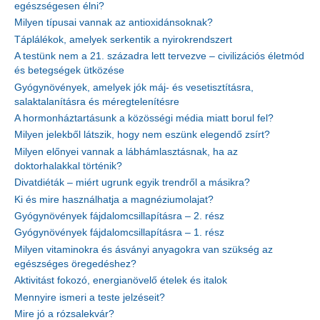
egészségesen élni?
Milyen típusai vannak az antioxidánsoknak?
Táplálékok, amelyek serkentik a nyirokrendszert
A testünk nem a 21. századra lett tervezve – civilizációs életmód
és betegségek ütközése
Gyógynövények, amelyek jók máj- és vesetisztításra,
salaktalanításra és méregtelenítésre
A hormonháztartásunk a közösségi média miatt borul fel?
Milyen jelekből látszik, hogy nem eszünk elegendő zsírt?
Milyen előnyei vannak a lábhámlasztásnak, ha az
doktorhalakkal történik?
Divatdiéták – miért ugrunk egyik trendről a másikra?
Ki és mire használhatja a magnéziumolajat?
Gyógynövények fájdalomcsillapításra – 2. rész
Gyógynövények fájdalomcsillapításra – 1. rész
Milyen vitaminokra és ásványi anyagokra van szükség az
egészséges öregedéshez?
Aktivitást fokozó, energianövelő ételek és italok
Mennyire ismeri a teste jelzéseit?
Mire jó a rózsalekvár?