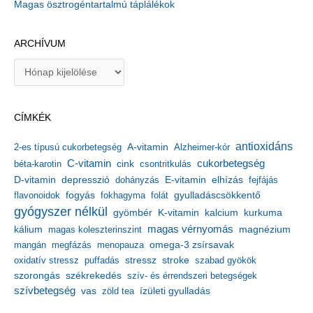
Magas ösztrogéntartalmú táplálékok
ARCHÍVUM
A
r
c
h
CÍMKÉK
í
v
antioxidáns
A-vitamin
2-es típusú cukorbetegség
Alzheimer-kór
u
m
C-vitamin
cukorbetegség
béta-karotin
cink
csontritkulás
depresszió
E-vitamin
D-vitamin
dohányzás
elhízás
fejfájás
gyulladáscsökkentő
flavonoidok
fogyás
fokhagyma
folát
gyógyszer nélkül
kalcium
gyömbér
K-vitamin
kurkuma
kálium
magas vérnyomás
magnézium
magas koleszterinszint
mangán
megfázás
menopauza
omega-3 zsírsavak
stressz
stroke
oxidatív stressz
puffadás
szabad gyökök
szorongás
székrekedés
szív- és érrendszeri betegségek
szívbetegség
ízületi gyulladás
vas
zöld tea