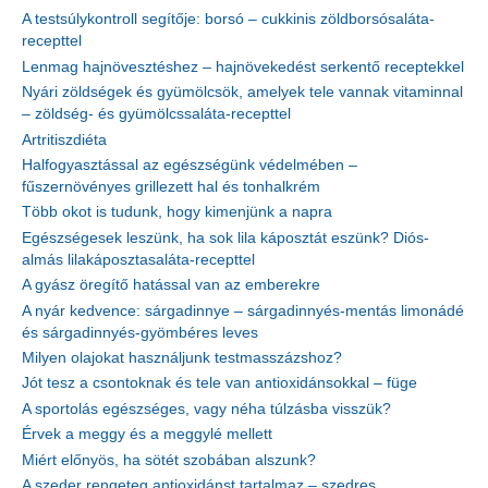
A testsúlykontroll segítője: borsó – cukkinis zöldborsósaláta-
recepttel
Lenmag hajnövesztéshez – hajnövekedést serkentő receptekkel
Nyári zöldségek és gyümölcsök, amelyek tele vannak vitaminnal
– zöldség- és gyümölcssaláta-recepttel
Artritiszdiéta
Halfogyasztással az egészségünk védelmében –
fűszernövényes grillezett hal és tonhalkrém
Több okot is tudunk, hogy kimenjünk a napra
Egészségesek leszünk, ha sok lila káposztát eszünk? Diós-
almás lilakáposztasaláta-recepttel
A gyász öregítő hatással van az emberekre
A nyár kedvence: sárgadinnye – sárgadinnyés-mentás limonádé
és sárgadinnyés-gyömbéres leves
Milyen olajokat használjunk testmasszázshoz?
Jót tesz a csontoknak és tele van antioxidánsokkal – füge
A sportolás egészséges, vagy néha túlzásba visszük?
Érvek a meggy és a meggylé mellett
Miért előnyös, ha sötét szobában alszunk?
A szeder rengeteg antioxidánst tartalmaz – szedres