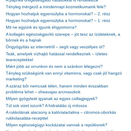
A paprika öregedésgátló hatásokkal is rendelkezik
Tényleg mérgező a mindennapi kozmetikumaink fele?
Hogyan hozhatjuk egyensúlyba a hormonokat? – 2. rész
Hogyan hozhatjuk egyensúlyba a hormonokat? – 1. rész
Mit ne együnk és igyunk éhgyomorra?
A kollagén egészségjavító szerepe – jót tesz az ízületeknek, a
bőrnek és a hajnak
Öngyógyítás az internetről – segít vagy veszélyes út?
Teák, amelyek vízhajtó hatással rendelkeznek – ízletes
teareceptekkel
Miért jobb az orrunkon és nem a szánkon lélegezni?
Tényleg szükségünk van ennyi vitaminra, vagy csak jól hangzó
marketing?
A száraz bőr nemcsak télen, hanem minden évszakban
probléma lehet – sheavajas arcmaszkok
Milyen gyógyteát igyanak az egyes csillagjegyek?
Túl sok vizet iszunk? A hidratálás új mítosza
A rukkolának alacsony a kalóriatartalma – citromos-uborkás
rukkolasaláta-recepttel
Milyen egészségügyi kockázatai vannak a repülésnek?