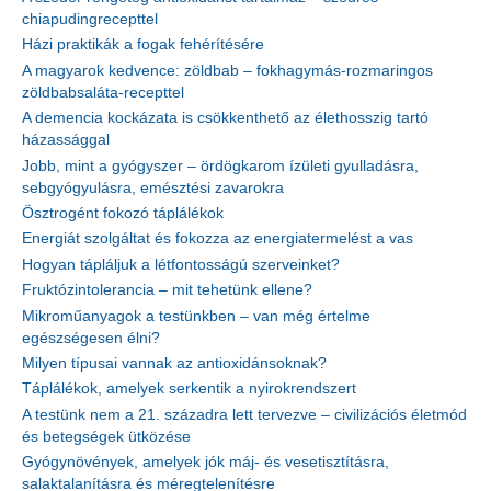
chiapudingrecepttel
Házi praktikák a fogak fehérítésére
A magyarok kedvence: zöldbab – fokhagymás-rozmaringos
zöldbabsaláta-recepttel
A demencia kockázata is csökkenthető az élethosszig tartó
házassággal
Jobb, mint a gyógyszer – ördögkarom ízületi gyulladásra,
sebgyógyulásra, emésztési zavarokra
Ösztrogént fokozó táplálékok
Energiát szolgáltat és fokozza az energiatermelést a vas
Hogyan tápláljuk a létfontosságú szerveinket?
Fruktózintolerancia – mit tehetünk ellene?
Mikroműanyagok a testünkben – van még értelme
egészségesen élni?
Milyen típusai vannak az antioxidánsoknak?
Táplálékok, amelyek serkentik a nyirokrendszert
A testünk nem a 21. századra lett tervezve – civilizációs életmód
és betegségek ütközése
Gyógynövények, amelyek jók máj- és vesetisztításra,
salaktalanításra és méregtelenítésre