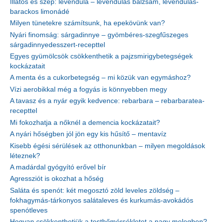
Illatos és szép: levendula – levendulás balzsam, levendulás-
barackos limonádé
Milyen tünetekre számítsunk, ha epekövünk van?
Nyári finomság: sárgadinnye – gyömbéres-szegfűszeges
sárgadinnyedesszert-recepttel
Egyes gyümölcsök csökkenthetik a pajzsmirigybetegségek
kockázatait
A menta és a cukorbetegség – mi közük van egymáshoz?
Vízi aerobikkal még a fogyás is könnyebben megy
A tavasz és a nyár egyik kedvence: rebarbara – rebarbaratea-
recepttel
Mi fokozhatja a nőknél a demencia kockázatait?
A nyári hőségben jól jön egy kis hűsítő – mentavíz
Kisebb égési sérülések az otthonunkban – milyen megoldások
léteznek?
A madárdal gyógyító erővel bír
Agressziót is okozhat a hőség
Saláta és spenót: két megosztó zöld leveles zöldség –
fokhagymás-tárkonyos salátaleves és kurkumás-avokádós
spenótleves
Hogyan csökkenthetjük a testhőmérsékletet a nagy melegben?