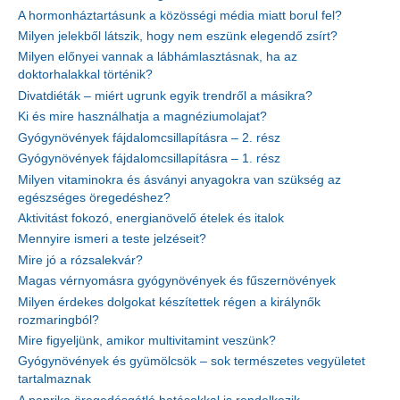
A hormonháztartásunk a közösségi média miatt borul fel?
Milyen jelekből látszik, hogy nem eszünk elegendő zsírt?
Milyen előnyei vannak a lábhámlasztásnak, ha az
doktorhalakkal történik?
Divatdiéták – miért ugrunk egyik trendről a másikra?
Ki és mire használhatja a magnéziumolajat?
Gyógynövények fájdalomcsillapításra – 2. rész
Gyógynövények fájdalomcsillapításra – 1. rész
Milyen vitaminokra és ásványi anyagokra van szükség az
egészséges öregedéshez?
Aktivitást fokozó, energianövelő ételek és italok
Mennyire ismeri a teste jelzéseit?
Mire jó a rózsalekvár?
Magas vérnyomásra gyógynövények és fűszernövények
Milyen érdekes dolgokat készítettek régen a királynők
rozmaringból?
Mire figyeljünk, amikor multivitamint veszünk?
Gyógynövények és gyümölcsök – sok természetes vegyületet
tartalmaznak