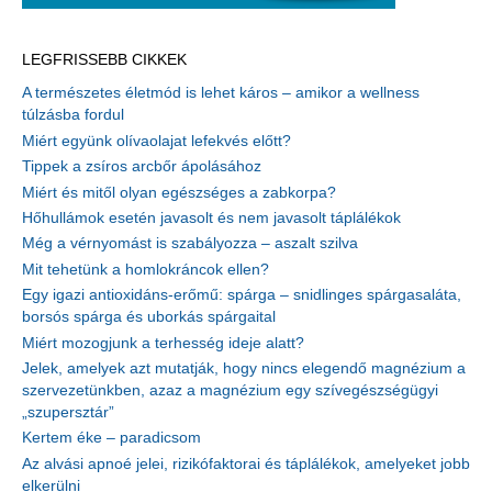
LEGFRISSEBB CIKKEK
A természetes életmód is lehet káros – amikor a wellness
túlzásba fordul
Miért együnk olívaolajat lefekvés előtt?
Tippek a zsíros arcbőr ápolásához
Miért és mitől olyan egészséges a zabkorpa?
Hőhullámok esetén javasolt és nem javasolt táplálékok
Még a vérnyomást is szabályozza – aszalt szilva
Mit tehetünk a homlokráncok ellen?
Egy igazi antioxidáns-erőmű: spárga – snidlinges spárgasaláta,
borsós spárga és uborkás spárgaital
Miért mozogjunk a terhesség ideje alatt?
Jelek, amelyek azt mutatják, hogy nincs elegendő magnézium a
szervezetünkben, azaz a magnézium egy szívegészségügyi
„szupersztár”
Kertem éke – paradicsom
Az alvási apnoé jelei, rizikófaktorai és táplálékok, amelyeket jobb
elkerülni