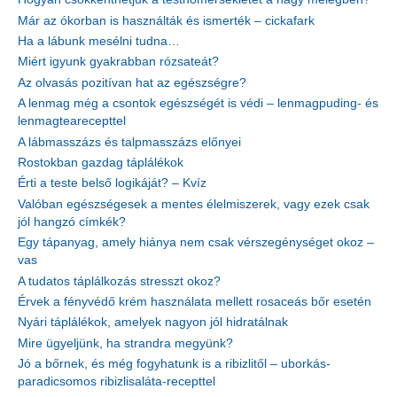
Már az ókorban is használták és ismerték – cickafark
Ha a lábunk mesélni tudna…
Miért igyunk gyakrabban rózsateát?
Az olvasás pozitívan hat az egészségre?
A lenmag még a csontok egészségét is védi – lenmagpuding- és
lenmagtearecepttel
A lábmasszázs és talpmasszázs előnyei
Rostokban gazdag táplálékok
Érti a teste belső logikáját? – Kvíz
Valóban egészségesek a mentes élelmiszerek, vagy ezek csak
jól hangzó címkék?
Egy tápanyag, amely hiánya nem csak vérszegénységet okoz –
vas
A tudatos táplálkozás stresszt okoz?
Érvek a fényvédő krém használata mellett rosaceás bőr esetén
Nyári táplálékok, amelyek nagyon jól hidratálnak
Mire ügyeljünk, ha strandra megyünk?
Jó a bőrnek, és még fogyhatunk is a ribizlitől – uborkás-
paradicsomos ribizlisaláta-recepttel