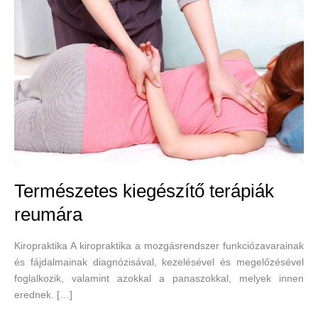
Természetes kiegészítő terápiák
reumára
Kiropraktika A kiropraktika a mozgásrendszer funkciózavarainak
és fájdalmainak diagnózisával, kezelésével és megelőzésével
foglalkozik, valamint azokkal a panaszokkal, melyek innen
erednek. […]