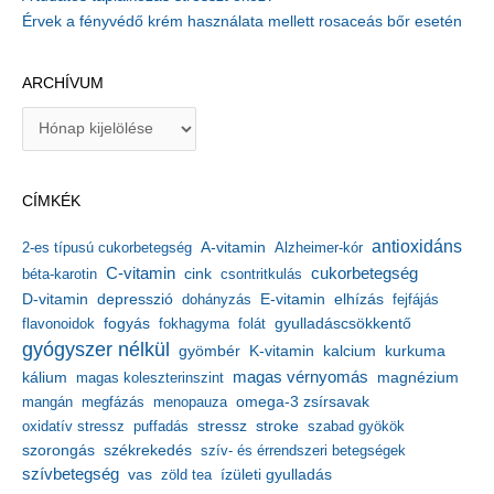
Érvek a fényvédő krém használata mellett rosaceás bőr esetén
ARCHÍVUM
A
r
c
h
CÍMKÉK
í
v
antioxidáns
A-vitamin
2-es típusú cukorbetegség
Alzheimer-kór
u
m
C-vitamin
cukorbetegség
béta-karotin
cink
csontritkulás
depresszió
E-vitamin
D-vitamin
dohányzás
elhízás
fejfájás
gyulladáscsökkentő
flavonoidok
fogyás
fokhagyma
folát
gyógyszer nélkül
kalcium
gyömbér
K-vitamin
kurkuma
kálium
magas vérnyomás
magnézium
magas koleszterinszint
mangán
megfázás
menopauza
omega-3 zsírsavak
stressz
stroke
oxidatív stressz
puffadás
szabad gyökök
szorongás
székrekedés
szív- és érrendszeri betegségek
szívbetegség
ízületi gyulladás
vas
zöld tea