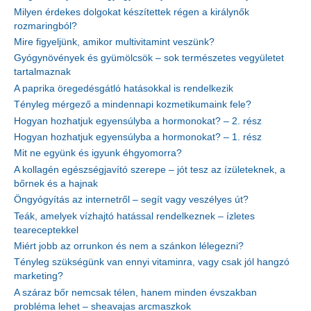
Milyen érdekes dolgokat készítettek régen a királynők
rozmaringból?
Mire figyeljünk, amikor multivitamint veszünk?
Gyógynövények és gyümölcsök – sok természetes vegyületet
tartalmaznak
A paprika öregedésgátló hatásokkal is rendelkezik
Tényleg mérgező a mindennapi kozmetikumaink fele?
Hogyan hozhatjuk egyensúlyba a hormonokat? – 2. rész
Hogyan hozhatjuk egyensúlyba a hormonokat? – 1. rész
Mit ne együnk és igyunk éhgyomorra?
A kollagén egészségjavító szerepe – jót tesz az ízületeknek, a
bőrnek és a hajnak
Öngyógyítás az internetről – segít vagy veszélyes út?
Teák, amelyek vízhajtó hatással rendelkeznek – ízletes
teareceptekkel
Miért jobb az orrunkon és nem a szánkon lélegezni?
Tényleg szükségünk van ennyi vitaminra, vagy csak jól hangzó
marketing?
A száraz bőr nemcsak télen, hanem minden évszakban
probléma lehet – sheavajas arcmaszkok