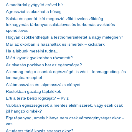
A madárdal gyógyító erővel bír
Agressziót is okozhat a hőség
Saláta és spenót: két megosztó zöld leveles zöldség –
fokhagymás-tárkonyos salátaleves és kurkumás-avokádós
spenótleves
Hogyan csökkenthetjük a testhőmérsékletet a nagy melegben?
Már az ókorban is használták és ismerték – cickafark
Ha a lábunk mesélni tudna…
Miért igyunk gyakrabban rózsateát?
Az olvasás pozitívan hat az egészségre?
A lenmag még a csontok egészségét is védi – lenmagpuding- és
lenmagtearecepttel
A lábmasszázs és talpmasszázs előnyei
Rostokban gazdag táplálékok
Érti a teste belső logikáját? – Kvíz
Valóban egészségesek a mentes élelmiszerek, vagy ezek csak
jól hangzó címkék?
Egy tápanyag, amely hiánya nem csak vérszegénységet okoz –
vas
A tudatos táplálkozás stresszt okoz?