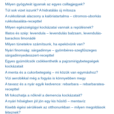
Milyen gyógyteát igyanak az egyes csillagjegyek?
Túl sok vizet iszunk? A hidratálás új mítosza
A rukkolának alacsony a kalóriatartalma – citromos-uborkás
rukkolasaláta-recepttel
Milyen egészségügyi kockázatai vannak a repülésnek?
Illatos és szép: levendula – levendulás balzsam, levendulás-
barackos limonádé
Milyen tünetekre számítsunk, ha epekövünk van?
Nyári finomság: sárgadinnye – gyömbéres-szegfűszeges
sárgadinnyedesszert-recepttel
Egyes gyümölcsök csökkenthetik a pajzsmirigybetegségek
kockázatait
A menta és a cukorbetegség – mi közük van egymáshoz?
Vízi aerobikkal még a fogyás is könnyebben megy
A tavasz és a nyár egyik kedvence: rebarbara – rebarbaratea-
recepttel
Mi fokozhatja a nőknél a demencia kockázatait?
A nyári hőségben jól jön egy kis hűsítő – mentavíz
Kisebb égési sérülések az otthonunkban – milyen megoldások
léteznek?