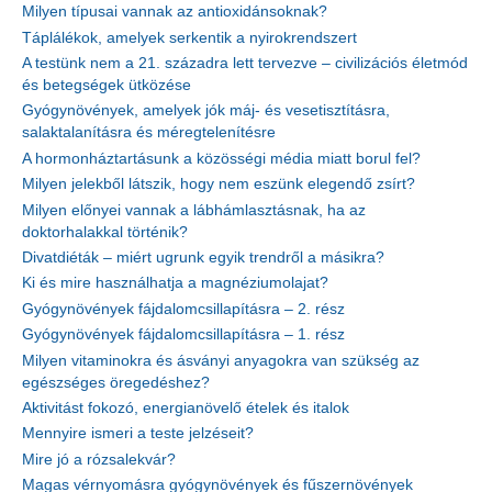
Milyen típusai vannak az antioxidánsoknak?
Táplálékok, amelyek serkentik a nyirokrendszert
A testünk nem a 21. századra lett tervezve – civilizációs életmód
és betegségek ütközése
Gyógynövények, amelyek jók máj- és vesetisztításra,
salaktalanításra és méregtelenítésre
A hormonháztartásunk a közösségi média miatt borul fel?
Milyen jelekből látszik, hogy nem eszünk elegendő zsírt?
Milyen előnyei vannak a lábhámlasztásnak, ha az
doktorhalakkal történik?
Divatdiéták – miért ugrunk egyik trendről a másikra?
Ki és mire használhatja a magnéziumolajat?
Gyógynövények fájdalomcsillapításra – 2. rész
Gyógynövények fájdalomcsillapításra – 1. rész
Milyen vitaminokra és ásványi anyagokra van szükség az
egészséges öregedéshez?
Aktivitást fokozó, energianövelő ételek és italok
Mennyire ismeri a teste jelzéseit?
Mire jó a rózsalekvár?
Magas vérnyomásra gyógynövények és fűszernövények