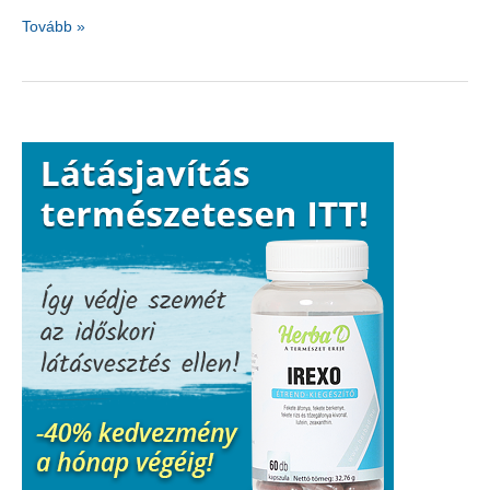
A
Tovább »
puzzle
és
az
agy
működése