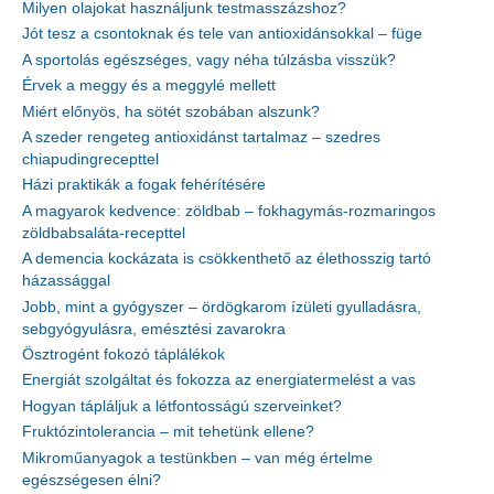
Milyen olajokat használjunk testmasszázshoz?
Jót tesz a csontoknak és tele van antioxidánsokkal – füge
A sportolás egészséges, vagy néha túlzásba visszük?
Érvek a meggy és a meggylé mellett
Miért előnyös, ha sötét szobában alszunk?
A szeder rengeteg antioxidánst tartalmaz – szedres
chiapudingrecepttel
Házi praktikák a fogak fehérítésére
A magyarok kedvence: zöldbab – fokhagymás-rozmaringos
zöldbabsaláta-recepttel
A demencia kockázata is csökkenthető az élethosszig tartó
házassággal
Jobb, mint a gyógyszer – ördögkarom ízületi gyulladásra,
sebgyógyulásra, emésztési zavarokra
Ösztrogént fokozó táplálékok
Energiát szolgáltat és fokozza az energiatermelést a vas
Hogyan tápláljuk a létfontosságú szerveinket?
Fruktózintolerancia – mit tehetünk ellene?
Mikroműanyagok a testünkben – van még értelme
egészségesen élni?