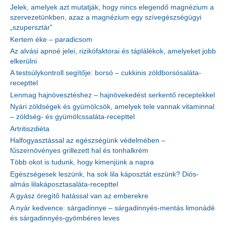
Jelek, amelyek azt mutatják, hogy nincs elegendő magnézium a
szervezetünkben, azaz a magnézium egy szívegészségügyi
„szupersztár”
Kertem éke – paradicsom
Az alvási apnoé jelei, rizikófaktorai és táplálékok, amelyeket jobb
elkerülni
A testsúlykontroll segítője: borsó – cukkinis zöldborsósaláta-
recepttel
Lenmag hajnövesztéshez – hajnövekedést serkentő receptekkel
Nyári zöldségek és gyümölcsök, amelyek tele vannak vitaminnal
– zöldség- és gyümölcssaláta-recepttel
Artritiszdiéta
Halfogyasztással az egészségünk védelmében –
fűszernövényes grillezett hal és tonhalkrém
Több okot is tudunk, hogy kimenjünk a napra
Egészségesek leszünk, ha sok lila káposztát eszünk? Diós-
almás lilakáposztasaláta-recepttel
A gyász öregítő hatással van az emberekre
A nyár kedvence: sárgadinnye – sárgadinnyés-mentás limonádé
és sárgadinnyés-gyömbéres leves