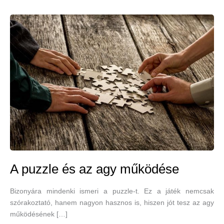
A puzzle és az agy működése
Bizonyára mindenki ismeri a puzzle-t. Ez a játék nemcsak
szórakoztató, hanem nagyon hasznos is, hiszen jót tesz az agy
működésének […]