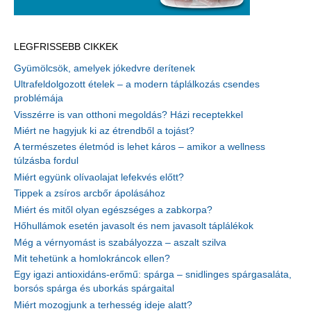
LEGFRISSEBB CIKKEK
Gyümölcsök, amelyek jókedvre derítenek
Ultrafeldolgozott ételek – a modern táplálkozás csendes
problémája
Visszérre is van otthoni megoldás? Házi receptekkel
Miért ne hagyjuk ki az étrendből a tojást?
A természetes életmód is lehet káros – amikor a wellness
túlzásba fordul
Miért együnk olívaolajat lefekvés előtt?
Tippek a zsíros arcbőr ápolásához
Miért és mitől olyan egészséges a zabkorpa?
Hőhullámok esetén javasolt és nem javasolt táplálékok
Még a vérnyomást is szabályozza – aszalt szilva
Mit tehetünk a homlokráncok ellen?
Egy igazi antioxidáns-erőmű: spárga – snidlinges spárgasaláta,
borsós spárga és uborkás spárgaital
Miért mozogjunk a terhesség ideje alatt?