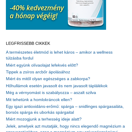
LEGFRISSEBB CIKKEK
A természetes életmód is lehet káros – amikor a wellness
túlzásba fordul
Miért együnk olívaolajat lefekvés előtt?
Tippek a zsíros arcbőr ápolásához
Miért és mitől olyan egészséges a zabkorpa?
Hőhullámok esetén javasolt és nem javasolt táplálékok
Még a vérnyomást is szabályozza – aszalt szilva
Mit tehetünk a homlokráncok ellen?
Egy igazi antioxidáns-erőmű: spárga – snidlinges spárgasaláta,
borsós spárga és uborkás spárgaital
Miért mozogjunk a terhesség ideje alatt?
Jelek, amelyek azt mutatják, hogy nincs elegendő magnézium a