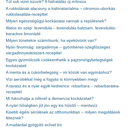
Túl sok vizet iszunk? A hidratálás új mítosza
A rukkolának alacsony a kalóriatartalma – citromos-uborkás
rukkolasaláta-recepttel
Milyen egészségügyi kockázatai vannak a repülésnek?
Illatos és szép: levendula – levendulás balzsam, levendulás-
barackos limonádé
Milyen tünetekre számítsunk, ha epekövünk van?
Nyári finomság: sárgadinnye – gyömbéres-szegfűszeges
sárgadinnyedesszert-recepttel
Egyes gyümölcsök csökkenthetik a pajzsmirigybetegségek
kockázatait
A menta és a cukorbetegség – mi közük van egymáshoz?
Vízi aerobikkal még a fogyás is könnyebben megy
A tavasz és a nyár egyik kedvence: rebarbara – rebarbaratea-
recepttel
Mi fokozhatja a nőknél a demencia kockázatait?
A nyári hőségben jól jön egy kis hűsítő – mentavíz
Kisebb égési sérülések az otthonunkban – milyen megoldások
léteznek?
A madárdal gyógyító erővel bír