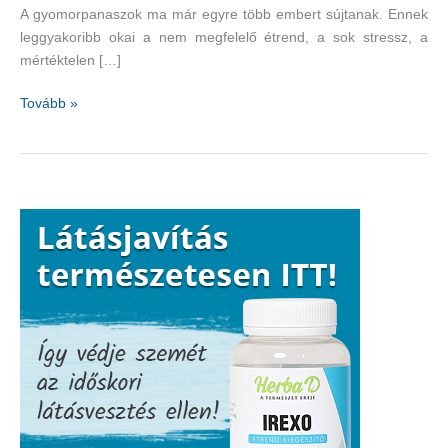
A gyomorpanaszok ma már egyre több embert sújtanak. Ennek
leggyakoribb okai a nem megfelelő étrend, a sok stressz, a
mértéktelen […]
A
Tovább »
haspuffadás
könnyedén
orvosolható