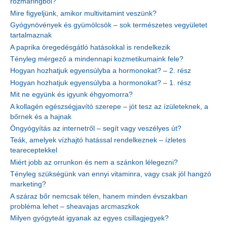
rozmaringból?
Mire figyeljünk, amikor multivitamint veszünk?
Gyógynövények és gyümölcsök – sok természetes vegyületet
tartalmaznak
A paprika öregedésgátló hatásokkal is rendelkezik
Tényleg mérgező a mindennapi kozmetikumaink fele?
Hogyan hozhatjuk egyensúlyba a hormonokat? – 2. rész
Hogyan hozhatjuk egyensúlyba a hormonokat? – 1. rész
Mit ne együnk és igyunk éhgyomorra?
A kollagén egészségjavító szerepe – jót tesz az ízületeknek, a
bőrnek és a hajnak
Öngyógyítás az internetről – segít vagy veszélyes út?
Teák, amelyek vízhajtó hatással rendelkeznek – ízletes
teareceptekkel
Miért jobb az orrunkon és nem a szánkon lélegezni?
Tényleg szükségünk van ennyi vitaminra, vagy csak jól hangzó
marketing?
A száraz bőr nemcsak télen, hanem minden évszakban
probléma lehet – sheavajas arcmaszkok
Milyen gyógyteát igyanak az egyes csillagjegyek?