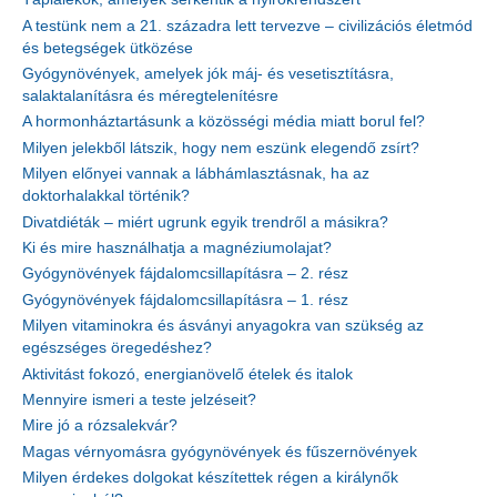
A testünk nem a 21. századra lett tervezve – civilizációs életmód
és betegségek ütközése
Gyógynövények, amelyek jók máj- és vesetisztításra,
salaktalanításra és méregtelenítésre
A hormonháztartásunk a közösségi média miatt borul fel?
Milyen jelekből látszik, hogy nem eszünk elegendő zsírt?
Milyen előnyei vannak a lábhámlasztásnak, ha az
doktorhalakkal történik?
Divatdiéták – miért ugrunk egyik trendről a másikra?
Ki és mire használhatja a magnéziumolajat?
Gyógynövények fájdalomcsillapításra – 2. rész
Gyógynövények fájdalomcsillapításra – 1. rész
Milyen vitaminokra és ásványi anyagokra van szükség az
egészséges öregedéshez?
Aktivitást fokozó, energianövelő ételek és italok
Mennyire ismeri a teste jelzéseit?
Mire jó a rózsalekvár?
Magas vérnyomásra gyógynövények és fűszernövények
Milyen érdekes dolgokat készítettek régen a királynők