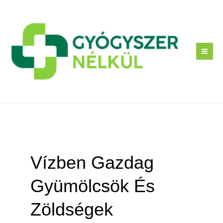
Skip
to
content
Vízben Gazdag
Gyümölcsök És
Zöldségek