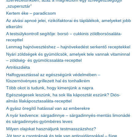
szervezetünkben, azaz a magnézium egy szívegészségügyi
„szupersztár”
Kertem éke – paradicsom
Az alvási apnoé jelei, rizikófaktorai és táplálékok, amelyeket jobb
elkerülni
A testsúlykontroll segítője: borsó – cukkinis zöldborsósaláta-
recepttel
Lenmag hajnövesztéshez – hajnövekedést serkentő receptekkel
Nyári zöldségek és gyümölcsök, amelyek tele vannak vitaminnal
– zöldség- és gyümölcssaláta-recepttel
Artritiszdiéta
Halfogyasztással az egészségünk védelmében –
fűszernövényes grillezett hal és tonhalkrém
Több okot is tudunk, hogy kimenjünk a napra
Egészségesek leszünk, ha sok lila káposztát eszünk? Diós-
almás lilakáposztasaláta-recepttel
A gyász öregítő hatással van az emberekre
A nyár kedvence: sárgadinnye – sárgadinnyés-mentás limonádé
és sárgadinnyés-gyömbéres leves
Milyen olajokat használjunk testmasszázshoz?
Jót tesz a csontoknak és tele van antioxidánsokkal – füge