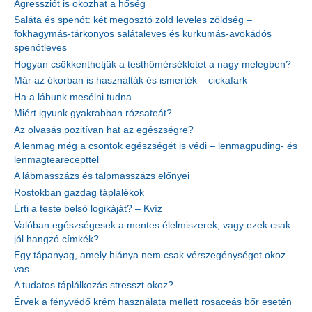
Agressziót is okozhat a hőség
Saláta és spenót: két megosztó zöld leveles zöldség –
fokhagymás-tárkonyos salátaleves és kurkumás-avokádós
spenótleves
Hogyan csökkenthetjük a testhőmérsékletet a nagy melegben?
Már az ókorban is használták és ismerték – cickafark
Ha a lábunk mesélni tudna…
Miért igyunk gyakrabban rózsateát?
Az olvasás pozitívan hat az egészségre?
A lenmag még a csontok egészségét is védi – lenmagpuding- és
lenmagtearecepttel
A lábmasszázs és talpmasszázs előnyei
Rostokban gazdag táplálékok
Érti a teste belső logikáját? – Kvíz
Valóban egészségesek a mentes élelmiszerek, vagy ezek csak
jól hangzó címkék?
Egy tápanyag, amely hiánya nem csak vérszegénységet okoz –
vas
A tudatos táplálkozás stresszt okoz?
Érvek a fényvédő krém használata mellett rosaceás bőr esetén