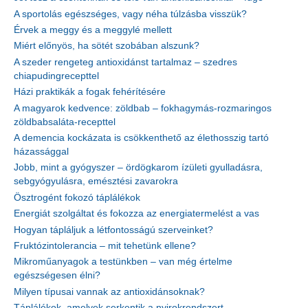
A sportolás egészséges, vagy néha túlzásba visszük?
Érvek a meggy és a meggylé mellett
Miért előnyös, ha sötét szobában alszunk?
A szeder rengeteg antioxidánst tartalmaz – szedres
chiapudingrecepttel
Házi praktikák a fogak fehérítésére
A magyarok kedvence: zöldbab – fokhagymás-rozmaringos
zöldbabsaláta-recepttel
A demencia kockázata is csökkenthető az élethosszig tartó
házassággal
Jobb, mint a gyógyszer – ördögkarom ízületi gyulladásra,
sebgyógyulásra, emésztési zavarokra
Ösztrogént fokozó táplálékok
Energiát szolgáltat és fokozza az energiatermelést a vas
Hogyan tápláljuk a létfontosságú szerveinket?
Fruktózintolerancia – mit tehetünk ellene?
Mikroműanyagok a testünkben – van még értelme
egészségesen élni?
Milyen típusai vannak az antioxidánsoknak?
Táplálékok, amelyek serkentik a nyirokrendszert