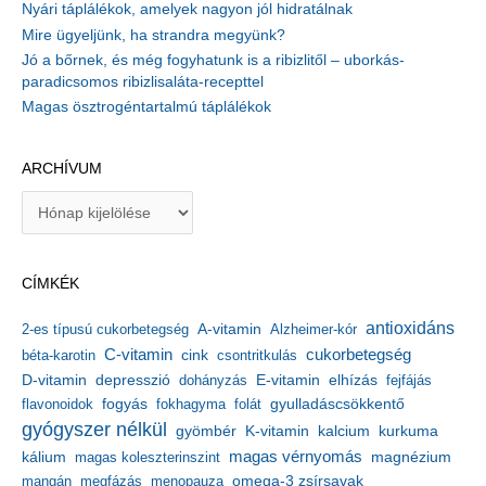
Nyári táplálékok, amelyek nagyon jól hidratálnak
Mire ügyeljünk, ha strandra megyünk?
Jó a bőrnek, és még fogyhatunk is a ribizlitől – uborkás-
paradicsomos ribizlisaláta-recepttel
Magas ösztrogéntartalmú táplálékok
ARCHÍVUM
A
r
c
h
CÍMKÉK
í
v
antioxidáns
A-vitamin
2-es típusú cukorbetegség
Alzheimer-kór
u
m
C-vitamin
cukorbetegség
béta-karotin
cink
csontritkulás
depresszió
E-vitamin
D-vitamin
dohányzás
elhízás
fejfájás
gyulladáscsökkentő
flavonoidok
fogyás
fokhagyma
folát
gyógyszer nélkül
kalcium
gyömbér
K-vitamin
kurkuma
kálium
magas vérnyomás
magnézium
magas koleszterinszint
mangán
megfázás
menopauza
omega-3 zsírsavak