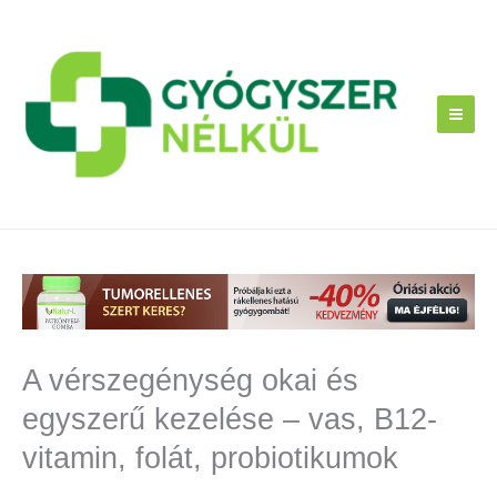
Skip
to
content
A vérszegénység okai és
egyszerű kezelése – vas, B12-
vitamin, folát, probiotikumok