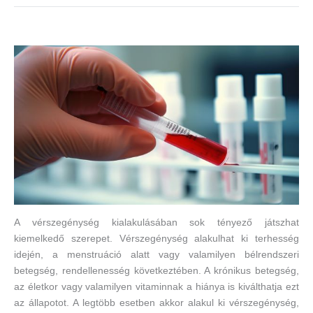
A vérszegénység kialakulásában sok tényező játszhat
kiemelkedő szerepet. Vérszegénység alakulhat ki terhesség
idején, a menstruáció alatt vagy valamilyen bélrendszeri
betegség, rendellenesség következtében. A krónikus betegség,
az életkor vagy valamilyen vitaminnak a hiánya is kiválthatja ezt
az állapotot. A legtöbb esetben akkor alakul ki vérszegénység,