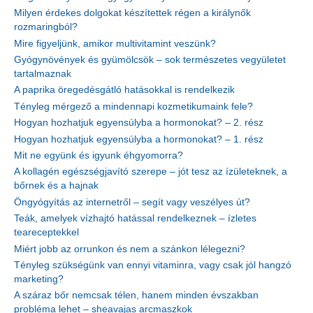
Milyen érdekes dolgokat készítettek régen a királynők
rozmaringból?
Mire figyeljünk, amikor multivitamint veszünk?
Gyógynövények és gyümölcsök – sok természetes vegyületet
tartalmaznak
A paprika öregedésgátló hatásokkal is rendelkezik
Tényleg mérgező a mindennapi kozmetikumaink fele?
Hogyan hozhatjuk egyensúlyba a hormonokat? – 2. rész
Hogyan hozhatjuk egyensúlyba a hormonokat? – 1. rész
Mit ne együnk és igyunk éhgyomorra?
A kollagén egészségjavító szerepe – jót tesz az ízületeknek, a
bőrnek és a hajnak
Öngyógyítás az internetről – segít vagy veszélyes út?
Teák, amelyek vízhajtó hatással rendelkeznek – ízletes
teareceptekkel
Miért jobb az orrunkon és nem a szánkon lélegezni?
Tényleg szükségünk van ennyi vitaminra, vagy csak jól hangzó
marketing?
A száraz bőr nemcsak télen, hanem minden évszakban
probléma lehet – sheavajas arcmaszkok