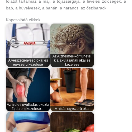
folátot tartalmaz a máj, a tojássárgája, a leveles zöldségek, a
bab, a hüvelyesek, a banán, a narancs, az őszibarack.
Kapcsolódó cikkek:
Az Alzheimer-kór tünetei,
A vérszegénység okai és
kialakulásának okai és
egyszerű kezelése
kezelése
Az ízületi gyulladás okozta
fájdalom kezelése…
A hízás egyszerű okai