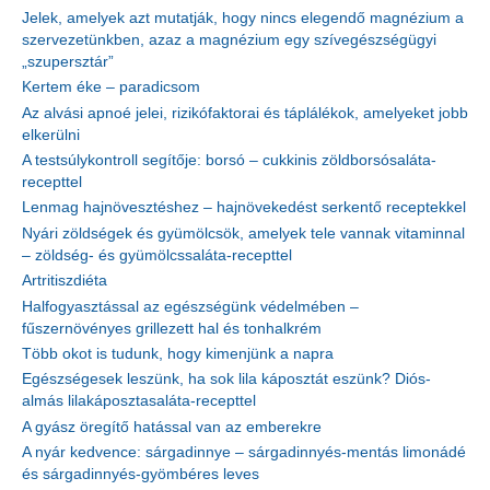
Jelek, amelyek azt mutatják, hogy nincs elegendő magnézium a
szervezetünkben, azaz a magnézium egy szívegészségügyi
„szupersztár”
Kertem éke – paradicsom
Az alvási apnoé jelei, rizikófaktorai és táplálékok, amelyeket jobb
elkerülni
A testsúlykontroll segítője: borsó – cukkinis zöldborsósaláta-
recepttel
Lenmag hajnövesztéshez – hajnövekedést serkentő receptekkel
Nyári zöldségek és gyümölcsök, amelyek tele vannak vitaminnal
– zöldség- és gyümölcssaláta-recepttel
Artritiszdiéta
Halfogyasztással az egészségünk védelmében –
fűszernövényes grillezett hal és tonhalkrém
Több okot is tudunk, hogy kimenjünk a napra
Egészségesek leszünk, ha sok lila káposztát eszünk? Diós-
almás lilakáposztasaláta-recepttel
A gyász öregítő hatással van az emberekre
A nyár kedvence: sárgadinnye – sárgadinnyés-mentás limonádé
és sárgadinnyés-gyömbéres leves