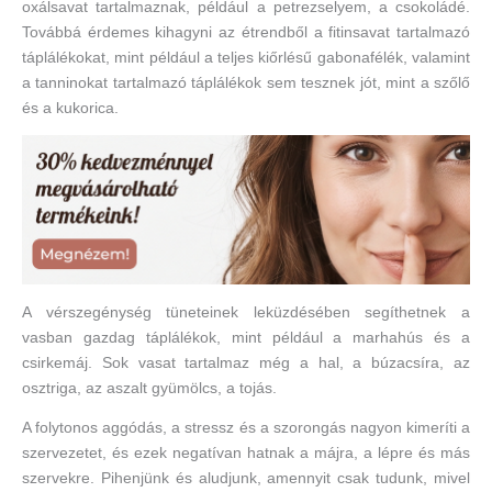
oxálsavat tartalmaznak, például a petrezselyem, a csokoládé.
Továbbá érdemes kihagyni az étrendből a fitinsavat tartalmazó
táplálékokat, mint például a teljes kiőrlésű gabonafélék, valamint
a tanninokat tartalmazó táplálékok sem tesznek jót, mint a szőlő
és a kukorica.
A vérszegénység tüneteinek leküzdésében segíthetnek a
vasban gazdag táplálékok, mint például a marhahús és a
csirkemáj. Sok vasat tartalmaz még a hal, a búzacsíra, az
osztriga, az aszalt gyümölcs, a tojás.
A folytonos aggódás, a stressz és a szorongás nagyon kimeríti a
szervezetet, és ezek negatívan hatnak a májra, a lépre és más
szervekre. Pihenjünk és aludjunk, amennyit csak tudunk, mivel