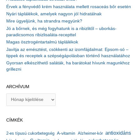
Érvek a fényvédő krém használata mellett rosaceás bőr esetén
Nyári táplálékok, amelyek nagyon jól hidratálnak
Mire ügyeljünk, ha strandra megyünk?
Jó a bőrnek, és még fogyhatunk is a ribizlitől – uborkás-
paradicsomos ribizlisaláta-recepttel
Magas ösztrogéntartalmú táplálékok
Javítja az emésztést, csökkenti az izomfájdalmat: Epsom-só –
tippek és receptek a szépségápolásban történő használatához
Gyorsan elkészíthető saláták, ha barátokat hívunk magunkhoz
grillezni
ARCHÍVUM
A
r
c
h
CÍMKÉK
í
v
antioxidáns
A-vitamin
2-es típusú cukorbetegség
Alzheimer-kór
u
m