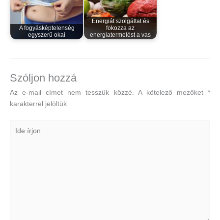
Energiát szolgáltat és
A fogyásképtelenség
fokozza az
egyszerű okai
energiatermelést a vas
Szóljon hozzá
Az e-mail címet nem tesszük közzé.
A kötelező mezőket
*
karakterrel jelöltük
Ide
írjon