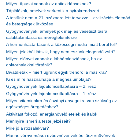
Milyen típusai vannak az antioxidánsoknak?
Táplálékok, amelyek serkentik a nyirokrendszert
A testünk nem a 21. századra lett tervezve – civilizációs életmód
és betegségek ütközése
Gyógynövények, amelyek jók máj- és vesetisztításra,
salaktalanításra és méregtelenítésre
A hormonháztartásunk a közösségi média miatt borul fel?
Milyen jelekből látszik, hogy nem eszünk elegendő zsírt?
Milyen előnyei vannak a lábhámlasztásnak, ha az
doktorhalakkal történik?
Divatdiéták – miért ugrunk egyik trendről a másikra?
Ki és mire használhatja a magnéziumolajat?
Gyógynövények fájdalomcsillapításra – 2. rész
Gyógynövények fájdalomcsillapításra – 1. rész
Milyen vitaminokra és ásványi anyagokra van szükség az
egészséges öregedéshez?
Aktivitást fokozó, energianövelő ételek és italok
Mennyire ismeri a teste jelzéseit?
Mire jó a rózsalekvár?
Magas vérnyomásra gyógynövények és fűszernövények