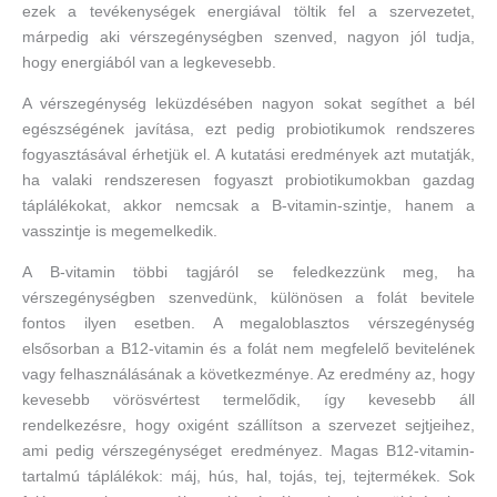
ezek a tevékenységek energiával töltik fel a szervezetet,
márpedig aki vérszegénységben szenved, nagyon jól tudja,
hogy energiából van a legkevesebb.
A vérszegénység leküzdésében nagyon sokat segíthet a bél
egészségének javítása, ezt pedig probiotikumok rendszeres
fogyasztásával érhetjük el. A kutatási eredmények azt mutatják,
ha valaki rendszeresen fogyaszt probiotikumokban gazdag
táplálékokat, akkor nemcsak a B-vitamin-szintje, hanem a
vasszintje is megemelkedik.
A B-vitamin többi tagjáról se feledkezzünk meg, ha
vérszegénységben szenvedünk, különösen a folát bevitele
fontos ilyen esetben. A megaloblasztos vérszegénység
elsősorban a B12-vitamin és a folát nem megfelelő bevitelének
vagy felhasználásának a következménye. Az eredmény az, hogy
kevesebb vörösvértest termelődik, így kevesebb áll
rendelkezésre, hogy oxigént szállítson a szervezet sejtjeihez,
ami pedig vérszegénységet eredményez. Magas B12-vitamin-
tartalmú táplálékok: máj, hús, hal, tojás, tej, tejtermékek. Sok