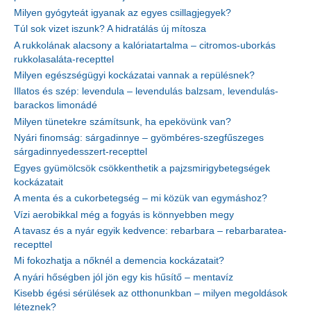
Milyen gyógyteát igyanak az egyes csillagjegyek?
Túl sok vizet iszunk? A hidratálás új mítosza
A rukkolának alacsony a kalóriatartalma – citromos-uborkás
rukkolasaláta-recepttel
Milyen egészségügyi kockázatai vannak a repülésnek?
Illatos és szép: levendula – levendulás balzsam, levendulás-
barackos limonádé
Milyen tünetekre számítsunk, ha epekövünk van?
Nyári finomság: sárgadinnye – gyömbéres-szegfűszeges
sárgadinnyedesszert-recepttel
Egyes gyümölcsök csökkenthetik a pajzsmirigybetegségek
kockázatait
A menta és a cukorbetegség – mi közük van egymáshoz?
Vízi aerobikkal még a fogyás is könnyebben megy
A tavasz és a nyár egyik kedvence: rebarbara – rebarbaratea-
recepttel
Mi fokozhatja a nőknél a demencia kockázatait?
A nyári hőségben jól jön egy kis hűsítő – mentavíz
Kisebb égési sérülések az otthonunkban – milyen megoldások
léteznek?