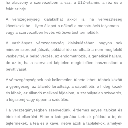
ha alacsony a szervezetben a vas, a B12-vitamin, a réz és a
folát szintje.
A vérszegénység kialakulhat akkor is, ha vérveszteség
következik be – ilyen állapot a nőknél a menstruáció folyamata –
vagy a szervezetben kevés vörösvértest termelődik.
A vashiányos vérszegénység kialakulásában nagyon sok
minden szerepet játszik, például ide sorolható a nem megfelelő
vasbevitel, a belső vérzés, az endometriózis, a genetikai hajlam,
de az is, ha a szervezet képtelen megfelelően hasznosítani a
bevitt vasat.
A vérszegénységnek sok kellemetlen tünete lehet, többek között
a gyengeség, az állandó fáradtság, a sápadt bőr, a hideg kezek
és lábak, az állandó mellkasi fájdalom, a szabálytalan szívverés,
a légszomj vagy éppen a szédülés.
Ha vérszegénységben szenvedünk, érdemes egyes italokat és
ételeket elkerülni. Ebbe a kategóriába tartozik például a tej és
tejtermékek, a tea és a kávé, illetve azok a táplálékok, amelyek