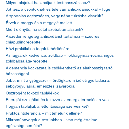
Milyen olajokat használjunk testmasszázshoz?
Jót tesz a csontoknak és tele van antioxidánsokkal – füge
A sportolás egészséges, vagy néha túlzásba visszük?
Érvek a meggy és a meggylé mellett
Miért előnyös, ha sötét szobában alszunk?
A szeder rengeteg antioxidánst tartalmaz – szedres
chiapudingrecepttel
Házi praktikák a fogak fehérítésére
A magyarok kedvence: zöldbab – fokhagymás-rozmaringos
zöldbabsaláta-recepttel
A demencia kockázata is csökkenthető az élethosszig tartó
házassággal
Jobb, mint a gyógyszer – ördögkarom ízületi gyulladásra,
sebgyógyulásra, emésztési zavarokra
Ösztrogént fokozó táplálékok
Energiát szolgáltat és fokozza az energiatermelést a vas
Hogyan tápláljuk a létfontosságú szerveinket?
Fruktózintolerancia – mit tehetünk ellene?
Mikroműanyagok a testünkben – van még értelme
egészségesen élni?