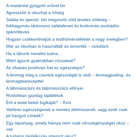
A madárdal gyógyító erővel bír
Agressziót is okozhat a hőség
Saláta és spenót: két megosztó zöld leveles zöldség –
fokhagymás-tárkonyos salátaleves és kurkumás-avokádós
spenótleves
Hogyan csökkenthetjük a testhőmérsékletet a nagy melegben?
Már az ókorban is használták és ismerték – cickafark
Ha a lábunk mesélni tudna…
Miért igyunk gyakrabban rózsateát?
Az olvasás pozitívan hat az egészségre?
A lenmag még a csontok egészségét is védi – lenmagpuding- és
lenmagtearecepttel
A lábmasszázs és talpmasszázs előnyei
Rostokban gazdag táplálékok
Érti a teste belső logikáját? – Kvíz
Valóban egészségesek a mentes élelmiszerek, vagy ezek csak
jól hangzó címkék?
Egy tápanyag, amely hiánya nem csak vérszegénységet okoz –
vas
A tudatos táplálkozás stresszt okoz?