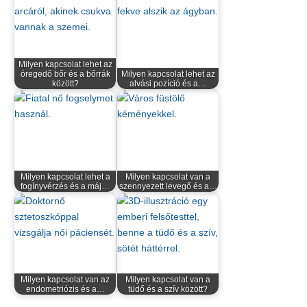
Milyen kapcsolat lehet az
öregedő bőr és a bőrrák
Milyen kapcsolat lehet az
között?
alvási pozíció és a…
Milyen kapcsolat lehet a
Milyen kapcsolat van a
fogínyvérzés és a máj…
szennyezett levegő és a…
Milyen kapcsolat van az
Milyen kapcsolat van a
endometriózis és a…
tüdő és a szív között?