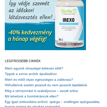
LEGFRISSEBB CIKKEK
Miért együnk olívaolajat lefekvés előtt?
Tippek a zsíros arcbőr ápolásához
Miért és mitől olyan egészséges a zabkorpa?
Hőhullámok esetén javasolt és nem javasolt táplálékok
Még a vérnyomást is szabályozza – aszalt szilva
Mit tehetünk a homlokráncok ellen?
Egy igazi antioxidáns-erőmű: spárga – snidlinges spárgasaláta,
borsós spárga és uborkás spárgaital