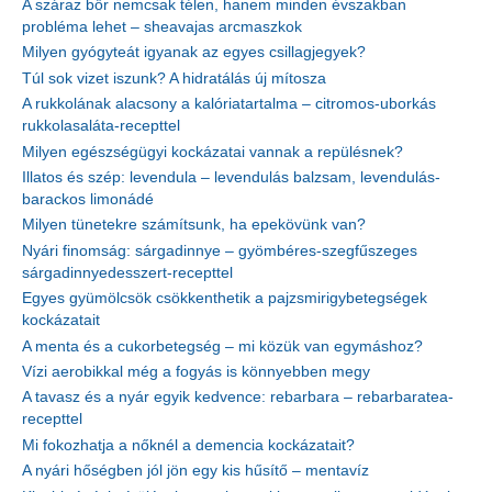
A száraz bőr nemcsak télen, hanem minden évszakban
probléma lehet – sheavajas arcmaszkok
Milyen gyógyteát igyanak az egyes csillagjegyek?
Túl sok vizet iszunk? A hidratálás új mítosza
A rukkolának alacsony a kalóriatartalma – citromos-uborkás
rukkolasaláta-recepttel
Milyen egészségügyi kockázatai vannak a repülésnek?
Illatos és szép: levendula – levendulás balzsam, levendulás-
barackos limonádé
Milyen tünetekre számítsunk, ha epekövünk van?
Nyári finomság: sárgadinnye – gyömbéres-szegfűszeges
sárgadinnyedesszert-recepttel
Egyes gyümölcsök csökkenthetik a pajzsmirigybetegségek
kockázatait
A menta és a cukorbetegség – mi közük van egymáshoz?
Vízi aerobikkal még a fogyás is könnyebben megy
A tavasz és a nyár egyik kedvence: rebarbara – rebarbaratea-
recepttel
Mi fokozhatja a nőknél a demencia kockázatait?
A nyári hőségben jól jön egy kis hűsítő – mentavíz