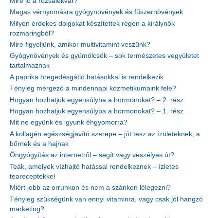
Mire jó a rózsalekvár?
Magas vérnyomásra gyógynövények és fűszernövények
Milyen érdekes dolgokat készítettek régen a királynők
rozmaringból?
Mire figyeljünk, amikor multivitamint veszünk?
Gyógynövények és gyümölcsök – sok természetes vegyületet
tartalmaznak
A paprika öregedésgátló hatásokkal is rendelkezik
Tényleg mérgező a mindennapi kozmetikumaink fele?
Hogyan hozhatjuk egyensúlyba a hormonokat? – 2. rész
Hogyan hozhatjuk egyensúlyba a hormonokat? – 1. rész
Mit ne együnk és igyunk éhgyomorra?
A kollagén egészségjavító szerepe – jót tesz az ízületeknek, a
bőrnek és a hajnak
Öngyógyítás az internetről – segít vagy veszélyes út?
Teák, amelyek vízhajtó hatással rendelkeznek – ízletes
teareceptekkel
Miért jobb az orrunkon és nem a szánkon lélegezni?
Tényleg szükségünk van ennyi vitaminra, vagy csak jól hangzó
marketing?