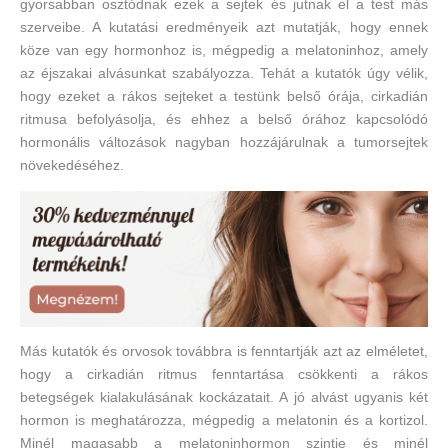
gyorsabban osztódnak ezek a sejtek és jutnak el a test más
szerveibe. A kutatási eredményeik azt mutatják, hogy ennek
köze van egy hormonhoz is, mégpedig a melatoninhoz, amely
az éjszakai alvásunkat szabályozza. Tehát a kutatók úgy vélik,
hogy ezeket a rákos sejteket a testünk belső órája, cirkadián
ritmusa befolyásolja, és ehhez a belső órához kapcsolódó
hormonális változások nagyban hozzájárulnak a tumorsejtek
növekedéséhez.
Más kutatók és orvosok továbbra is fenntartják azt az elméletet,
hogy a cirkadián ritmus fenntartása csökkenti a rákos
betegségek kialakulásának kockázatait. A jó alvást ugyanis két
hormon is meghatározza, mégpedig a melatonin és a kortizol.
Minél magasabb a melatoninhormon szintje és minél