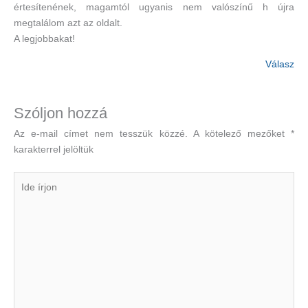
értesítenének, magamtól ugyanis nem valószínű h újra
megtalálom azt az oldalt.
A legjobbakat!
Válasz
Szóljon hozzá
Az e-mail címet nem tesszük közzé.
A kötelező mezőket
*
karakterrel jelöltük
Ide
írjon