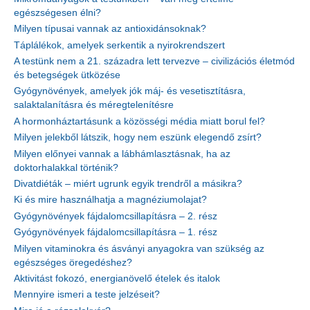
egészségesen élni?
Milyen típusai vannak az antioxidánsoknak?
Táplálékok, amelyek serkentik a nyirokrendszert
A testünk nem a 21. századra lett tervezve – civilizációs életmód
és betegségek ütközése
Gyógynövények, amelyek jók máj- és vesetisztításra,
salaktalanításra és méregtelenítésre
A hormonháztartásunk a közösségi média miatt borul fel?
Milyen jelekből látszik, hogy nem eszünk elegendő zsírt?
Milyen előnyei vannak a lábhámlasztásnak, ha az
doktorhalakkal történik?
Divatdiéták – miért ugrunk egyik trendről a másikra?
Ki és mire használhatja a magnéziumolajat?
Gyógynövények fájdalomcsillapításra – 2. rész
Gyógynövények fájdalomcsillapításra – 1. rész
Milyen vitaminokra és ásványi anyagokra van szükség az
egészséges öregedéshez?
Aktivitást fokozó, energianövelő ételek és italok
Mennyire ismeri a teste jelzéseit?