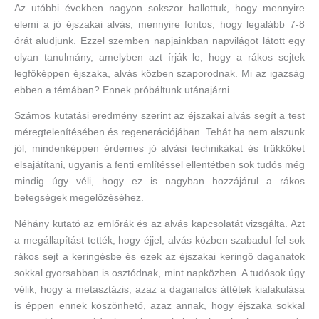
Az utóbbi években nagyon sokszor hallottuk, hogy mennyire
elemi a jó éjszakai alvás, mennyire fontos, hogy legalább 7-8
órát aludjunk. Ezzel szemben napjainkban napvilágot látott egy
olyan tanulmány, amelyben azt írják le, hogy a rákos sejtek
legfőképpen éjszaka, alvás közben szaporodnak. Mi az igazság
ebben a témában? Ennek próbáltunk utánajárni.
Számos kutatási eredmény szerint az éjszakai alvás segít a test
méregtelenítésében és regenerációjában. Tehát ha nem alszunk
jól, mindenképpen érdemes jó alvási technikákat és trükköket
elsajátítani, ugyanis a fenti említéssel ellentétben sok tudós még
mindig úgy véli, hogy ez is nagyban hozzájárul a rákos
betegségek megelőzéséhez.
Néhány kutató az emlőrák és az alvás kapcsolatát vizsgálta. Azt
a megállapítást tették, hogy éjjel, alvás közben szabadul fel sok
rákos sejt a keringésbe és ezek az éjszakai keringő daganatok
sokkal gyorsabban is osztódnak, mint napközben. A tudósok úgy
vélik, hogy a metasztázis, azaz a daganatos áttétek kialakulása
is éppen ennek köszönhető, azaz annak, hogy éjszaka sokkal