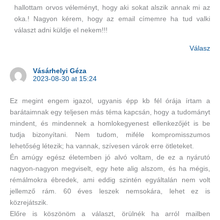
hallottam orvos véleményt, hogy aki sokat alszik annak mi az
oka.! Nagyon kérem, hogy az email címemre ha tud valki
választ adni küldje el nekem!!!
Válasz
Vásárhelyi Géza
2023-08-30 at 15:24
Ez megint engem igazol, ugyanis épp kb fél órája írtam a
barátaimnak egy teljesen más téma kapcsán, hogy a tudományt
mindent, és mindennek a homlokegyenest ellenkezőjét is be
tudja bizonyítani. Nem tudom, miféle kompromisszumos
lehetőség létezik; ha vannak, szívesen várok erre ötleteket.
Én amúgy egész életemben jó alvó voltam, de ez a nyárutó
nagyon-nagyon megviselt, egy hete alig alszom, és ha mégis,
rémálmokra ébredek, ami eddig szintén egyáltalán nem volt
jellemző rám. 60 éves leszek nemsokára, lehet ez is
közrejátszik.
Előre is köszönöm a választ, örülnék ha arról mailben