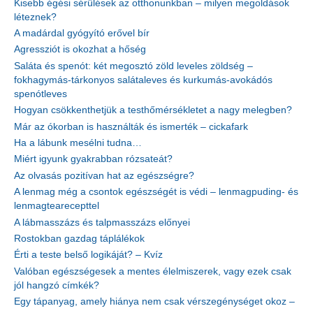
Kisebb égési sérülések az otthonunkban – milyen megoldások
léteznek?
A madárdal gyógyító erővel bír
Agressziót is okozhat a hőség
Saláta és spenót: két megosztó zöld leveles zöldség –
fokhagymás-tárkonyos salátaleves és kurkumás-avokádós
spenótleves
Hogyan csökkenthetjük a testhőmérsékletet a nagy melegben?
Már az ókorban is használták és ismerték – cickafark
Ha a lábunk mesélni tudna…
Miért igyunk gyakrabban rózsateát?
Az olvasás pozitívan hat az egészségre?
A lenmag még a csontok egészségét is védi – lenmagpuding- és
lenmagtearecepttel
A lábmasszázs és talpmasszázs előnyei
Rostokban gazdag táplálékok
Érti a teste belső logikáját? – Kvíz
Valóban egészségesek a mentes élelmiszerek, vagy ezek csak
jól hangzó címkék?
Egy tápanyag, amely hiánya nem csak vérszegénységet okoz –