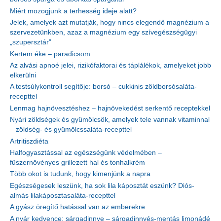
Miért mozogjunk a terhesség ideje alatt?
Jelek, amelyek azt mutatják, hogy nincs elegendő magnézium a
szervezetünkben, azaz a magnézium egy szívegészségügyi
„szupersztár”
Kertem éke – paradicsom
Az alvási apnoé jelei, rizikófaktorai és táplálékok, amelyeket jobb
elkerülni
A testsúlykontroll segítője: borsó – cukkinis zöldborsósaláta-
recepttel
Lenmag hajnövesztéshez – hajnövekedést serkentő receptekkel
Nyári zöldségek és gyümölcsök, amelyek tele vannak vitaminnal
– zöldség- és gyümölcssaláta-recepttel
Artritiszdiéta
Halfogyasztással az egészségünk védelmében –
fűszernövényes grillezett hal és tonhalkrém
Több okot is tudunk, hogy kimenjünk a napra
Egészségesek leszünk, ha sok lila káposztát eszünk? Diós-
almás lilakáposztasaláta-recepttel
A gyász öregítő hatással van az emberekre
A nyár kedvence: sárgadinnye – sárgadinnyés-mentás limonádé