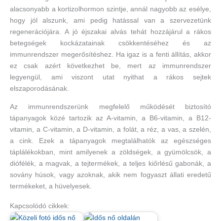
alacsonyabb a kortizolhormon szintje, annál nagyobb az esélye,
hogy jól alszunk, ami pedig hatással van a szervezetünk
regenerációjára. A jó éjszakai alvás tehát hozzájárul a rákos
betegségek kockázatainak csökkentéséhez és az
immunrendszer megerősítéshez. Ha igaz is a fenti állítás, akkor
ez csak azért következhet be, mert az immunrendszer
legyengül, ami viszont utat nyithat a rákos sejtek
elszaporodásának.
Az immunrendszerünk megfelelő működését biztosító
tápanyagok közé tartozik az A-vitamin, a B6-vitamin, a B12-
vitamin, a C-vitamin, a D-vitamin, a folát, a réz, a vas, a szelén,
a cink. Ezek a tápanyagok megtalálhatók az egészséges
táplálékokban, mint amilyenek a zöldségek, a gyümölcsök, a
diófélék, a magvak, a tejtermékek, a teljes kiőrlésű gabonák, a
sovány húsok, vagy azoknak, akik nem fogyaszt állati eredetű
termékeket, a hüvelyesek.
Kapcsolódó cikkek: