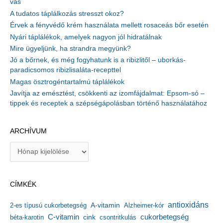
vas
A tudatos táplálkozás stresszt okoz?
Érvek a fényvédő krém használata mellett rosaceás bőr esetén
Nyári táplálékok, amelyek nagyon jól hidratálnak
Mire ügyeljünk, ha strandra megyünk?
Jó a bőrnek, és még fogyhatunk is a ribizlitől – uborkás-
paradicsomos ribizlisaláta-recepttel
Magas ösztrogéntartalmú táplálékok
Javítja az emésztést, csökkenti az izomfájdalmat: Epsom-só –
tippek és receptek a szépségápolásban történő használatához
ARCHÍVUM
A
r
c
h
CÍMKÉK
í
v
antioxidáns
A-vitamin
2-es típusú cukorbetegség
Alzheimer-kór
u
m
C-vitamin
cukorbetegség
béta-karotin
cink
csontritkulás