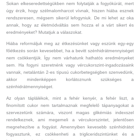
Sokan elkeseredettségükben nem folytatják a fogyókúrát, mert
úgy érzik, hogy szélmalomharcot vívnak, hiszen hiába esznek
rendszeresen, mégsem sikerül lefogyniuk. De mi lehet az oka
annak, hogy az életmódváltás sem hozza el a várt sikert és
eredményeket? Mutatjuk a válaszokat.
Hiába reformáljuk meg az étkezésünket vagy eszünk egy-egy
főétkezés során kevesebbet, ha a bevitt szénhidrátmennyiséget
nem csökkentjük. Így nem várhatunk hathatós eredményeket
sem. Ha fogyni szeretnénk vagy vércukorszint-ingadozásaink
vannak, netalántán 2-es típusú cukorbetegségben szenvedünk,
akkor mindenképpen korlátoznunk szükséges a
szénhidrátmennyiséget.
Az olyan táplálékok, mint a fehér kenyér, a fehér liszt, a
finomított cukor nem tartalmaznak megfelelő tápanyagokat a
szervezetünk számára, viszont magas glikémiás indexszel
rendelkeznek, ami megemeli a vércukorszintet, jelentősen
megnehezítve a fogyást. Amennyiben kevesebb szénhidrátot
fogyasztunk, ez csökkenheti a trigliceridszintünket és a