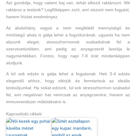
Azt gondolja, hogy valami baj van, tehát elkezd raktározni. Mit
raktároz a testünk? Legfőképpen zsírt, ami viszont nem fogyást,
hanem hízást eredményez.
Az alváshiány, vagyis a nem megfelelő mennyiségű és
minőségű alvás is gátja lehet a fogyókúrának, ugyanis ha nem
alszunk eleget, stresszhormonok szabadulnak fel a
szervezetünkben, ami pedig az anyagcserét lassítja le
nagymértékben. Fontos, hogy napi 7-8 órát mindenképpen
aludjunk.
A túl sok edzés is gátja lehet a fogyásnak. Heti 3-4 edzés
elegendő ahhoz, hogy elérjük és fenntartsuk az ideális
testsúlyunkat. Ha sokat edzünk, túl sok stresszhormon szabadul
fel, ami negatívan hat nemcsak az anyagcserére, hanem az
immunrendszer működésére is.
Kapcsolódó cikkek: