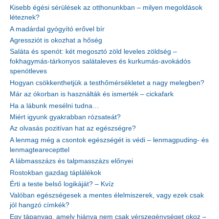
Kisebb égési sérülések az otthonunkban – milyen megoldások
léteznek?
A madárdal gyógyító erővel bír
Agressziót is okozhat a hőség
Saláta és spenót: két megosztó zöld leveles zöldség –
fokhagymás-tárkonyos salátaleves és kurkumás-avokádós
spenótleves
Hogyan csökkenthetjük a testhőmérsékletet a nagy melegben?
Már az ókorban is használták és ismerték – cickafark
Ha a lábunk mesélni tudna…
Miért igyunk gyakrabban rózsateát?
Az olvasás pozitívan hat az egészségre?
A lenmag még a csontok egészségét is védi – lenmagpuding- és
lenmagtearecepttel
A lábmasszázs és talpmasszázs előnyei
Rostokban gazdag táplálékok
Érti a teste belső logikáját? – Kvíz
Valóban egészségesek a mentes élelmiszerek, vagy ezek csak
jól hangzó címkék?
Egy tápanyag, amely hiánya nem csak vérszegénységet okoz –