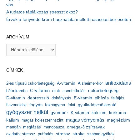
vas
A tudatos táplálkozás stresszt okoz?
Érvek a fényvédő krém használata mellett rosaceás bőr esetén
ARCHÍVUM
A
r
c
h
CÍMKÉK
í
v
antioxidáns
A-vitamin
2-es típusú cukorbetegség
Alzheimer-kór
u
m
C-vitamin
cukorbetegség
béta-karotin
cink
csontritkulás
depresszió
E-vitamin
D-vitamin
dohányzás
elhízás
fejfájás
gyulladáscsökkentő
flavonoidok
fogyás
fokhagyma
folát
gyógyszer nélkül
kalcium
gyömbér
K-vitamin
kurkuma
kálium
magas vérnyomás
magnézium
magas koleszterinszint
mangán
megfázás
menopauza
omega-3 zsírsavak
stressz
stroke
oxidatív stressz
puffadás
szabad gyökök