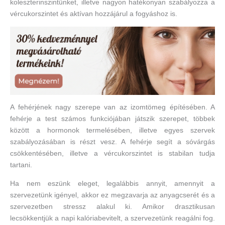
koleszterinszintünket, illetve nagyon hatékonyan szabályozza a
vércukorszintet és aktívan hozzájárul a fogyáshoz is.
A fehérjének nagy szerepe van az izomtömeg építésében. A
fehérje a test számos funkciójában játszik szerepet, többek
között a hormonok termelésében, illetve egyes szervek
szabályozásában is részt vesz. A fehérje segít a sóvárgás
csökkentésében, illetve a vércukorszintet is stabilan tudja
tartani.
Ha nem eszünk eleget, legalábbis annyit, amennyit a
szervezetünk igényel, akkor ez megzavarja az anyagcserét és a
szervezetben stressz alakul ki. Amikor drasztikusan
lecsökkentjük a napi kalóriabevitelt, a szervezetünk reagálni fog.