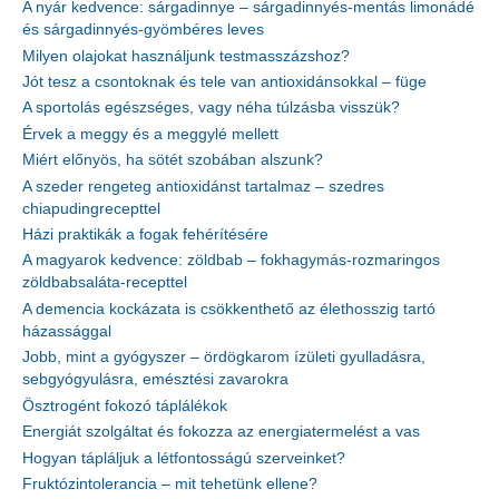
A nyár kedvence: sárgadinnye – sárgadinnyés-mentás limonádé
és sárgadinnyés-gyömbéres leves
Milyen olajokat használjunk testmasszázshoz?
Jót tesz a csontoknak és tele van antioxidánsokkal – füge
A sportolás egészséges, vagy néha túlzásba visszük?
Érvek a meggy és a meggylé mellett
Miért előnyös, ha sötét szobában alszunk?
A szeder rengeteg antioxidánst tartalmaz – szedres
chiapudingrecepttel
Házi praktikák a fogak fehérítésére
A magyarok kedvence: zöldbab – fokhagymás-rozmaringos
zöldbabsaláta-recepttel
A demencia kockázata is csökkenthető az élethosszig tartó
házassággal
Jobb, mint a gyógyszer – ördögkarom ízületi gyulladásra,
sebgyógyulásra, emésztési zavarokra
Ösztrogént fokozó táplálékok
Energiát szolgáltat és fokozza az energiatermelést a vas
Hogyan tápláljuk a létfontosságú szerveinket?
Fruktózintolerancia – mit tehetünk ellene?