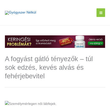
Skip
to
content
A fogyást gátló tényezők – túl
sok edzés, kevés alvás és
fehérjebevitel