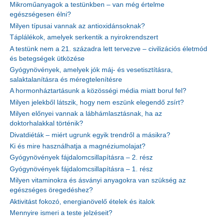
Mikroműanyagok a testünkben – van még értelme
egészségesen élni?
Milyen típusai vannak az antioxidánsoknak?
Táplálékok, amelyek serkentik a nyirokrendszert
A testünk nem a 21. századra lett tervezve – civilizációs életmód
és betegségek ütközése
Gyógynövények, amelyek jók máj- és vesetisztításra,
salaktalanításra és méregtelenítésre
A hormonháztartásunk a közösségi média miatt borul fel?
Milyen jelekből látszik, hogy nem eszünk elegendő zsírt?
Milyen előnyei vannak a lábhámlasztásnak, ha az
doktorhalakkal történik?
Divatdiéták – miért ugrunk egyik trendről a másikra?
Ki és mire használhatja a magnéziumolajat?
Gyógynövények fájdalomcsillapításra – 2. rész
Gyógynövények fájdalomcsillapításra – 1. rész
Milyen vitaminokra és ásványi anyagokra van szükség az
egészséges öregedéshez?
Aktivitást fokozó, energianövelő ételek és italok
Mennyire ismeri a teste jelzéseit?