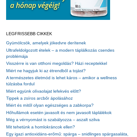
LEGFRISSEBB CIKKEK
Gyümölcsök, amelyek jókedvre derítenek
Ultrafeldolgozott ételek – a modern táplálkozás csendes
problémája
Visszérre is van otthoni megoldás? Házi receptekkel
Miért ne hagyjuk ki az étrendből a tojást?
A természetes életmód is lehet káros – amikor a wellness
túlzásba fordul
Miért együnk olívaolajat lefekvés előtt?
Tippek a zsíros arcbőr ápolásához
Miért és mitől olyan egészséges a zabkorpa?
Hőhullámok esetén javasolt és nem javasolt táplálékok
Még a vérnyomást is szabályozza – aszalt szilva
Mit tehetünk a homlokráncok ellen?
Egy igazi antioxidáns-erőmű: spárga – snidlinges spárgasaláta,