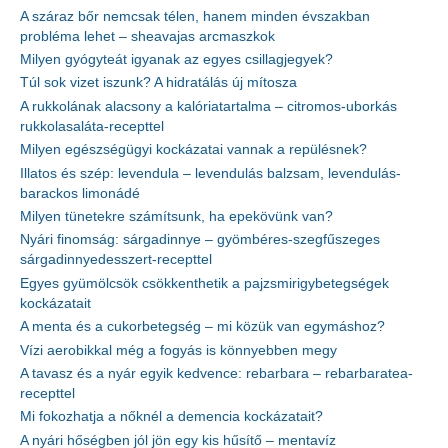
A száraz bőr nemcsak télen, hanem minden évszakban
probléma lehet – sheavajas arcmaszkok
Milyen gyógyteát igyanak az egyes csillagjegyek?
Túl sok vizet iszunk? A hidratálás új mítosza
A rukkolának alacsony a kalóriatartalma – citromos-uborkás
rukkolasaláta-recepttel
Milyen egészségügyi kockázatai vannak a repülésnek?
Illatos és szép: levendula – levendulás balzsam, levendulás-
barackos limonádé
Milyen tünetekre számítsunk, ha epekövünk van?
Nyári finomság: sárgadinnye – gyömbéres-szegfűszeges
sárgadinnyedesszert-recepttel
Egyes gyümölcsök csökkenthetik a pajzsmirigybetegségek
kockázatait
A menta és a cukorbetegség – mi közük van egymáshoz?
Vízi aerobikkal még a fogyás is könnyebben megy
A tavasz és a nyár egyik kedvence: rebarbara – rebarbaratea-
recepttel
Mi fokozhatja a nőknél a demencia kockázatait?
A nyári hőségben jól jön egy kis hűsítő – mentavíz