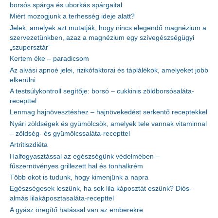
borsós spárga és uborkás spárgaital
Miért mozogjunk a terhesség ideje alatt?
Jelek, amelyek azt mutatják, hogy nincs elegendő magnézium a
szervezetünkben, azaz a magnézium egy szívegészségügyi
„szupersztár”
Kertem éke – paradicsom
Az alvási apnoé jelei, rizikófaktorai és táplálékok, amelyeket jobb
elkerülni
A testsúlykontroll segítője: borsó – cukkinis zöldborsósaláta-
recepttel
Lenmag hajnövesztéshez – hajnövekedést serkentő receptekkel
Nyári zöldségek és gyümölcsök, amelyek tele vannak vitaminnal
– zöldség- és gyümölcssaláta-recepttel
Artritiszdiéta
Halfogyasztással az egészségünk védelmében –
fűszernövényes grillezett hal és tonhalkrém
Több okot is tudunk, hogy kimenjünk a napra
Egészségesek leszünk, ha sok lila káposztát eszünk? Diós-
almás lilakáposztasaláta-recepttel
A gyász öregítő hatással van az emberekre