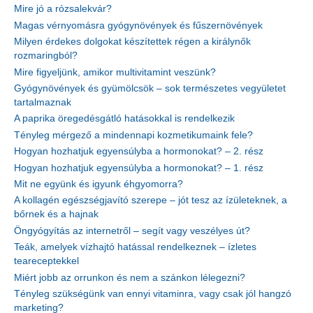
Mire jó a rózsalekvár?
Magas vérnyomásra gyógynövények és fűszernövények
Milyen érdekes dolgokat készítettek régen a királynők
rozmaringból?
Mire figyeljünk, amikor multivitamint veszünk?
Gyógynövények és gyümölcsök – sok természetes vegyületet
tartalmaznak
A paprika öregedésgátló hatásokkal is rendelkezik
Tényleg mérgező a mindennapi kozmetikumaink fele?
Hogyan hozhatjuk egyensúlyba a hormonokat? – 2. rész
Hogyan hozhatjuk egyensúlyba a hormonokat? – 1. rész
Mit ne együnk és igyunk éhgyomorra?
A kollagén egészségjavító szerepe – jót tesz az ízületeknek, a
bőrnek és a hajnak
Öngyógyítás az internetről – segít vagy veszélyes út?
Teák, amelyek vízhajtó hatással rendelkeznek – ízletes
teareceptekkel
Miért jobb az orrunkon és nem a szánkon lélegezni?
Tényleg szükségünk van ennyi vitaminra, vagy csak jól hangzó
marketing?