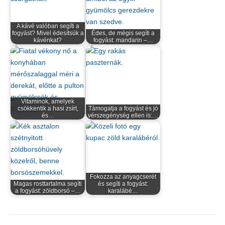
A kávé valóban segíti a
fogyást? Mivel édesítsük a
Édes, de mégis segíti a
kávénkat?
fogyást: mandarin –…
Vitaminok, amelyek
csökkentik a hasi zsírt,
Támogatja a fogyást és jó
és…
vérszegénység ellen is:…
Fokozza az anyagcserét
Magas rosttartalma segíti
és segíti a fogyást:
a fogyást: zöldborsó –…
karalábé…