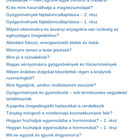
Divatdiéták – miért ugrunk egyik trendről a másikra?
Ki és mire használhatja a magnéziumolajat?
Gyógynövények fájdalomcsillapításra – 2. rész
Gyógynövények fájdalomcsillapításra – 1. rész
Milyen vitaminokra és ásványi anyagokra van szükség az
egészséges öregedéshez?
Aktivitást fokozó, energianövelő ételek és italok
Mennyire ismeri a teste jelzéseit?
Mire jó a rózsalekvár?
Magas vérnyomásra gyógynövények és fűszernövények
Milyen érdekes dolgokat készítettek régen a királynők
rozmaringból?
Mire figyeljünk, amikor multivitamint veszünk?
Gyógynövények és gyümölcsök – sok természetes vegyületet
tartalmaznak
A paprika öregedésgátló hatásokkal is rendelkezik
Tényleg mérgező a mindennapi kozmetikumaink fele?
Hogyan hozhatjuk egyensúlyba a hormonokat? – 2. rész
Hogyan hozhatjuk egyensúlyba a hormonokat? – 1. rész
Mit ne együnk és igyunk éhgyomorra?