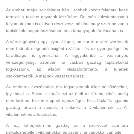
Az emberi májra sok feladat hárul, többek között feladatai közé
tartozik a toxikus anyagok kiszűrése. De más kulcsfontosságú
folyamatokban is aktívan részt vesz, például nagy szerepe van a
táplálékok megemésztésében és a tápanyagok tárolásában is.
A vérszegénység egy olyan állapot, amikor is a vörösvértestek
nem tudnak elegendő oxigént szállítani és ez gyengeséget és
fáradtságot is generálhat. A leggyakoribb a vashiányos
vérszegénység, azonban ha vasban gazdag táplálékokat
fogyasztunk, az állapot visszafordítható, a tünetek
csökkenthetők. A máj sok vasat tartalmaz.
Az emberek évszázadok óta fogyasztanak állati belsőségeket,
így májat is. Sokan kizárják ezt az ételt az étrendjükből, pedig
nem kellene, hiszen roppant egészséges. Ez a táplálék ugyanis
gazdag forrása a vasnak, a cinknek, a D-vitaminnak, az A-
vitaminnak és a folátnak is.
A máj fehérjében is gazdag és a szervezet számára
nélkülözhetetlen vitaminokkal és ásványi anyagokkal van tele.