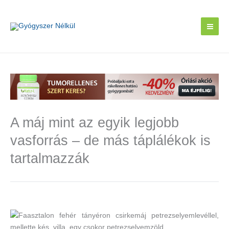
Skip
to
content
A máj mint az egyik legjobb
vasforrás – de más táplálékok is
tartalmazzák