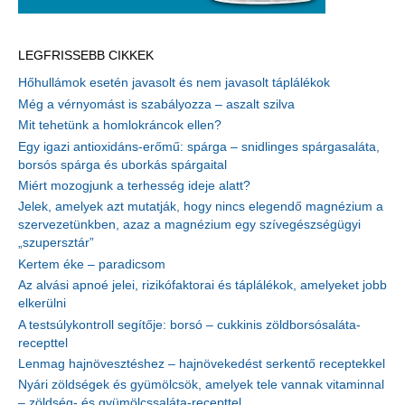
LEGFRISSEBB CIKKEK
Hőhullámok esetén javasolt és nem javasolt táplálékok
Még a vérnyomást is szabályozza – aszalt szilva
Mit tehetünk a homlokráncok ellen?
Egy igazi antioxidáns-erőmű: spárga – snidlinges spárgasaláta,
borsós spárga és uborkás spárgaital
Miért mozogjunk a terhesség ideje alatt?
Jelek, amelyek azt mutatják, hogy nincs elegendő magnézium a
szervezetünkben, azaz a magnézium egy szívegészségügyi
„szupersztár”
Kertem éke – paradicsom
Az alvási apnoé jelei, rizikófaktorai és táplálékok, amelyeket jobb
elkerülni
A testsúlykontroll segítője: borsó – cukkinis zöldborsósaláta-
recepttel
Lenmag hajnövesztéshez – hajnövekedést serkentő receptekkel
Nyári zöldségek és gyümölcsök, amelyek tele vannak vitaminnal
– zöldség- és gyümölcssaláta-recepttel