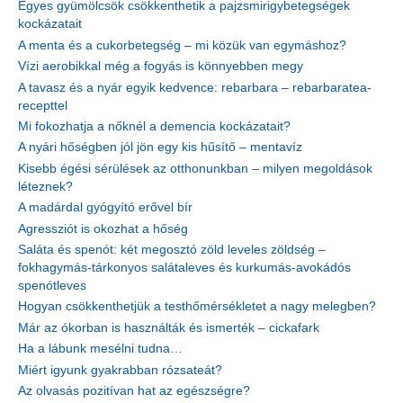
Egyes gyümölcsök csökkenthetik a pajzsmirigybetegségek
kockázatait
A menta és a cukorbetegség – mi közük van egymáshoz?
Vízi aerobikkal még a fogyás is könnyebben megy
A tavasz és a nyár egyik kedvence: rebarbara – rebarbaratea-
recepttel
Mi fokozhatja a nőknél a demencia kockázatait?
A nyári hőségben jól jön egy kis hűsítő – mentavíz
Kisebb égési sérülések az otthonunkban – milyen megoldások
léteznek?
A madárdal gyógyító erővel bír
Agressziót is okozhat a hőség
Saláta és spenót: két megosztó zöld leveles zöldség –
fokhagymás-tárkonyos salátaleves és kurkumás-avokádós
spenótleves
Hogyan csökkenthetjük a testhőmérsékletet a nagy melegben?
Már az ókorban is használták és ismerték – cickafark
Ha a lábunk mesélni tudna…
Miért igyunk gyakrabban rózsateát?
Az olvasás pozitívan hat az egészségre?