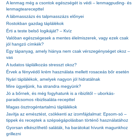
A lenmag még a csontok egészségét is védi – lenmagpuding- és
lenmagtearecepttel
A lábmasszázs és talpmasszázs előnyei
Rostokban gazdag táplálékok
Érti a teste belső logikáját? – Kvíz
Valóban egészségesek a mentes élelmiszerek, vagy ezek csak
jól hangzó címkék?
Egy tápanyag, amely hiánya nem csak vérszegénységet okoz –
vas
A tudatos táplálkozás stresszt okoz?
Érvek a fényvédő krém használata mellett rosaceás bőr esetén
Nyári táplálékok, amelyek nagyon jól hidratálnak
Mire ügyeljünk, ha strandra megyünk?
Jó a bőrnek, és még fogyhatunk is a ribizlitől – uborkás-
paradicsomos ribizlisaláta-recepttel
Magas ösztrogéntartalmú táplálékok
Javítja az emésztést, csökkenti az izomfájdalmat: Epsom-só –
tippek és receptek a szépségápolásban történő használatához
Gyorsan elkészíthető saláták, ha barátokat hívunk magunkhoz
grillezni