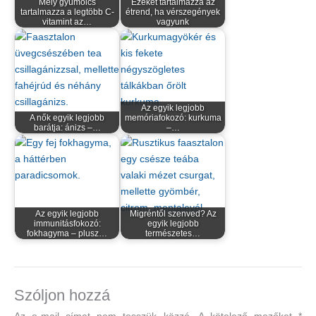
Mely gyümölcs
Ezeket tartalmazza az
tartalmazza a legtöbb C-
étrend, ha vérszegények
vitamint az…
vagyunk
Az egyik legjobb
A nők egyik legjobb
memóriafokozó: kurkuma
barátja: ánizs –…
–…
Az egyik legjobb
Migréntől szenved? Az
immunitásfokozó:
egyik legjobb
fokhagyma – plusz…
természetes…
Szóljon hozzá