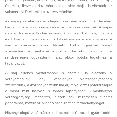
és télen, illetve az őszi hónapokban akár májjal is vihetünk be
valamennyi D-vitamint a szervezetünkbe.
Az anyagcseréhez és az idegrendszer megfelelő működéséhez
B-vitaminokra is szüksége van az emberi szervezetnek. A máj is
gazdag forrása a B-vitaminoknak, különösen kolinban, folátban
és B12-vitaminban gazdag. A B12-vitaminra is nagy szüksége
van a szervezetünknek. Idősebb korban gyakran hiányt
szenvednek az emberek ebből a vitaminból, azonban ha
rendszeresen fogyasztunk májat, akkor pótolni tudjuk ezt a
tápanyagot.
A máj értékes vasforrásnak is számít. Ha alacsony a
vérnyomásunk vagy vashiányos vérszegénységben
szenvedünk, akkor fogyasszunk májat, mivel ezzel pótolni tudjuk
a vasat mint nagyon is fontos tápanyagot. A vashiányos
vérszegénység veszélyes, hiszen sok kellemetlen tünetet
generálhat, köztük az állandó szédülést és fáradékonyságot.
Növényi alapú vasforrások is léteznek: dió, aszalt gyümölcsök,