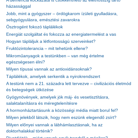
A demencia kockázata is csökkenthető az élethosszig tartó
házassággal
Jobb, mint a gyógyszer – ördögkarom ízületi gyulladásra,
sebgyógyulásra, emésztési zavarokra
Ösztrogént fokozó táplálékok
Energiát szolgáltat és fokozza az energiatermelést a vas
Hogyan tápláljuk a létfontosságú szerveinket?
Fruktózintolerancia – mit tehetünk ellene?
Mikroműanyagok a testünkben – van még értelme
egészségesen élni?
Milyen típusai vannak az antioxidánsoknak?
Táplálékok, amelyek serkentik a nyirokrendszert
A testünk nem a 21. századra lett tervezve – civilizációs életmód
és betegségek ütközése
Gyógynövények, amelyek jók máj- és vesetisztításra,
salaktalanításra és méregtelenítésre
A hormonháztartásunk a közösségi média miatt borul fel?
Milyen jelekből látszik, hogy nem eszünk elegendő zsírt?
Milyen előnyei vannak a lábhámlasztásnak, ha az
doktorhalakkal történik?