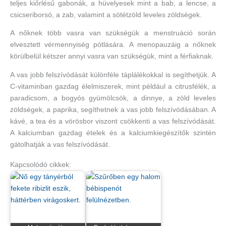
teljes kiőrlésű gabonák, a hüvelyesek mint a bab, a lencse, a
csicseriborsó, a zab, valamint a sötétzöld leveles zöldségek.
A nőknek több vasra van szükségük a menstruáció során
elvesztett vérmennyiség pótlására. A menopauzáig a nőknek
körülbelül kétszer annyi vasra van szükségük, mint a férfiaknak.
A vas jobb felszívódását különféle táplálékokkal is segíthetjük. A
C-vitaminban gazdag élelmiszerek, mint például a citrusfélék, a
paradicsom, a bogyós gyümölcsök, a dinnye, a zöld leveles
zöldségek, a paprika, segíthetnek a vas jobb felszívódásában. A
kávé, a tea és a vörösbor viszont csökkenti a vas felszívódását.
A kalciumban gazdag ételek és a kalciumkiegészítők szintén
gátolhatják a vas felszívódását.
Kapcsolódó cikkek: