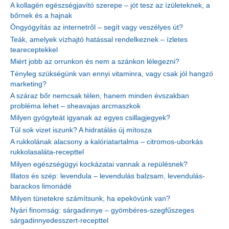
A kollagén egészségjavító szerepe – jót tesz az ízületeknek, a
bőrnek és a hajnak
Öngyógyítás az internetről – segít vagy veszélyes út?
Teák, amelyek vízhajtó hatással rendelkeznek – ízletes
teareceptekkel
Miért jobb az orrunkon és nem a szánkon lélegezni?
Tényleg szükségünk van ennyi vitaminra, vagy csak jól hangzó
marketing?
A száraz bőr nemcsak télen, hanem minden évszakban
probléma lehet – sheavajas arcmaszkok
Milyen gyógyteát igyanak az egyes csillagjegyek?
Túl sok vizet iszunk? A hidratálás új mítosza
A rukkolának alacsony a kalóriatartalma – citromos-uborkás
rukkolasaláta-recepttel
Milyen egészségügyi kockázatai vannak a repülésnek?
Illatos és szép: levendula – levendulás balzsam, levendulás-
barackos limonádé
Milyen tünetekre számítsunk, ha epekövünk van?
Nyári finomság: sárgadinnye – gyömbéres-szegfűszeges
sárgadinnyedesszert-recepttel