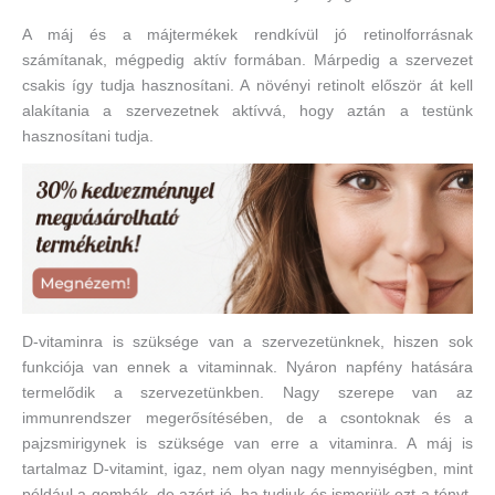
A máj és a májtermékek rendkívül jó retinolforrásnak
számítanak, mégpedig aktív formában. Márpedig a szervezet
csakis így tudja hasznosítani. A növényi retinolt először át kell
alakítania a szervezetnek aktívvá, hogy aztán a testünk
hasznosítani tudja.
D-vitaminra is szüksége van a szervezetünknek, hiszen sok
funkciója van ennek a vitaminnak. Nyáron napfény hatására
termelődik a szervezetünkben. Nagy szerepe van az
immunrendszer megerősítésében, de a csontoknak és a
pajzsmirigynek is szüksége van erre a vitaminra. A máj is
tartalmaz D-vitamint, igaz, nem olyan nagy mennyiségben, mint
például a gombák, de azért jó, ha tudjuk és ismerjük ezt a tényt,