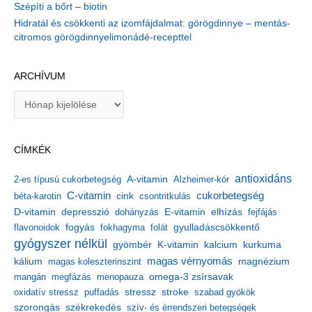
Szépíti a bőrt – biotin
Hidratál és csökkenti az izomfájdalmat: görögdinnye – mentás-
citromos görögdinnyelimonádé-recepttel
ARCHÍVUM
A
r
c
h
CÍMKÉK
í
v
antioxidáns
A-vitamin
2-es típusú cukorbetegség
Alzheimer-kór
u
m
C-vitamin
cukorbetegség
béta-karotin
cink
csontritkulás
depresszió
E-vitamin
D-vitamin
dohányzás
elhízás
fejfájás
gyulladáscsökkentő
flavonoidok
fogyás
fokhagyma
folát
gyógyszer nélkül
kalcium
gyömbér
K-vitamin
kurkuma
kálium
magas vérnyomás
magnézium
magas koleszterinszint
mangán
megfázás
menopauza
omega-3 zsírsavak
stressz
stroke
oxidatív stressz
puffadás
szabad gyökök
szorongás
székrekedés
szív- és érrendszeri betegségek