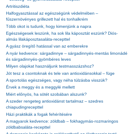
Artritiszdiéta
Halfogyasztással az egészségünk védelmében –
fűszernövényes grillezett hal és tonhalkrém
Több okot is tudunk, hogy kimenjünk a napra
Egészségesek leszünk, ha sok lila káposztát eszünk? Diós-
almás lilakáposztasaláta-recepttel
A gyász öregítő hatással van az emberekre
A nyár kedvence: sárgadinnye – sárgadinnyés-mentás limonádé
és sárgadinnyés-gyömbéres leves
Milyen olajokat használjunk testmasszázshoz?
Jót tesz a csontoknak és tele van antioxidánsokkal – füge
A sportolás egészséges, vagy néha túlzásba visszük?
Érvek a meggy és a meggylé mellett
Miért előnyös, ha sötét szobában alszunk?
A szeder rengeteg antioxidánst tartalmaz – szedres
chiapudingrecepttel
Házi praktikák a fogak fehérítésére
A magyarok kedvence: zöldbab – fokhagymás-rozmaringos
zöldbabsaláta-recepttel