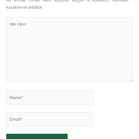
Az e-mail címet nem tesszük közzé.
A kötelező mezőket
*
karakterrel jelöltük
Ide
írjon
Name*
Email*